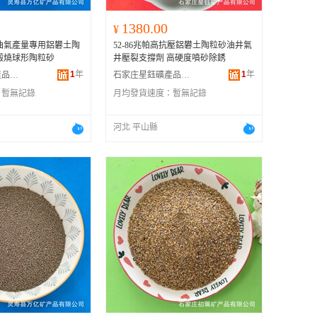
1380.00
¥
油氣產量專用鋁礬土陶
52-86兆帕高抗壓鋁礬土陶粒砂油井氣
煅燒球形陶粒砂
井壓裂支撐劑 高硬度噴砂除銹
1
年
1
年
靈壽縣萬億礦產品有限公司
石家庄星鈺礦產品有限公司
：
暫無記錄
月均發貨速度：
暫無記錄
河北 平山縣