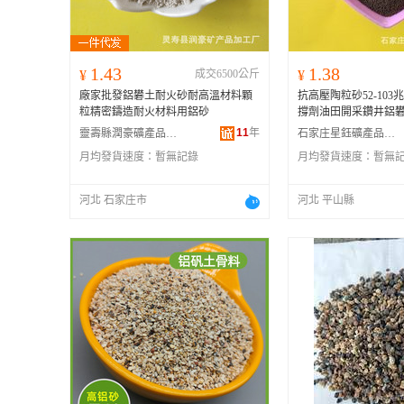
1.43
1.38
¥
成交6500公斤
¥
廠家批發鋁礬土耐火砂耐高溫材料顆
抗高壓陶粒砂52-10
粒精密鑄造耐火材料用鋁砂
撐劑油田開采鑽井鋁
11
年
靈壽縣潤豪礦產品加工廠
石家庄星鈺礦產品有限公司
月均發貨速度：
暫無記錄
月均發貨速度：
暫無
河北 石家庄市
河北 平山縣