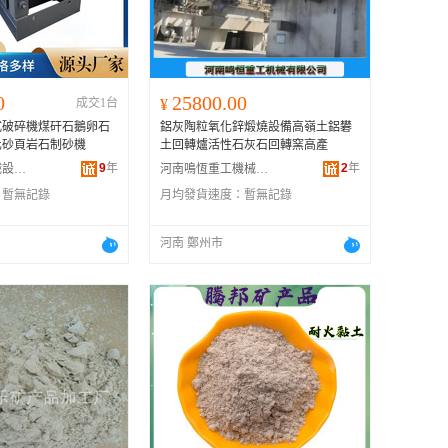
0
25800.00
成交1台
¥
式破碎機煤矸石鵝卵石
鋁灰陶粒氧化鋅煅燒設備高嶺土鋁礬
化砂頁岩石制砂機
土回轉爐活性石灰石回轉窯高產
9
年
2
年
鞏義市鼎升機械設備有限公司
河南鳴恆重工機械有限公司
：
暫無記錄
月均發貨速度：
暫無記錄
河南 鄭州市