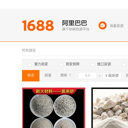
海量貨源
所有類目
實力商家
買家保障
進口貨源
綜合
銷量
價格
確定