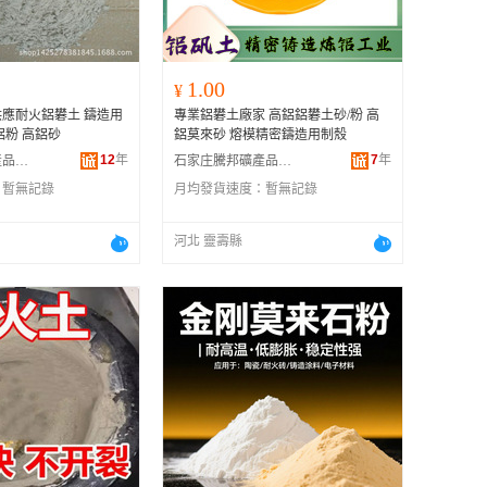
1.00
¥
應耐火鋁礬土 鑄造用
專業鋁礬土廠家 高鋁鋁礬土砂/粉 高
鋁粉 高鋁砂
鋁莫來砂 熔模精密鑄造用制殼
12
年
7
年
靈壽縣嘉樂礦產品加工廠
石家庄騰邦礦產品有限公司
：
暫無記錄
月均發貨速度：
暫無記錄
河北 靈壽縣