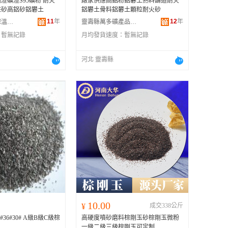
渣礦渣S95礦粉 耐火
廠家供應高鋁粉鋁礬土熟料鑄造耐火
來砂高鋁砂鋁礬土
鋁礬土骨料鋁礬土顆粒耐火砂
11
年
12
年
石家庄鑫龍海保溫隔熱防火材料科技有限公司
靈壽縣萬多礦產品加工有限公司
：
暫無記錄
月均發貨速度：
暫無記錄
河北 靈壽縣
10.00
¥
成交338公斤
#36#30# A級B級C級棕
高硬度噴砂磨料棕剛玉砂棕剛玉微粉
一級二級三級棕剛玉可定制