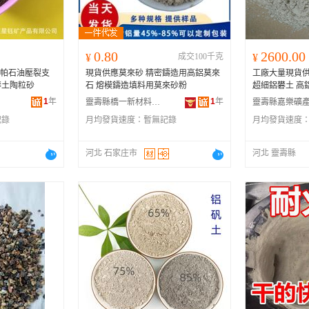
0.80
2600.00
¥
成交100千克
¥
3兆帕石油壓裂支
現貨供應莫來砂 精密鑄造用高鋁莫來
工廠大量現貨供
礬土陶粒砂
石 熔模鑄造填料用莫來砂粉
超細鋁礬土 高
1
年
1
年
靈壽縣橋一新材料有限公司
記錄
月均發貨速度：
暫無記錄
月均發貨速度
河北 石家庄市
河北 靈壽縣