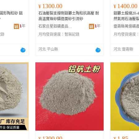
1300.00
1400.00
¥
¥
0目圓形陶粒砂 鋁
石油壓裂支撐劑鋁礬土陶粒抗高壓 耐
鋁礬土煅燒20-
沙
高溫寶珠砂鑄造面砂引流砂
然氣用石油壓
1
年
1
年
石家庄星鈺礦產品有限公司
記錄
月均發貨速度：
暫無記錄
月均發貨速度
河北 平山縣
河北 靈壽縣
1300.00
1.85
¥
¥