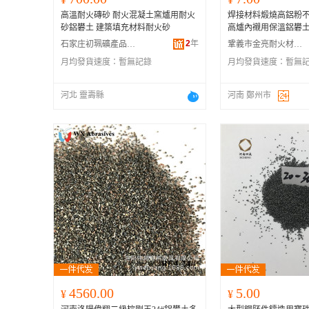
高溫耐火磚砂 耐火混凝土窯爐用耐火
焊接材料煅燒高鋁粉
砂鋁礬土 建築填充材料耐火砂
高爐內襯用保溫鋁礬
2
年
石家庄初珮礦產品有限公司
鞏義市金亮耐火材料有限公司
月均發貨速度：
暫無記錄
月均發貨速度：
暫無
河北 靈壽縣
河南 鄭州市
4560.00
5.00
¥
¥