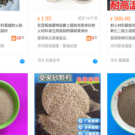
1.95
500.00
¥
成交740千克
¥
骨料電爐耐火鋁
批發煅燒礦物鋁礬土鑄造用莫來砂耐
耐火材料鑄造
高鋁砂
火材料澆注用高鋁粉鑄銅莫來砂
氧化二鋁土高
12
年
2
年
靈壽縣志豪礦產品加工廠
記錄
月均發貨速度：
暫無記錄
月均發貨速度
河北 石家庄市
河北 靈壽縣