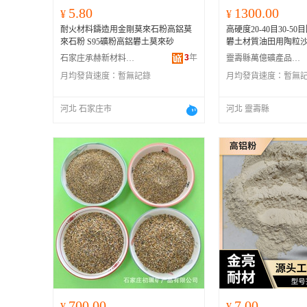
5.80
1300.00
¥
¥
耐火材料鑄造用金剛莫來石粉高鋁莫
高硬度20-40目30-5
來石粉 S95礦粉高鋁礬土莫來砂
礬土材質油田用陶粒
3
年
石家庄承赫新材料科技有限公司
靈壽縣萬億礦產品有限公司
月均發貨速度：
暫無記錄
月均發貨速度：
暫無
河北 石家庄市
河北 靈壽縣
700.00
7.00
¥
¥