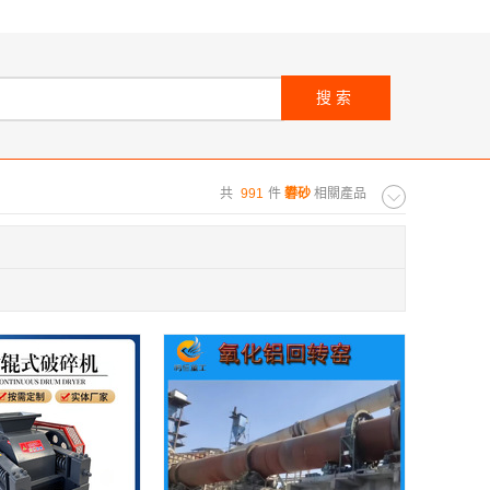
搜索
共
991
件
礬砂
相關產品