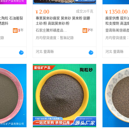
2.00
1350.00
¥
成交20千克
¥
土陶粒 石油壓裂
專業莫來砂廠家 莫來砂 莫來粉 鋁礬
廠家供應 提升
銹磨料
土砂/粉 高鋁莫來砂/粉
粒支撐劑 高溫
1
年
7
年
石家庄騰邦礦產品有限公司
記錄
月均發貨速度：
暫無記錄
月均發貨速度
河北 靈壽縣
河北 靈壽縣