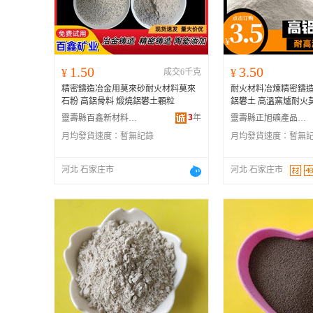
1.50
3.50
¥
成交6千克
¥
精密鑄造冶金用莫來砂耐火材料莫來
耐火材料冶煉精密鑄造
石粉 高鋁骨料 煅燒鋁礬土顆粒
鋁礬土 高溫窯爐耐火
3
年
靈壽縣百鑫新材料科技有限公司
靈壽縣正旭礦產品加工廠
月均發貨速度：
暫無記錄
月均發貨速度：
暫無
河北 石家庄市
河北 石家庄市