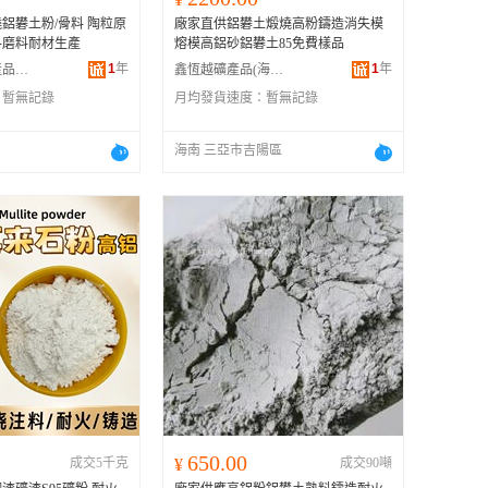
煅燒鋁礬土粉/骨料 陶粒原
廠家直供鋁礬土煅燒高粉鑄造消失模
料磨料耐材生產
熔模高鋁砂鋁礬土85免費樣品
1
年
1
年
石家庄星鈺礦產品有限公司
鑫恆越礦產品(海南)有限公司
：
暫無記錄
月均發貨速度：
暫無記錄
海南 三亞市吉陽區
650.00
成交5千克
¥
成交90噸