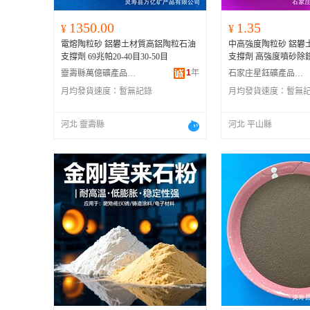
1350.00
1.35
¥
¥
電熔陶粒砂 鋁礬土材質高鋁陶粒石油
中高強度陶粒砂 鋁礬
支撐劑 69兆帕20-40目30-50目
支撐劑 高強度噴砂除
1
年
靈壽縣萬億礦產品有限公司
石家庄星鈺礦產品有限公司
月均發貨速度：
暫無記錄
月均發貨速度：
暫無
河北 靈壽縣
河北 平山縣