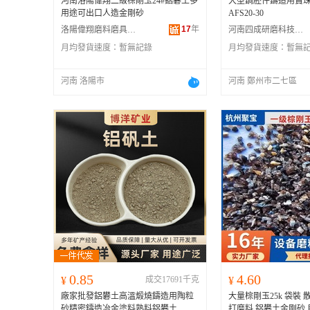
河南洛陽偉翔二級棕剛玉24#鋁礬土多
大型鋼胚件鑄造用寶
用途可出口人造金剛砂
AFS20-30
17
年
洛陽偉翔磨料磨具有限公司
河南四成研磨科技有限公司
月均發貨速度：
暫無記錄
月均發貨速度：
暫無
河南 洛陽市
河南 鄭州市二七區
0.85
4.60
¥
成交17691千克
¥
廠家批發鋁礬土高溫煅燒鑄造用陶粒
大量棕剛玉25k 袋裝 
砂精密鑄造冶金塗料熟料鋁礬土
打磨料 鋁礬土金剛砂 