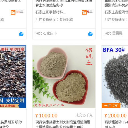
珠砂電熔鋁礬土
現貨供應鋁礬土 耐高溫精密鑄造 煉鋁
金剛莫來石粉鋼
礬土水泥燒結彩砂
鑄造澆注料莫
11
年
5
年
石家庄正宇新材料科技有限公司
記錄
月均發貨速度：
暫無記錄
月均發貨速度
河北 石家庄市
河北 靈壽縣
1000.00
2000.00
¥
成交15千克
¥
散裝黑剛玉 噴砂
現貨供應鋁礬土耐火耐高溫煅燒鋁礬
噴砂粗號砂 F24
目數全
土鑄造骨料用陶粒砂鋁礬土顆粒
剛玉砂