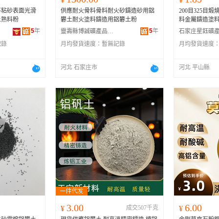
不粘砂表面光滑
供應耐火骨料骨料耐火砂鑄造砂用鋁
200目325目
土熟料粉
礬土耐火塗料鑄造用鋁礬土粉
料金屬鑄造塗
5
年
5
年
靈壽縣博誠礦產品有限公司
記錄
月均發貨速度：
暫無記錄
月均發貨速度
河北 石家庄市
河北 平山縣
3.00
6.00
¥
成交507千克
¥