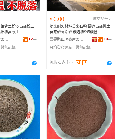
6.00
¥
成交58千克
用鋁礬土粉砂高鋁粉三
澆築耐火材料莫來石粉 鑄造高鋁礬土
鋁細粉高嶺土
莫來砂高鋁砂 礦渣粉S95礦粉
12
年
10
年
靈壽縣暢旺礦產品加工廠
靈壽縣正旭礦產品加工廠
：
暫無記錄
月均發貨速度：
暫無記錄
河北 石家庄市