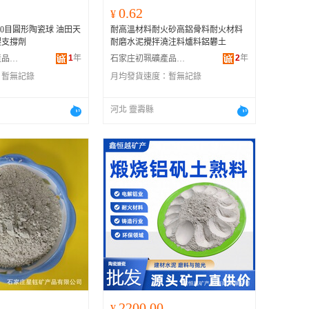
0.62
¥
40目圓形陶瓷球 油田天
耐高溫材料耐火砂高鋁骨料耐火材料
裂支撐劑
耐磨水泥攪拌澆注料爐料鋁礬土
1
年
2
年
靈壽縣萬億礦產品有限公司
石家庄初珮礦產品有限公司
：
暫無記錄
月均發貨速度：
暫無記錄
河北 靈壽縣
2200.00
¥