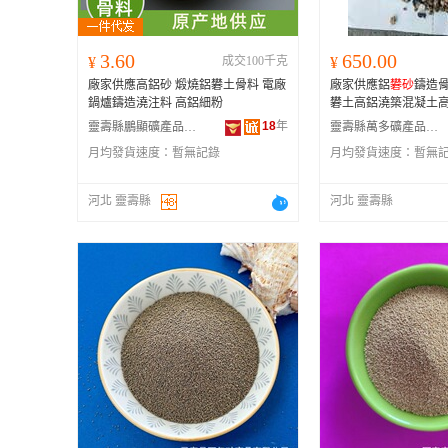
3.60
650.00
¥
成交100千克
¥
廠家供應高鋁砂 煅燒鋁礬土骨料 電廠
廠家供應鋁
礬砂
鑄造
鍋爐鑄造澆注料 高鋁細粉
礬土高鋁澆築混凝土
18
年
靈壽縣鵬顯礦產品加工廠
靈壽縣萬多礦產品加工有限公司
月均發貨速度：
暫無記錄
月均發貨速度：
暫無
河北 靈壽縣
河北 靈壽縣