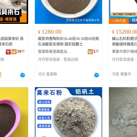
1280.00
15200.0
¥
¥
高鋁莫來砂 高
廠家供應陶粒砂20-40目30-50目69兆帕
礦山石料對輥
莫來石粉
石油壓裂支撐劑 圓形鋁礬土
擠壓細碎機風
10
年
1
年
靈壽縣萬億礦產品有限公司
記錄
月均發貨速度：
暫無記錄
月均發貨速度
河北 靈壽縣
河南 鞏義市