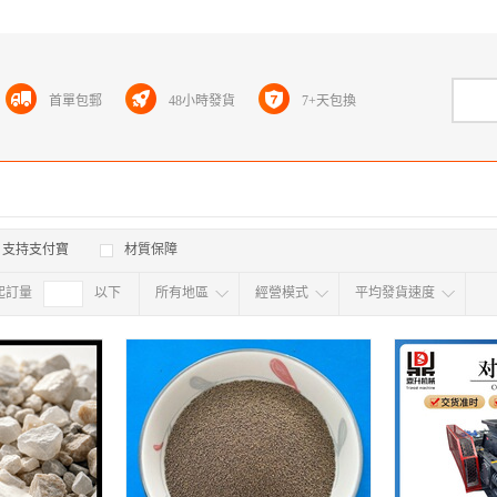
首單包郵
48小時發貨
7+天包換
支持支付寶
材質保障
起訂量
確定
以下
所有地區
經營模式
平均發貨速度