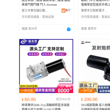
遙控車庫門電機 翻板車庫門電機 翻板
翻板門中天電機600N--12
車庫門開門機 門人 doorman
電機學習型遙控手柄
6
年
晉江市東石鎮幻龍電子配件店
東莞市芯耐斯電子有限公司
月均發貨速度：
暫無記錄
月均發貨速度：
暫無
福建 泉州市
廣東 東莞市
60.00
200.00
¥
成交4643台
¥
跨境專供5840-31zy渦輪蝸桿直流減速
D63減速電機 成人炮
電機大扭力自鎖12v24V小電機
可調速低噪音渦輪蝸