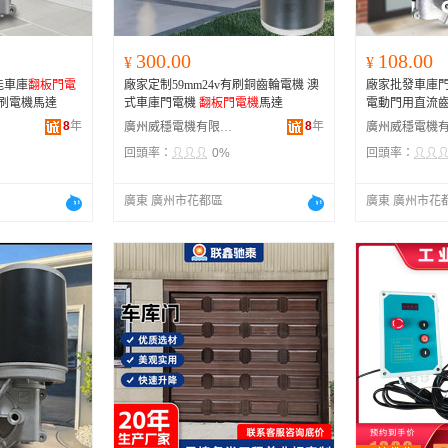
300.00
108.00
¥
¥
能車庫
翻板門電
廠家定制59mm24v有刷銅齒輪電機 澳
廠家批發車庫
有刷電機馬達
式車庫門電機
翻板門電機
馬達
電動門用直流齒
8
年
8
年
廣州威穩電機有限公司
回頭率：
0%
回頭率：
廣東 廣州市花都區
廣東 廣州市花