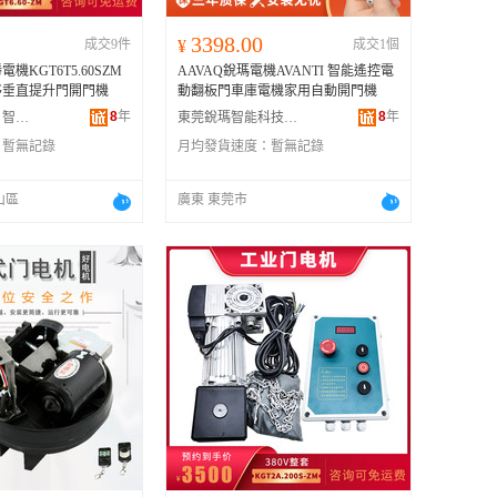
3398.00
成交9件
¥
成交1個
機KGT6T5.60SZM
AAVAQ銳瑪電機AVANTI 智能遙控電
移垂直提升門開門機
動翻板門車庫電機家用自動開門機
8
年
8
年
艾德道（無錫）智能門窗科技有限公司
東莞銳瑪智能科技有限公司
：
暫無記錄
月均發貨速度：
暫無記錄
山區
廣東 東莞市