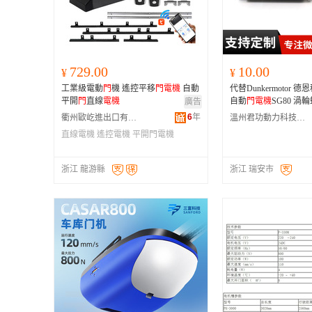
729.00
10.00
¥
¥
工業級電動
門
機 遙控平移
門
電機
自動
代替Dunkermotor 德恩科 GR 63SX55
平開
門
直線
電機
自動
門
電機
SG80 渦
廣告
6
年
衢州歐屹進出口有限公司
溫州君功動力科技有限公司
直線電機
遙控電機
平開門電機
浙江 龍游縣
浙江 瑞安市