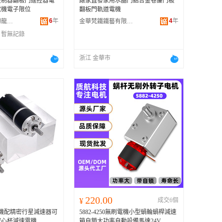
控制器翻板門遙控器電
廠家直發家用水晶門鋁合金卷簾門板
電機電子限位
翻板門軌道電機
6
年
4
年
晉江市東石鎮幻龍電子配件店
金華梵鐵鐵藝有限公司
：
暫無記錄
浙江 金華市
220.00
¥
成交6個
電機配精密行星減速器可
5882-4250無刷電機小型蝸輪蝸桿減速
V空心杯減速電機
箱自鎖大功率自動設備馬達24V