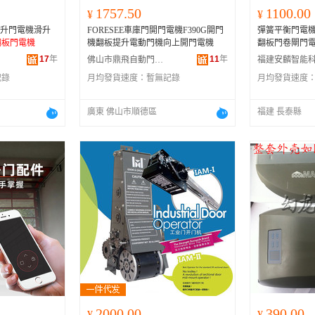
1757.50
1100.00
¥
¥
提升門電機滑升
FORESEE車庫門開門電機F390G開門
彈簧平衡門電
翻板門電機
機翻板提升電動門機向上開門電機
翻板門卷閘門
17
年
11
年
佛山市鼎飛自動門門控有限公司
記錄
月均發貨速度：
暫無記錄
月均發貨速度
廣東 佛山市順德區
福建 長泰縣
2000.00
390.00
¥
¥