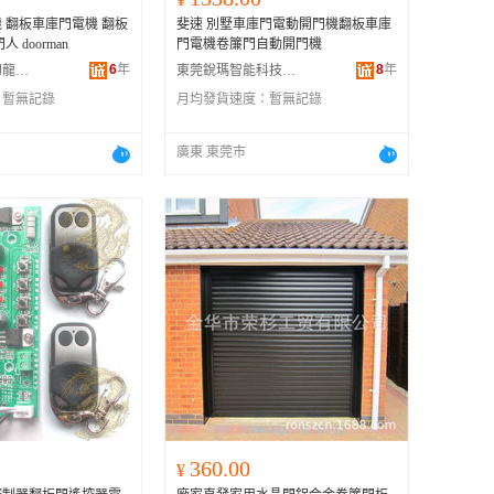
 翻板車庫門電機 翻板
斐速 別墅車庫門電動開門機翻板車庫
 doorman
門電機卷簾門自動開門機
6
年
8
年
晉江市東石鎮幻龍電子配件店
東莞銳瑪智能科技有限公司
：
暫無記錄
月均發貨速度：
暫無記錄
廣東 東莞市
360.00
¥