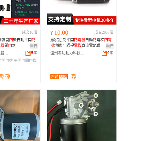
广西
黑龙江
新疆
10.00
成交10個
¥
成交2037個
云南
側裝開
門
機自動平開
門
廠家定 制平開
門
電機
自動
門
電梯
門
電
台湾
電機
閉
門
器
機
地鐵
門
蝸桿
電機
直流電軌道
廣告
廣告
5
年
9
年
深圳市英泰斯達智能技術有限公司
溫州君功動力科技有限公司
控開門機
平開門開門機
君通
品牌