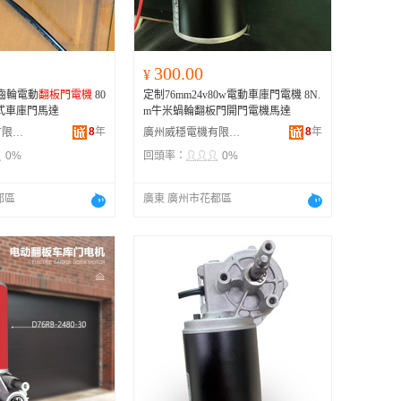
300.00
¥
膠齒輪電動
翻板門電機
80
定制76mm24v80w電動車庫門電機 8N.
美式車庫門馬達
m牛米蝸輪翻板門開門電機馬達
8
年
8
年
廣州威穩電機有限公司
廣州威穩電機有限公司
0%
回頭率：
0%
都區
廣東 廣州市花都區