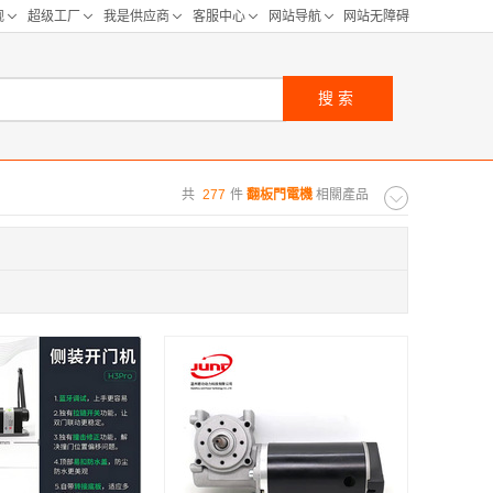
搜索
共
277
件
翻板門電機
相關產品
购距离:
区
华北区
重庆
河北