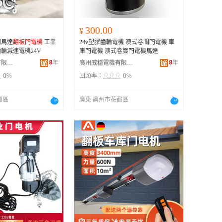
300.00
¥
門馬達
翻板門電機
工業
24v塑膠齒輪電機 澳式卷閘門電機 車
輪減速電機24V
庫門電機 澳式卷簾門電機馬達
8
年
8
年
廣州威穩電機有限公司
廣州威穩電機有限公司
0%
回頭率：
0%
都區
廣東 廣州市花都區