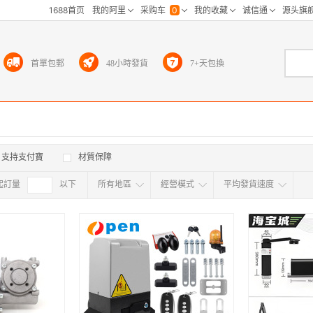
首單包郵
48小時發貨
7+天包換
支持支付寶
材質保障
起訂量
確定
以下
所有地區
經營模式
平均發貨速度
所有地区
采
江浙沪
华东区
华南区
华中
海外
北京
上海
天津
广东
浙江
江苏
山东