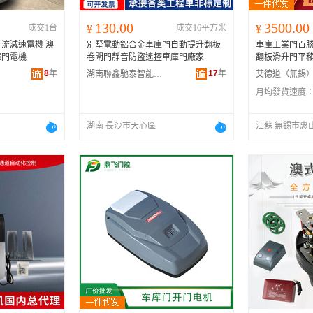
130.00
3500.00
成交1台
¥
成交16平方米
¥
流減速電機 澳
別墅電動鋁合金車庫門自動提升翻板
車庫工業門百勝電
庫門電機
卷閘門靜音防盜遙控車庫門廠家
翻板滑升門平
8
年
17
年
湖南聯鑫馳泰智能門窗有限公司
月均發貨速度
湖南 長沙市天心區
江蘇 無錫市惠