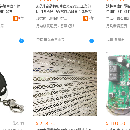
板卷簾車庫平移平
A提升自動翻板車庫MASTER工業消
遙控車庫門電機
牙開門配件
防門瑪斯特中置電機IAM開門機遙控
車庫門開門機 門人
8
年
8
年
艾德道（無錫）智能門窗科技有限公司
記錄
月均發貨速度：
暫無記錄
月均發貨速度
江蘇 無錫市惠山區
福建 泉州市
218.50
110.00
成交3個
¥
¥