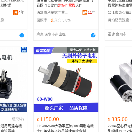
00N EIKIA-C
鋁合金電動卷簾門車庫門網閘鏤空門
車庫門遙控器
上機對碼
卷閘門自動門
翻板門電機
大門
機電路板車庫
4
年
11
年
深圳市利萬家門業科技有限公司
記錄
回頭率：
5.8%
月均發貨速度
廣東 深圳市南山區
福建 泉州市
1150.00
335.00
成交6台
¥
¥
機通用馬達電機
FPG80-W80大功率直流8080無刷電機
22mm空心杯
桿直流電機
大扭矩外轉子行星減速馬達定制
配編碼器 24