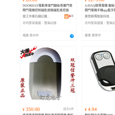
DOORHAN電動車庫門翻板卷簾門卷
AAVAQ銳瑪電機 翻
閘門電機控制鑰匙道翰鑰匙遙控器
開門電機手機app藍
6
年
晉江市東石鎮幻龍電子配件店
東莞銳瑪智能科技有限公司
月均發貨速度：
暫無記錄
月均發貨速度：
暫無
福建 泉州市
廣東 東莞市
350.00
4.94
¥
成交6件
¥