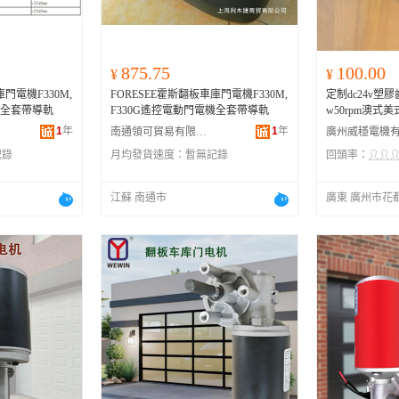
875.75
100.00
¥
¥
門電機F330M,
FORESEE霍斯翻板車庫門電機F330M,
定制dc24v塑
機全套帶導軌
F330G遙控電動門電機全套帶導軌
w50rpm澳式
1
年
1
年
南通領可貿易有限公司
記錄
月均發貨速度：
暫無記錄
回頭率：
江蘇 南通市
廣東 廣州市花