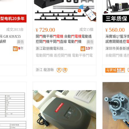
河南
福建
辽宁
安徽
山西
海南
内蒙古
吉林
湖北
湖南
江西
宁夏
729.00
560.00
成交2813台
¥
成交15個
¥
青海
陕西
甘肃
四川
開
門
機平移
門
電機
自動
門
電機
電動遙
海寶城Q7藍牙
贵州
西藏
香港
澳门
輪蝸桿
控開
門
機平開
門
直線 電動
門
機
感應開關遙控
廣告
廣告
9
年
13
年
浙江歐朋機電科技有限公司
電動開門機
遙控開門機
電動平移門電
自動開門機
遙
機
浙江 龍游縣
海寶城
品牌