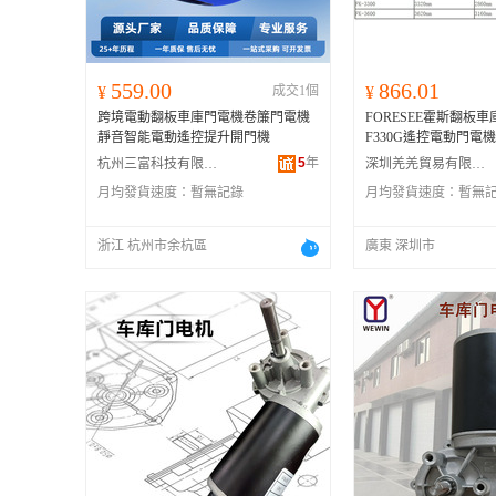
559.00
866.01
¥
成交1個
¥
跨境電動翻板車庫門電機卷簾門電機
FORESEE霍斯翻板車庫
靜音智能電動遙控提升開門機
F330G遙控電動門電
5
年
杭州三富科技有限公司
深圳羌羌貿易有限公司
月均發貨速度：
暫無記錄
月均發貨速度：
暫無
浙江 杭州市余杭區
廣東 深圳市