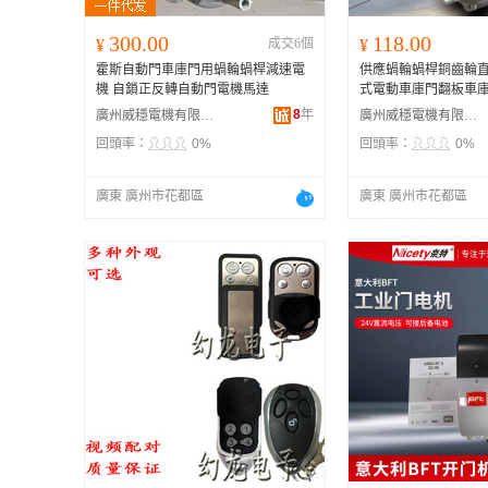
300.00
118.00
¥
成交6個
¥
霍斯自動門車庫門用蝸輪蝸桿減速電
供應蝸輪蝸桿銅齒輪直
機 自鎖正反轉自動門電機馬達
式電動車庫門翻板車
8
年
廣州威穩電機有限公司
廣州威穩電機有限公司
回頭率：
0%
回頭率：
0%
廣東 廣州市花都區
廣東 廣州市花都區