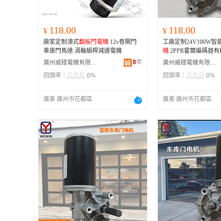
118.00
118.00
¥
¥
廠家定制澳式
翻板門電機
12v卷閘門
工廠定制24V100W智
車庫門馬達 渦輪蝸桿減速電機
機
2PPR霍爾編碼器
8
年
廣州威穩電機有限公司
廣州威穩電機有限公司
回頭率：
0%
回頭率：
0%
廣東 廣州市花都區
廣東 廣州市花都區