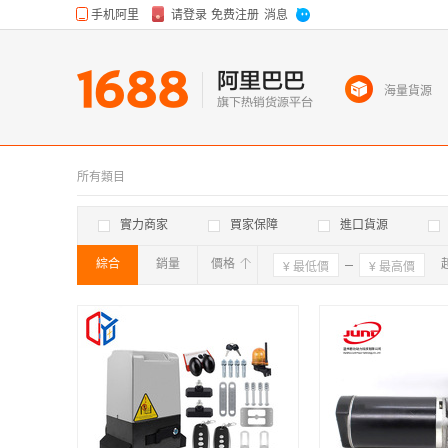
海量貨源
所有類目
實力商家
買家保障
進口貨源
綜合
銷量
價格
確定