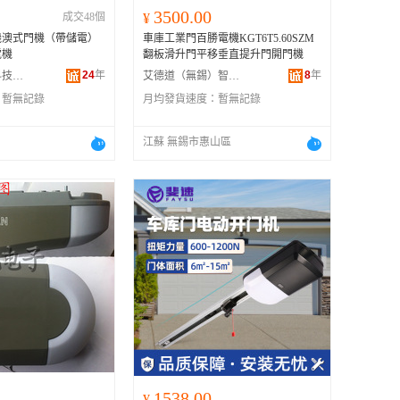
3500.00
成交48個
¥
機澳式門機（帶儲電）
車庫工業門百勝電機KGT6T5.60SZM
電機
翻板滑升門平移垂直提升門開門機
24
年
8
年
福建安麟智能科技股份有限公司
艾德道（無錫）智能門窗科技有限公司
：
暫無記錄
月均發貨速度：
暫無記錄
江蘇 無錫市惠山區
1538.00
¥