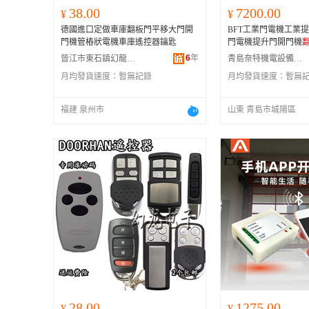
38.00
7200.00
¥
¥
德國進口定做車庫翻板門平移大門開
BFT工業門電機工業
門機管樁狀電機車庫遙控器鑰匙
門電機提升門開門機
6
年
晉江市東石鎮幻龍電子配件店
青島奈特機電設備有限公司
月均發貨速度：
暫無記錄
月均發貨速度：
暫無
福建 泉州市
山東 青島市城陽區
28.00
1275.00
¥
¥