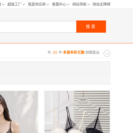
搜索
共
65
件
多姿多彩文胸
相關產品
购距离:
区
华北区
重庆
河北