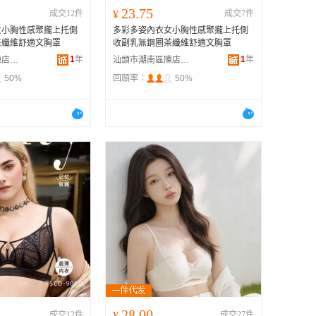
23.75
成交12件
¥
成交7件
女小胸性感聚攏上托側
多彩多姿內衣女小胸性感聚攏上托側
茶纖維舒適文胸罩
收副乳無鋼圈茶纖維舒適文胸罩
1
年
1
年
汕頭市潮南區陳店安多百貨商行
汕頭市潮南區陳店安多百貨商行
50%
回頭率：
50%
28.00
成交12件
¥
成交27件