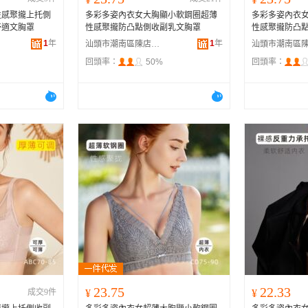
性感聚攏上托側
多彩多姿內衣女大胸顯小軟鋼圈超薄
多彩多姿內衣
舒適文胸罩
性感聚攏防凸點側收副乳文胸罩
性感聚攏防凸
1
年
1
年
汕頭市潮南區陳店安多百貨商行
回頭率：
50%
回頭率：
23.75
22.33
成交9件
¥
¥