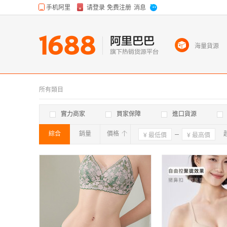
海量貨源
所有類目
實力商家
買家保障
進口貨源
綜合
銷量
價格
確定