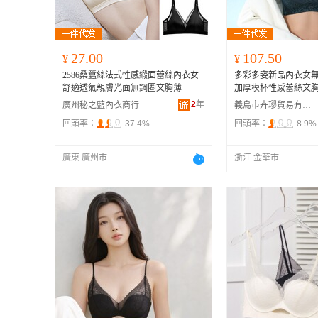
27.00
107.50
¥
¥
2586桑蠶絲法式性感緞面蕾絲內衣女
多彩多姿新品內衣女
舒適透氣親膚光面無鋼圈文胸薄
加厚模杯性感蕾絲文胸C
2
年
廣州秘之藍內衣商行
義烏市卉璆貿易有限公司
回頭率：
37.4%
回頭率：
8.9%
廣東 廣州市
浙江 金華市