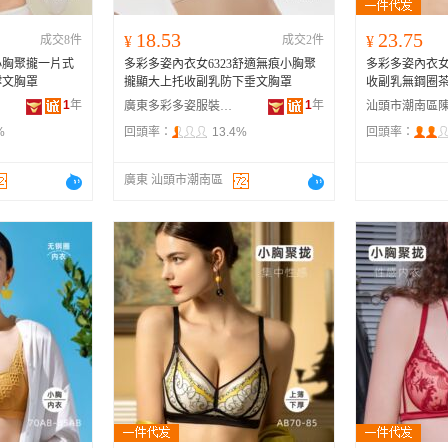
18.53
23.75
成交8件
¥
成交2件
¥
小胸聚攏一片式
多彩多姿內衣女6323舒適無痕小胸聚
多彩多姿內衣
撐文胸罩
攏顯大上托收副乳防下垂文胸罩
收副乳無鋼圈
1
年
1
年
廣東多彩多姿服裝有限公司
%
回頭率：
13.4%
回頭率：
廣東 汕頭市潮南區