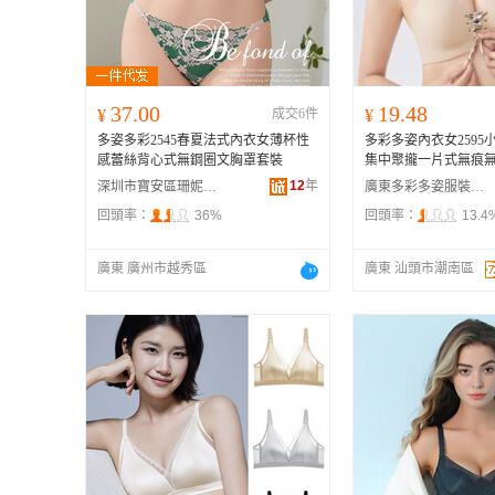
37.00
19.48
¥
成交6件
¥
多姿多彩2545春夏法式內衣女薄杯性
多彩多姿內衣女2595
感蕾絲背心式無鋼圈文胸罩套裝
集中聚攏一片式無痕
12
年
深圳市寶安區珊妮服飾批發商行
廣東多彩多姿服裝有限公司
回頭率：
36%
回頭率：
13.4
廣東 廣州市越秀區
廣東 汕頭市潮南區