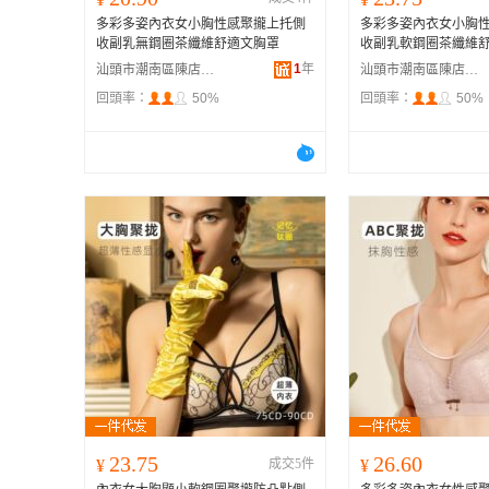
多彩多姿內衣女小胸性感聚攏上托側
多彩多姿內衣女小胸
收副乳無鋼圈茶纖維舒適文胸罩
收副乳軟鋼圈茶纖維
1
年
汕頭市潮南區陳店安多百貨商行
汕頭市潮南區陳店安多百貨商行
回頭率：
50%
回頭率：
50%
23.75
26.60
¥
成交5件
¥