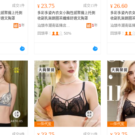
23.75
26.60
成交1件
¥
成交15件
¥
性感聚攏上托側
多彩多姿內衣女小胸性感聚攏上托側
多彩多姿內衣
舒適文胸罩
收副乳無鋼圈茶纖維舒適文胸罩
收副乳無鋼圈
1
年
1
年
汕頭市潮南區陳店安多百貨商行
回頭率：
50%
回頭率：
23.75
23.75
成交9件
¥
成交21件
¥