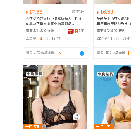
17.58
16.63
¥
成交3件
¥
內衣女2572無痕小胸聚攏顯大上托收
多彩多姿內衣女6805
副乳防下垂文胸罩小胸聚攏顯大
無痕無肩帶防滑軟支
1
年
廣東多彩多姿服裝有限公司
廣東多彩多姿服裝有限公司
回頭率：
13.4%
回頭率：
13.4
廣東 汕頭市潮南區
廣東 汕頭市潮南區