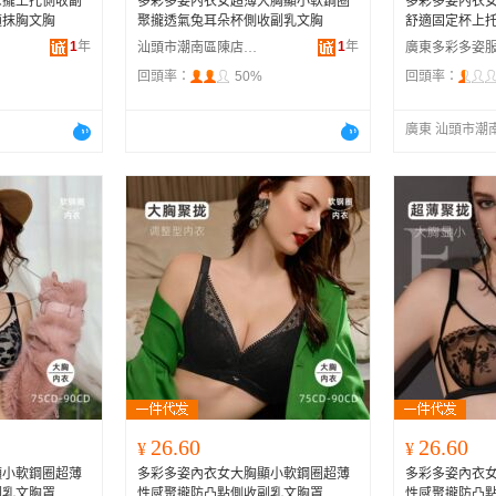
聚攏上托側收副
多彩多姿內衣女超薄大胸顯小軟鋼圈
多彩多姿內衣
適抹胸文胸
聚攏透氣兔耳朵杯側收副乳文胸
舒適固定杯上
1
年
1
年
汕頭市潮南區陳店安多百貨商行
回頭率：
50%
回頭率：
廣東 汕頭市潮
26.60
26.60
¥
¥
顯小軟鋼圈超薄
多彩多姿內衣女大胸顯小軟鋼圈超薄
多彩多姿內衣
副乳文胸罩
性感聚攏防凸點側收副乳文胸罩
性感聚攏防凸