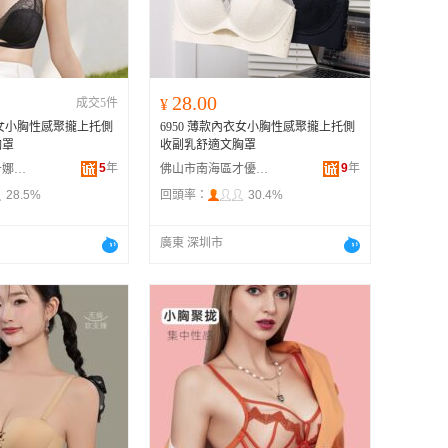
广西
黑龙江
新疆
28.00
成交5件
¥
云南
內衣女小胸性感聚攏上托側
6950 薄款內衣女小胸性感聚攏上托側
台湾
胸罩
收副乳舒適文胸罩
5
年
9
年
佛山市南海區千娜美服飾商行
佛山市南海區才優美貿易商行
28.5%
回頭率：
30.4%
廣東 深圳市