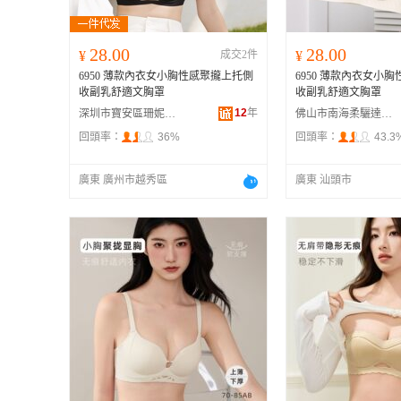
28.00
28.00
¥
成交2件
¥
6950 薄款內衣女小胸性感聚攏上托側
6950 薄款內衣女小
收副乳舒適文胸罩
收副乳舒適文胸罩
12
年
深圳市寶安區珊妮服飾批發商行
佛山市南海柔驪達內衣商行
回頭率：
36%
回頭率：
43.3
廣東 廣州市越秀區
廣東 汕頭市