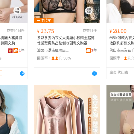
河南
福建
辽宁
安徽
山西
海南
内蒙古
吉林
湖北
湖南
江西
宁夏
23.75
28.00
成交1014件
¥
成交11件
¥
青海
陕西
甘肃
四川
小胸顯大豬鼻扣
多彩多姿內衣女大胸顯小軟鋼圈超薄
6950 薄款
贵州
西藏
香港
澳门
無鋼圈文胸
性感聚攏防凸點側收副乳文胸罩
收副乳舒適文
1
年
1
年
汕頭市潮南區陳店安多百貨商行
%
回頭率：
50%
回頭率：
廣東 佛山市