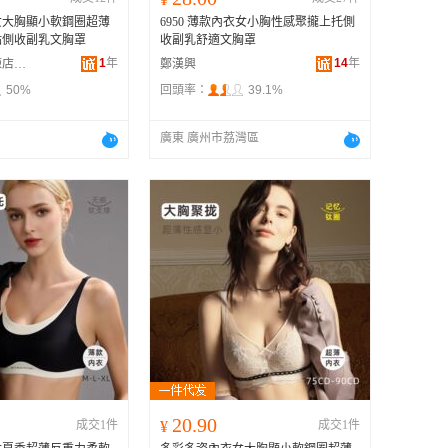
女大胸顯小軟鋼圈超薄
6950 薄款內衣女小胸性感聚攏上托側
點側收副乳文胸罩
收副乳舒適文胸罩
1
年
14
年
汕頭市潮南區陳店安多百貨商行
鄭漢興
50%
回頭率：
39.1%
廣東 廣州市荔灣區
20.90
成交1件
¥
成交1件