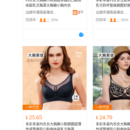
內衣女大胸顯小軟鋼圈聚攏防凸點側
多彩多姿內衣女性感
收副乳文胸罩大胸顯小胸內衣
乳可拆杯墊無鋼圈舒
1
年
汕頭市潮南區陳店安多百貨商行
汕頭市潮南區陳店安多百貨商行
回頭率：
50%
回頭率：
50%
25.65
24.70
¥
¥
多彩多姿內衣女大胸顯小軟鋼圈超薄
多彩多姿內衣女大胸
性感聚攏防凸點側收副乳文胸罩
性感聚攏防凸點側收