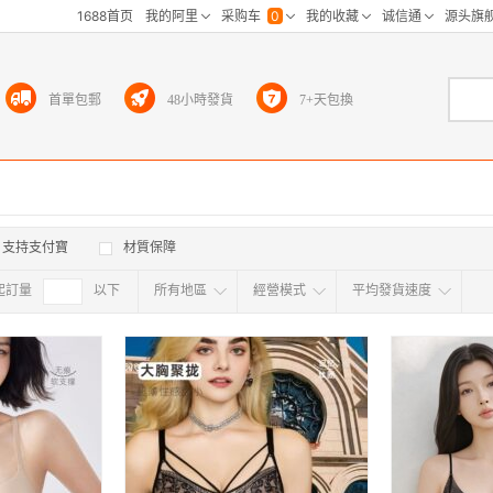
首單包郵
48小時發貨
7+天包換
支持支付寶
材質保障
起訂量
確定
以下
所有地區
經營模式
平均發貨速度
所有地区
采
江浙沪
华东区
华南区
华中
海外
北京
上海
天津
广东
浙江
江苏
山东