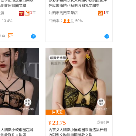
女夏季超薄反重力柔軟
多彩多姿內衣女大胸顯小軟鋼圈超薄
托側收無鋼圈文胸
性感聚攏防凸點側收副乳文胸罩
1
年
1
年
廣東多彩多姿服裝有限公司
汕頭市潮南區陳店安多百貨商行
13.4%
回頭率：
50%
南區
23.75
¥
成交1件
女大胸顯小軟鋼圈超薄
內衣女大胸顯小無鋼圈聚攏透氣杯側
點側收副乳文胸罩
收副乳文胸無鋼圈薄款文胸