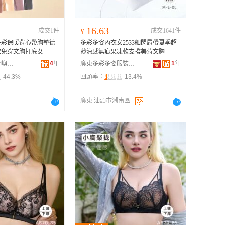
16.63
成交1件
¥
成交1641件
多彩保暖背心帶胸墊德
多彩多姿內衣女2533細閃肩帶夏季超
衣免穿文胸打底女
薄涼感無痕果凍軟支撐美背文胸
4
年
1
年
汕頭市潮陽區貴嶼依美吻針織內衣廠
廣東多彩多姿服裝有限公司
44.3%
回頭率：
13.4%
廣東 汕頭市潮南區