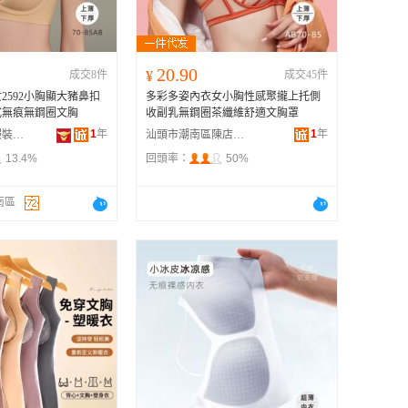
20.90
成交8件
¥
成交45件
2592小胸顯大豬鼻扣
多彩多姿內衣女小胸性感聚攏上托側
式無痕無鋼圈文胸
收副乳無鋼圈茶纖維舒適文胸罩
1
年
1
年
廣東多彩多姿服裝有限公司
汕頭市潮南區陳店安多百貨商行
13.4%
回頭率：
50%
南區