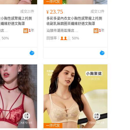
23.75
成交21件
¥
成交12件
女小胸性感聚攏上托側
多彩多姿內衣女小胸性感聚攏上托側
茶纖維舒適文胸罩
收副乳無鋼圈茶纖維舒適文胸罩
1
年
1
年
汕頭市潮南區陳店安多百貨商行
汕頭市潮南區陳店安多百貨商行
50%
回頭率：
50%