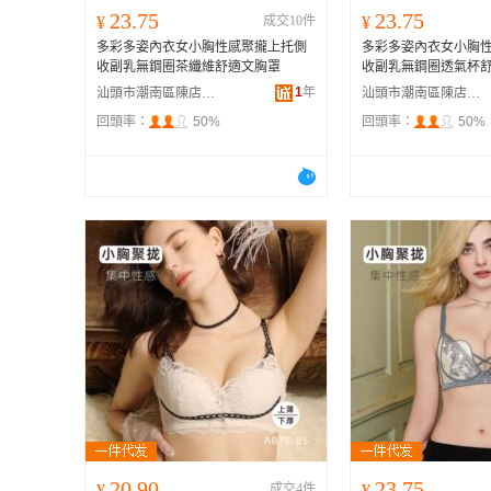
23.75
23.75
¥
成交10件
¥
多彩多姿內衣女小胸性感聚攏上托側
多彩多姿內衣女小胸
收副乳無鋼圈茶纖維舒適文胸罩
收副乳無鋼圈透氣杯
1
年
汕頭市潮南區陳店安多百貨商行
汕頭市潮南區陳店安多百貨商行
回頭率：
50%
回頭率：
50%
20.90
23.75
¥
成交4件
¥