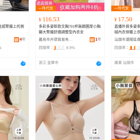
116.53
17.50
¥
¥
胸性感聚攏上托側
多彩多姿新款文胸701杯無鋼圈厚小胸
直播外貿多姿
顯大聚攏舒適調整型內衣女
絨內衣保暖上
4
年
1
年
義烏市卉璆貿易有限公司
%
回頭率：
8.9%
回頭率：
浙江 金華市
廣東 汕頭市