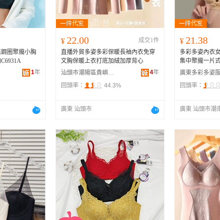
22.00
21.38
¥
成交1件
¥
無鋼圈聚攏小胸
直播外貿多姿多彩保暖長袖內衣免穿
多彩多姿內衣女
6931A
文胸保暖上衣打底加絨加厚背心
集中聚攏一片
1
年
4
年
汕頭市潮陽區貴嶼依美吻針織內衣廠
回頭率：
44.3%
回頭率：
廣東 汕頭市
廣東 汕頭市潮