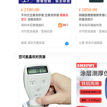
2180.00
1850.00
¥
¥
手持式塗層測厚儀 塗層測厚儀
鍍層測
鋼鐵基體鍍層膜厚儀CM882
厚計
漆膜測厚計
鋅層測厚計
16
年
深圳市宏康儀器科技有限公司
青島拓科儀器有限公司
月均發貨速度：
暫無記錄
月均發貨速度：
暫無
廣東 深圳市寶安區
山東 青島市城陽區
您可能喜欢的货源