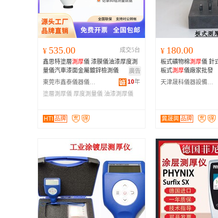
535.00
180.00
¥
成交5台
¥
鑫思特塗層
測厚
儀 漆膜儀油漆厚度測
板式礦物棉
測厚
儀 針
量儀汽車漆面金屬鍍鋅檢測儀
板式
測厚
儀廠家批發
廣告
10
年
東莞市鑫泰儀器儀表有限公司
天津晟科儀器設備有限公司
塗層測厚儀
厚度測量儀
油漆測厚儀
HTI
品牌
冀晟興
品牌