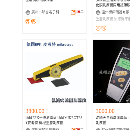
塗層測厚儀膜厚儀
膜厚儀塗層測厚儀漆
化膜測厚儀兩用鐵鋁
19
年
廣州市銘睿電子科技有限公司
溫
塗層測厚儀
油漆測厚
3800.00
3000.00
德國EPK干膜測厚儀 德國MIKROTES
沈陽天星鍍層測厚儀
T麥考特 機械塗層測厚儀
測厚儀
20
年