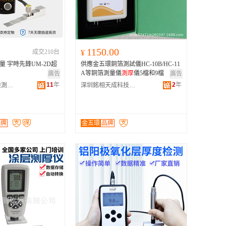
广西
黑龙江
新疆
1150.00
成交210台
¥
云南
測量 宇時先鋒UM-2D超
供應金五環銅箔測試儀HC-10B/HC-11
台湾
A等銅箔測量儀
測厚
儀5檔和9檔
廣告
廣告
11
年
2
年
沈陽宇時先鋒檢測儀器有限公司
深圳銘相天成科技有限公司
品牌
金五環
品牌