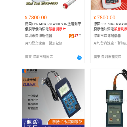
7800.00
7800.00
¥
¥
德國EPK MIni Test 4500 N 02塗層測厚
德國EPK MIni Test 
儀膜厚儀油漆電
鍍層測厚計
膜厚儀油漆電
鍍層測
17
年
深圳市深博瑞儀器儀表有限公司
深圳市深博瑞儀器儀表有限公司
月均發貨速度：
暫無記錄
月均發貨速度：
暫無
廣東 深圳市龍崗區
廣東 深圳市龍崗區