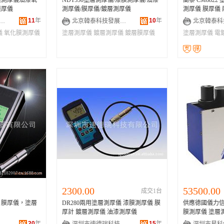
膜測厚儀油漆氧
NDT530塗層測厚儀/漆膜測厚儀/油漆
蘭泰 CM882
膜厚儀
測厚儀/膜厚儀/鍍層測厚儀
測厚儀 膜厚儀
11
年
10
年
州標諾儀器有限公司
北京韓泰科技發展有限公司
儀
氧化膜測厚儀
塗層測厚儀
鍍層測厚儀
鍍層膜厚儀
塗層測厚儀
電
2300.00
53500.00
成交1台
，膜厚儀，塗層
DR280兩用塗層測厚儀 漆膜測厚儀 膜
供應德國儀力信Er
厚計 鍍層測厚儀 油漆測厚儀
膜測厚儀 塗層
20
年
15
年