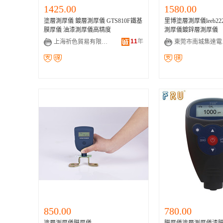
1425.00
1580.00
塗層測厚儀 鍍層測厚儀 GTS810F鐵基
里博塗層測厚儀leeb2
膜厚儀 油漆測厚儀高精度
測厚儀鍍鋅層測厚儀
11
年
上海祈色貿易有限公司
東莞
850.00
780.00