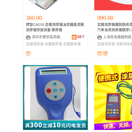
360.00
990.00
標智GM210 塗層測厚儀油漆鐵基漆膜
塗層測厚儀鐵鋁兩用
測厚儀厚度測量 膜厚儀
汽車油漆測厚儀膜厚CM8
10
年
深圳市寶安區英絡電子廠
上海
塗層測厚儀
測量膜厚儀
塗層膜厚儀
塗層測厚儀
漆膜測厚