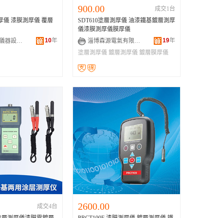
900.00
成交1台
測厚儀 漆膜測厚儀 覆層
SDT610塗層測厚儀 油漆鐵基鍍層測厚
儀漆膜測厚儀膜厚儀
10
年
19
年
深圳市業冠儀器設備有限公司
淄博森源電氣有限公司
塗層測厚儀
鍍層測厚儀
鍍層膜厚儀
2600.00
成交4台