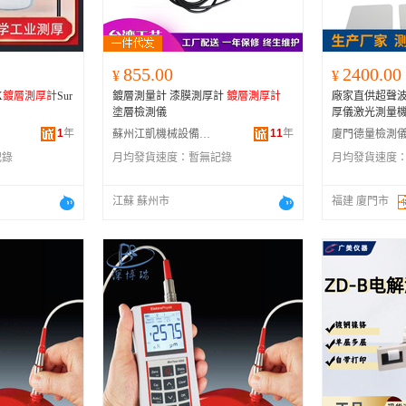
855.00
2400.00
¥
¥
X
鍍層測厚計
Sur
鍍層測量計 漆膜測厚計
鍍層測厚計
廠家直供超聲
塗層檢測儀
厚儀激光測量
1
年
11
年
蘇州江凱機械設備有限公司
記錄
月均發貨速度：
暫無記錄
月均發貨速度
江蘇 蘇州市
福建 廈門市