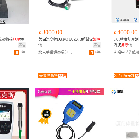
河南
福建
辽宁
安徽
山西
海南
内蒙古
吉林
湖北
湖南
江西
宁夏
8000.00
4000.00
¥
¥
青海
陕西
甘肃
四川
式礦物棉
測厚
儀
美國達高特DAKOTA ZX-3超聲波
測厚
0.01精度壁厚
贵州
西藏
香港
澳门
儀
聲波
測厚
儀
廣告
廣告
9
年
6
年
北京華儀通泰環保科技有限公司
美國達高特
品牌
ST/宇時先鋒