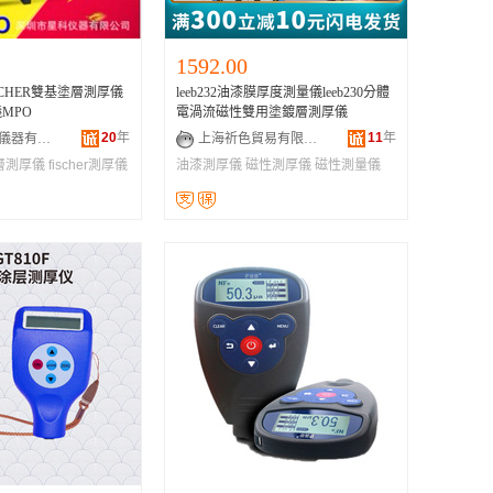
1592.00
CHER雙基塗層測厚儀
leeb232油漆膜厚度測量儀leeb230分體
MPO
電渦流磁性雙用塗鍍層測厚儀
20
年
11
年
深圳市星科儀器有限公司
上海祈色貿易有限公司
層測厚儀
fischer測厚儀
油漆測厚儀
磁性測厚儀
磁性測量儀