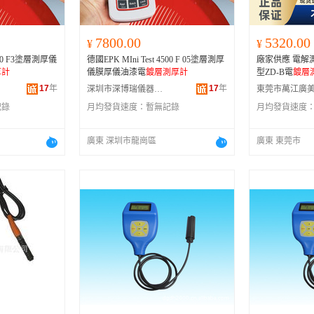
7800.00
5320.00
¥
¥
4500 F3塗層測厚儀
德國EPK MIni Test 4500 F 05塗層測厚
廠家供應 電解測
厚計
儀膜厚儀油漆電
鍍層測厚計
型ZD-B電
鍍層
17
年
17
年
深圳市深博瑞儀器儀表有限公司
記錄
月均發貨速度：
暫無記錄
月均發貨速度
廣東 深圳市龍崗區
廣東 東莞市