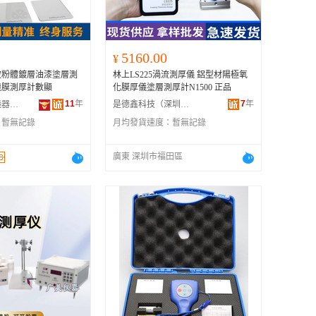
5160.00
¥
波粉體鍍層油漆塗層測
林上LS225渦流測厚儀 鋁型材陽極氧
機膜測厚計數顯
化膜厚儀塗層測厚計N1500 正品
11
年
7
年
廈門德量檢測儀器有限公司
是德鑫科技（深圳）有限公司
：
暫無記錄
月均發貨速度：
暫無記錄
廣東 深圳市福田區