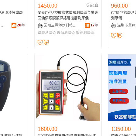
1450.00
960.00
成交1台
22油漆漆膜塗層
蘭泰CM8822數顯式塗層測厚儀金屬表
GT810F鍍層
面油漆漆膜鍍鋅鉻層覆層測厚儀
測厚儀
20
年
17
年
市南城集達電子工具經營部
常州三豐儀器科技有限公司
塗層測厚儀
數顯測厚儀
鍍鋅測厚儀
1600.00
1350.00