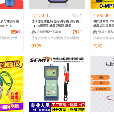
1215.00
4500.00
成交2台
漆膜電鍍測厚儀
億佰億廠家直銷 塗層測厚儀 測厚儀 E
德國飛希爾FIS
825FN
CT180厚度測量儀 鋅層測厚儀
鍍層塗料膜厚儀
8
年
9
年
思為儀器制造有限公司
溫州智拓欣工具有限公司
儀
膜厚測厚儀
塗層測厚儀
厚度測量儀
塗層測量儀
塗層測厚儀
鍍