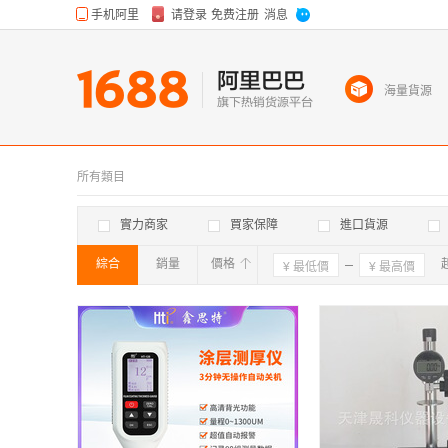
海量貨源
所有類目
實力商家
買家保障
進口貨源
綜合
銷量
價格
確定