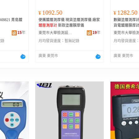
1092.50
1282.50
¥
¥
1 青島鍍
便攜鍍層測厚儀 現貨塗層測厚儀 廠家
數顯塗層測厚計
鍍層測厚計
新款塗層膜厚儀
貨電鍍層膜厚
15
年
19
年
東莞市大華檢測設備有限公司
記錄
月均發貨速度：
暫無記錄
月均發貨速度
廣東 東莞市
廣東 東莞市