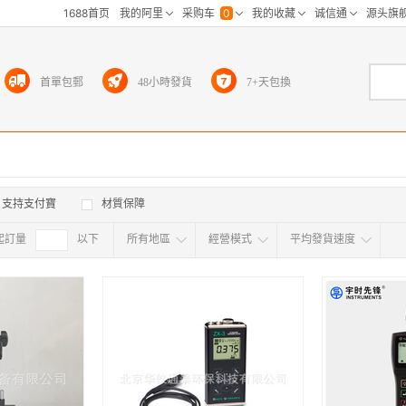
首單包郵
48小時發貨
7+天包換
支持支付寶
材質保障
起訂量
確定
以下
所有地區
經營模式
平均發貨速度
所有地区
采
江浙沪
华东区
华南区
华中
海外
北京
上海
天津
广东
浙江
江苏
山东