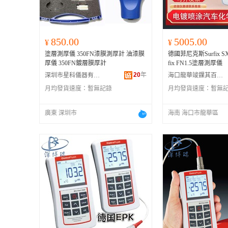
850.00
5005.00
¥
¥
塗層測厚儀 350FN漆膜測厚計 油漆膜
德國菲尼克斯Surfix S
厚儀 350FN鍍層膜厚計
fix FN1.5塗層測厚儀
20
年
深圳市星科儀器有限公司
海口龍華竣錁其百貨店
月均發貨速度：
暫無記錄
月均發貨速度：
暫無
廣東 深圳市
海南 海口市龍華區