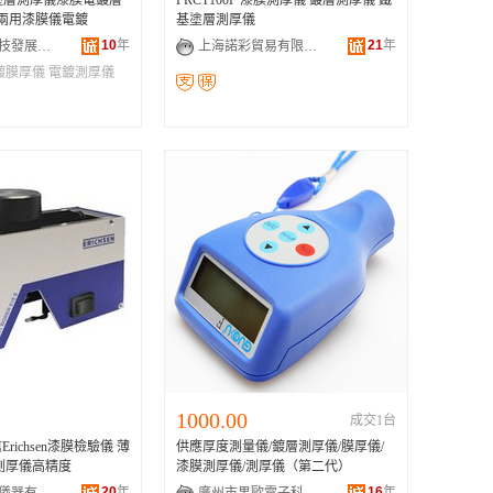
2 塗層測厚儀漆膜電鍍層
PRCT100F 漆膜測厚儀 鍍層測厚儀 鐵
 兩用漆膜儀電鍍
基塗層測厚儀
10
年
21
年
北京韓泰科技發展有限公司
上海諾彩貿易有限公司
鍍膜厚儀
電鍍測厚儀
1000.00
成交1台
ichsen漆膜檢驗儀 薄
供應厚度測量儀/鍍層測厚儀/膜厚儀/
測厚儀高精度
漆膜測厚儀/測厚儀（第二代）
20
年
16
年