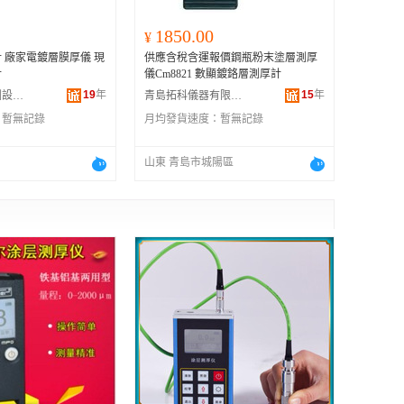
1850.00
¥
 廠家電鍍層膜厚儀 現
供應含稅含運報價鋼瓶粉末塗層測厚
計
儀Cm8821 數顯鍍鉻層測厚計
19
年
15
年
東莞市大華檢測設備有限公司
青島拓科儀器有限公司
：
暫無記錄
月均發貨速度：
暫無記錄
山東 青島市城陽區