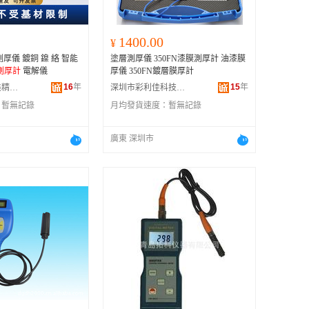
1400.00
¥
厚儀 鍍銅 鎳 絡 智能
塗層測厚儀 350FN漆膜測厚計 油漆膜
測厚計
電解儀
厚儀 350FN鍍層膜厚計
16
年
15
年
東莞市萬江廣美精密儀器行
深圳市彩利佳科技有限公司
：
暫無記錄
月均發貨速度：
暫無記錄
廣東 深圳市