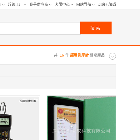
搜索
共
16
件
鍍層測厚計
相關產品
购距离:
区
华北区
重庆
河北