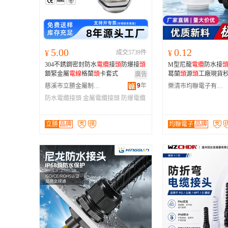
5.00
0.12
¥
成交5739件
¥
304不銹鋼密封防水
電纜
接
頭
防爆接
頭
M型尼龍
電纜
防水接
鎖緊金屬
電線
格蘭
頭
卡套式
葛蘭
頭
源
頭
工廠現貨秒
廣告
9
年
慈溪市立勝金屬制品廠
樂清市均聯電子有限公司
防水電纜接頭
金屬電纜接頭
防爆電纜
接頭
立勝
品牌
均聯電子
品牌