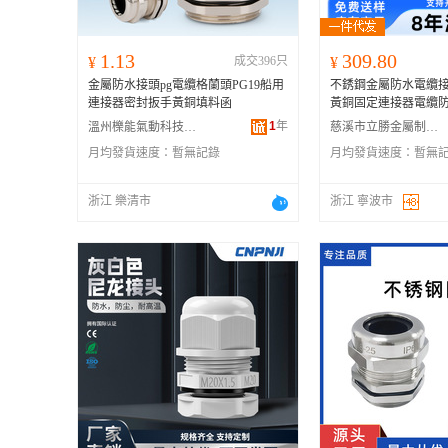
1.13
309.80
¥
成交396只
¥
金屬防水接頭pg電纜格蘭頭PG19船用
不銹鋼金屬防水電纜接
連接器密封扳手黃銅填料函
黃銅固定連接器電纜
1
年
溫州櫟能氣動科技有限公司
慈溪市立勝金屬制品廠
月均發貨速度：
暫無記錄
月均發貨速度：
暫無
浙江 樂清市
浙江 寧波市