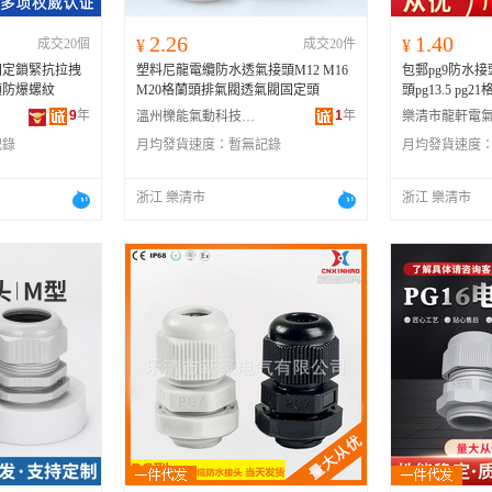
2.26
1.40
成交20個
¥
成交20件
¥
固定鎖緊抗拉拽
塑料尼龍電纜防水透氣接頭M12 M16
包郵pg9防水
頭防爆螺紋
M20格蘭頭排氣閥透氣閥固定頭
頭pg13.5 pg21
9
年
1
年
溫州櫟能氣動科技有限公司
記錄
月均發貨速度：
暫無記錄
月均發貨速度
浙江 樂清市
浙江 樂清市