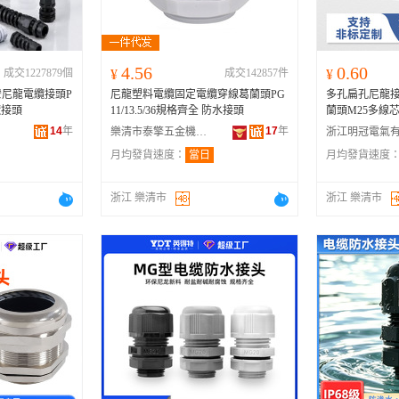
4.56
0.60
成交1227879個
¥
成交142857件
¥
尼龍電纜接頭P
尼龍塑料電纜固定電纜穿線葛蘭頭PG
多孔扁孔尼龍
纜接頭
11/13.5/36規格齊全 防水接頭
蘭頭M25多線
14
年
17
年
樂清市泰擎五金機電有限公司
月均發貨速度：
當日
月均發貨速度
浙江 樂清市
浙江 樂清市