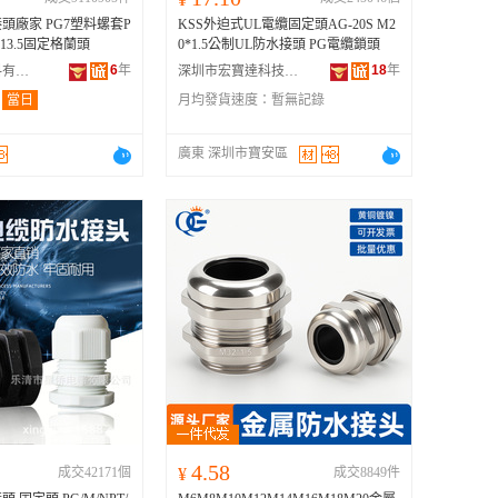
頭廠家 PG7塑料螺套P
KSS外迫式UL電纜固定頭AG-20S M2
13.5固定格蘭頭
0*1.5公制UL防水接頭 PG電纜鎖頭
6
年
18
年
樂清市嘉飛塑料有限公司
深圳市宏寶達科技有限公司
：
當日
月均發貨速度：
暫無記錄
廣東 深圳市寶安區
4.58
成交42171個
¥
成交8849件