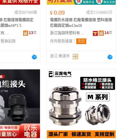
0.09
成交887490個
¥
成交15166082只
接頭 尼龍接頭電纜固定
電纜防水接頭 尼龍電纜接頭 塑料接頭
格蘭頭m16*1.5
尼龍固定頭m12m16
13
年
14
年
樂清市龍軒電氣有限公司
浙江強固特塑料有限公司
：
暫無記錄
月均發貨速度：
次日
浙江 樂清市