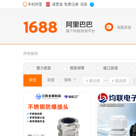
海量貨源
所有類目
實力商家
買家保障
進口貨源
綜合
銷量
價格
確定