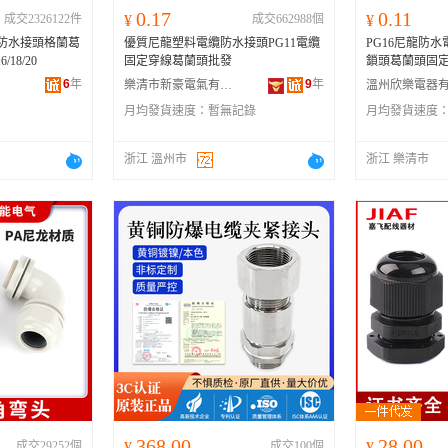
0.17
0.11
成交2326122件
¥
成交662988個
¥
纜防水接頭格蘭葛
優質尼龍塑料電纜防水接頭PG11電纜
PG16尼龍防
18/20
固定穿線葛蘭頭批發
鎖頭葛蘭頭固
6
年
9
年
樂清市新豪電氣有限公司
月均發貨速度：
暫無記錄
月均發貨速度
浙江 溫州市
浙江 樂清市
368.00
28.00
成交29252個
¥
成交100個
¥