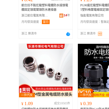
航仕拉不脫尼龍塑料電纜防水接頭電
PG90度尼龍塑料電纜
纜固定頭葛蘭頭防水連接器
T塑料格蘭電線固定頭M1
14
年
浙江航仕電氣有限公司
強能電氣有限公司
月均發貨速度：
當日
月均發貨速度：
暫無
浙江 樂清市
浙江 樂清市
1.09
0.39
¥
成交19505件
¥