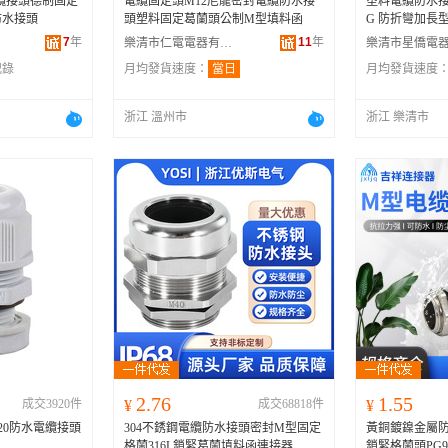
電纜接頭德制固定
電纜固定頭M12尼龍密封電纜防水接
塑料電纜防水接頭 
防水接頭
頭塑料固定葛蘭頭公制M型填料函
G 防折彎加長
7
年
11
年
樂清市仁電電器有限公司
記錄
月均發貨速度：
當日
月均發貨速度
浙江 溫州市
浙江 樂清市
2.76
1.55
成交3920件
¥
成交68818件
¥
20防水電纜接頭
304不銹鋼電纜防水接頭密封M型固定
黃銅鍍鎳金屬
格蘭316L鎖緊葛蘭填料函連接器
鎖緊格蘭頭PG