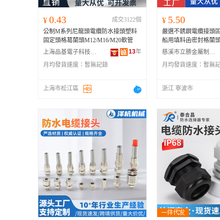
0.43
5.50
¥
成交3122個
¥
公制M系列尼龍頭電纜防水接頭塑料
嚴選不銹鋼電纜接頭
固定頭格葛蘭頭M12/M16/M20軟管
船用填料函密封格蘭
13
年
上海品基電子科技有限公司
慈溪市立勝金屬制品廠
月均發貨速度：
暫無記錄
月均發貨速度：
暫無
上海市松江區
浙江 寧波市