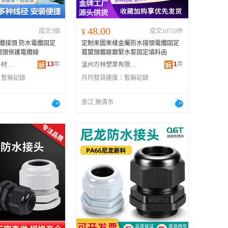
48.00
成交3個
¥
成交10710件
 防水電纜固定
定制來圖來樣金屬防水接頭電纜固定
纜鎖頭保護電纜線
葛蘭頭鍍鎳鎖緊水泵固定填料函
13
年
1
年
東莞市永裕電子材料有限公司
溫州方林塑業有限公司
：
暫無記錄
月均發貨速度：
暫無記錄
浙江 樂清市