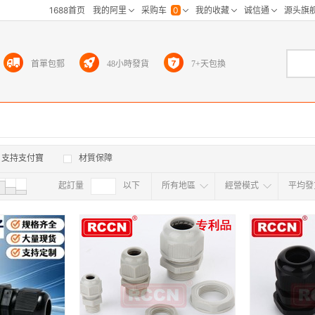
首單包郵
48小時發貨
7+天包換
支持支付寶
材質保障
起訂量
確定
以下
所有地區
經營模式
平均發
所有地区
江浙沪
华东区
华南
海外
北京
上海
广东
浙江
江苏