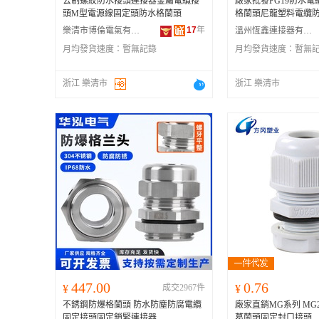
公制螺紋防水接頭連接器金屬電纜接
廠家批發PG19防水
頭M型電源線固定頭防水格蘭頭
格蘭頭尼龍塑料電纜
17
年
樂清市博倫電氣有限公司
溫州恆鑫連接器有限公司
月均發貨速度：
暫無記錄
月均發貨速度：
暫無
浙江 樂清市
浙江 樂清市
447.00
0.76
¥
成交2967件
¥
不銹鋼防爆格蘭頭 防水防塵防腐電纜
廠家直銷MG系列 MG
固定接頭固定鎖緊連接器
葛蘭頭固定封口接頭