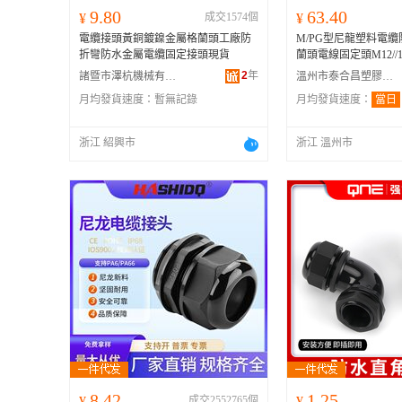
9.80
63.40
¥
成交1574個
¥
電纜接頭黃銅鍍鎳金屬格蘭頭工廠防
M/PG型尼龍塑料電
折彎防水金屬電纜固定接頭現貨
蘭頭電線固定頭M12//16/
2
年
諸暨市澤杭機械有限公司
溫州市泰合昌塑膠有限公司
月均發貨速度：
暫無記錄
月均發貨速度：
當日
浙江 紹興市
浙江 溫州市
8.42
1.25
¥
成交2552765個
¥