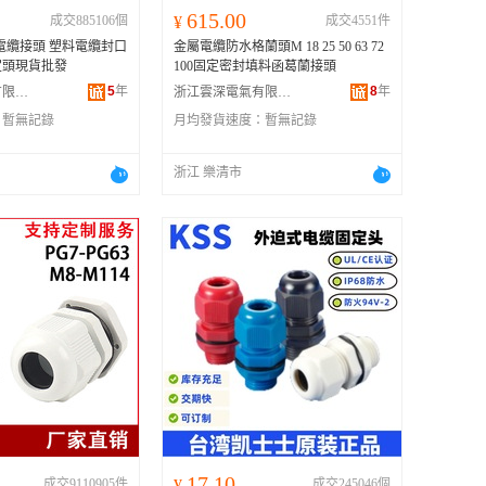
615.00
成交885106個
¥
成交4551件
水電纜接頭 塑料電纜封口
金屬電纜防水格蘭頭M 18 25 50 63 72
定頭現貨批發
100固定密封填料函葛蘭接頭
5
年
8
年
溫州欣樂電器有限公司
浙江雲深電氣有限公司
：
暫無記錄
月均發貨速度：
暫無記錄
浙江 樂清市
17.10
成交9110905件
¥
成交245046個