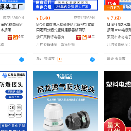
0.40
7.60
成交135600個
¥
成交125953個
¥
頭PG格蘭頭M
MG型電纜防水接頭IP68尼龍密封電纜
M16*1.5防水電纜接頭
防水接頭
固定頭分體式塑料連接器格蘭頭
接頭 IP68電
9
年
18
年
浙江英得特電器有限公司
記錄
月均發貨速度：
暫無記錄
月均發貨速度
浙江 樂清市
廣東 東莞市