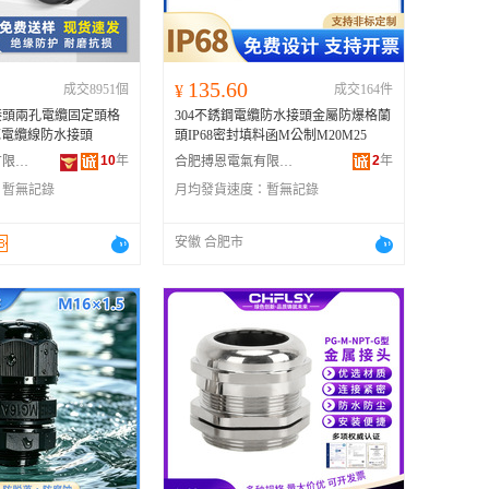
135.60
成交8951個
¥
成交164件
接頭兩孔電纜固定頭格
304不銹鋼電纜防水接頭金屬防爆格蘭
芯電纜線防水接頭
頭IP68密封填料函M公制M20M25
10
年
2
年
浙江明冠電氣有限公司
合肥搏恩電氣有限公司
：
暫無記錄
月均發貨速度：
暫無記錄
安徽 合肥市