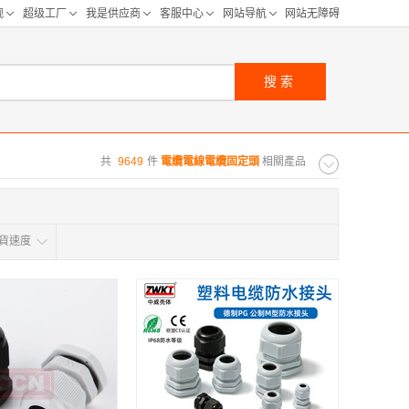
搜索
共
9649
件
電纜電線電纜固定頭
相關產品
貨速度
采购距离:
区
华中区
华北区
天津
重庆
山东
河北