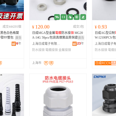
河南
福建
辽宁
山西
海南
内蒙
湖北
湖南
江西
120.00
0.93
成交444201個
¥
成交3包
¥
青海
陕西
甘肃
頭
黑色白色格蘭
日成MGA型金屬
電纜
防水接
頭
MG20
日成AG型公制
贵州
西藏
香港
發PP整包
A-14G 50pcs/包貨真價實品質保證
W-12100PCS/
廣告
廣告
6
年
23
年
上海日成電子有限公司
防水接頭
電纜接頭
金屬接頭
防水接頭
電纜
上海市
日成RCCN
品