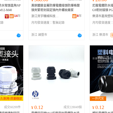
防水彎頭直角NP
黃銅鍍鎳金屬防爆電纜接頭防爆格蘭
尼龍電纜防水接
2-M40
頭夾緊密封固定頭內外螺紋廠家
G9密封接頭 PG
14
年
8
年
浙江貝宇機械科技有限公司
記錄
月均發貨速度：
暫無記錄
月均發貨速度
浙江 諸暨市
浙江 樂清市
0.12
0.12
成交60299件
¥
成交228049個
¥