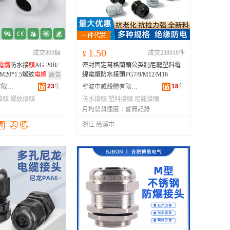
安徽
广西
古
吉林
黑龙江
宁夏
新疆
1.50
成交893個
¥
成交238918件
四川
云南
電纜
防水接
頭
AG-20B/
密封固定葛格蘭頭公英制尼龍塑料電
澳门
台湾
包M20*1.5螺紋
電線
線電纜防水接頭PG7/9/M12/M16
廣告
23
年
18
年
上海日成電子有限公司
寧波中威殼體有限公司
接頭
螺紋接頭
防水接頭
塑料接頭
尼龍接頭
月均發貨速度：
暫無記錄
浙江 慈溪市
牌