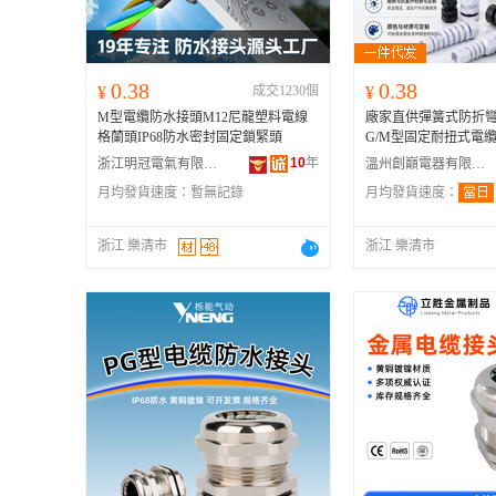
0.38
0.38
¥
成交1230個
¥
M型電纜防水接頭M12尼龍塑料電線
廠家直供彈簧式防折彎
格蘭頭IP68防水密封固定鎖緊頭
G/M型固定耐扭式電
10
年
浙江明冠電氣有限公司
溫州創巔電器有限公司
月均發貨速度：
暫無記錄
月均發貨速度：
當日
浙江 樂清市
浙江 樂清市