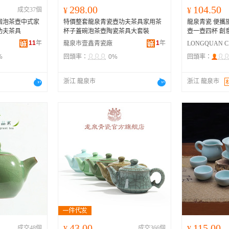
298.00
104.50
成交37個
¥
¥
個泡茶壺中式家
特價整套龍泉青瓷壺功夫茶具家用茶
龍泉青瓷 便攜
功夫茶具
杯子蓋碗泡茶壺陶瓷茶具大套裝
壺一壺四杯 創
11
年
1
年
龍泉市壹鑫青瓷廠
%
回頭率：
0%
回頭率：
浙江 龍泉市
浙江 龍泉市
43.00
115.00
成交48個
¥
成交366個
¥