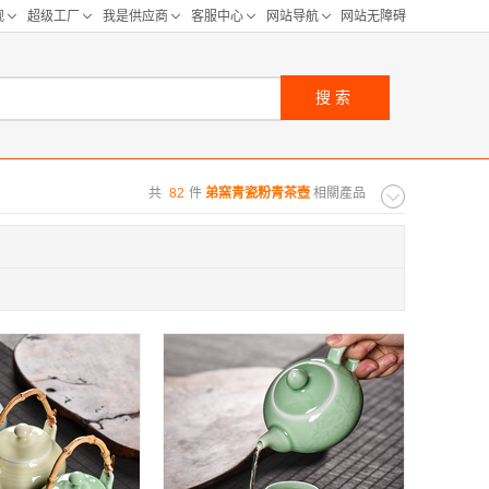
搜索
共
82
件
弟窯青瓷粉青茶壺
相關產品
购距离:
区
华北区
重庆
河北