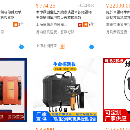
774.25
22000.0
¥
成交241只
¥
命體征傳感器地
生命探測儀紅外線高清語音蛇眼視頻
紅外音視頻生
難者搜索器
生命探測儀地震災害救援應急
屏搜救儀地震
2
年
9
年
上海策購消防設備有限公司
記錄
月均發貨速度：
暫無記錄
月均發貨速度
上海市閔行區
350000.00
23500.0
¥
¥