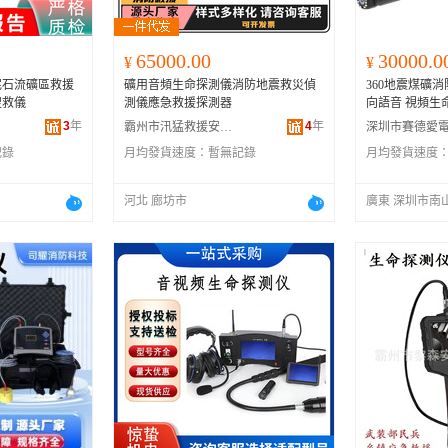
65000.00
30000.0
¥
¥
泥石流礦區救援
礦用音頻生命探測儀消防地震救災偵
360地震煤礦消
搜救儀
測儀應急救援探測器
向語音 視頻生
3
年
4
年
霸州市汛猛救援安全設備有限公司
記錄
月均發貨速度：
暫無記錄
月均發貨速度
河北 廊坊市
廣東 深圳市南