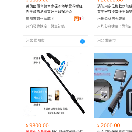
萬億國債音頻生命探測儀地震救援紅
消防用定位搜救器無
外生命探測器雷達生命探測儀
質災害救援雷達生命
8
年
霸州市霸州鎮威固工業設備銷售中心
松熄森林防火裝備(河北)有限公司
月均發貨速度：
暫無記錄
月均發貨速度：
暫無
河北 霸州市
河北 霸州市
9800.00
2000.00
¥
¥