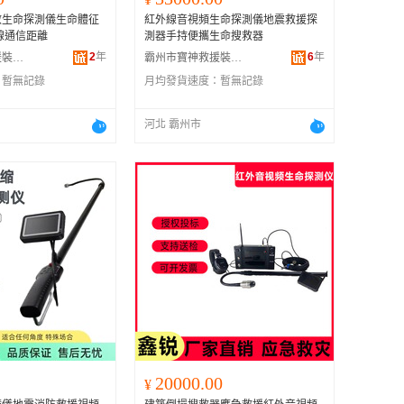
救生命探測儀生命體征
紅外線音視頻生命探測儀地震救援探
無線通信距離
測器手持便攜生命搜救器
2
年
6
年
霸州市卓恆救援裝備有限公司
霸州市寶神救援裝備有限公司
：
暫無記錄
月均發貨速度：
暫無記錄
河北 霸州市
20000.00
¥