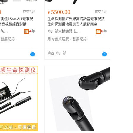
0
5500.00
成交8只
¥
成交2只
儀LScan-V1蛇眼視
生命探測儀紅外線高清語音蛇眼視頻
外音視頻語音對講
生命探測儀地震災害人武部應急
4
年
6
年
霸州市黎森安全防護用品經營部
陸川縣大橋鎮慧成縫紉制品廠
：
暫無記錄
月均發貨速度：
暫無記錄
廣西 陸川縣