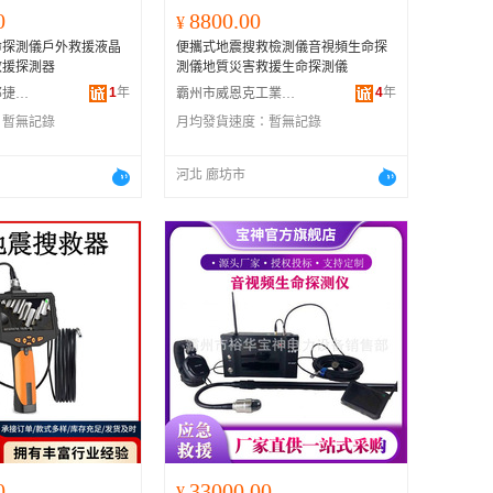
0
8800.00
¥
命探測儀戶外救援液晶
便攜式地震搜救檢測儀音視頻生命探
救援探測器
測儀地質災害救援生命探測儀
1
年
4
年
霸州市康仙庄邦捷電力器材廠
霸州市威恩克工業設備廠
：
暫無記錄
月均發貨速度：
暫無記錄
河北 廊坊市
0
33000.00
¥