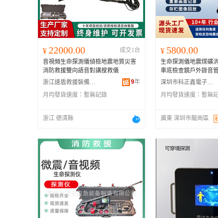
22000.00
5800.00
¥
成交1台
¥
音視頻生命探測儀偵檢地震地質災害
生命探測儀地震煤礦
消防救援雙向語音對講搜救儀
車底檢查鏡戶外錄音
9
年
浙江速盾救援裝備有限公司
深圳市科正鑫電子有限公司
月均發貨速度：
暫無記錄
月均發貨速度：
暫無
浙江 德清縣
廣東 深圳市龍崗區