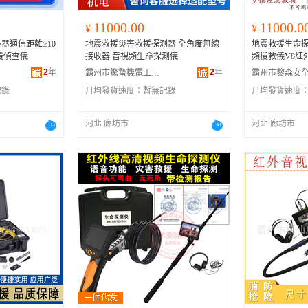
11000.00
11000.0
¥
¥
器通信距離≥10
地震救援災害救援探測器 全角度無線
地震救援生命探測
援偵查儀
接收器 音視頻生命探測儀
頻搜救儀V8紅
2
年
2
年
霸州市驚蟄機電工業設備廠
記錄
月均發貨速度：
暫無記錄
月均發貨速度
河北 廊坊市
河北 廊坊市