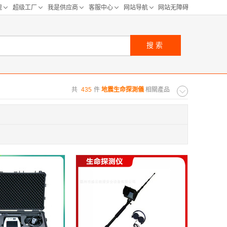
搜索
共
435
件
地震生命探測儀
相關產品
购距离:
区
华北区
重庆
河北