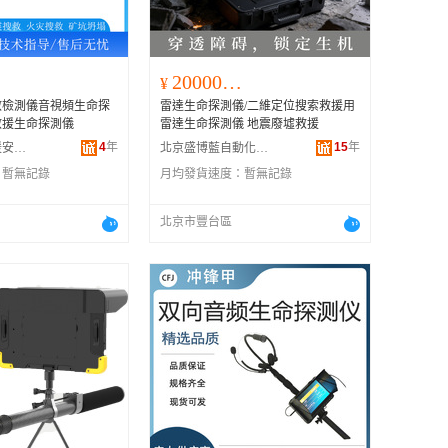
200000.00
¥
救檢測儀音視頻生命探
雷達生命探測儀/二維定位搜索救援用
救援生命探測儀
雷達生命探測儀 地震廢墟救援
4
年
15
年
霸州市歐馳救援安全設備有限公司
北京盛博藍自動化技術有限公司
：
暫無記錄
月均發貨速度：
暫無記錄
北京市豐台區