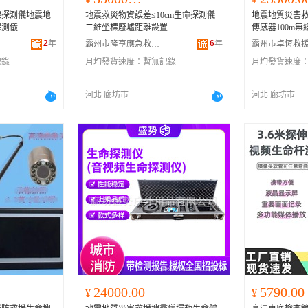
線探測儀地震地
地震救災物資誤差≤10cm生命探測儀
地震地質災害
探測儀
二維坐標廢墟距離設置
傳感器100m
2
年
6
年
霸州市隆亨應急救援裝備有限公司
記錄
月均發貨速度：
暫無記錄
月均發貨速度
河北 廊坊市
河北 廊坊市
24000.00
5790.00
¥
¥