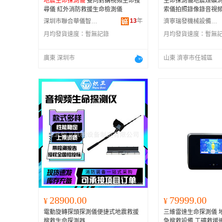
地震生命探測儀
雙向對講視頻生命搜
生命探測儀地震煤礦
尋儀 紅外消防救援生命檢測儀
索儀拍照錄像錄音視
13
年
深圳市聯合華儀智能設備有限公司
濟寧瑞發機械設備有限公司
月均發貨速度：
暫無記錄
月均發貨速度：
暫無
廣東 深圳市
山東 濟寧市任城區
28900.00
79999.00
¥
¥
電動旋轉探頭探測儀便捷式地震救援
三維雷達生命探測儀 
搜救生命探測器
急搜救設備 工礦救援