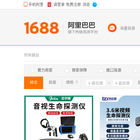
海量貨源
所有類目
實力商家
買家保障
進口貨源
綜合
銷量
價格
確定