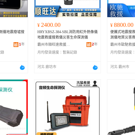
2400.00
8800.00
¥
¥
探測儀地震廢墟搜
HRYXBSZ-384-SBL消防用紅外熱像儀
便攜式地震搜
地震救援搜救儀災害生命探測儀
測儀地質災害
1
年
2
年
霸州市順旺達救援安全設備中心
記錄
月均發貨速度：
暫無記錄
月均發貨速度
河北 廊坊市
河北 霸州市