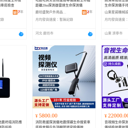
消防救援生命搜
地震地質災害救援搜尋儀運動生命體
高清車底檢查
頻車底檢查
距離20m探測器雷達生命探測儀
生命探測儀手
7
年
2
年
廊坊盛勢戶外用品有限公司
記錄
月均發貨速度：
暫無記錄
月均發貨速度
河北 廊坊市
山東 濟寧市
5800.00
22000.0
¥
¥
地震坍塌消防應
消防救援探測儀地震煤礦生命搜索車
音視頻生命探
邊防巡檢
底檢查鏡戶外頂棚管道安檢儀跨
儀偵檢地震地