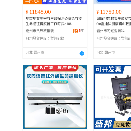
11845.00
11750.00
¥
¥
地震地質災害救生命探測儀應急救援
司耀地震救援生命搜尋
生命體征傳感器工作時長≥10h
0m雷達探測儀礦山救
5
年
霸州市汛辰救援裝備有限公司
霸州市司耀消防科技有限公司
月均發貨速度：
暫無記錄
月均發貨速度：
暫無
河北 霸州市
河北 霸州市