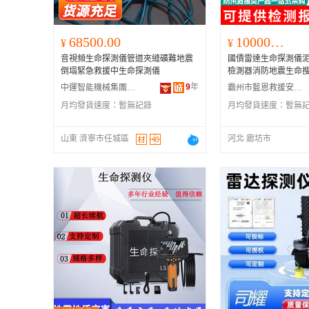
68500.00
100000.00
¥
¥
音視頻生命探測儀管道夾縫礦難地震
國債雷達生命探測儀
倒塌緊急救援中生命探測儀
檢測器消防地震生命
9
年
中運智能機械集團有限公司
霸州市藍恩救援安全設備有限公司
月均發貨速度：
暫無記錄
月均發貨速度：
暫無
山東 濟寧市任城區
河北 廊坊市