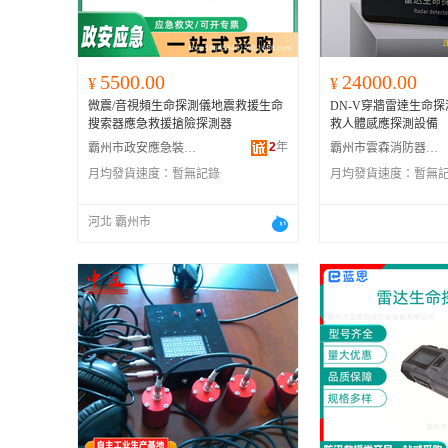
5500.00
24000.00
¥
¥
微震/音視頻生命探測儀地震救援生命
DN-V穿牆雷達生命
搜索器應急救援搶險探測器
救人體感應探測設備
2
年
霸州市政安應急裝備制造有限公司
霸州市雲森消防器材部
月均發貨速度：
暫無記錄
月均發貨速度：
暫無
河北 霸州市