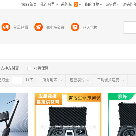
首單包郵
48小時發貨
7+天包換
支持支付寶
材質保障
起訂量
確定
以下
所有地區
經營模式
平均發貨速度
所有地区
采
江浙沪
华东区
华南区
华中
海外
北京
上海
天津
广东
浙江
江苏
山东