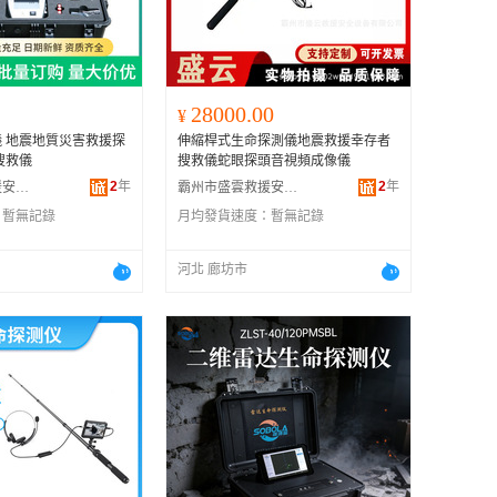
广西
黑龙江
新疆
28000.00
¥
云南
 地震地質災害救援探
伸縮桿式生命探測儀地震救援幸存者
台湾
搜救儀
搜救儀蛇眼探頭音視頻成像儀
2
年
2
年
霸州市慕峰救援安全設備有限公司
霸州市盛雲救援安全設備有限公司
：
暫無記錄
月均發貨速度：
暫無記錄
河北 廊坊市