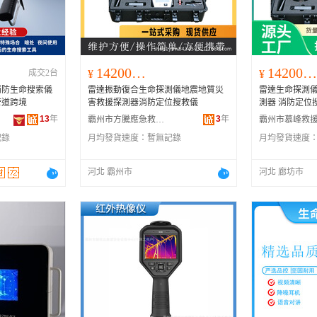
河南
福建
辽宁
安徽
山西
海南
内蒙古
吉林
湖北
湖南
江西
宁夏
142000.00
142000.00
成交2台
¥
¥
青海
陕西
甘肃
四川
消防生命搜索儀
雷達振動復合生命探測儀地震地質災
雷達生命探測儀
贵州
西藏
香港
澳门
管道跨境
害救援探測器消防定位搜救儀
測器 消防定位
13
年
3
年
霸州市方騰應急救援裝備有限公司
記錄
月均發貨速度：
暫無記錄
月均發貨速度
河北 霸州市
河北 廊坊市