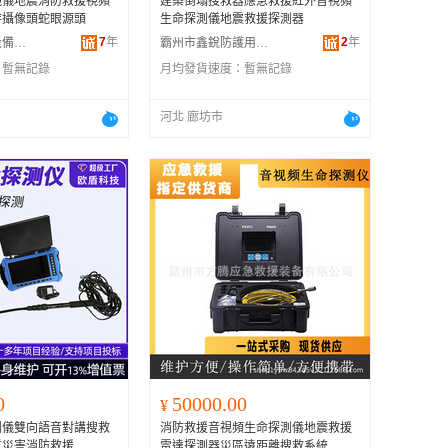
鏡儀地震消防救援視頻
建築倒塌搜救器應急救援紅外音視頻
持攝像頭蛇眼源頭
生命探測儀地震救援探測器
7
年
2
年
山東星諾機械設備有限公司
霸州市鑫銳防護用品部
：
暫無記錄
月均發貨速度：
暫無記錄
河北 廊坊市
0
50000.00
¥
測儀雙向語音對講搜救
消防救援音視頻生命探測儀地震救援
質災害消防救援
雷達探測器災區遠距離搜救系統