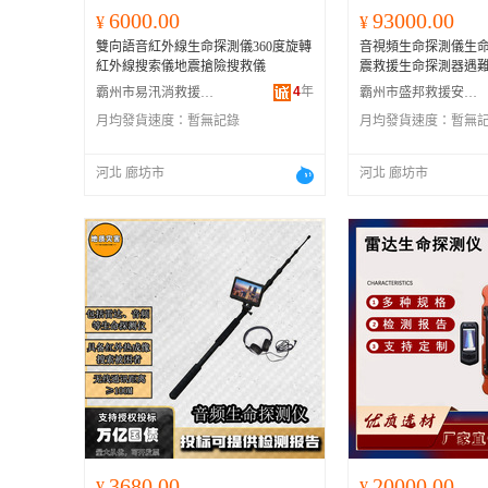
6000.00
93000.00
¥
¥
雙向語音紅外線生命探測儀360度旋轉
音視頻生命探測儀生
紅外線搜索儀地震搶險搜救儀
震救援生命探測器遇
4
年
霸州市易汛消救援設備廠
霸州市盛邦救援安全設備廠
月均發貨速度：
暫無記錄
月均發貨速度：
暫無
河北 廊坊市
河北 廊坊市
3680.00
20000.00
¥
¥