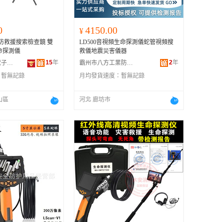
0
4150.00
¥
防救援搜索檢查鏡 雙
LD500音視頻生命探測儀蛇管視頻搜
命探測儀
救儀地震災害儀器
15
年
2
年
深圳市賽德愛電子有限公司
霸州市八方工業防護用品廠
：
暫無記錄
月均發貨速度：
暫無記錄
山區
河北 廊坊市