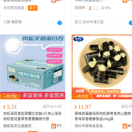
8
年
7
連雲港鼎品食品有限公司
1688小店進貨官方供應鏈
月均發貨速度：
當日
回頭率：
19.8%
江蘇 贛榆縣
浙江 杭州市濱江區
5.51
11.97
¥
成交58214斤
¥
成交3
肉松海苔卷批發獨立包裝1斤夾心海苔
探味島福建海苔肉松卷零食夾心脆即
肉松卷兒童零食寶寶輔食代發
食海苔卷健康食品100g袋
7
年
4
贛榆區宋庄鎮義梵食品店
漳州市探味島貿易有限公司