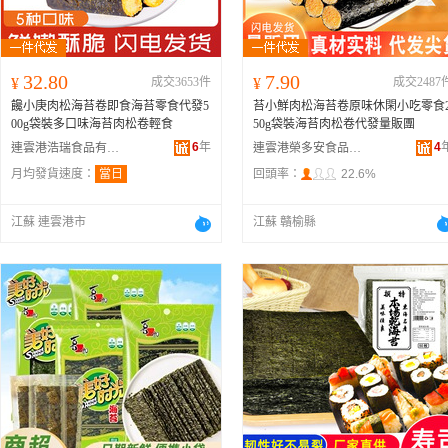
32.80
7.90
¥
成交3653件
¥
成交2487
饞小庚肉松海苔卷即食海苔零食代發5
苔小鮮肉松海苔卷原味休閑小吃零食
00g袋裝多口味海苔肉松卷輕食
50g袋裝海苔肉松卷代發量販團
6
年
4
連雲港浩瑞食品有限公司
連雲港榮多安食品有限公司
月均發貨速度：
當日
回頭率：
22.6%
江蘇 連雲港市
江蘇 贛榆縣