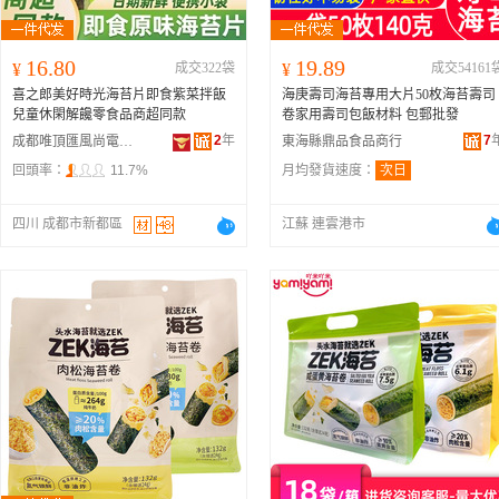
16.80
19.89
¥
成交322袋
¥
成交54161
喜之郎美好時光海苔片即食紫菜拌飯
海庚壽司海苔專用大片50枚海苔壽司
兒童休閑解饞零食品商超同款
卷家用壽司包飯材料 包郵批發
2
年
7
成都唯頂匯風尚電子商務有限公司
東海縣鼎品食品商行
回頭率：
11.7%
月均發貨速度：
次日
四川 成都市新都區
江蘇 連雲港市