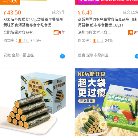
43.50
6.40
¥
成交9件
¥
成交122
ZEK海苔肉松卷132g/袋營養早餐咸蛋
商超熱賣ZEK兒童零食海產品多口味
黃味即食海苔卷零食小吃食品
海苔卷 超市零食批發132gTJ
8
年
8
合肥解饞屋食品有限公司
深圳市吖米吖米食品有限公司
回頭率：
34.5%
回頭率：
24%
安徽 合肥市蜀山區
廣東 深圳市龍崗區