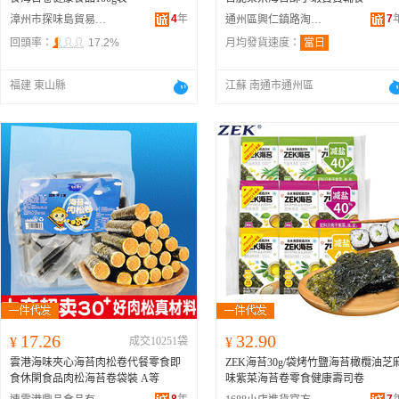
4
年
7
漳州市探味島貿易有限公司
通州區興仁鎮路淘食品批發商行
回頭率：
17.2%
月均發貨速度：
當日
福建 東山縣
江蘇 南通市通州區
17.26
32.90
¥
成交10251袋
¥
雲港海味夾心海苔肉松卷代餐零食即
ZEK海苔30g/袋烤竹鹽海苔橄欖油芝
食休閑食品肉松海苔卷袋裝 A等
味紫菜海苔卷零食健康壽司卷