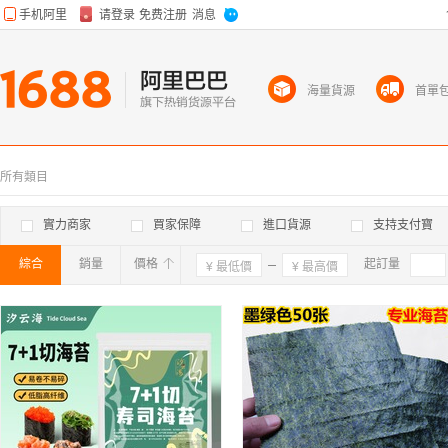
海量貨源
首單
所有類目
實力商家
買家保障
進口貨源
支持支付寶
綜合
銷量
價格
確定
起訂量