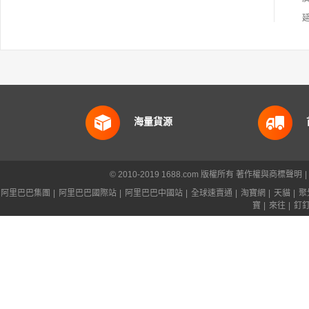
海量貨源
© 2010-2019 1688.com 版權所有
著作權與商標聲明
|
阿里巴巴集團
|
阿里巴巴國際站
|
阿里巴巴中國站
|
全球速賣通
|
淘寶網
|
天貓
|
聚
寶
|
來往
|
釘