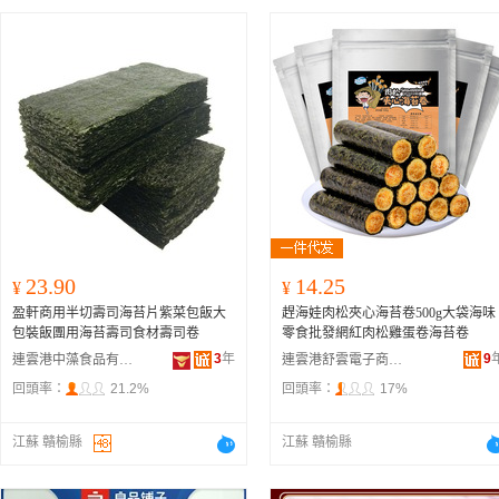
23.90
14.25
¥
¥
盈軒商用半切壽司海苔片紫菜包飯大
趕海娃肉松夾心海苔卷500g大袋海味
包裝飯團用海苔壽司食材壽司卷
零食批發網紅肉松雞蛋卷海苔卷
3
年
9
連雲港中藻食品有限公司
連雲港舒雲電子商務有限公司
回頭率：
21.2%
回頭率：
17%
江蘇 贛榆縣
江蘇 贛榆縣