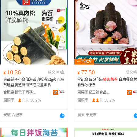
10.36
77.50
¥
成交203盒
¥
成交9
良品鋪子小食仙海苔肉松卷92g夾心海
堂記食品 5斤裝/
袋紫菜卷
自助餐食材
苔脆盒裝芝麻海苔卷兒童零食
新鮮冰凍食
3
年
4
合肥樂新電子商務有限公司
東莞堂記三鮮食品有限公司
回頭率：
30.9%
回頭率：
56.2%
安徽 合肥市
廣東 東莞市