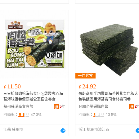
11.50
24.92
¥
¥
三只松鼠肉松海苔卷140g袋裝夾心海
盈軒商用半切壽司海苔片紫菜包飯大
苔海味蛋卷健康辦公室宿舍零食
包裝飯團用海苔壽司食材壽司卷
5
年
2
蘇州蘇溪商貿有限公司
1688企業采購自營商城
回頭率：
47.3%
回頭率：
13.5%
江蘇 蘇州市
浙江 杭州市濱江區