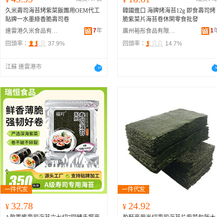
久米壽司海苔烤紫菜飯團用OEM代工
韓國進口 海牌烤海苔12g 即食壽司烤
貼牌一水墨綠香脆壽司卷
脆紫菜片海苔卷休閑零食批發
7
年
1
連雲港久米食品有限公司
廣州裕彤食品有限公司
回頭率：
37.9%
回頭率：
14.7%
江蘇 連雲港市
32.78
24.92
¥
¥