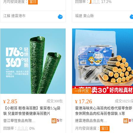
月均發貨速度：
當日
回頭率：
17.2%
江蘇 連雲港市
福建 東山縣
2.85
17.26
¥
成交308包
¥
成交10251
【小輕苔 輕卷海苔脆】紫菜卷5.5g袋
雲港海味夾心海苔肉松卷代餐零食即
裝 兒童即食營養健康海苔脆片
食休閑食品肉松海苔卷袋裝 A等
5
年
8
晉江華恆食品有限公司
連雲港鼎品食品有限公司
回頭率：
0%
月均發貨速度：
當日