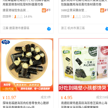
A款軍艦壽司海苔六七切7回轉手握商
盈軒商用半切壽司海苔片紫菜包飯大
用紫菜條食材批發材料做壽司卷
包裝飯團用海苔壽司食材壽司卷
2
年
2
連雲港瑞恆食品貿易有限公司
1688企業采購自營商城
回頭率：
14.6%
回頭率：
13.5%
江蘇 連雲港市連雲區
浙江 杭州市濱江區
11.97
4.95
¥
成交3件
¥
成交358
探味島福建海苔肉松卷零食夾心脆即
南通如東特產昌鈺海苔卷芝麻夾心海
食海苔卷健康食品100g袋
苔脆果米海苔酥小蝦寶寶輔食