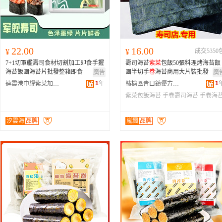
22.00
16.00
¥
¥
成交5350
7+1切軍艦壽司食材切割加工即食手握
壽司海苔
紫菜
包飯50張料理烤海苔飯
海苔飯團海苔片批發整箱即食
團半切手
卷
海苔商用大片裝批發
廣告
廣
1
年
1
連雲港申耀紫菜加工有限公司
贛榆區青口鎮優方食品經營部
紫菜包飯海苔
手卷壽司海苔
手卷海
汐雲海
品牌
嵐飄
品牌