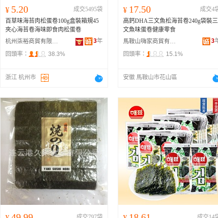
5.20
17.50
¥
成交5495袋
¥
成交4
百草味海苔肉松蛋卷100g盒裝箱規45
高鈣DHA三文魚松海苔卷240g袋裝三
夾心海苔卷海味即食肉松蛋卷
文魚味蛋卷健康零食
3
年
3
杭州柒裕商貿有限公司
馬鞍山嗨家商貿有限公司
回頭率：
38.3%
回頭率：
15.1%
浙江 杭州市
安徽 馬鞍山市花山區
49.99
18.61
¥
成交797袋
¥
成交14