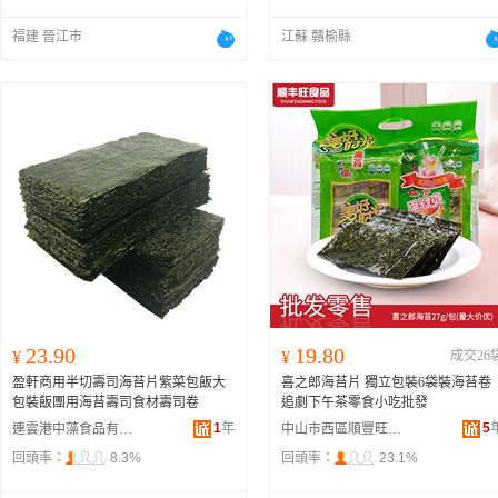
福建 晉江市
江蘇 贛榆縣
23.90
19.80
¥
¥
成交26
盈軒商用半切壽司海苔片紫菜包飯大
喜之郎海苔片 獨立包裝6袋裝海苔卷
包裝飯團用海苔壽司食材壽司卷
追劇下午茶零食小吃批發
1
年
5
連雲港中藻食品有限公司
中山市西區順豐旺食品貿易商行
回頭率：
8.3%
回頭率：
23.1%