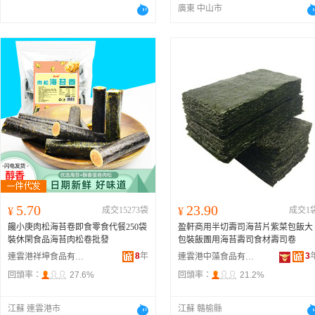
廣東 中山市
5.70
23.90
¥
成交15273袋
¥
成交1
饞小庚肉松海苔卷即食零食代餐250袋
盈軒商用半切壽司海苔片紫菜包飯大
裝休閑食品海苔肉松卷批發
包裝飯團用海苔壽司食材壽司卷
8
年
3
連雲港祥坤食品有限公司
連雲港中藻食品有限公司
回頭率：
27.6%
回頭率：
21.2%
江蘇 連雲港市
江蘇 贛榆縣