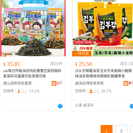
35.81
25.50
¥
成交9件
¥
成交13
zek每日拌飯海苔肉松寶寶芝麻拌飯料
ZEK天婦羅海苔玉米芥末麻辣小龍蝦
紫菜碎兒童壽司批發壽司卷
味海苔卷辣味休閑網紅解饞零食
1
年
8
唐山高新技術產業開發區甜源食品商行
威海俞博貿易有限公司
回頭率：
13.2%
回頭率：
20.7%
山東 威海市
1
2