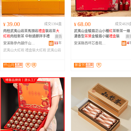
39.00
68.00
¥
成交1394盒
¥
成交4829
肉桂武夷山岩茶馬頭岩
禮盒
裝岩茶
大
武夷山金駿眉正山小種
紅
茶新茶一級
紅
袍
肉桂新茶 中秋過節拌手禮
濃香型
茶葉
金駿眉小罐
禮盒
裝
廣告
廣
11
年
4
安溪縣參內鎮仟山月茶行
安溪縣西坪芯香苑茶行
武夷山大紅袍
禮盒裝大紅袍
武夷山岩
茶
仟山月
品牌
景雲芳
品牌