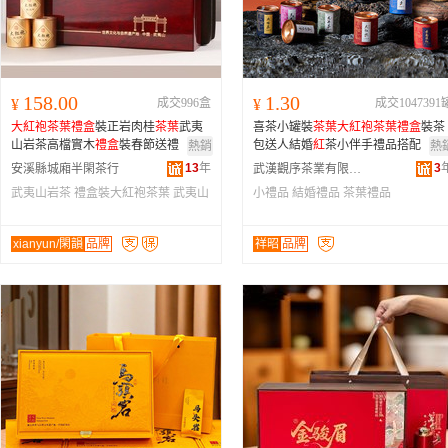
158.00
1.30
¥
成交996盒
¥
成交1047391
大
紅
袍
茶葉
禮盒
裝正岩肉桂
茶葉
武夷
喜茶小罐裝
茶葉
大
紅
袍
茶葉
禮盒
裝茶
山岩茶高檔實木
禮盒
裝春節送禮
包送人結婚
紅
茶小伴手禮品搭配
熱銷
熱
13
年
3
安溪縣城廂半閑茶行
武漢觀序茶業有限公司
武夷山岩茶
禮盒裝大紅袍茶葉
武夷山
小禮品
結婚禮品
茶葉禮品
大紅袍茶葉
xianyun/閑韻
品牌
祥昭
品牌