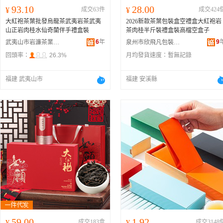
93.10
28.00
¥
成交63件
¥
成交424
大紅袍茶葉批發烏龍茶武夷岩茶武夷
2026新款茶葉包裝盒空禮盒大紅袍岩
山正岩肉桂水仙奇蘭伴手禮盒裝
茶肉桂半斤裝禮盒裝高檔空盒子
6
年
9
武夷山市岩濂茶業有限公司
泉州市欣飛凡包裝制品有限公司
回頭率：
26.3%
月均發貨速度：
暫無記錄
福建 武夷山市
福建 安溪縣
59.00
1.92
¥
成交183盒
¥
成交3148