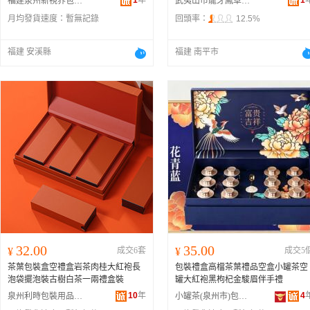
1
年
1
福建泉州新視界包裝有限公司
武夷山市龍牙鳳草岩茶廠
月均發貨速度：
暫無記錄
回頭率：
12.5%
福建 安溪縣
福建 南平市
32.00
35.00
¥
成交6套
¥
成交5
茶葉包裝盒空禮盒岩茶肉桂大紅袍長
包裝禮盒高檔茶葉禮品空盒小罐茶空
泡袋擺泡裝古樹白茶一兩禮盒裝
罐大紅袍黑枸杞金駿眉伴手禮
10
年
4
泉州利時包裝用品有限公司
小罐茶(泉州市)包裝有限公司