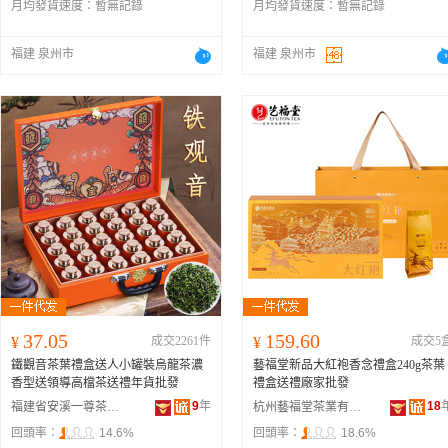
月均發貨速度：
暫無記錄
月均發貨速度：
暫無記錄
福建 泉州市
福建 泉州市
37.05
159.60
¥
成交2261件
¥
成交5
鐵觀音茶葉禮盒送人小罐裝烏龍茶濃
藝福堂新品大紅袍香念禮盒240g茶葉
香型送領導高檔茶送禮年貨批發
禮盒送禮廠家批發
9
年
18
福建省安溪一尊茶葉有限公司
杭州藝福堂茶業有限公司
回頭率：
14.6%
回頭率：
18.6%