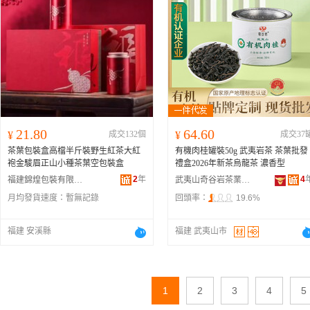
21.80
64.60
¥
成交132個
¥
成交37
茶葉包裝盒高檔半斤裝野生紅茶大紅
有機肉桂罐裝50g 武夷岩茶 茶葉批發
袍金駿眉正山小種茶葉空包裝盒
禮盒2026年新茶烏龍茶 濃香型
2
年
4
福建錦煌包裝有限公司
武夷山奇谷岩茶業有限公司
月均發貨速度：
暫無記錄
回頭率：
19.6%
福建 安溪縣
福建 武夷山市
1
2
3
4
5