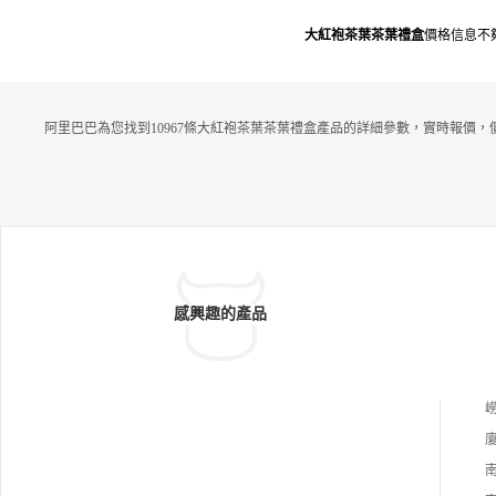
大紅袍茶葉茶葉禮盒
價格信息不
阿里巴巴為您找到10967條大紅袍茶葉茶葉禮盒產品的詳細參數，實時報價，
感興趣的產品