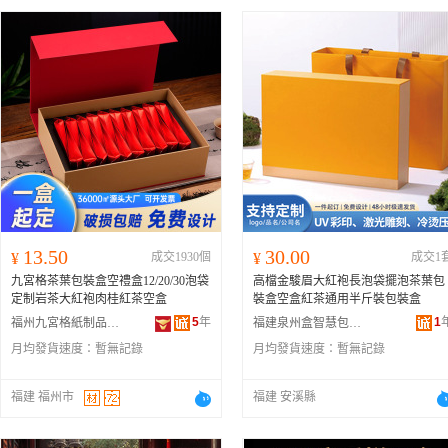
13.50
30.00
¥
成交1930個
¥
成交1
九宮格茶葉包裝盒空禮盒12/20/30泡袋
高檔金駿眉大紅袍長泡袋擺泡茶葉包
定制岩茶大紅袍肉桂紅茶空盒
裝盒空盒紅茶通用半斤裝包裝盒
5
年
1
福州九宮格紙制品有限公司
福建泉州盒智慧包裝有限公司
月均發貨速度：
暫無記錄
月均發貨速度：
暫無記錄
福建 福州市
福建 安溪縣