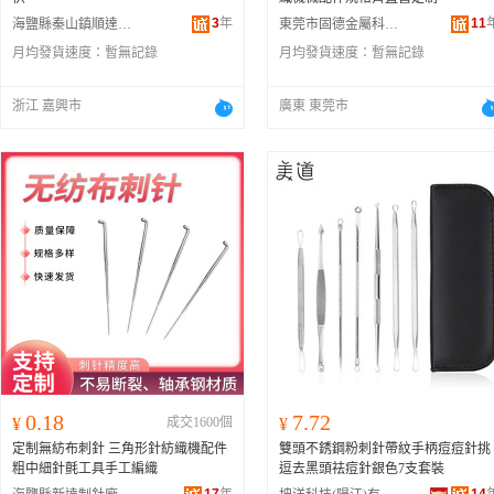
3
年
11
海鹽縣秦山鎮順達制針廠
東莞市固德金屬科技有限公司
月均發貨速度：
暫無記錄
月均發貨速度：
暫無記錄
浙江 嘉興市
廣東 東莞市
0.18
7.72
¥
成交1600個
¥
定制無紡布刺針 三角形針紡織機配件
雙頭不銹鋼粉刺針帶紋手柄痘痘針挑
粗中細針氈工具手工編織
逗去黑頭祛痘針銀色7支套裝