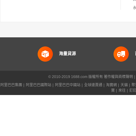
海量貨源
© 2010-2019 1688.com 版權所有
著作權與商標聲明
|
阿里巴巴集團
|
阿里巴巴國際站
|
阿里巴巴中國站
|
全球速賣通
|
淘寶網
|
天貓
|
聚
寶
|
來往
|
釘