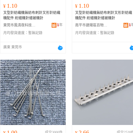
1.10
1.10
¥
¥
叉型針紡織機無紡布刺針叉形針紡織
叉型針紡織機無紡布刺針叉形針紡織
機配件 絎縫機針縫被機針
機配件 絎縫機針縫被機針
1
年
1
東莞市風清夜科技有限公司
南平市建陽區百物優百貨商行
月均發貨速度：
暫無記錄
月均發貨速度：
暫無記錄
廣東 東莞市
1.00
2.66
¥
成交3000件
¥
成交2520