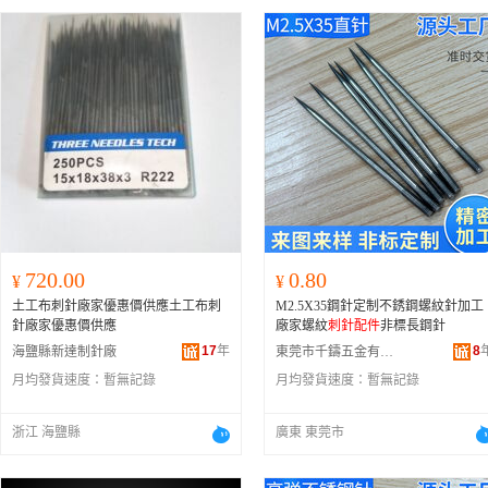
720.00
0.80
¥
¥
土工布刺針廠家優惠價供應土工布刺
M2.5X35鋼針定制不銹鋼螺紋針加工
針廠家優惠價供應
廠家螺紋
刺針配件
非標長鋼針
17
年
8
海鹽縣新達制針廠
東莞市千鑄五金有限公司
月均發貨速度：
暫無記錄
月均發貨速度：
暫無記錄
浙江 海鹽縣
廣東 東莞市