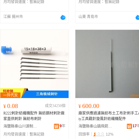
月均發貨速度：
暫無記錄
月均發貨速度：
暫無記錄
江蘇 揚州市
山東 青島市
0.08
600.00
¥
成交34250個
¥
R222刺針紡織機配件 無紡鋼材刺針廠
廠家供應過濾無紡布土工布針刺手工
家直供刺針 無紡布刺針
iy工具戳針旋風針紡織機配件
9
年
17
海鹽縣秦山川源制針廠
海鹽縣秦山鎮飛箭制針廠
月均發貨速度：
暫無記錄
回頭率：
12%