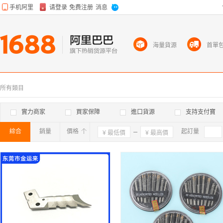
海量貨源
首單
所有類目
實力商家
買家保障
進口貨源
支持支付寶
綜合
銷量
價格
確定
起訂量