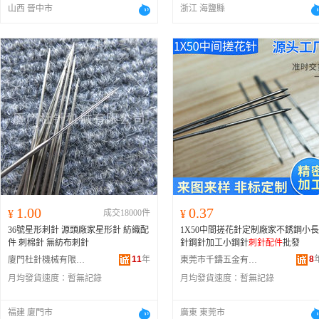
山西 晉中市
浙江 海鹽縣
1.00
0.37
¥
成交18000件
¥
36號星形刺針 源頭廠家星形針 紡織配
1X50中間搓花針定制廠家不銹鋼小長
件 刺棉針 無紡布刺針
針鋼針加工小鋼針
刺針配件
批發
11
年
8
廈門杜針機械有限公司
東莞市千鑄五金有限公司
月均發貨速度：
暫無記錄
月均發貨速度：
暫無記錄
福建 廈門市
廣東 東莞市