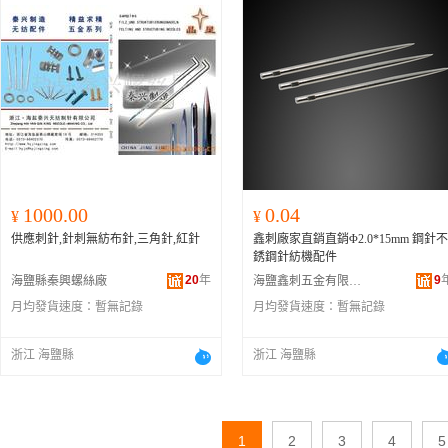
1000.00
0.04
¥
¥
供應刺針,針刺無紡布針,三角針,紅針
鑫刺廠家直銷直銷Φ2.0*15mm 鋼針不
銹鋼針紡機配件
20
年
9
海鹽縣秦興螺絲廠
海鹽鑫刺五金有限公司
月均發貨速度：
暫無記錄
月均發貨速度：
暫無記錄
浙江 海鹽縣
浙江 海鹽縣
1
2
3
4
5