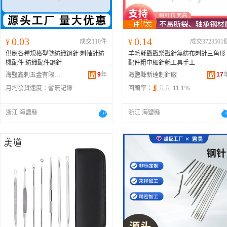
0.03
0.14
¥
成交110件
¥
成交3723501
供應各種規格型號紡織鋼針 刺軸針紡
羊毛氈戳戳樂戳針無紡布刺針三角形
機配件 紡織配件鋼針
配件粗中細針氈工具手工
9
年
17
海鹽鑫刺五金有限公司
海鹽縣新達制針廠
月均發貨速度：
暫無記錄
回頭率：
11.1%
浙江 海鹽縣
浙江 海鹽縣