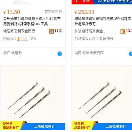
13.50
253.00
¥
成交1622根
¥
亞馬遜羊毛氈戳戳樂不銹六針組 刺布
紡織機械鋼針鎢鋼針機械配件鋼針探
用氈刺針 6針筆手柄DIY工具
針毛線針織可
11
年
13
仙居縣宏利五金商行
株洲斯特硬質合金有限責任公司
回頭率：
18%
月均發貨速度：
暫無記錄
浙江 仙居縣
湖南 株洲市天元區