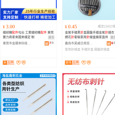
3.00
0.45
¥
¥
成交224525
縫紉機
配件
勾尖 工業縫紉機
配件
東莞
金尾手縫黑
針
盒圓盤手縫金尾
針
縫衣
實力商家來圖來樣定 制
綉花
針
套裝家用
針
線盒廠家直供
廣告
廣
7
年
6
東莞市金運來科技有限公司
義烏市昊威日用百貨有限公司
家用針線盒
手縫針盒
圓盤針線盒
無
品牌
銀珠
品牌