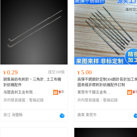
0.29
5.00
¥
成交100個
¥
銷售無紡布刺針，三角針 , 土工布機
高彈不銹鋼針定制304鋼針長針加工
針紡機配件
圖來樣非標刺針紡織配件訂制
9
年
8
海鹽鑫刺五金有限公司
東莞市千鑄五金有限公司
月均發貨速度：
暫無記錄
月均發貨速度：
暫無記錄
浙江 海鹽縣
廣東 東莞市