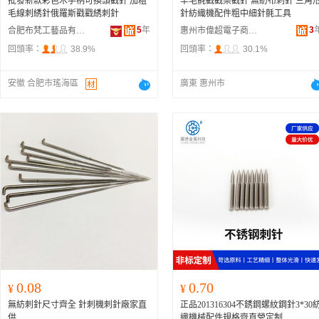
批發新款彩色木手柄可換頭戳針 加粗
羊毛氈戳戳樂戳針 無紡布刺針 三角
毛線刺綉針俄羅斯戳戳綉刺針
針紡織機配件粗中細針氈工具
5
年
3
合肥布梵工藝品有限公司
惠州市偉超電子商務有限公司
回頭率：
38.9%
回頭率：
30.1%
安徽 合肥市瑤海區
廣東 惠州市
0.08
0.70
¥
¥
無紡刺針尺寸齊全 針刺機刺針廠家直
正品201316304不銹鋼螺紋鋼針3*30
供
織機械配件規格齊直營定制