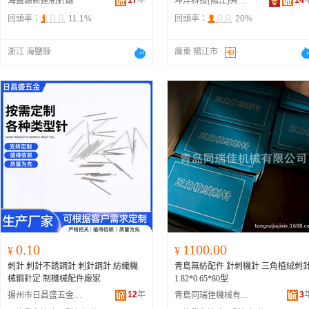
17
年
14
海鹽縣新達制針廠
坤洋科技(陽江)有限公司
回頭率：
11.1%
回頭率：
20%
浙江 海鹽縣
廣東 陽江市
0.10
1100.00
¥
¥
刺針 刺針不銹鋼針 刺針鋼針 紡織機
青島無紡配件 針刺機針 三角植絨刺
械鋼針定 制機械配件廠家
1.82*0.65*80型
12
年
3
揚州市日昌盛五金加工廠
青島同瑞佳機械有限公司