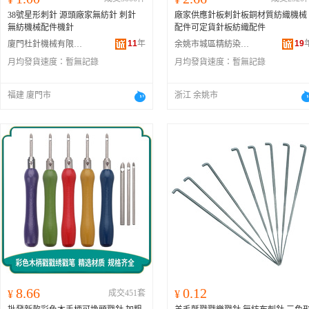
38號星形刺針 源頭廠家無紡針 刺針
廠家供應針板刺針板銅材質紡織機械
無紡機械配件機針
配件可定貨針板紡織配件
11
年
19
廈門杜針機械有限公司
余姚市城區精紡染整配件廠
月均發貨速度：
暫無記錄
月均發貨速度：
暫無記錄
福建 廈門市
浙江 余姚市
8.66
0.12
¥
成交451套
¥