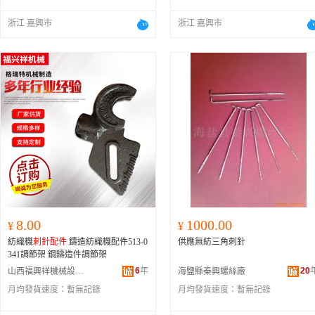
浙江 嘉興市
浙江 嘉興市
8.00
1000.00
¥
¥
紡織機
刺針配件
鑄造紡織機配件513-0
供應無紡三角刺針
341調節架 鋼鑄造件調節架
6
年
20
山西福興祥機械設備有限公司
海鹽縣秦興螺絲廠
月均發貨速度：
暫無記錄
月均發貨速度：
暫無記錄