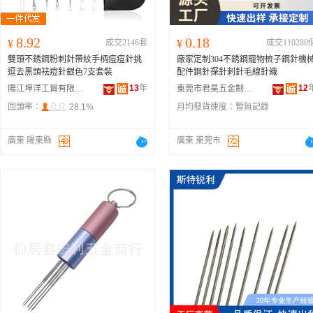
8.92
0.18
¥
成交2146套
¥
成交110280
雙頭不銹鋼粉刺針帶紋手柄痘痘針挑
廠家定制304不銹鋼寵物梳子鋼針機
逗去黑頭祛痘針銀色7支套裝
配件鋼針探針刺針毛線針織
13
年
12
陽江坤洋工貿有限公司
東莞市君昊五金制品有限公司
回頭率：
28.1%
月均發貨速度：
暫無記錄
廣東 陽東縣
廣東 東莞市