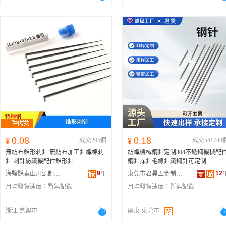
0.08
0.18
¥
成交205個
¥
成交541748
無紡布錐形刺針 無紡布加工針織棉刺
紡織機械鋼針定制304不銹鋼機械配
針 刺針紡織機配件錐形針
鋼針探針毛線針織鋼針可定制
9
年
12
海鹽縣秦山川源制針廠
東莞市君昊五金制品有限公司
月均發貨速度：
暫無記錄
月均發貨速度：
暫無記錄
浙江 嘉興市
廣東 東莞市