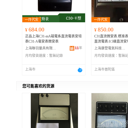
684.00
850.00
¥
¥
正品上海C31-mA磁電系直流電表安培
C31直流微安表.標准表
表C31-A毫安表微安表
直流電表.0.5級直流安
11
年
上海聯羽量具有限公司
上海康登電氣科技有限公司
月均發貨速度：
暫無記錄
月均發貨速度：
暫無
上海市
上海市普陀區
您可能喜欢的货源