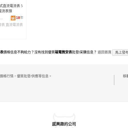
針式直流電流表 5
M電流表頭
18
年
山市丁運林儀表電子廠
流表
直流電流表
表
價格信息不夠給力？沒有找到優質
磁電微安表
批發/采購信息？
返回首頁
馬上發
價格行情，優質批發/供應等信息。
移
感興趣的公司