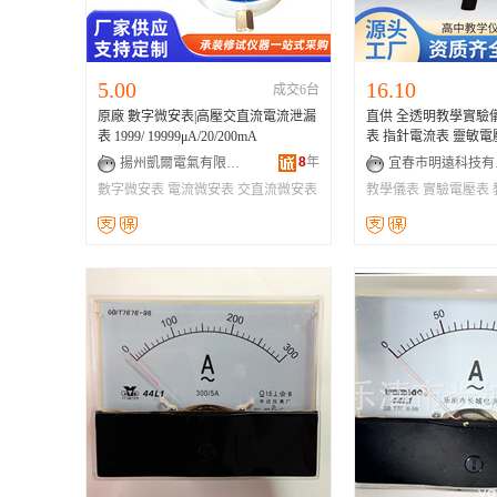
5.00
16.10
成交6台
原廠 數字微安表|高壓交直流電流泄漏
直供 全透明教學實驗儀
表 1999/ 19999μA/20/200mA
表 指針電流表 
8
年
揚州凱爾電氣有限公司
宜
數字微安表
電流微安表
交直流微安表
教學儀表
實驗電壓表