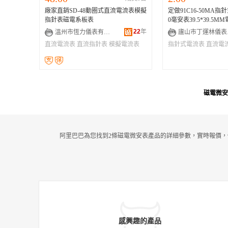
廠家直銷SD-48動圈式直流電流表模擬
定做91C16-50MA指
指針表磁電系板表
0毫安表39.5*39.5M
22
年
溫州市恆力儀表有限公司
廬
直流電流表
直流指針表
模擬電流表
指針式電流表
直流電
頭
磁電微安
阿里巴巴為您找到2條磁電微安表產品的詳細參數，實時報價，
感興趣的產品