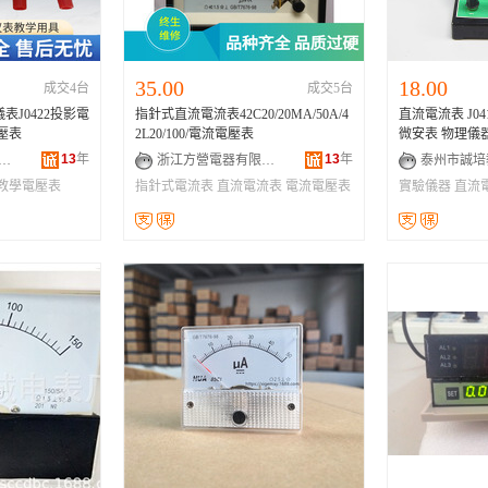
35.00
18.00
成交4台
成交5台
表J0422投影電
指針式直流電流表42C20/20MA/50A/4
直流電流表 J041
靈敏電壓表
2L20/100/電流電壓表
微安表 物理儀
13
年
13
年
春市明遠科技有限公司
浙江方營電器有限公司
教學電壓表
指針式電流表
直流電流表
電流電壓表
實驗儀器
直流