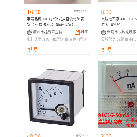
16.50
8.50
成交10台
宇泰品牌 44L1 指針式交直流電流表
長城電表廠 44L1 150/5A 交流
安培表 機械表頭（廣州現貨）
流表 100*80
16
年
廣州市越秀區金侍機電商行
樂清市長城電表廠
指針式電流表
44l1電流表
交直流電流
長城電表
5a電表
44l
表
48.00
2.00
成交5台