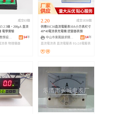
2.20
成交63個
成交1836個
5 2.5級，200μA 直流
供應91C16直流電壓表10A小方表尺寸
器 電學實驗
40*40電流表充電機 逆變器表頭
14
年
14
年
泰州市誠培教學設備有限公司
中山市東鳳鎮求精電子經銷部
電流表
物理儀器
直流電流表
直流電壓表
91c16電壓表