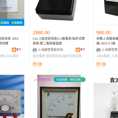
2880.00
980.00
流安培表 100A
C41-A直流安培表/0.2級電表/指針式標
供應上海電表廠 
現貨供應
准表/第二電表廠直銷
檔 100A 0.5級
9
年
9
年
喆墨電氣設備有限公司
上海康登電氣科技有限公司
流表
100a電流
直流電表
直流安培表
指針式安培表
100a電表
上海