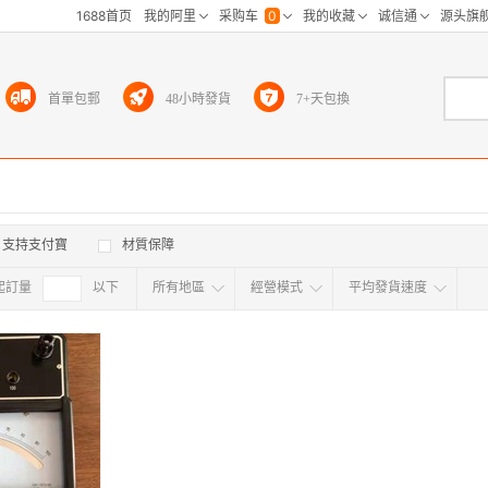
首單包郵
48小時發貨
7+天包換
支持支付寶
材質保障
起訂量
確定
以下
所有地區
經營模式
平均發貨速度
所有地区
采
江浙沪
华东区
华南区
华中
海外
北京
上海
天津
广东
浙江
江苏
山东