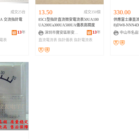
13.50
330.00
成交25台
成交350個
指針電
85C1型指針直流微安電流表50UA100
供應富士康直流
UA200Ua300UA500UA儀表高精度
8)DW8-NNN4D
13
年
13
年
深圳市寶安區新安西格瑪電子商行
1電表
直流電流表
指針儀表
指針電流表