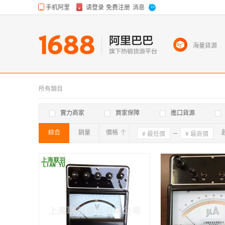
海量貨源
所有類目
實力商家
買家保障
進口貨源
綜合
銷量
價格
確定