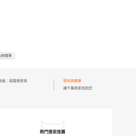
布詢價單
動版：
磁電微安表
發布詢價單
讓千萬商家找到您
熱門搜索推薦