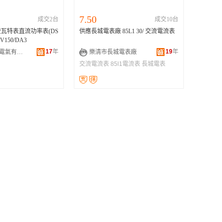
7.50
成交2台
成交10台
瓦特表直流功率表(DS
供應長城電表廠 85L1 30/ 交流電流表
V150/DA3
17
年
19
年
中山市名品電氣有限公司
樂清市長城電表廠
交流電流表
85l1電流表
長城電表