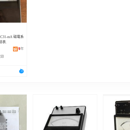
河南
福建
辽宁
安徽
山西
海南
内蒙古
吉林
湖北
湖南
江西
宁夏
青海
陕西
甘肃
四川
C31-mA 磁電系
贵州
西藏
香港
澳门
培表.
9
年
記錄