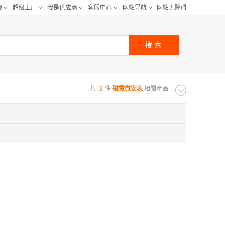
搜索
共
2
件
磁電微安表
相關產品
购距离:
区
华北区
重庆
河北