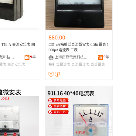
880.00
T19-A 交流安培表 四
C31-uA指針式直流微安表 0.5級電表 1
000μA電流表 二表
9
年
9
年
上海康登電氣科技有限公司
上海康登電氣科技有限公司
電表
交流安培表
指針式電流表
直流電流表
直流電表