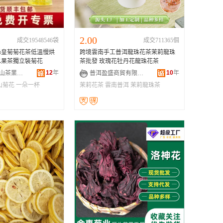
2.00
成交19548546袋
成交711365個
絲皇菊菊花茶低溫慢烘
跨境雲南手工普洱龍珠花茶茉莉龍珠
水果茶獨立裝菊花
茶批發 玫瑰花牡丹花龍珠花茶
12
年
10
年
黃山市山里山茶業有限公司
普洱盈盛商貿有限公司
山菊花
一朵一杯
茉莉花茶
雲南普洱
茉莉龍珠茶