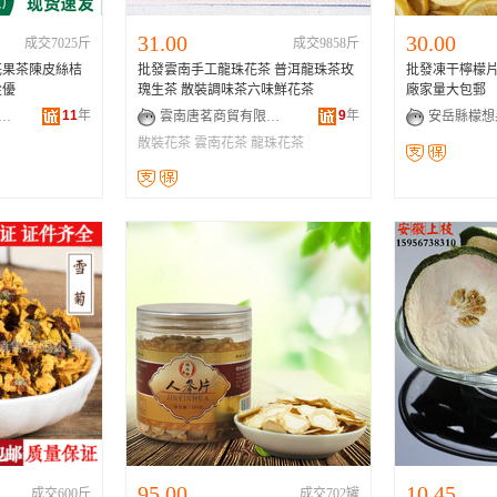
31.00
30.00
成交7025斤
成交9858斤
花果茶陳皮絲桔
批發雲南手工龍珠花茶 普洱龍珠茶玫
批發凍干檸檬片
從優
瑰生茶 散裝調味茶六味鮮花茶
廠家量大包郵
11
年
9
年
鄉市金惠菊業有限公司
雲南唐茗商貿有限公司
散裝花茶
雲南花茶
龍珠花茶
95.00
10.45
成交600斤
成交702罐