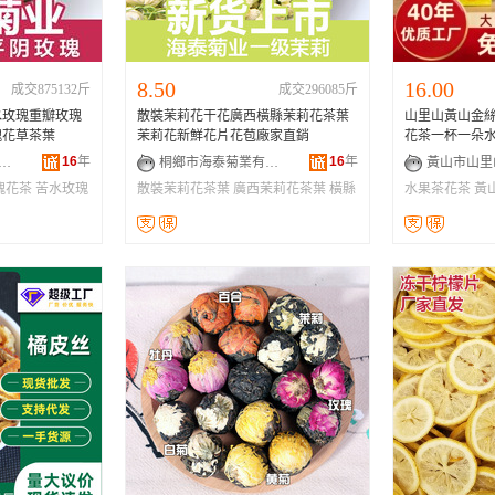
8.50
16.00
成交875132斤
成交296085斤
水玫瑰重瓣玫瑰
散裝茉莉花干花廣西橫縣茉莉花茶葉
山里山黃山金
瑰花草茶葉
茉莉花新鮮花片花苞廠家直銷
花茶一杯一朵
16
年
16
年
鄉市海泰菊業有限公司
桐鄉市海泰菊業有限公司
瑰花茶
苦水玫瑰
散裝茉莉花茶葉
廣西茉莉花茶葉
橫縣
水果茶花茶
黃
茉莉花茶葉