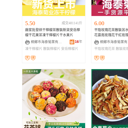
5.50
6.00
成交481141斤
廠家批發烘干檸檬茶散裝新貨安岳檸
平陰玫瑰花茶散裝苦
檬干花果茶凍干檸檬片干水果片
花雲南玫瑰花干紅玫
16
年
桐鄉市海泰菊業有限公司
桐
凍干檸檬片
散裝檸檬片
安岳檸檬片
平陰玫瑰花茶
散裝玫
花茶