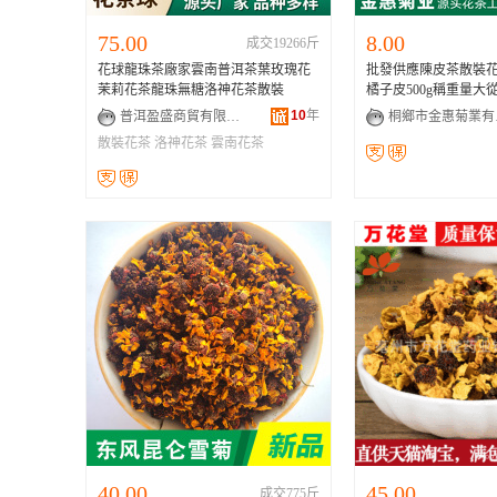
75.00
8.00
成交19266斤
花球龍珠茶廠家雲南普洱茶葉玫瑰花
批發供應陳皮茶散裝
茉莉花茶龍珠無糖洛神花茶散裝
橘子皮500g稱重量大
10
年
普洱盈盛商貿有限公司
桐
散裝花茶
洛神花茶
雲南花茶
40.00
45.00
成交775斤