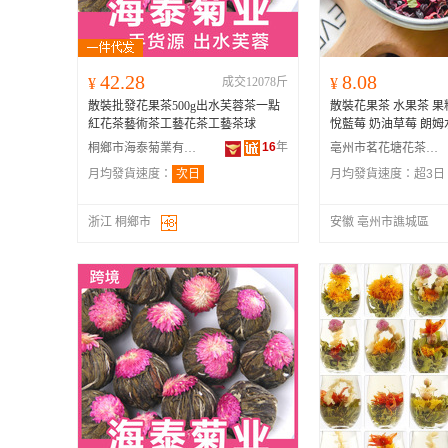
42.28
8.08
¥
成交12078斤
¥
散裝批發花果茶500g出水芙蓉茶一點
散裝花果茶 水果茶 果
紅花茶藝術茶工藝花茶工藝茶球
悅藍莓 奶油草莓 朗姆
16
年
桐鄉市海泰菊業有限公司
亳州市茗花塘花茶有限責任公司
月均發貨速度：
次日
月均發貨速度：
超3日
浙江 桐鄉市
安徽 亳州市譙城區