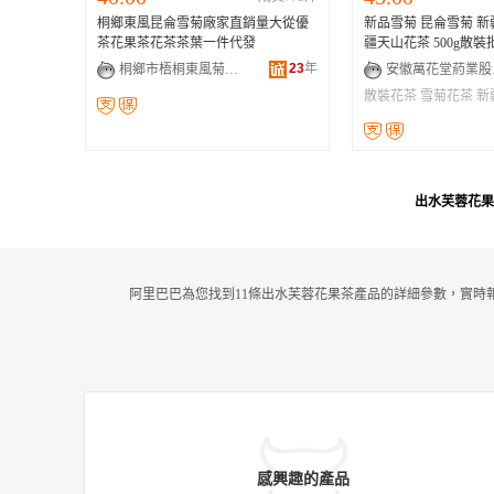
桐鄉東風昆侖雪菊廠家直銷量大從優
新品雪菊 昆侖雪菊 新
茶花果茶花茶茶葉一件代發
疆天山花茶 500g散裝
23
年
桐鄉市梧桐東風菊花加工廠
安徽
散裝花茶
雪菊花茶
新
出水芙蓉花果
阿里巴巴為您找到11條出水芙蓉花果茶產品的詳細參數，實時
感興趣的產品