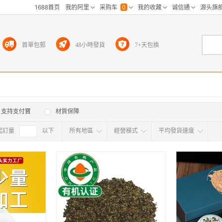
首單包郵
48小時發貨
7+天包換
支持支付寶
材質保障
起訂量
確定
以下
所有地區
經營模式
平均發貨速度
所有地区
采
江浙沪
华东区
华南区
华中
海外
北京
上海
天津
广东
浙江
江苏
山东