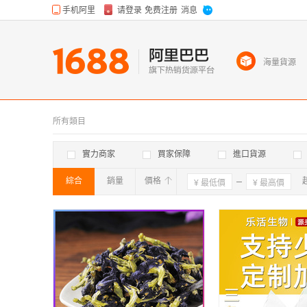
海量貨源
所有類目
實力商家
買家保障
進口貨源
綜合
銷量
價格
確定