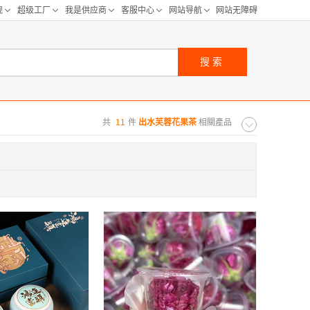
搜索
共
11
件
出水芙蓉花果茶
相關產品
购距离:
区
华北区
重庆
河北