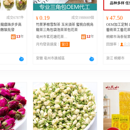
0.19
47.50
成交6787件
¥
成交1988669個
¥
雙龍戲珠步步高
竹蔗茅根雪梨茶 玉米須茶 蜜桃白桃烏
OEM加工定制
源散裝批發
龍茶三角包袋泡茶茶包花茶
藝術茶工藝花茶
13
年
12
年
亳州市茗花塘花茶有限責任公司
月均發貨速度：
當日
回頭率：
安徽 亳州市譙城區
浙江 桐鄉市