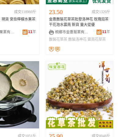
23.50
成交118960斤
成交1320斤
 現貨 安岳檸檬水果茶
金惠散裝花草茶批發洛神花 玫瑰茄茶
干花泡水雲南 新貨 量大從優
11
年
11
年
安岳縣檬想果業有限公司
桐鄉市金惠菊業有限公司
散裝花草茶
散裝洛神花
雲南花草茶
25.90
成交1051斤
成交8048斤