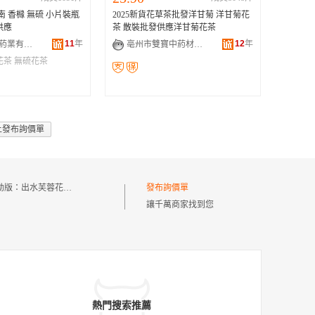
片裝瓶
2025新貨花草茶批發洋甘菊 洋甘菊花
供應
茶 散裝批發供應洋甘菊花茶
11
年
12
年
安徽省上枝葯業有限公司
亳州市雙寶中葯材銷售有限公司
花茶
無硫花茶
上發布詢價單
動版：
出水芙蓉花果茶
發布詢價單
讓千萬商家找到您
熱門搜索推薦