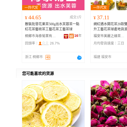
44.65
37.11
¥
成交1斤
¥
散裝批發花果茶500g出水芙蓉茶一點
網紅遇水開花茶20款
紅花茶藝術茶工藝花茶工藝茶球
升工藝花茶球產地貨
16
年
桐鄉市海泰菊業有限公司
福安市美麗之緣茶業有限公司
回頭率：
26.7%
月均發貨速度：
三日
浙江 桐鄉市
福建 福安市
您可能喜欢的货源