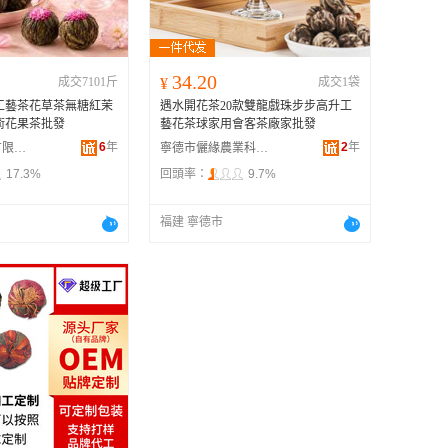
34.20
成交7101斤
¥
成交1袋
工藝茶花草茶無糖紅茉
遇水開花茶20款雙龍戲珠步步高升工
術花果茶批發
藝花茶球家用會客茶廠家批發
6
年
2
年
金華三盈茶業有限公司
寧德市儷緣農業科技有限公司
17.3%
回頭率：
9.7%
福建 寧德市