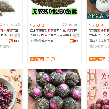
河南
福建
辽宁
安徽
山西
海南
内蒙古
吉林
湖北
湖南
江西
宁夏
25.00
38.00
成交11775934袋
¥
成交210258斤
¥
青海
陕西
甘肃
四川
花
茶
水果
茶
花草
產地工廠直銷
茶
葉廣西有機甜
茶
葉碎
茉莉花
茶
綠
茶
贵州
西藏
香港
澳门
茶
貼牌OEM
片曬干刺兒
茶
黑莓葉代用
茶
原料
盒裝送人批發
廣告
廣告
15
年
9
年
平樂縣樂瑤食品有限公司
定制茶包
禮盒裝茶葉
陶
樂瑤
品牌
固根堂
品牌