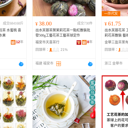
38.00
61.75
成交684168斤
¥
成交730件
¥
粒茶 水蜜桃 喜
出水芙蓉茶葉茉莉花茶一點紅散裝批
出水芙蓉花茶 
水果
發500g工藝花茶工藝茶球定作
莉花茶散裝 藝
12
年
8
年
福安市天喜茶行
回頭率：
21%
回頭率：
福建 福安市
浙江 金華市