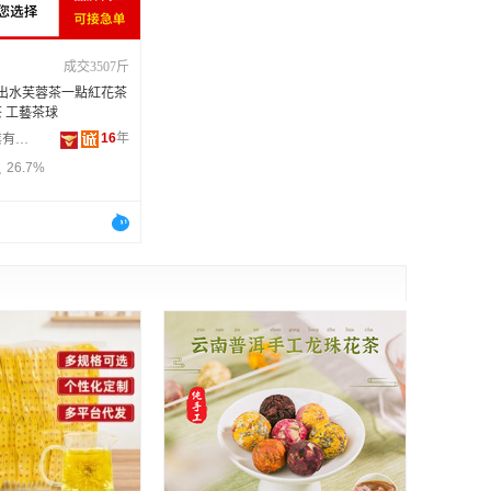
成交3507斤
 出水芙蓉茶一點紅花茶
 工藝茶球
16
年
桐鄉市海泰菊業有限公司
26.7%