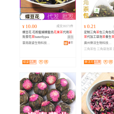
10.00
0.21
¥
成交39373件
¥
蝶豆花 花粉藍蝴蝶藍色
花果
茶
代用
茶
定制三角
茶
包三角包
批發花
茶
butterflypea
茶
代加工袋泡
茶
養生
廣告
8
年
雲南啟姿生物科技有限公司
廣州樂活生物科技有限公司
三角茶包
三角袋泡茶
樣姿
品牌
樂活司
品牌