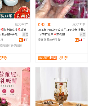
广西
黑龙江
新疆
95.00
成交268件
¥
成交195個
云南
新
茶
陶瓷罐高檔
茶
葉禮
2026年平陰凍干玫瑰花冠果凍杯批發5
台湾
散批送禮伴手禮
0朵每件花草
茶
葉養顏
廣告
廣告
8
年
11
年
福建省安溪縣億杯茶葉有限公司
濟南捌零年代生物技術有限公司
瓷罐茶葉
高檔茶葉
玫族花羽
品牌