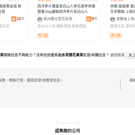
疆高寒血菊 新
西洋參片禮盒長白山人參花旗參參類
供應 瘦瘦果 雲南 香櫞 無硫 小
批發
營養100g罐裝西洋參片長白山人
花茶散裝 上枝
12
年
9
年
萬花堂葯業股份有限公司
亳州運元堂花茶有限公司
疆花茶
長白山人參
罐裝禮盒
營養禮盒
散裝花茶
雲南
茶
價格信息不夠給力？沒有找到優質
出水芙蓉花果茶
批發/采購信息？
返回首頁
馬
報價，價格行情，優質批發/供應等信息。
移
感興趣的公司