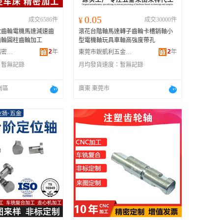
0.05
成交6586件
¥
成交30000件
數齒輪電機馬達減速齒
滾花台階軸馬達轉子齒輪卡槽銷軸小
齒輪圓柱齒輪加工
型電機軸玩具車軸高強度帶孔
2
年
2
年
深圳市鑫立信精密金屬有限公司
東莞市銳凱利五金制品有限公司
：
暫無記錄
月均發貨速度：
暫無記錄
崗區
廣東 東莞市