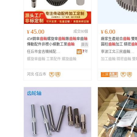
45.00
6.00
¥
成交80個
¥
45#鋼傘
齒輪
螺旋傘
齒輪
錐
齒輪
傘齒
軸
廠家生產組合
齒輪
雙
傳動配件非標小模數工業
齒輪
圓柱
齒輪
加工 精密
齒
廣告
7
年
任丘市金吉機械配件有限公司
寧波江北三民齒輪有限公司
螺旋傘齒輪
工業配件
螺旋齒輪
加工齒輪
精密齒輪
雙
河北 任丘市
三民
品牌