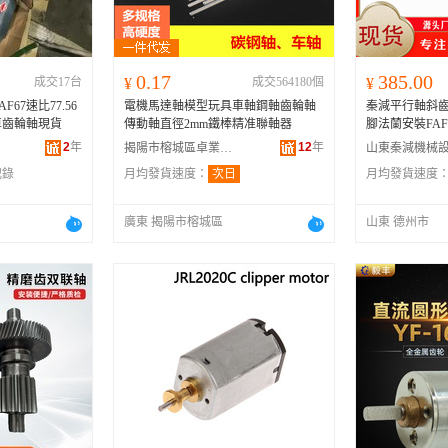
0.17
385.00
成交17台
¥
成交564180個
¥
67速比77.56
電機馬達軸模型玩具車軸鋼軸齒輪軸
秦減平行軸斜
剎車齒輪軸現貨
傳動軸直徑2mm鐵棒精准聯軸器
腳法蘭安裝FAF
2
年
12
年
揭陽市榕城區卓業微型電機廠
記錄
月均發貨速度：
次日
月均發貨速度
廣東 揭陽市榕城區
山東 德州市