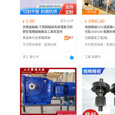
1.00
3900.00
¥
成交300件
¥
供應齒輪軸 不銹鋼軸銷馬達電動牙刷
德國賽威SEW減速機SAF
微型電機齒輪軸加工廠家直供
可配AMS100 風機
9
年
寧波奉化松寧軸業廠
泛微電氣工程(無錫)有限公司
月均發貨速度：
暫無記錄
月均發貨速度：
暫無
浙江 奉化市
江蘇 無錫市