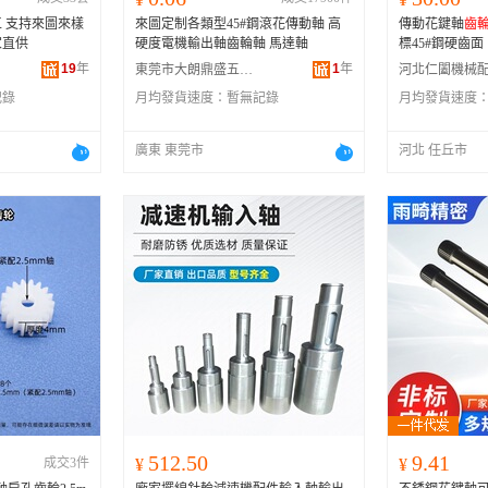
 支持來圖來樣
來圖定制各類型45#鋼滾花傳動軸 高
傳動花鍵軸
齒
家直供
硬度電機輸出軸齒輪軸 馬達軸
標45#鋼硬齒面
19
年
1
年
東莞市大朗鼎盛五金制品廠
記錄
月均發貨速度：
暫無記錄
月均發貨速度
廣東 東莞市
河北 任丘市
512.50
9.41
成交3件
¥
¥