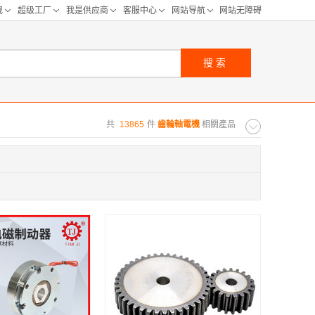
搜索
共
13865
件
齒輪軸電機
相關產品
购距离:
区
华北区
重庆
河北