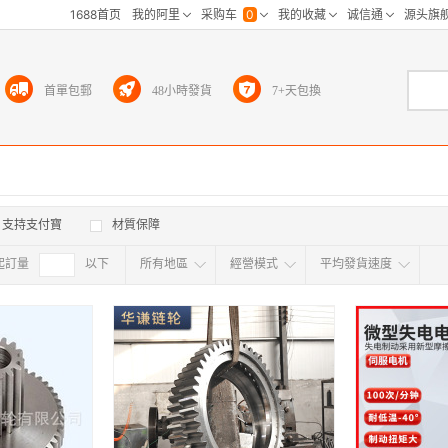
首單包郵
48小時發貨
7+天包換
支持支付寶
材質保障
起訂量
確定
以下
所有地區
經營模式
平均發貨速度
所有地区
采
江浙沪
华东区
华南区
华中
海外
北京
上海
天津
广东
浙江
江苏
山东