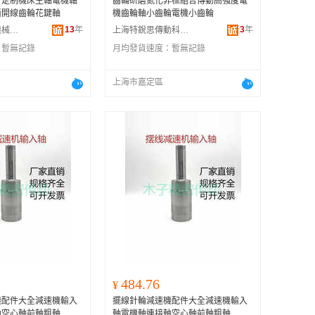
可定制機床主軸電機軸
齒輪研磨氮化非標組合傳動高強度電
漸開線齒輪花鍵軸
機齒輪軸小齒輪電機小齒輪
13
年
3
年
上海雨畸精密機械有限公司
上海特銳思傳動科技有限公司
：
暫無記錄
月均發貨速度：
暫無記錄
上海市嘉定區
484.76
¥
機配件大全減速機輸入
擺線針輪減速機配件大全減速機輸入
軸空心軸前軸粗軸
軸電機軸連接軸空心軸前軸粗軸