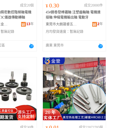
0.30
成交20個
¥
成交20000件
軸精密數控階梯軸電機
45#鋼卷發棒鐵軸 注塑齒輪軸 電機連
3C儀器傳動轉軸
接軸 伸縮電機輸出軸 電動牙
13
年
2
年
蘇州業揚精密五金有限公司
東莞市大朗晟睿五金制品廠
：
暫無記錄
月均發貨速度：
暫無記錄
江區
廣東 東莞市
0.01
成交30件
¥
成交22072795個