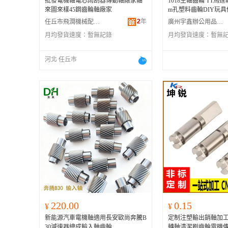
批發電機軸電芯雨刮器傳動軸廠家軸
1018主軸齒輪 TT馬達
來圖來樣45鋼齒輪軸廠家
m孔塑料齒輪DIY玩
2
年
任丘市飛潤機械配件有限公司
廣州宇鑫辦公用品有限公司
月均發貨速度：
暫無記錄
月均發貨速度：
暫無
河北 任丘市
220.00
0.15
¥
¥
新能源汽車電機軸適用長安歐尚奔騰B
定制注塑輸出銷軸加
30減速器總成輸入軸齒輪
轉軸清潔刷齒輪電機