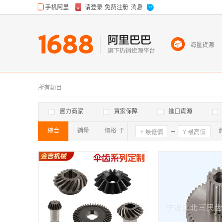
海量貨源
所有類目
實力商家
買家保障
進口貨源
綜合
銷量
價格
確定