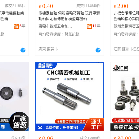
0.40
2.00
成交31188個
¥
成交1114840件
¥
汽車電機傳動齒
電機定位軸 伺服齒輪箱轉軸 玩具車驅
非標台階定位
鋼齒輪
動軸固定軸傳動軸模型電機軸
齒輪箱偏心銷釘
6
年
11
年
東莞市致斌五金制品有限公司
記錄
月均發貨速度：
暫無記錄
月均發貨速度
廣東 東莞市
江蘇 蘇州市吳
0.06
30.00
成交33套
¥
成交17900件
¥