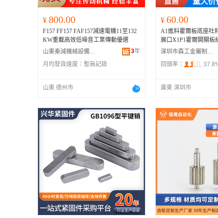
800.00
60.00
¥
¥
F157 FF157 FAF157減速電機11至132
A1進料霍爾板底座吐
KW重載高效低噪音工業傳動優選
展口X1P1霍爾開關板
3
年
山東秦減機械設備有限公司
深圳市森工金屬制品有限公司
月均發貨速度：
暫無記錄
回頭率：
37.8
山東 德州市
廣東 深圳市