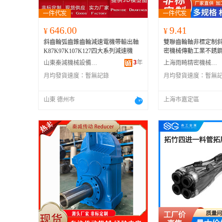
646.00
9.41
¥
¥
斜齒輪弧齒錐齒輪減速電機帶輸出軸
雙聯齒輪軸非標定制
K87K97K107K127四大系列減速機
密機械傳動工業不銹
3
年
山東秦減機械設備有限公司
上海雨畸精密機械有限公司
月均發貨速度：
暫無記錄
月均發貨速度：
暫無
山東 德州市
上海市嘉定區