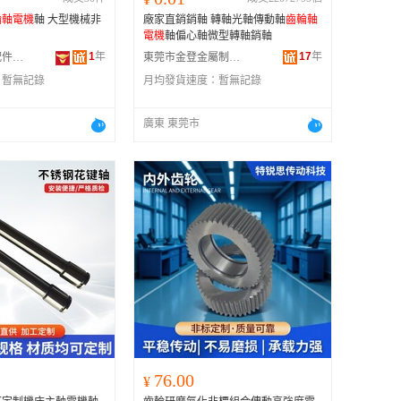
輪軸電機
軸 大型機械非
廠家直銷銷軸 轉軸光軸傳動軸
齒輪軸
電機
軸偏心軸微型轉軸銷軸
1
年
17
年
河北仁闔機械配件有限公司
東莞市金登金屬制品有限公司
：
暫無記錄
月均發貨速度：
暫無記錄
廣東 東莞市
76.00
¥