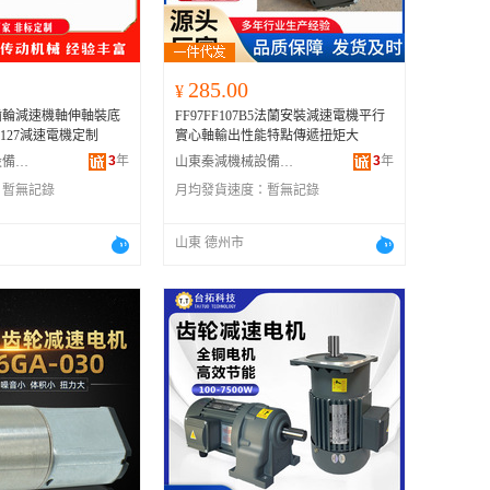
285.00
¥
齒輪減速機軸伸軸裝底
FF97FF107B5法蘭安裝減速電機平行
127減速電機定制
實心軸輸出性能特點傳遞扭矩大
3
年
3
年
山東秦減機械設備有限公司
山東秦減機械設備有限公司
：
暫無記錄
月均發貨速度：
暫無記錄
山東 德州市