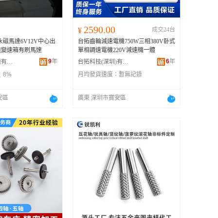
2590.00
¥
成交24台
型永磁馬達6V12V中心出
台拓齒輪減速電機750W三相380V卧式
機變速箱有刷馬達
單相調速電機220V減速機一體
9
年
6
年
深圳市毅豐電機有限公司
台拓科技(深圳)有限公司
8%
月均發貨速度：
暫無記錄
安區
廣東 深圳市寶安區