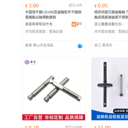
3.00
0.95
¥
成交20件
¥
半圓頭平鍵GB1096型齒輪配件平鍵銷
精密研磨花鍵齒輪軸 
電機輸出軸傳動鍵銷
輪高精度硬齒面不銹
2
年
廣東興華緊固件有限公司
浙江獵鷹自動化科技有限公司
月均發貨速度：
暫無記錄
月均發貨速度：
暫無
廣東 佛山市南海區
浙江 樂清市
0.18
15.00
¥
成交1000個
¥