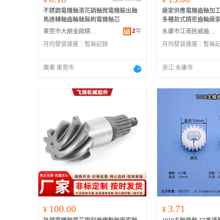
不銹鋼電機軸滾花銷軸微電機輸出軸
廠家供應電機齒軸加工
馬達轉軸齒輪軸無刷電機軸芯
多種款式精密齒輪廠
2
年
東莞市大朗金啟精密五金制品廠
永康市江南民威齒輪廠
月均發貨速度：
暫無記錄
月均發貨速度：
暫無
廣東 東莞市
浙江 永康市
100.00
3.71
¥
¥