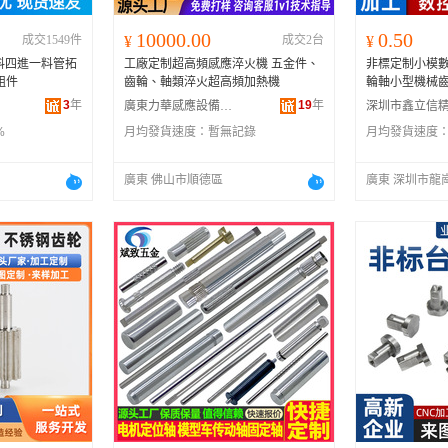
10000.00
0.50
成交1549件
¥
成交2台
¥
料四進一料管拓
工廠定制超高頻感應淬火機 五金件、
非標定制小模
組件
齒輪、軸類淬火超高頻加熱機
輪軸小型機械
3
年
19
年
廣東力華感應設備有限公司
%
月均發貨速度：
暫無記錄
月均發貨速度
廣東 佛山市順德區
廣東 深圳市龍