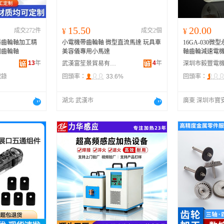
15.50
20.00
成交272件
¥
成交2個
¥
斜齒輪軸加工精
小電機帶齒輪軸 微型直流馬達 玩具車
16GA-030微
鋼齒輪軸
美容儀專用小馬達
軸齒輪減速電
13
年
4
年
武漢富笙景貿易有限公司
記錄
回頭率：
33.6%
回頭率：
湖北 武漢市
廣東 深圳市寶