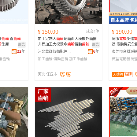
河南
福建
辽宁
安徽
山西
海南
内蒙古
吉林
湖北
湖南
江西
宁夏
150.00
190.00
¥
成交4件
¥
青海
陕西
甘肃
四川
聯
齒輪
直
齒輪
加工定制大
齒輪
硬齒面大模數外齒圈
伺服
電機
步進
贵州
西藏
香港
澳门
輪
生產
非標加工大模數傘
齒輪
傳動
齒輪
器 電動機安全
廣告
廣告
22
年
6
年
河北華謙傳動配件有限公司
聯齒輪
加工齒輪
傳動齒輪
加工傘齒輪
微型電動機
微
河北 任丘市
天機牌
品牌