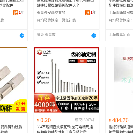
軸扁孔齒輪2.5m
廠家擺線針輪減速機配件輸入軸輸出
不銹鋼花鍵軸
具傳動配件
軸連接電機軸擺片配件大全
配件機械傳動
1
年
1
年
東莞長安瑞堡貿易有限公司
記錄
月均發貨速度：
暫無記錄
月均發貨速度
廣東 東莞市
上海市嘉定區
0.20
484.76
¥
成交182074件
¥
工雙扁轉軸銑扁
304不銹鋼直紋滾花軸 壓花電機馬達
擺線針輪減速
傳動軸
傳動齒輪軸配件加工定位銷批發
軸電機軸連接