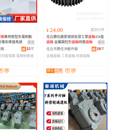
广西
黑龙江
新疆
24.00
¥
成交95件
云南
電機
專用微型失電制動
任丘勝任廠家現貨批發工業
齒輪
45#直
台湾
斷電剎車器馬達
齒輪
金屬圓柱形
齒輪
研磨
齒輪
廣告
廣告
21
年
16
年
東莞市台機減速機有限公司
任丘市勝任沖壓件廠
型伺服電機
電機制動器
金屬齒輪
工業齒輪
研磨齒輪
勝任
品牌