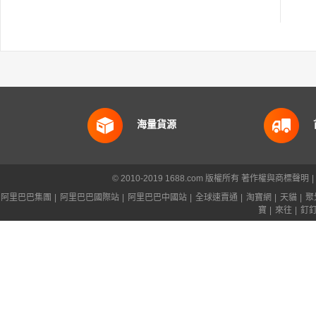
海量貨源
© 2010-2019 1688.com 版權所有
著作權與商標聲明
|
阿里巴巴集團
|
阿里巴巴國際站
|
阿里巴巴中國站
|
全球速賣通
|
淘寶網
|
天貓
|
聚
寶
|
來往
|
釘