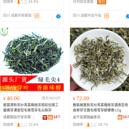
回頭率：
24.3%
月均發貨速度：
當日
四川 成都市新都區
四川 成都市金牛區
40.00
72.00
¥
成交36033斤
¥
碧雲澗新茶炒青雲霧綠茶雨前信陽工
散裝稱重新茶炒青雲霧綠茶濃香型卷
藝嫩芽濃香型毛峰雪芽毛尖綠茶
曲單芽甘露毛峰雪芽碧螺春125g
12
年
11
成都御品竹芽茶業有限公司
金牛區蘭韻幽香茶業經營部
回頭率：
23.4%
回頭率：
28.7%