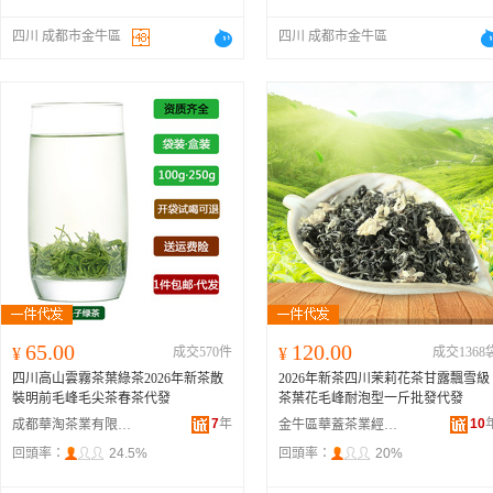
四川 成都市金牛區
四川 成都市金牛區
65.00
120.00
¥
成交570件
¥
成交1368
四川高山雲霧茶葉綠茶2026年新茶散
2026年新茶四川茉莉花茶甘露飄雪級
裝明前毛峰毛尖茶春茶代發
茶葉花毛峰耐泡型一斤批發代發
7
年
10
成都華淘茶業有限公司
金牛區華蓋茶業經營部
回頭率：
24.5%
回頭率：
20%