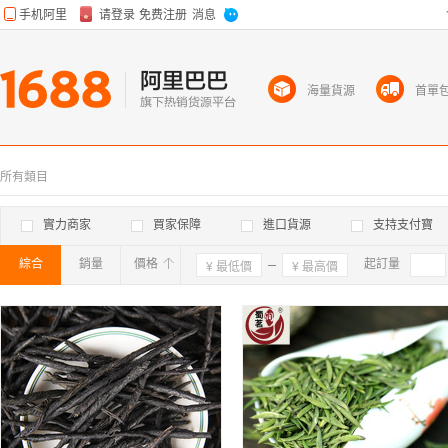
海量貨源
首單
所有類目
實力商家
買家保障
進口貨源
支持支付寶
綜合
銷量
價格
確定
起訂量