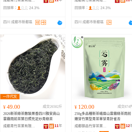
11
年
11
成都青竹茶業有限公司
成都青竹茶業有限公司
回頭率：
24.3%
回頭率：
24.3%
四川 成都市新都區
四川 成都市新都區
49.00
120.00
¥
成交26502斤
¥
成交874
2026新茶綠茶散裝栗香四川雅安高山
250g多品種新茶峨眉山雲霧綠茶雨前
雲霧雨前茶葉日照充足炒青綠茶
嫩芽竹葉型青茶單芽青針雀舌
11
年
12
成都青竹茶業有限公司
成都御品竹芽茶業有限公司