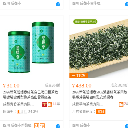
四川 成都市
四川 成都市金牛區
31.00
438.00
¥
成交204罐
¥
成交50248
2026新茶碧螺春綠茶自己喝口糧茶散
2026新茶碧螺春500g濃香綠茶茶葉散
裝罐裝濃香型綠茶高山雲霧綠茶
裝嫩芽袋裝四川雅安碧螺春
11
年
7
成都青竹茶業有限公司
成都華淘茶業有限公司
回頭率：
24.3%
月均發貨速度：
當日
四川 成都市新都區
四川 成都市