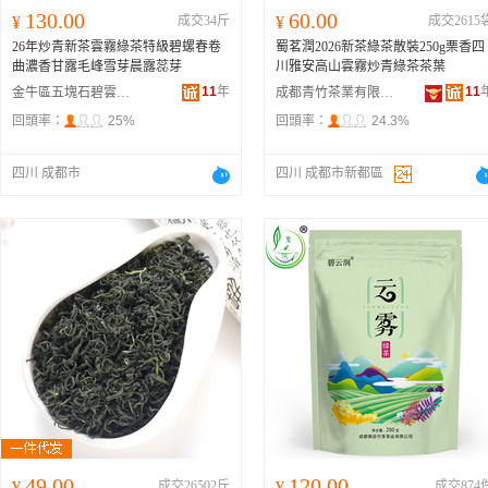
130.00
60.00
¥
成交34斤
¥
成交2615
26年炒青新茶雲霧綠茶特級碧螺春卷
蜀茗潤2026新茶綠茶散裝250g栗香四
曲濃香甘露毛峰雪芽晨露蕊芽
川雅安高山雲霧炒青綠茶茶葉
11
年
11
金牛區五塊石碧雲澗茶業商行
成都青竹茶業有限公司
回頭率：
25%
回頭率：
24.3%
四川 成都市
四川 成都市新都區
49.00
120.00
¥
成交26502斤
¥
成交874