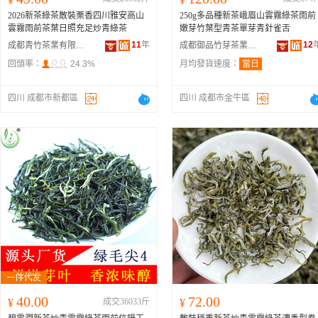
2026新茶綠茶散裝栗香四川雅安高山
250g多品種新茶峨眉山雲霧綠茶雨前
雲霧雨前茶葉日照充足炒青綠茶
嫩芽竹葉型青茶單芽青針雀舌
11
年
12
成都青竹茶業有限公司
成都御品竹芽茶業有限公司
回頭率：
24.3%
月均發貨速度：
當日
四川 成都市新都區
四川 成都市金牛區
40.00
72.00
¥
成交36033斤
¥