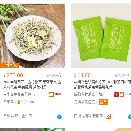
270.00
14.00
¥
成交624斤
¥
成交5479
2026年新茶四川雪竹飄茶 茉莉芽飄 雪
4g獨立包裝高山綠茶 2026新茶四川雨
茉莉花茶 華蓋飄雪 茶葉批發
前雲霧綠茶栗香袋裝茶葉
10
年
11
金牛區華蓋茶業經營部
成都青竹茶業有限公司
回頭率：
20%
月均發貨速度：
當日
四川 成都市金牛區
四川 成都市新都區