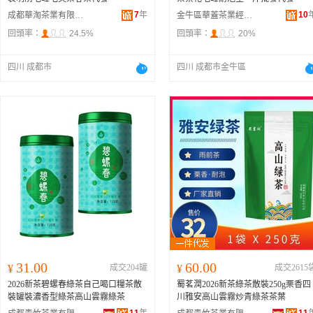
7
年
10
成都華淘茶業有限公司
金牛區華蓋茶業經營部
回頭率：
24.5%
回頭率：
20%
四川 成都市
四川 成都市金牛區
31.00
60.00
¥
成交204罐
¥
成交2615
2026新茶碧螺春綠茶自己喝口糧茶散
蜀茗潤2026新茶綠茶散裝250g栗香四
裝罐裝濃香型綠茶高山雲霧綠茶
川雅安高山雲霧炒青綠茶茶葉