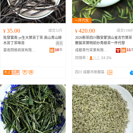
35.00
420.00
¥
成交32斤
¥
成交1198
批發雲南 ye生大葉苦丁茶 高山青山綠
2026新茶四川雅安蒙頂山雀舌竹葉茶
水苦丁茶味苦
散裝茶葉明前炒青綠茶一件代發
廣告
10
年
11
雲南問根商貿有限公司
成都青竹茶業有限公司
回頭率：
24.3%
四川 成都市新都區
木止
品牌