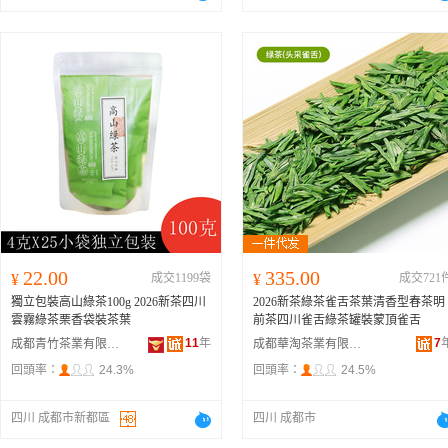
22.00
335.00
¥
成交1199袋
¥
成交721
獨立包裝高山綠茶100g 2026新茶四川
2026新茶綠茶雀舌茶葉清香型春茶明
雲霧綠茶栗香袋裝茶葉
前茶四川雀舌綠茶罐裝蒙頂雀舌
11
年
7
成都青竹茶業有限公司
成都華淘茶業有限公司
回頭率：
24.3%
回頭率：
24.5%
四川 成都市新都區
四川 成都市