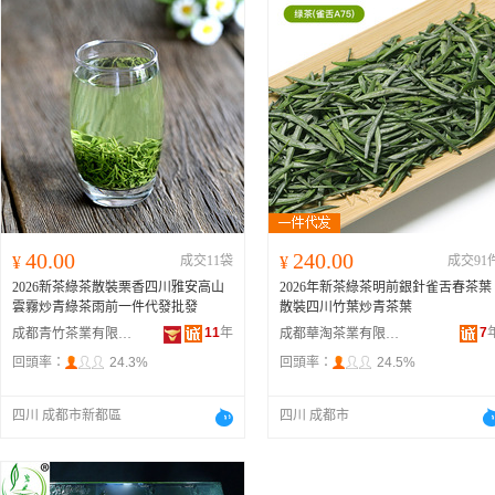
40.00
240.00
¥
成交11袋
¥
成交91
2026新茶綠茶散裝栗香四川雅安高山
2026年新茶綠茶明前銀針雀舌春茶葉
雲霧炒青綠茶雨前一件代發批發
散裝四川竹葉炒青茶葉
11
年
7
成都青竹茶業有限公司
成都華淘茶業有限公司
回頭率：
24.3%
回頭率：
24.5%
四川 成都市新都區
四川 成都市