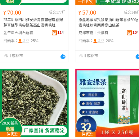
70.00
57.00
¥
成交177斤
¥
成交146
25年新茶四川雅安炒青雲霧碧螺春嫩
原產地廠家批發蒙頂山碧螺春茶500g
芽直條型毛尖綠茶高山濃香毛峰
素毛峰炒青栗香高山綠茶
11
年
10
金牛區五塊石碧雲澗茶業商行
成都市嘉上茶葉有限公司
回頭率：
25%
回頭率：
20%
四川 成都市
四川 成都市