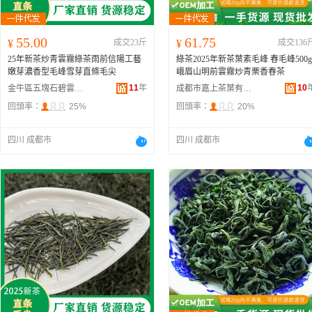
55.00
61.75
¥
成交23斤
¥
成交136
25年新茶炒青雲霧綠茶雨前信陽工藝
綠茶2025年新茶葉素毛峰 春毛峰500g
嫩芽濃香型毛峰雪芽直條毛尖
峨眉山明前雲霧炒青栗香春茶
11
年
10
金牛區五塊石碧雲澗茶業商行
成都市嘉上茶葉有限公司
回頭率：
25%
回頭率：
20%
四川 成都市
四川 成都市