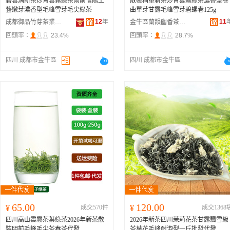
碧雲澗新茶炒青雲霧綠茶雨前信陽工
散裝稱重新茶炒青雲霧綠茶濃香型卷
藝嫩芽濃香型毛峰雪芽毛尖綠茶
曲單芽甘露毛峰雪芽碧螺春125g
12
年
11
成都御品竹芽茶業有限公司
金牛區蘭韻幽香茶業經營部
回頭率：
23.4%
回頭率：
28.7%
四川 成都市金牛區
四川 成都市金牛區
65.00
120.00
¥
成交570件
¥
成交1368
四川高山雲霧茶葉綠茶2026年新茶散
2026年新茶四川茉莉花茶甘露飄雪級
裝明前毛峰毛尖茶春茶代發
茶葉花毛峰耐泡型一斤批發代發