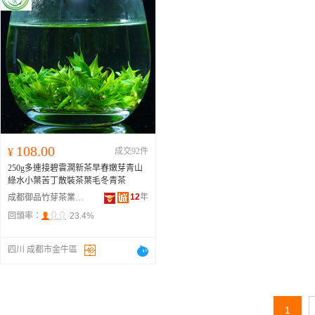
108.00
¥
成交92件
250g多連接碧雲澗新茶早春嫩芽青山
綠水小葉苦丁散裝茶葉毛冬青茶
12
年
成都御品竹芽茶業有限公司
回頭率：
23.4%
四川 成都市金牛區
1