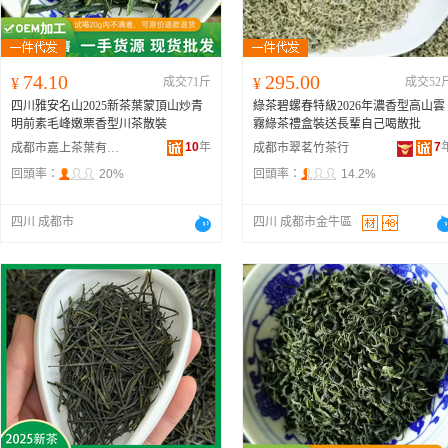
74.10
295.00
¥
成交71斤
¥
成交52
四川雅安名山2025新茶葉蒙頂山炒青
綠茶碧螺春特級2026年濃香型高山雲
明前素毛峰嫩栗香型川茶散裝
霧綠茶禮盒裝送長輩自己喝散批
10
年
7
成都市嘉上茶葉有限公司
成都市翠茗竹茶行
回頭率：
20%
回頭率：
14.2%
四川 成都市
四川 成都市金牛區