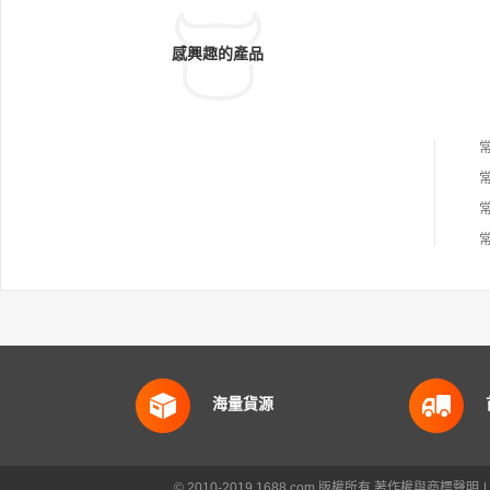
感興趣的產品
海量貨源
© 2010-2019 1688.com 版權所有
著作權與商標聲明
|