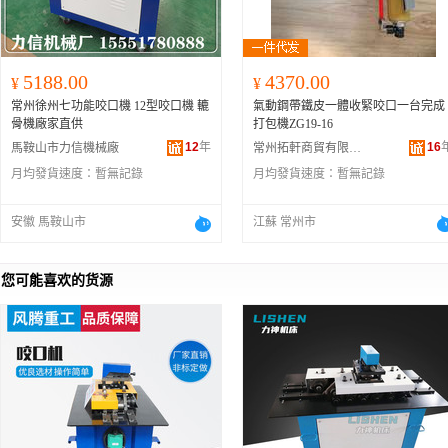
5188.00
4370.00
¥
¥
常州徐州七功能咬口機 12型咬口機 轆
氣動鋼帶鐵皮一體收緊咬口一台完成
骨機廠家直供
打包機ZG19-16
12
年
16
馬鞍山市力信機械廠
常州拓軒商貿有限公司
月均發貨速度：
暫無記錄
月均發貨速度：
暫無記錄
安徽 馬鞍山市
江蘇 常州市
您可能喜欢的货源