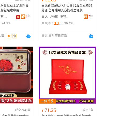
腳粉艾草草本足浴粉養
宮氏新款藏紅花泥灸膏 腰腹草本熱敷
泡腳包足療專用
葯泥 全身通用美容院養生泥膜
3
年
7
年
鄭州賢富無紡布有限公司
宮氏（廣州）生物科技有限公司
24.3%
回頭率：
36.4%
七區
廣東 廣州市白雲區
71.25
成交2448盒
¥
成交2盒