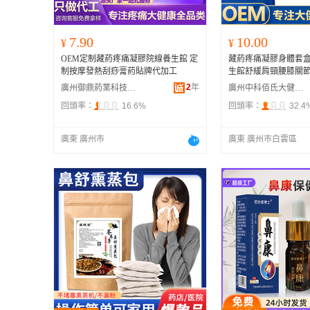
7.90
10.00
¥
¥
OEM定制藏葯疼痛凝膠院線養生館 定
藏葯疼痛凝膠身體套
制按摩發熱刮痧膏葯貼牌代加工
生館舒緩肩頸腰膝關
2
年
廣州御鼎葯業科技有限公司
廣州中科佰氏大健康科技有限公司
回頭率：
16.6%
回頭率：
32.4
廣東 廣州市
廣東 廣州市白雲區