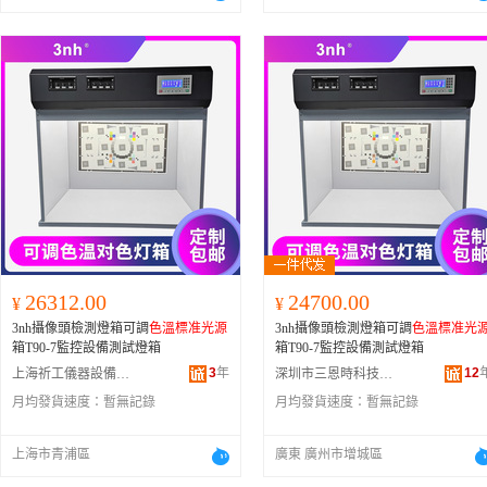
26312.00
24700.00
¥
¥
3nh攝像頭檢測燈箱可調
色溫
標准光源
3nh攝像頭檢測燈箱可調
色溫
標准光
箱T90-7監控設備測試燈箱
箱T90-7監控設備測試燈箱
3
年
12
上海祈工儀器設備有限公司
深圳市三恩時科技有限公司
月均發貨速度：
暫無記錄
月均發貨速度：
暫無記錄
上海市青浦區
廣東 廣州市增城區