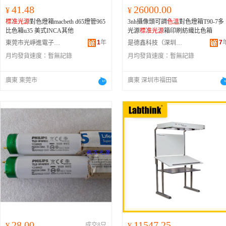
41.48
26000.00
¥
¥
標准光源
對色燈箱macbeth d65燈管965
3nh攝像頭可調
色溫
對色燈箱T90-7多
比色箱u35 美式INCA其他
光源
標准光源
箱印刷紡織比色箱
1
年
7
東莞市光崢進電子商務有限公司
是德鑫科技（深圳）有限公司
月均發貨速度：
暫無記錄
月均發貨速度：
暫無記錄
廣東 東莞市
廣東 深圳市福田區
28.00
11547.25
¥
成交8只
¥