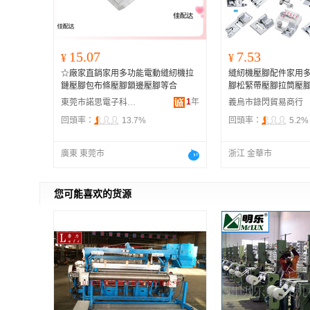
15.07
7.53
¥
¥
☆廠家直銷家用多功能電動縫紉機拉
縫紉機壓腳配件家用
鏈壓腳包布條壓腳鎖邊壓腳等合
腳松緊帶壓腳拉筒壓
1
年
東莞市諾思電子科技有限公司
義烏市錄閃貿易商行
回頭率：
13.7%
回頭率：
5.2%
廣東 東莞市
浙江 金華市
您可能喜欢的货源