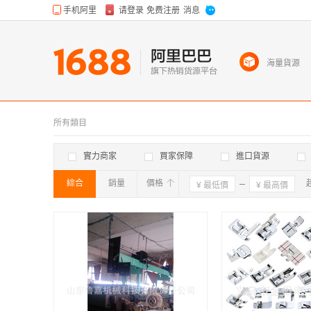
海量貨源
所有類目
實力商家
買家保障
進口貨源
綜合
銷量
價格
確定