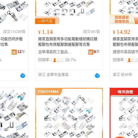
河南
福建
辽宁
安徽
山西
海南
内蒙古
吉林
湖北
湖南
江西
宁夏
1.14
14.92
成交116288個
¥
成交481個
¥
青海
陕西
甘肃
四川
多功能仿同步壓
廠家直銷家用多功能電動縫紉機拉鏈
廠家直銷家用
贵州
西藏
香港
澳门
腳合集
壓腳包布條壓腳鎖邊壓腳等合集
壓腳包布條壓
12
年
6
年
金華澤森熊工藝品有限公司
%
回頭率：
28.7%
回頭率：
浙江 金華市金東區
浙江 杭州市