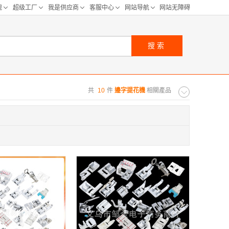
搜索
共
10
件
邊字提花機
相關產品
购距离:
区
华北区
重庆
河北