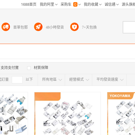
首單包郵
48小時發貨
7+天包換
支持支付寶
材質保障
起訂量
確定
以下
所有地區
經營模式
平均發貨速度
所有地区
采
江浙沪
华东区
华南区
华中
海外
北京
上海
天津
广东
浙江
江苏
山东