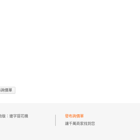
布詢價單
動版：
邊字提花機
發布詢價單
讓千萬商家找到您