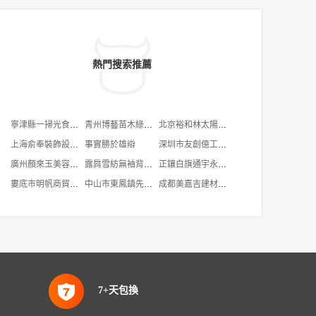
熱門搜索推薦
寧津縣一掃光食品店
青州博藝苗木綠化工程有限公司
北京裕和林太陽能科技有限公司
上海俞奉裝飾設計工程有限公司
事實勝於雄辯
深圳市友創億工業材料有限公司
廣州顏來玉美容儀器有限公司
露肩雪紡無袖背心裙
正鑲白旗通宇永大石料廠
婁底市明帆商貿有限公司
中山市東鳳鎮先豐彩印廠
成都美嘉吉建材有限公司
7+天包換