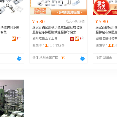
5.80
5.80
¥
成交479819個
¥
多功能仿同步壓
廠家直銷家用多功能電動縫紉機拉鏈
廠家直銷家用
腳合集
壓腳包布條壓腳鎖邊壓腳等合集
壓腳包布條壓
1
年
9
年
湖州唯偉五金工具有限公司
回頭率：
33.9%
回頭率：
浙江 杭州市濱江區
浙江 湖州市