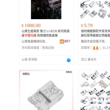
1000.00
5.79
¥
¥
山東生產廠家 魯力 LJ-B230 系列高速
縫紉機壓腳配件家用
邊字提花機
商標織物魯嘉機
腳松緊帶壓腳拉筒壓
23
年
山東魯嘉機械科技有限責任公司
義烏市金侶電子商務商行
月均發貨速度：
暫無記錄
回頭率：
51.1
山東 寧津縣
浙江 義烏市