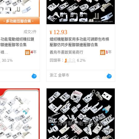
广西
黑龙江
新疆
12.93
成交2件
¥
云南
多功能電動縫紉機拉鏈
縫紉機壓腳家用多功能可調節包布條
台湾
腳鎖邊壓腳等合集
壓腳仿同步壓腳鎖邊壓腳合集
4
年
1
年
建德市壽昌鎮平峰貿易商行
義烏市畫跋貿易商行
30.1%
回頭率：
6.2%
浙江 金華市