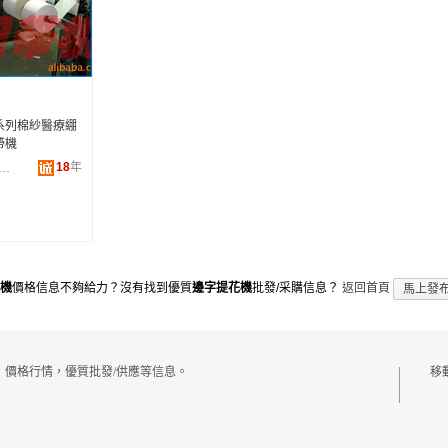
5系列棉紗醫療綳
帶機
18
年
明樂織帶機械有限公司
機
價格信息不夠給力？沒有找到優質
邊字提花機
批發/采購信息？
返回首頁
馬上發
，價格行情，優質批發/供應等信息。
移