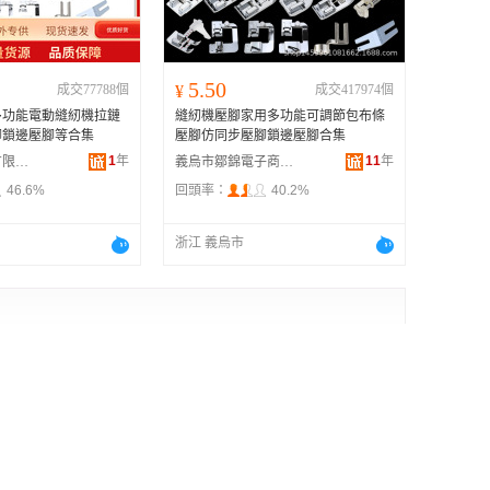
5.50
成交77788個
¥
成交417974個
多功能電動縫紉機拉鏈
縫紉機壓腳家用多功能可調節包布條
腳鎖邊壓腳等合集
壓腳仿同步壓腳鎖邊壓腳合集
1
年
11
年
湖州唯偉科技有限公司
義烏市鄒錦電子商務商行
46.6%
回頭率：
40.2%
浙江 義烏市