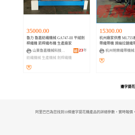
35000.00
15300.00
魯力 魯嘉紡織機械 GA747-III 平絨劍
杭州廠家供應 ML75
桿織機 箭桿織布機 生產廠家
帶織帶機 滌綸拉鏈織
23
年
山東魯嘉機械科技有限責任公司
杭州
紡織機械
生產機械
劍桿織機
邊字提花
阿里巴巴為您找到10條邊字提花機產品的詳細參數，實時報價