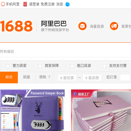
海量貨源
首單
所有類目
實力商家
買家保障
進口貨源
支持支付寶
綜合
銷量
價格
確定
起訂量