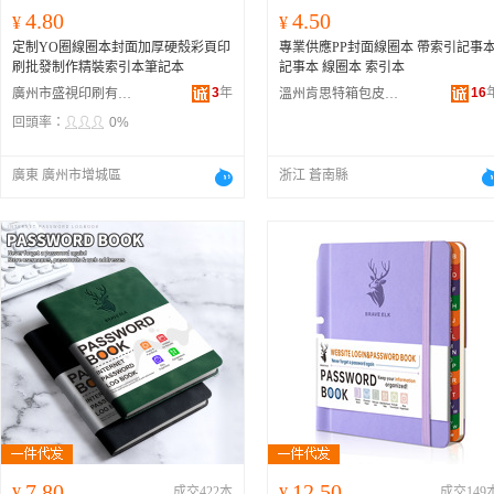
4.80
4.50
¥
¥
定制YO圈線圈本封面加厚硬殼彩頁印
專業供應PP封面線圈本 帶索引記事
刷批發制作精裝索引本筆記本
記事本 線圈本 索引本
3
年
16
廣州市盛視印刷有限公司
溫州肯思特箱包皮具有限公司
回頭率：
0%
廣東 廣州市增城區
浙江 蒼南縣
7.80
12.50
¥
成交422本
¥
成交149