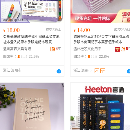
18.00
14.00
¥
成交339本
¥
成交2386
亞馬遜爆款B6綁帶索引密碼本英文地
跨境筆記本定制26英文字母索引本a5
址本登入記錄本手賬電話本現貨
手賬本皮面記事本高顏值手帳本
4
年
5
溫州高森文具有限公司
溫州橙芯文化用品有限公司
回頭率：
21.9%
回頭率：
22.8%
浙江 溫州市
浙江 溫州市