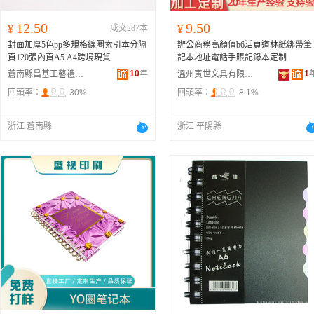
12.50
9.50
¥
成交287本
¥
封面加厚5色pp多規格線圈索引本分隔
辦公商務高顏值b6活頁道林紙綁帶筆
頁120張內頁A5 A4跨境現貨
記本地址電話手賬記錄本定制
10
年
1
蒼南縣昌基工藝禮品廠
溫州寅世文具有限公司
回頭率：
30%
回頭率：
8.1%
浙江 蒼南縣
浙江 平陽縣