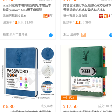
temuB6密碼本現貨鹿頭地址本電話本
跨境現貨筆記本亞馬遜b6英文密碼本
跨境password book帶字母標簽
帶筆插網站地址本電話本記錄本
5
年
3
溫州阿瑪瑞文具有限公司
溫州實周文具有限公司
回頭率：
23.6%
回頭率：
39%
福建 泉州市豐澤區
浙江 溫州市
6.80
17.50
¥
成交46本
¥
成交1188