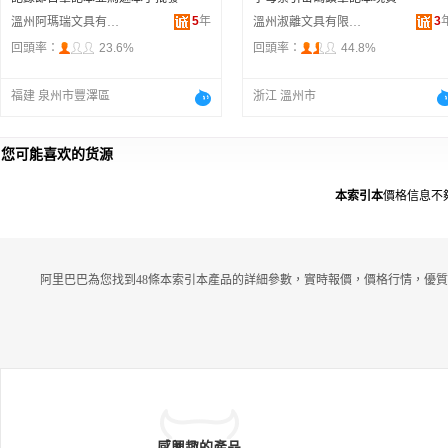
5
年
3
溫州阿瑪瑞文具有限公司
溫州淑離文具有限公司
回頭率：
23.6%
回頭率：
44.8%
福建 泉州市豐澤區
浙江 溫州市
您可能喜欢的货源
本索引本
價格信息不
阿里巴巴為您找到48條本索引本產品的詳細參數，實時報價，價格行情，優質
感興趣的產品