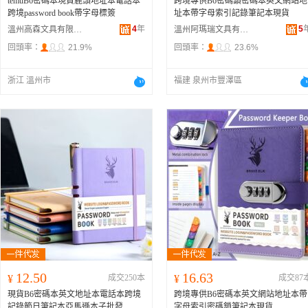
temuB6密碼本現貨鹿頭地址本電話本
跨境專供B6密碼鎖密碼本英文網站地
跨境password book帶字母標簽
址本帶字母索引記錄筆記本現貨
4
年
5
溫州高森文具有限公司
溫州阿瑪瑞文具有限公司
回頭率：
21.9%
回頭率：
23.6%
浙江 溫州市
福建 泉州市豐澤區
12.50
16.63
¥
成交250本
¥
成交87
現貨B6密碼本英文地址本電話本跨境
跨境專供B6密碼本英文網站地址本帶
記錄節日筆記本亞馬遜本子批發
字母索引密碼鎖筆記本現貨