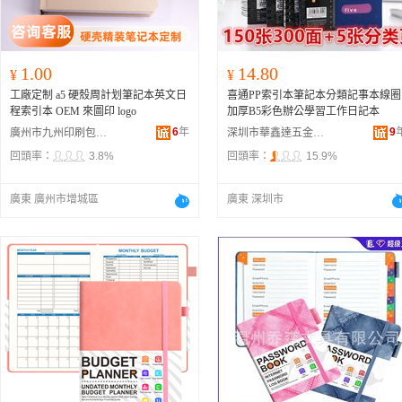
1.00
14.80
¥
¥
工廠定制 a5 硬殼周計划筆記本英文日
喜通PP索引本筆記本分類記事本線圈
程索引本 OEM 來圖印 logo
加厚B5彩色辦公學習工作日記本
6
年
9
廣州市九州印刷包裝有限公司
深圳市華鑫達五金制品有限公司
回頭率：
3.8%
回頭率：
15.9%
廣東 廣州市增城區
廣東 深圳市