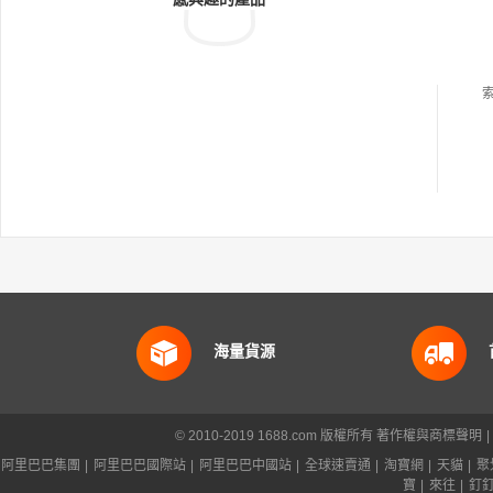
海量貨源
© 2010-2019 1688.com 版權所有
著作權與商標聲明
|
阿里巴巴集團
|
阿里巴巴國際站
|
阿里巴巴中國站
|
全球速賣通
|
淘寶網
|
天貓
|
聚
寶
|
來往
|
釘