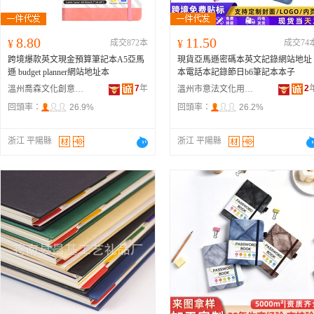
8.80
11.50
¥
成交872本
¥
成交74
跨境爆款英文現金預算筆記本A5亞馬
現貨亞馬遜密碼本英文記錄網站地址
遜 budget planner網站地址本
本電話本記錄節日b6筆記本本子
7
年
2
溫州喬森文化創意有限公司
溫州市意法文化用品有限公司
回頭率：
26.9%
回頭率：
26.2%
浙江 平陽縣
浙江 平陽縣