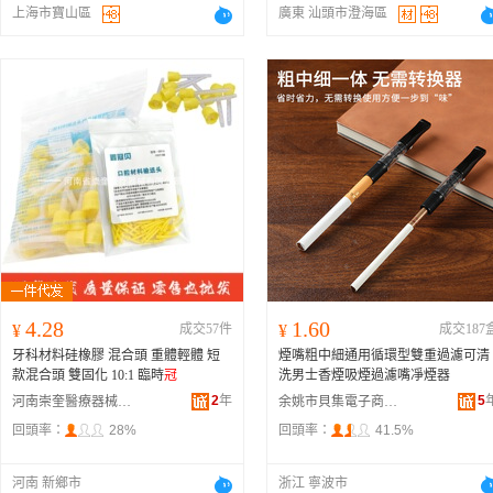
上海市寶山區
廣東 汕頭市澄海區
4.28
1.60
¥
成交57件
¥
成交187
牙科材料硅橡膠 混合頭 重體輕體 短
煙嘴粗中細通用循環型雙重過濾可清
款混合頭 雙固化 10:1 臨時
冠
洗男士香煙吸煙過濾嘴凈煙器
2
年
5
河南崇奎醫療器械有限公司
余姚市貝集電子商務有限公司
回頭率：
28%
回頭率：
41.5%
河南 新鄉市
浙江 寧波市