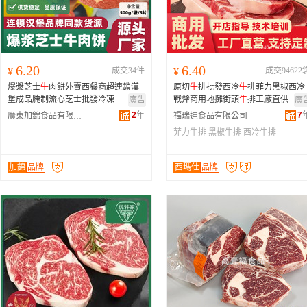
6.20
6.40
¥
成交34件
¥
成交94622
爆漿芝士
牛
肉餅外賣西餐商超連鎖漢
原切
牛
排批發西冷
牛
排菲力黑椒西冷
堡成品腌制流心芝士批發冷凍
戰斧商用地攤街頭
牛
排工廠直供
廣告
廣
2
年
7
廣東加錦食品有限公司
福瑞迪食品有限公司
菲力牛排
黑椒牛排
西冷牛排
加錦
品牌
西瑪仕
品牌