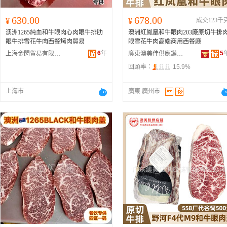
630.00
678.00
¥
¥
成交123千
澳洲1265純血和牛眼肉心肉眼牛排肋
澳洲紅鳳凰和牛眼肉203廠原切牛排
眼牛排雪花牛肉西餐烤肉貿易
眼雪花牛肉高端商用西餐廳
6
年
5
上海金閃貿易有限公司
廣東澳美佳供應鏈管理有限公司
回頭率：
15.9%
上海市
廣東 廣州市