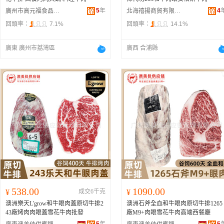
5
年
4
廣州市高元福食品有限公司
北海禧揚商貿有限公司
回頭率：
7.1%
回頭率：
14.1%
廣東 廣州市荔灣區
廣西 合浦縣
538.00
1090.00
¥
成交6千克
¥
澳洲樂天L'grow和牛眼肉蓋原切牛排2
澳洲石斧全血和牛眼肉原切牛排1265
43廠烤肉肉眼蓋雪花牛肉批發
廠M9+肉眼雪花牛肉高端西餐廳