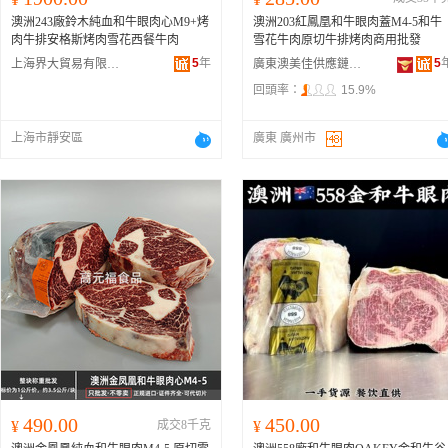
澳洲243廠鈴木純血和牛眼肉心M9+烤
澳洲203紅鳳凰和牛眼肉蓋M4-5和牛
肉牛排安格斯烤肉雪花西餐牛肉
雪花牛肉原切牛排烤肉商用批發
5
年
5
上海界大貿易有限公司
廣東澳美佳供應鏈管理有限公司
回頭率：
15.9%
上海市靜安區
廣東 廣州市
490.00
450.00
¥
成交8千克
¥