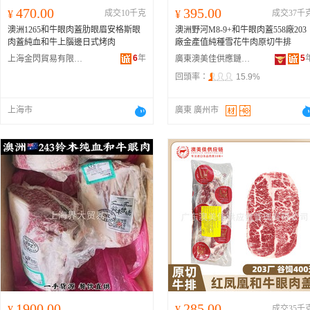
470.00
395.00
¥
成交10千克
¥
成交37千
澳洲1265和牛眼肉蓋肋眼眉安格斯眼
澳洲野河M8-9+和牛眼肉蓋558廠203
肉蓋純血和牛上腦邊日式烤肉
廠金產值純種雪花牛肉原切牛排
6
年
5
上海金閃貿易有限公司
廣東澳美佳供應鏈管理有限公司
回頭率：
15.9%
上海市
廣東 廣州市
1900.00
285.00
¥
¥
成交35千