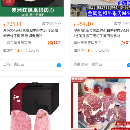
725.00
454.10
¥
成交410千克
¥
成交13千
澳洲203廠紅鳳凰和牛眼肉心 冷凍精
澳洲203廠金鳳凰純血和牛眼肉心M4-
修去骨牛助眼 原切未腌制
5谷飼批雪花原切牛排西餐食材
11
年
3
上海金饒貿易有限公司
廣州市高壹福食品有限公司
回頭率：
16.3%
回頭率：
14.7%
上海市寶山區
廣東 廣州市荔灣區