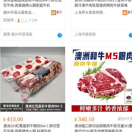
澳洲金鳳凰純血和牛眼肉M4-5 原切雪
澳洲558廠和牛眼肉OAKEY金和牛谷
花牛肉 西餐燒烤火鍋家庭牛扒
飼冷凍牛肉批發燒肉烤肉牛排安格
5
年
5
廣州市高元福食品有限公司
上海界大貿易有限公司
回頭率：
7.1%
廣東 廣州市荔灣區
上海市靜安區
410.00
340.10
¥
¥
成交6千
澳洲203紅鳳凰和牛眼肉M4-5 原切雪
澳洲進口原切谷飼眼肉牛排兒童M5
花牛排 西餐烤肉火鍋 料理牛肉
條代切203和牛肉眼安格斯牛肉