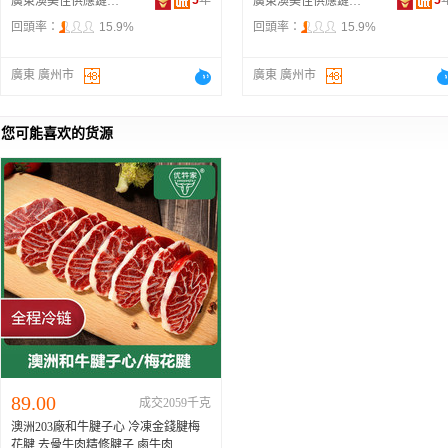
5
年
5
廣東澳美佳供應鏈管理有限公司
廣東澳美佳供應鏈管理有限公司
回頭率：
15.9%
回頭率：
15.9%
廣東 廣州市
廣東 廣州市
您可能喜欢的货源
89.00
成交2059千克
澳洲203廠和牛腱子心 冷凍金錢腱梅
花腱 去骨牛肉精修腱子 鹵牛肉