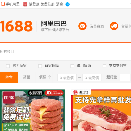
海量貨源
首單
所有類目
實力商家
買家保障
進口貨源
支持支付寶
綜合
銷量
價格
確定
起訂量