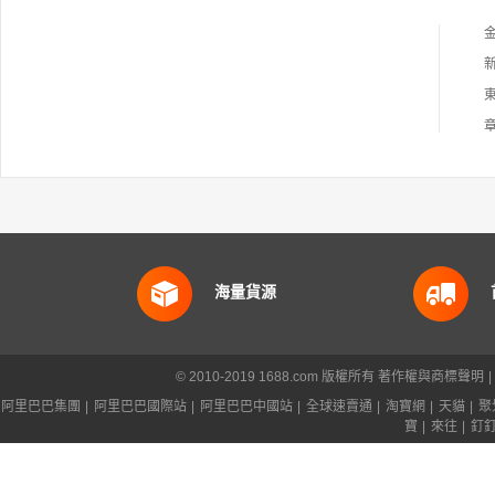
海量貨源
© 2010-2019 1688.com 版權所有
著作權與商標聲明
|
阿里巴巴集團
|
阿里巴巴國際站
|
阿里巴巴中國站
|
全球速賣通
|
淘寶網
|
天貓
|
聚
寶
|
來往
|
釘