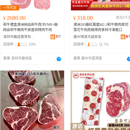
2680.00
318.00
¥
¥
成交6千
和牛禮盒澳洲純血和牛西冷FM9+級/
澳洲203廠紅鳳凰M2-3和牛眼肉原切
純血和牛眼肉牛排直供烤肉牛肉
雪花牛肉西餐烤肉食材冷凍進口
3
年
8
深圳市鵬成實業有限公司
廣州博澳天誠貿易有限公司
回頭率：
23%
回頭率：
11.7%
廣東 深圳市龍崗區
廣東 廣州市荔灣區