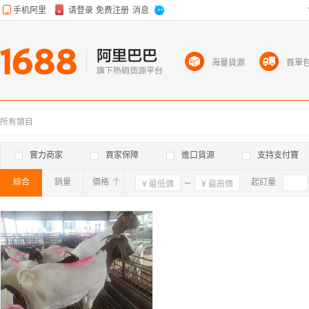
海量貨源
首單
所有類目
實力商家
買家保障
進口貨源
支持支付寶
綜合
銷量
價格
確定
起訂量