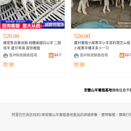
520.00
520.00
廠家售自養自銷 純種美國白山羊 二胎
農村養殖小尾寒羊小羊苗利潤怎么樣
母羊 產仔率高 提供養殖
小尾寒羊種羊多少一只
11
年
11
嘉祥縣振麟養殖場
嘉祥縣振麟養殖場
安徽山羊養殖基地
價格信息不
阿里巴巴為您找到1條安徽山羊養殖基地產品的詳細參數，實時報價，價格行