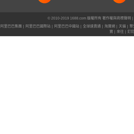
© 2010-2019 1688.com 版權所有
著作權與商標聲明
|
阿里巴巴集團
|
阿里巴巴國際站
|
阿里巴巴中國站
|
全球速賣通
|
淘寶網
|
天貓
|
聚
寶
|
來往
|
釘