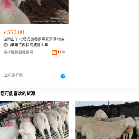
550.00
¥
波爾山羊 批發安徽養殖場繁育基地純
種山羊羊羔改良肉波爾山羊
11
年
嘉祥縣振麟養殖場
山東 嘉祥縣
您可能喜欢的货源