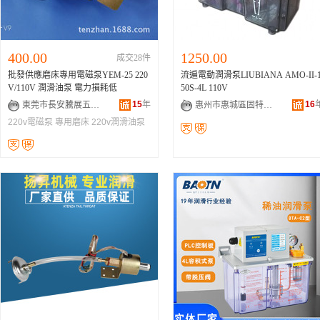
400.00
1250.00
成交28件
批發供應磨床專用電磁泵YEM-25 220
流遍電動潤滑泵LIUBIANA AMO-II-
V/110V 潤滑油泵 電力損耗低
50S-4L 110V
15
年
16
東莞市長安騰展五金模具配件經營部
惠州市惠城區固特機械設備廠
220v電磁泵
專用磨床
220v潤滑油泵