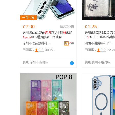
7.00
1.25
¥
成交275個
¥
適用iPhone16Pro
透明
TPU手機
殼
索尼
適用索尼XP-M2 Z T2 T3
Xperia
10 iv超薄蘋果16保護套
C/
S
39H L1 1MM高素
7
年
深圳市欣弘數碼科技有限公司
汕頭市潮陽區和平樂祥手機配件店
回頭率：
30.7%
回頭率：
22.7
廣東 深圳市南山區
廣東 廣州市荔灣區