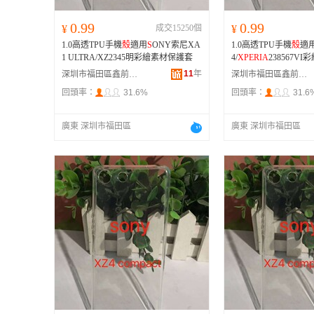
0.99
0.99
¥
成交15250個
¥
1.0高透TPU手機
殼
適用
S
ONY索尼XA
1.0高透TPU手機
殼
適
1 ULTRA/XZ2345明彩繪素材保護套
4/
XPERIA
238567V
11
年
深圳市福田區鑫前進手機數碼配件商行
深圳市福田區鑫前進手機數碼配件商行
回頭率：
31.6%
回頭率：
31.6
廣東 深圳市福田區
廣東 深圳市福田區