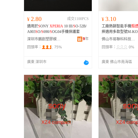
2.80
3.10
¥
成交1100PCS
¥
適用於
S
ONY
XPERIA
10 III/
S
O-52B/
工廠熱銷智能手機
殼
A003
S
O/
S
690/
S
OG04手機保護套
摔適用多款型號M-KOPA
9
年
深圳市鵬創塑膠模具有限公司
佛山市易聯科科技有限公司
回頭率：
75%
回頭率：
0%
廣東 深圳市
廣東 佛山市南海區