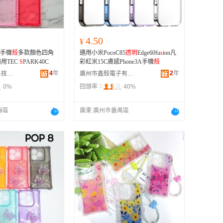
4.50
¥
Y手機
殼
多款顏色四角
適用小米PocoC85
透明
Edge60fu
s
ion凡
用TEC
S
PARK40C
彩紅米15C膚感Phone3A手機
殼
4
年
2
年
佛山市易聯科科技有限公司
廣州市鑫殼電子有限公司
0%
回頭率：
40%
海區
廣東 廣州市番禺區