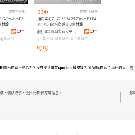
0.90
成交500件
成交4736件
 G-Pro-Lite/D6
適用索尼Z1 Z2 Z3 Z4 Z5 Z3mini E3 E4
U素材殼
M4 M5 1MM高透TPU素材殼
13
年
13
年
市潮陽區和平樂祥手機配件店
汕頭市潮陽區和平樂祥手機配件店
lg素材殼
tpu素材殼
z3素材殼
索尼素材殼
透明
價格信息不夠給力？沒有找到優質
xperia s 殼 透明
批發/采購信息？
返回首頁
馬
實時報價，價格行情，優質批發/供應等信息。
移