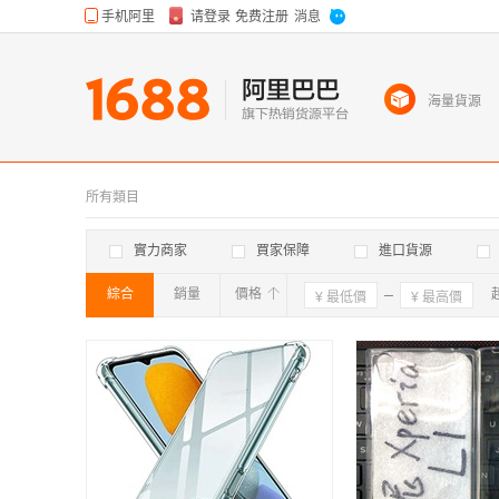
海量貨源
所有類目
實力商家
買家保障
進口貨源
綜合
銷量
價格
確定