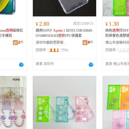
2.80
1.30
¥
成交1200PCS
¥
s
ion
透明
磁吸紅
適用
S
ONY
Xperia
1 III/
S
O-51B/A004
S
純色
透明
可DI
凡彩手機
殼
O/
S
888/
S
OG03
透明
TPU保護套
防摔實色滴膠適
2
年
9
年
深圳市鵬創塑膠模具有限公司
回頭率：
75%
回頭率：
廣東 深圳市
廣東 佛山市南