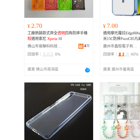
2.70
7.00
¥
¥
工廠熱銷款式齊全
透明
四角防摔手機
適用摩托羅拉Edge60fu
殼
適用索尼
Xperia
10
米15C防摔PocoC85
4
年
佛山市易聯科科技有限公司
廣州市鑫殼電子有限公司
回頭率：
0%
回頭率：
40%
廣東 佛山市南海區
廣東 廣州市番禺區