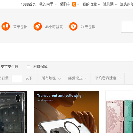
首單包郵
48小時發貨
7+天包換
支持支付寶
材質保障
起訂量
確定
以下
所有地區
經營模式
平均發貨速度
所有地区
采
江浙沪
华东区
华南区
华中
海外
北京
上海
天津
广东
浙江
江苏
山东