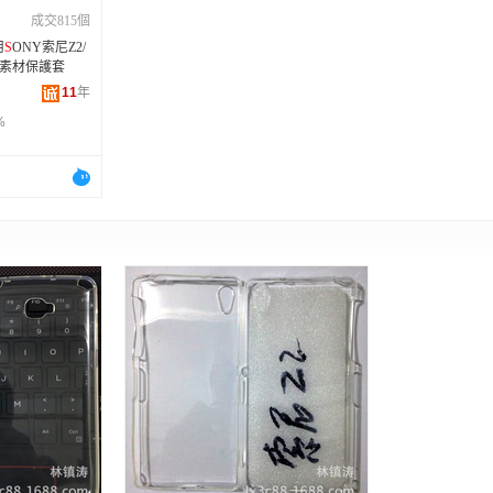
成交815個
用
S
ONY索尼Z2/
彩繪素材保護套
11
年
%