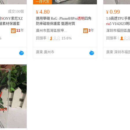
4.80
0.99
成交100個
¥
¥
用
S
ONY索尼XZ
適用華碩 RoG -Phone8/8Pro
透明
四角
1.0高透TPU手
I彩繪素材保護套
防摔磁吸保護套 甄選材質
ria
5 VI/420
11
年
3
年
廣州市荔灣區辰坤通訊商行
%
回頭率：
15.6%
回頭率：
廣東 廣州市
廣東 深圳市福