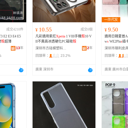
河南
福建
辽宁
安徽
山西
海南
内蒙古
吉林
湖北
湖南
江西
宁夏
10.55
9.50
成交4210件
¥
成交6個
¥
青海
陕西
甘肃
四川
 E2 E3 E4 E5
凡彩適用索尼
Xperia
1 VIII手機
殼
10 V
適用日韓夏普Aq
贵州
西藏
香港
澳门
材
殼
超薄
II不黃高冰透硬化PC磁吸
殼
w
s
WE2Plu
s
插
13
年
2
年
深圳市方硅模塑科技有限公司
%
回頭率：
23.2%
回頭率：
廣東 深圳市
廣東 廣州市白