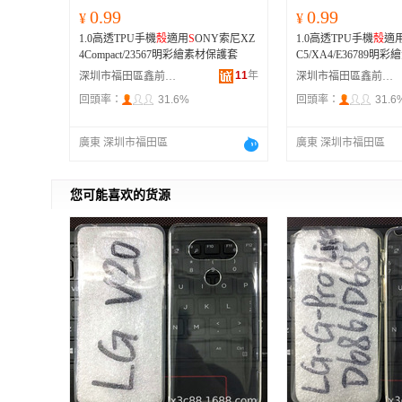
0.99
0.99
¥
¥
1.0高透TPU手機
殼
適用
S
ONY索尼XZ
1.0高透TPU手機
殼
適
4Compact/23567明彩繪素材保護套
C5/XA4/E36789明
11
年
深圳市福田區鑫前進手機數碼配件商行
深圳市福田區鑫前進手機數碼配件商行
回頭率：
31.6%
回頭率：
31.6
廣東 深圳市福田區
廣東 深圳市福田區
您可能喜欢的货源