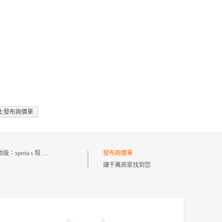
上發布詢價單
動版：
xperia s 殼 透明
發布詢價單
讓千萬商家找到您