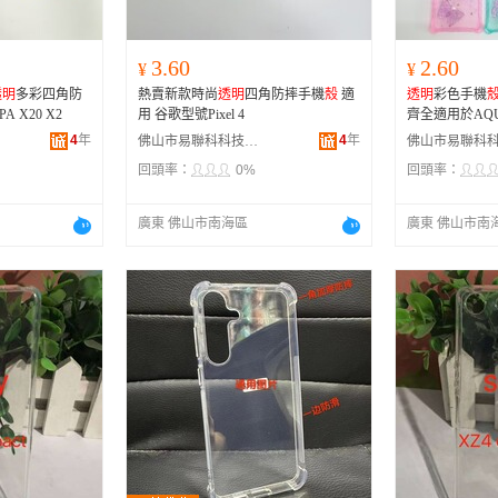
3.60
2.60
¥
¥
透明
多彩四角防
熱賣新款時尚
透明
四角防摔手機
殼
適
透明
彩色手機
 X20 X2
用 谷歌型號Pixel 4
齊全適用於AQ
4
年
4
年
佛山市易聯科科技有限公司
回頭率：
0%
回頭率：
廣東 佛山市南海區
廣東 佛山市南