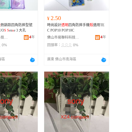
2.50
¥
殼
熱銷款四角防摔型號
時尚設計
透明
四角防摔手機
殼
適用TE
UO
S
S
en
s
e 3 大孔
C POP10 POP10C
4
年
4
年
佛山市易聯科科技有限公司
佛山市易聯科科技有限公司
0%
回頭率：
0%
海區
廣東 佛山市南海區