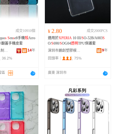
广西
黑龙江
新疆
2.80
成交10910個
¥
成交2000PCS
云南
uo
s
S
en
s
e8手機
殼
Arro
適用於
XPERIA
10 III/
S
O-52B/A003
S
台湾
卡翻蓋手機皮套
O/
S
690/
S
OG04
透明
TPU保護套
14
年
9
年
深圳市順利皮具制品有限公司
深圳市鵬創塑膠模具有限公司
36.2%
回頭率：
75%
雲區
廣東 深圳市