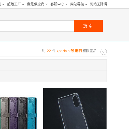
搜索
共
22
件
xperia s 殼 透明
相關產品
购距离:
区
华北区
重庆
河北