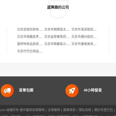
感興趣的公司
北京吉鈦科技有限公司
北京市朝陽區太陽宮鄉許嚇清茶庄
北京市海淀區四道口余凱食品經營部
北京市順義區李橋寶雲餐廳
北京金麥爾食府有限責任公司
北京市通州區利多副食商店
基伊埃食品技術（北京）有限公司
北京市順義區沙嶺利康小賣部
北京市康達美食品店
北京代代日用品銷售中心
首單包郵
48小時發貨
88.com 版權所有
著作權與商標聲明
|
法律聲明
|
服務條款
|
隱私政策
|
關於阿里巴巴
|