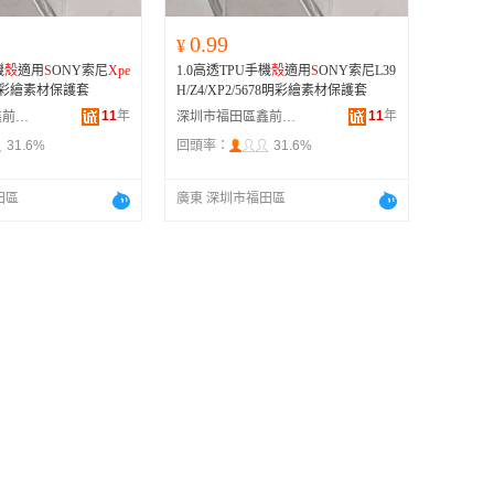
0.99
¥
機
殼
適用
S
ONY索尼
Xpe
1.0高透TPU手機
殼
適用
S
ONY索尼L39
23明彩繪素材保護套
H/Z4/XP2/5678明彩繪素材保護套
11
年
11
年
深圳市福田區鑫前進手機數碼配件商行
深圳市福田區鑫前進手機數碼配件商行
31.6%
回頭率：
31.6%
田區
廣東 深圳市福田區