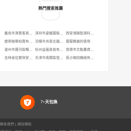
熱門搜索推薦
義烏市澳賣客貿易有限公司
深圳市姿媛服裝有限公司
西安鴻鵠智源科技合伙企業(有限合伙)
遼寧融華拍賣有限公司
汾陽市肖家庄鎮汾肖文香酥餅子
雲服務器的使用
滄州市運河區暢舒健康咨詢中心
杭州益嵐貿易有限公司
常德市文魁農資經營部
吉林省信實保安服務有限公司
天津市南開區恆生華康食品經營部
長沙順田機械有限公司
7+天包換
聯系我們
|
網站導航