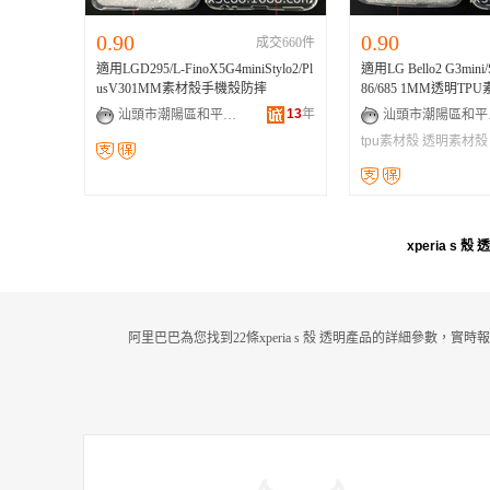
0.90
0.90
成交660件
適用LGD295/L-FinoX5G4miniStylo2/Pl
適用LG Bello2 G3mini/S
usV301MM素材殼手機殼防摔
86/685 1MM透明TP
13
年
汕頭市潮陽區和平樂祥手機配件店
汕頭
tpu素材殼
透明素材殼
xperia s 殼 
阿里巴巴為您找到22條xperia s 殼 透明產品的詳細參數，