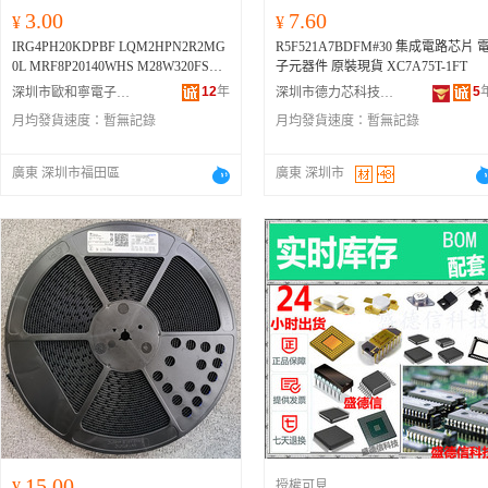
3.00
7.60
¥
¥
IRG4PH20KDPBF LQM2HPN2R2MG
R5F521A7BDFM#30 集成電路芯片 
0L MRF8P20140WHS M28W320FSU7
子元器件 原裝現貨 XC7A75T-1FT
0ZA6F
12
年
5
深圳市歐和寧電子有限公司
深圳市德力芯科技有限公司
月均發貨速度：
暫無記錄
月均發貨速度：
暫無記錄
廣東 深圳市福田區
廣東 深圳市
15.00
¥
授權可見