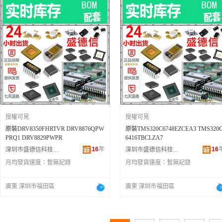
授權可見
授權可見
原裝DRV8350FHRTVR DRV8876QPW
原裝TMS320C6748EZCEA3 TMS320
PRQ1 DRV8829PWPR
6416TBCLZA7
16
年
16
深圳市盛德信科技有限公司
深圳市盛德信科技有限公司
月均發貨速度：
暫無記錄
月均發貨速度：
暫無記錄
廣東 深圳市福田區
廣東 深圳市福田區