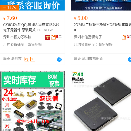
7.60
5.00
¥
¥
CY8C4247LQQ-BL483 集成電路芯片
2N2484二極管三極管MOS管集成電
電子元器件 原裝現貨 PIC18LF26
IC
5
年
3
深圳市德力芯科技有限公司
深圳市信嘉特電子有限公司
月均發貨速度：
暫無記錄
月均發貨速度：
暫無記錄
廣東 深圳市
廣東 深圳市福田區