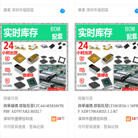
廣東 深圳市福田區
廣東 深圳市福田區
授權可見
授權可見
詢單議價.原裝批發LTC4414EMS8#TR
詢單議價.原裝批發LT1963ES8-1.5#P
PBF AD797ARZ-REEL7
F ADP1706ARDZ-1.2-R7
16
年
16
深圳市盛德信科技有限公司
深圳市盛德信科技有限公司
月均發貨速度：
暫無記錄
月均發貨速度：
暫無記錄