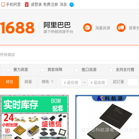
海量貨源
首單
所有類目
實力商家
買家保障
進口貨源
支持支付寶
綜合
銷量
價格
確定
起訂量