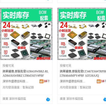
授權可見
授權可見
詢單議價.原裝批發AD8418WBRZ-RL
詢單議價.原裝批發LT3467ES6#TRPB
AD8418AWBRZ LT8645SEV#PBF
LTM4644MPY#PBF AD536AJQ
16
年
16
深圳市盛德信科技有限公司
深圳市盛德信科技有限公司
月均發貨速度：
暫無記錄
月均發貨速度：
暫無記錄
廣東 深圳市福田區
廣東 深圳市福田區