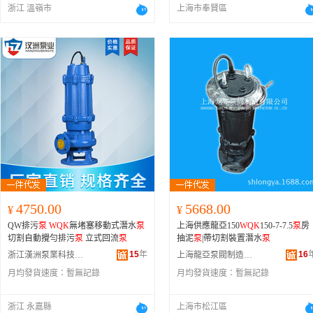
浙江 溫嶺市
上海市奉賢區
4750.00
5668.00
¥
¥
QW排污
泵
WQK
無堵塞移動式潛水
泵
上海供應龍亞150
WQK
150-7-7.5
泵
房
切割自動攪勻排污
泵
立式回流
泵
抽泥
泵
|帶切割裝置潛水
泵
15
年
16
浙江漢洲泵業科技有限公司
上海龍亞泵閥制造有限公司
月均發貨速度：
暫無記錄
月均發貨速度：
暫無記錄
浙江 永嘉縣
上海市松江區