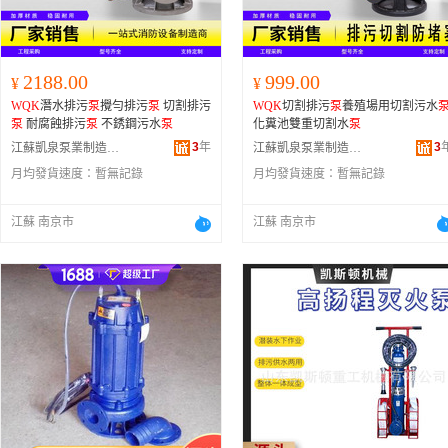
2188.00
999.00
¥
¥
WQK
潛水排污
泵
攪勻排污
泵
切割排污
WQK
切割排污
泵
養殖場用切割污水
泵
耐腐蝕排污
泵
不銹鋼污水
泵
化糞池雙重切割水
泵
3
年
3
江蘇凱泉泵業制造有限公司
江蘇凱泉泵業制造有限公司
月均發貨速度：
暫無記錄
月均發貨速度：
暫無記錄
江蘇 南京市
江蘇 南京市