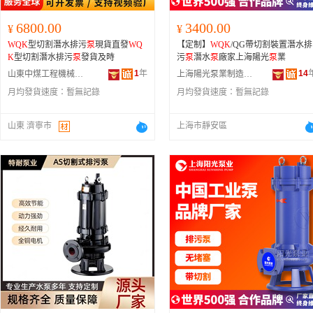
6800.00
3400.00
¥
¥
WQK
型切割潛水排污
泵
現貨直發
WQ
【定制】
WQK
/QG帶切割裝置潛水排
K
型切割潛水排污
泵
發貨及時
污
泵
潛水
泵
廠家上海陽光
泵
業
1
年
14
山東中煤工程機械有限公司
上海陽光泵業制造有限公司
月均發貨速度：
暫無記錄
月均發貨速度：
暫無記錄
山東 濟寧市
上海市靜安區