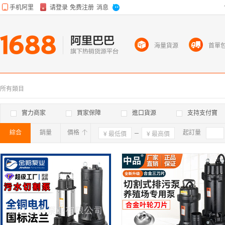
海量貨源
首單
所有類目
實力商家
買家保障
進口貨源
支持支付寶
綜合
銷量
價格
確定
起訂量