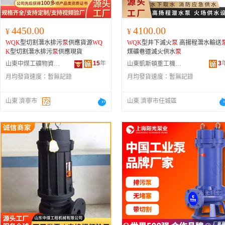
4450.00
4100.00
¥
¥
WQK
型切割潛水排污
泵
供應貨源
WQ
WQK
型井下滅火
泵
高揚程潛水輸送
K
型切割潛水排污
泵
供應現貨
煤礦巷道滅火供水
泵
15
年
3
山東中煤工礦物資集團有限公司
山東凱斯頓重工機械有限公司
月均發貨速度：
暫無記錄
月均發貨速度：
暫無記錄
山東 濟寧市
山東 濟寧市任城區