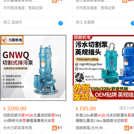
7
年
14
台州蓋倫泵業有限公司
浙江長源泵業制造有限公司
月均發貨速度：
暫無記錄
月均發貨速度：
暫無記錄
浙江 溫嶺市
浙江 永嘉縣
3200.00
195.00
¥
¥
成交156
切割式排污
泵
WQK
化糞池切割
泵
WQ
外貿220v英規
WQK
污水切割潛水
泵
AS粉碎污水
泵
養殖場專用污水
泵
揚程化糞池2.6kw強勁排污切割
泵
4
年
4
台州力箭泵業有限公司
頤朗機電(台州)有限公司