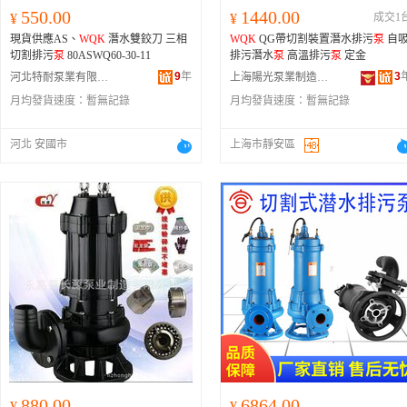
550.00
1440.00
¥
¥
成交1
現貨供應AS、
WQK
潛水雙鉸刀 三相
WQK
QG帶切割裝置潛水排污
泵
自
切割排污
泵
80ASWQ60-30-11
排污潛水
泵
高溫排污
泵
定金
9
年
3
河北特耐泵業有限公司
上海陽光泵業制造有限公司
月均發貨速度：
暫無記錄
月均發貨速度：
暫無記錄
河北 安國市
上海市靜安區
880.00
6864.00
¥
¥