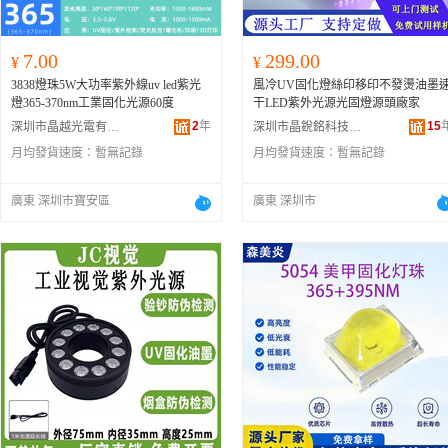
7.00
299.00
¥
¥
3838燈珠5W大功率紫外線uv led紫光
風冷UV固化燈絲印移印不發燙油墨
燈365-370nm工業固化光源60度
干LED紫外光源光固燈源頭廠家
2
年
15
深圳市晶越光電有限公司
深圳市晶銳銘科技有限公司
月均發貨速度：
暫無記錄
月均發貨速度：
暫無記錄
廣東 深圳市寶安區
廣東 深圳市