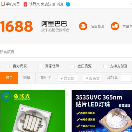
海量貨源
首單
所有類目
實力商家
買家保障
進口貨源
支持支付寶
綜合
銷量
價格
確定
起訂量