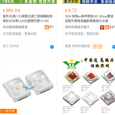
991.04
0.72
¥
¥
紫外光源CCD視覺光源工業相機檢測
5054 球頭uv美甲燈珠365 395nm雙波
條形大功率LED光源環形燈UV385
段紫外燈珠高輻射照度固化光源
2
年
11
杭州建德務幾貿易商行
深圳市森美炎電子科技有限公司
月均發貨速度：
暫無記錄
月均發貨速度：
暫無記錄
浙江 杭州市
廣東 深圳市福田區