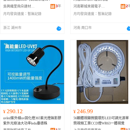
3
年
2
吳興織里飛朵建材商行
河南鄲城來揚電子商務商行
月均發貨速度：
暫無記錄
月均發貨速度：
暫無記錄
浙江 湖州市
河南 周口市
290.12
246.99
¥
¥
uvled紫外線uv固化燈365紫光燈無影膠
56顆體視顯微鏡環形LED可調光源單
紫外光綠油大功率ledu壘德株
筒視頻工業CCD燈WR63一體視覺