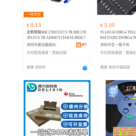
0.13
3.10
¥
¥
全新原裝MIC2782CLYCS TR MIC278
TL1451ACDRG4 TDA36
2FLYCS TR ADM6711TAKSZ-REEL7
RSF3232ECDWRG4 
格
THS6182D
R、TG11
4
年
深圳市嘉信龍達科技有限公司
深圳市至一電子有限公司
R、TEA1651T/N1、T
月均發貨速度：
暫無記錄
月均發貨速度：
暫無
TK14501MTL、TG110
R、TFKU209B3、TEA1
8、TEA1752T、TF211
廣東 深圳市
廣東 深圳市福田區
505N1RL、TG01-FC3
ACDG4、TG110-S052
N1+518、TEA1610T、T
G42-2006W1、TG74-1
006NRL、
THS6182D
R
T/N6/DG,518、TG110
TEA1655T/N1、TEA17
EA1752LT/N1、TEA17
TEA1610T/N6,518、T
EA1751T/N1，518、TG
L、TG110-S050N2LF-
DF、TEA18531、TEA