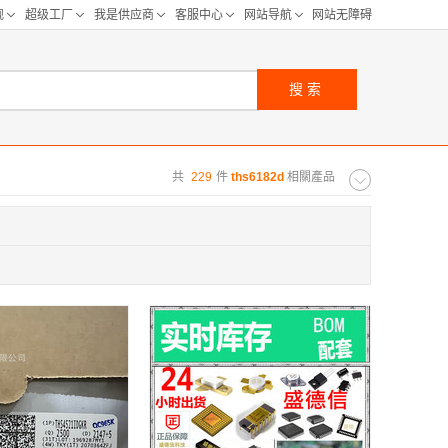
搜索
共
229
件
ths6182d
相關產品
购距离:
区
华北区
重庆
河北