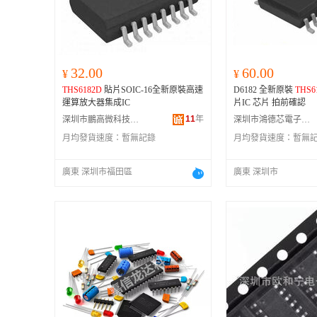
32.00
60.00
¥
¥
THS6182D
貼片SOIC-16全新原裝高速
D6182 全新原裝
THS6
運算放大器集成IC
片IC 芯片 拍前確認
11
年
深圳市鵬高微科技有限公司
深圳市鴻德芯電子有限公司
月均發貨速度：
暫無記錄
月均發貨速度：
暫無
廣東 深圳市福田區
廣東 深圳市