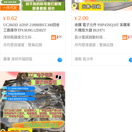
0.62
2.00
¥
¥
UC2843D ADSP-2189MBST-300回收
收購 電子元件 PHP45NQ10T 采購單
工廠庫存TPS3839G12DBZT
片機放大器 BLF871
2
年
1
深圳皓晟達文化科技有限公司
長沙靈感跳動科技有限公司
月均發貨速度：
暫無記錄
月均發貨速度：
暫無記錄
廣東 深圳市福田區
湖南 長沙市