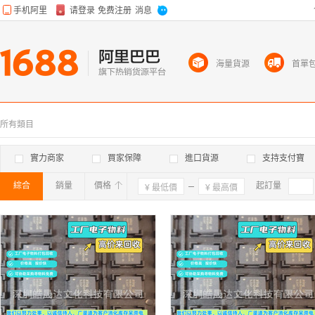
海量貨源
首單
所有類目
實力商家
買家保障
進口貨源
支持支付寶
綜合
銷量
價格
確定
起訂量