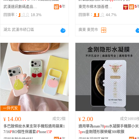
6
年
5
武漢速訊數碼產品經營部
東莞市樟木頭善禮手機配件店
回頭率：
18.3%
回頭率：
44.7%
湖北 武漢市硚口區
廣東 東莞市
14.00
2.00
¥
成交2個
¥
成交16910
多巴胺條紋水果支架手機殼適用蘋果1
適用華為mate70
p
ro水凝膜手機膜小米
7/16
P
RO個性保護套i
P
hone
15
P
5
p
ro金剛隱形膜榮耀300軟膜