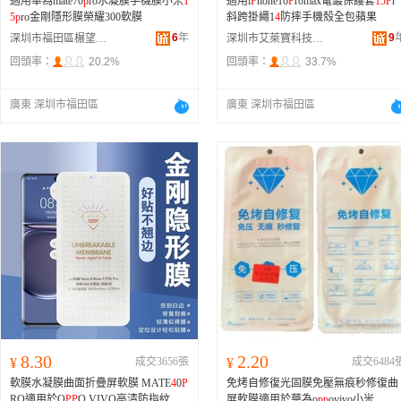
適用華為mate70
p
ro水凝膜手機膜小米
1
適用i
P
hone16
P
romax電鍍保護套
15
P
r
5
p
ro金剛隱形膜榮耀300軟膜
斜跨掛繩1
4
防摔手機殼全包蘋果
6
年
9
深圳市福田區榐望電子商行
深圳市艾萊寶科技有限公司
回頭率：
20.2%
回頭率：
33.7%
廣東 深圳市福田區
廣東 深圳市福田區
8.30
2.20
¥
成交3656張
¥
成交6484
軟膜水凝膜曲面折疊屏軟膜 MATE
4
0
P
免烤自修復光固膜免壓無痕秒修復曲
RO適用於O
P
P
O VIVO高清防指紋
屏軟膜適用於華為o
p
p
ovivo小米