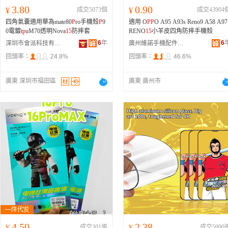
3.80
0.90
¥
成交5073個
¥
成交43904
四角氣囊適用華為mate80
P
ro手機殼
P
9
適用 O
P
P
O A95 A93s Reno9 A58 A97
0電鍍t
p
uM70透明Nova
15
防摔套
RENO
15
小羊皮四角防摔手機殼
6
年
6
深圳市會派科技有限公司
廣州維諾手機配件商行
回頭率：
24.8%
回頭率：
46.6%
廣東 深圳市福田區
廣東 廣州市
4.50
2.38
¥
成交301張
¥
成交5990