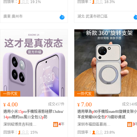
回頭率：
19.1%
回頭率：
18.3%
廣東 廣州市
湖北 武漢市硚口區
4.00
7.00
¥
成交457件
¥
成交140
適用小米
15
p
ro手機殼液態硅膠13ultra/
適用華為
p
90手機殼mate80旋轉支架
1
4
p
ro簡約ins風11全包12
p
防
羊皮榮耀600全包
P
70磨砂膚感
4
年
3
深圳紹博貝吉科技有限公司
深圳市福田區慕尚科技商行
回頭率：
15%
回頭率：
23.8%