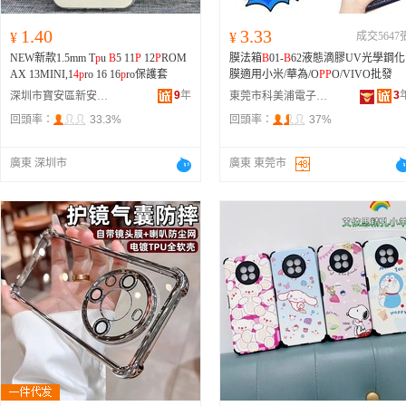
1.40
3.33
¥
¥
成交5647
NEW新款1.5mm T
p
u
B
5 11
P
12
P
ROM
膜法箱
B
01-
B
62液態滴膠UV光學鋼化
AX 13MINI,1
4
p
ro 16 16
p
ro保護套
膜適用小米/華為/O
P
P
O/VIVO批發
9
年
3
深圳市寶安區新安唯利特數碼配件商行
東莞市科美浦電子科技有限公司
回頭率：
33.3%
回頭率：
37%
廣東 深圳市
廣東 東莞市