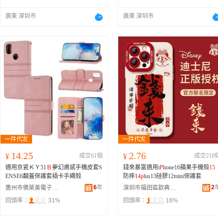
廣東 深圳市
廣東 深圳市
14.25
2.76
¥
成交61個
¥
成交210
適用京瓷ＫＹ51
Ｂ
夢幻膚感手機皮套S
錢來暴富適用i
P
hone16蘋果手機殼
15
ENSE6翻蓋保護套插卡手繩殼
防摔1
4
p
lus13硅膠12mini保護套
6
年
2
惠州市佛萊美電子有限公司
深圳市福田區欽典電子產品店
回頭率：
31%
回頭率：
16%