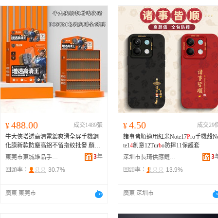
488.00
4.50
¥
成交1489張
¥
成交29
牛大俠增透高清電鍍爽滑全屏手機鋼
諸事皆順適用紅米Note17
P
ro手機殼N
化膜新款防塵高鋁不留指紋批發 顏色
te1
4
創意12Tur
b
o防摔11保護套
增透套裝【62個型號/186張膜配膜法
3
年
3
東莞市東城維品手機配件批發部
深圳市長琦供應鏈管理有限公司
箱】高清
B
OSOM電鍍超爽滑、A01
回頭率：
30.7%
回頭率：
13.9%
【蘋果XR/11】增透高清
B
OSOM電鍍
鋼化膜、A02【蘋果XSMAX/11
P
M】
增透高清
B
OSOM電鍍鋼化膜、A03
廣東 東莞市
廣東 深圳市
【蘋果12/12
P
RO】增透高清
B
OSOM
電鍍鋼化膜、A0
4
【蘋果12
P
M】增透
高清
B
OSOM電鍍鋼化膜、A05【蘋果