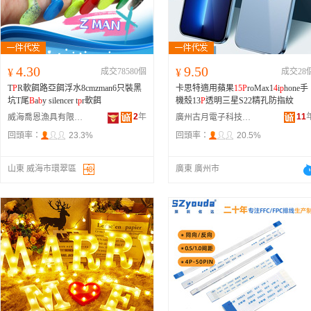
4.30
9.50
¥
成交78580個
¥
成交28
T
P
R軟餌路亞餌浮水8cmzman6只裝黑
卡思特適用蘋果
15
P
roMax1
4
i
p
hone手
坑T尾
B
a
b
y silencer t
p
r軟餌
機殼13
P
透明三星S22精孔防指紋
2
年
11
威海喬恩漁具有限公司
廣州古月電子科技有限公司
回頭率：
23.3%
回頭率：
20.5%
山東 威海市環翠區
廣東 廣州市