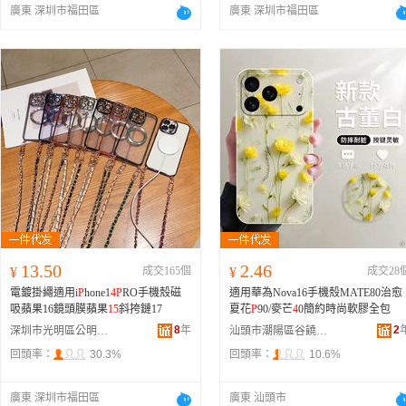
廣東 深圳市福田區
廣東 深圳市福田區
13.50
2.46
¥
成交165個
¥
成交28
電鍍掛繩適用i
P
hone1
4
P
RO手機殼磁
適用華為Nova16手機殼MATE80治愈
吸蘋果16鏡頭膜蘋果
15
斜挎鏈17
夏花
P
90/麥芒
4
0簡約時尚軟膠全包
8
年
2
深圳市光明區公明鑫譽源達電子商行
汕頭市潮陽區谷饒漫鉛電子商行
回頭率：
30.3%
回頭率：
10.6%
廣東 深圳市福田區
廣東 汕頭市