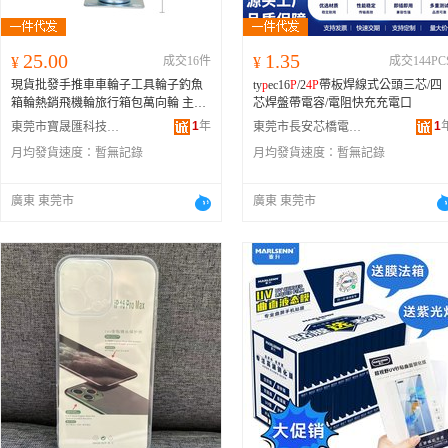
(10.5*22*
4
.5)、數字2(13*22*
4
.5)、數
字3(13.
4
*22*
4
.5)、數字
4
(
15
.1*22*
4
.
5)、數字5(13.5*22*
4
.5)、數字6(13.
4
*2
2*
4
.5)、數字7(13*22*
4
.5)、字母8(13.1
25.00
1.35
¥
成交16件
¥
成交144PC
*22*
4
.5)、數字9(13.
4
*22*
4
.5)
現貨批發手推車車輪子工具輪子釣魚
ty
p
ec16
P
/2
4
P
帶板焊線式公頭三芯/四
箱輪熱銷飛機輪旅行箱包萬向輪 主要
芯焊盤帶電容/電阻快充充電口
下游平台 wish、亞馬遜、獨立站、速
1
年
1
東莞市寶晟匯科技有限公司
東莞市長安芯橋電子廠
賣通、LAZADA、e
b
ay
月均發貨速度：
暫無記錄
月均發貨速度：
暫無記錄
廣東 東莞市
廣東 東莞市