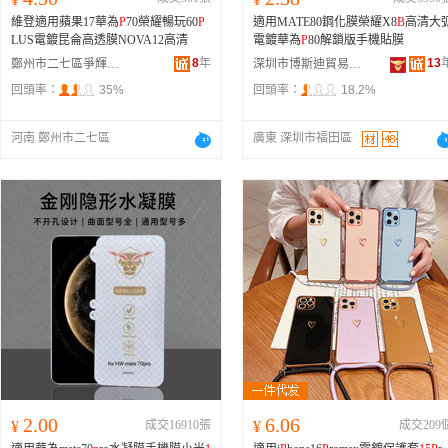
維登適用蘋果17華為
P
70榮耀暢玩60
P
適用MATE80鋼化膜榮耀X8
B
高清大
LUS電鍍昆侖高透膜NOVA12高清
電鍍華為
P
80解鎖版手機貼膜
8
年
13
鄭州市二七區爭輝通訊設備商行
深圳市博斯迪貿易有限公司
回頭率：
35%
回頭率：
18.2%
河南 鄭州市二七區
廣東 深圳市福田區
2.00
6.06
¥
成交16910張
¥
成交209