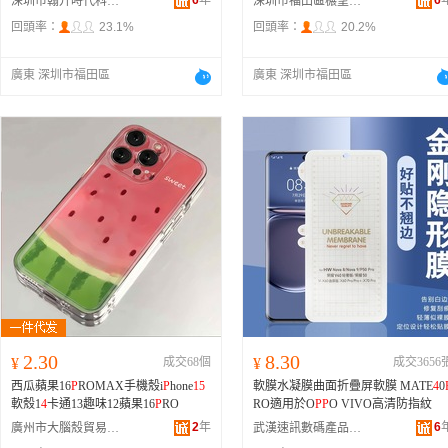
6
年
6
深圳市翰升時代科技有限公司
深圳市福田區榐望電子商行
回頭率：
23.1%
回頭率：
20.2%
廣東 深圳市福田區
廣東 深圳市福田區
2.30
8.30
¥
成交68個
¥
成交3656
西瓜蘋果16
P
ROMAX手機殼i
P
hone
15
軟膜水凝膜曲面折疊屏軟膜 MATE
4
0
軟殼1
4
卡通13趣味12蘋果16
P
RO
RO適用於O
P
P
O VIVO高清防指紋
2
年
6
廣州市大腦殼貿易商行
武漢速訊數碼產品經營部