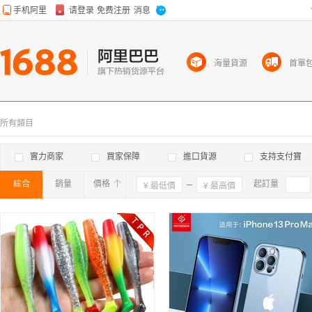
海量貨源
首單
所有類目
實力商家
買家保障
進口貨源
支持支付寶
綜合
銷量
價格
確定
起訂量