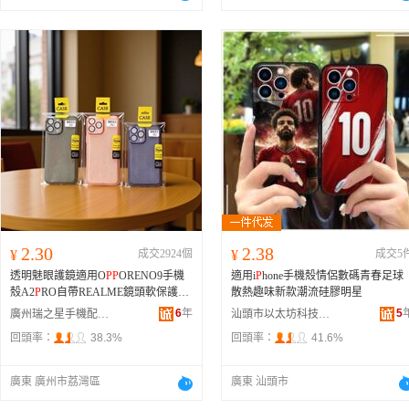
2.30
2.38
¥
成交2924個
¥
成交5
透明魅眼護鏡適用O
P
P
ORENO9手機
適用i
P
hone手機殼情侶數碼青春足球
殼A2
P
RO自帶REALME鏡頭軟保護軟
散熱趣味新款潮流硅膠明星
套
6
年
5
廣州瑞之星手機配件商行
汕頭市以太坊科技有限公司
回頭率：
38.3%
回頭率：
41.6%
廣東 廣州市荔灣區
廣東 汕頭市