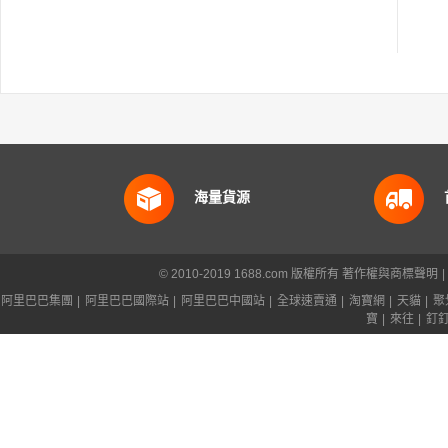
海量貨源
© 2010-2019 1688.com 版權所有
著作權與商標聲明
|
阿里巴巴集團
|
阿里巴巴國際站
|
阿里巴巴中國站
|
全球速賣通
|
淘寶網
|
天貓
|
聚
寶
|
來往
|
釘