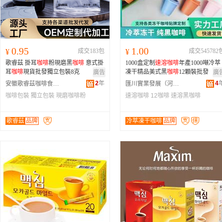
0.95
1.00
¥
成交183包
¥
成交545782
歌睿茲 掛耳
咖啡
粉現磨黑
咖啡
意式掛
1000盒定制
速溶
咖啡
年產1000噸冷萃
耳
咖啡
現貨批發獨立包裝8克
凍干精品美式黑
咖啡
12顆裝批發
廣告
廣
2
年
4
安徽歌睿茲咖啡食品有限責任公司
匯川實業發展（河南）有限公司
咖啡包裝
獨立包裝
現磨咖啡粉
速溶咖啡
12咖啡
速溶黑咖啡
歌睿茲
品牌
冷萃凍干咖啡
品牌