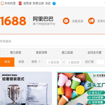
海量貨源
首單
所有類目
實力商家
買家保障
進口貨源
支持支付寶
綜合
銷量
價格
確定
起訂量