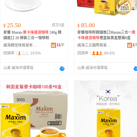
25.50
85.00
¥
成交8盒
¥
麥馨 Maxim
摩卡味
速溶咖啡
240g 韓
麥馨咖啡粉韓國進口Maxim三合一
摩
國進口 20 條裝三合一咖啡粉
卡味
速溶咖啡
禮盒裝黃盒整箱8盒
11
年
1
威海韓佳味貿易有限公司
威海三立國際貿易有限公司
回頭率：
19.5%
回頭率：
66.6%
山東 威海市環翠區
山東 威海市環翠區