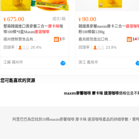
675.00
90.00
¥
成交1箱
¥
整箱韓國進口黃麥馨三合一
摩卡味
咖
韓國黃麥馨maxim摩卡三合一
速溶咖
啡100條*8盒Maxim
速溶咖啡
粉100條裝1200g
1
年
14
揚州臻鮮贊食品有限公司
義烏銘悅進出口有限公司
回頭率：
26.4%
回頭率：
23.9%
江蘇 揚州市
浙江 義烏市
您可能喜欢的货源
maxim麥馨咖啡 摩卡味 速溶咖啡
價格信息不
阿里巴巴為您找到18條maxim麥馨咖啡 摩卡味 速溶咖啡產品的詳細參數，