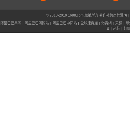
© 2010-2019 1688.com 版權所有
著作權與商標聲明
|
阿里巴巴集團
|
阿里巴巴國際站
|
阿里巴巴中國站
|
全球速賣通
|
淘寶網
|
天貓
|
聚
寶
|
來往
|
釘