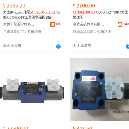
2565.20
2100.00
¥
¥
力士樂rexroth球閥
M-3SED10CK1X
/35
M-3SED10CK1X
/350CG24N9K4力士
0CG24N9K4/P工業閥電磁閥調節
樂球閥
1
年
14
東莞市聚瀚堂貿易有限公司
寧波富凱貿易有限公司
月均發貨速度：
暫無記錄
月均發貨速度：
暫無記錄
廣東 東莞市
浙江 寧波市
22500.00
843.60
¥
¥