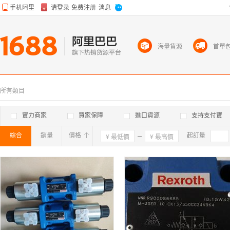
海量貨源
首單
所有類目
實力商家
買家保障
進口貨源
支持支付寶
綜合
銷量
價格
確定
起訂量