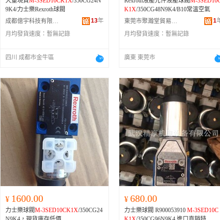
大量現貨
M-3SED10CK1X
/350CG24N
Rexroth液壓元件液壓球閥
M-3SED10
9K4/力士樂Rexroth球閥
K1X
/350CG48N9K4/B10常溫空氣
13
年
1
成都億宇科技有限公司
東莞市聚瀚堂貿易有限公司
月均發貨速度：
暫無記錄
月均發貨速度：
暫無記錄
四川 成都市金牛區
廣東 東莞市
1600.00
680.00
¥
¥
力士樂球閥
M-3SED10CK1X
/350CG24
力士樂球閥 R900053910
M-3SED10C
N9K4，現貨庫存低價
K1X
/350CG96N9K4 進口直銷特