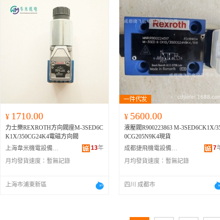
1710.00
5600.00
¥
¥
力士樂REXROTH方向閥座M-3SED6C
液壓閥R900223863 M-3SED6CK1X/3
K1X/350CG24K4電磁方向閥
0CG205N9K4現貨
13
年
7
上海韋米機電設備有限公司
成都捷飛機電設備有限公司
月均發貨速度：
暫無記錄
月均發貨速度：
暫無記錄
上海市浦東新區
四川 成都市