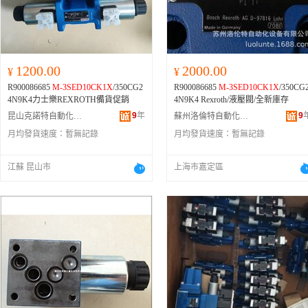
1200.00
2000.00
¥
¥
R900086685
M-3SED10CK1X
/350CG2
R900086685
M-3SED10CK1X
/350CG
4N9K4力士樂REXROTH備貨促銷
4N9K4 Rexroth/液壓閥/全新庫存
9
年
9
昆山克諾特自動化設備有限公司
蘇州洛倫特自動化設備有限公司
月均發貨速度：
暫無記錄
月均發貨速度：
暫無記錄
江蘇 昆山市
上海市嘉定區