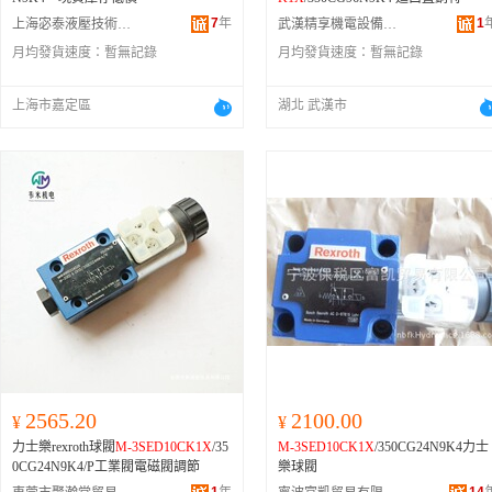
7
年
1
上海宓泰液壓技術有限公司
武漢精享機電設備有限公司
月均發貨速度：
暫無記錄
月均發貨速度：
暫無記錄
上海市嘉定區
湖北 武漢市
2565.20
2100.00
¥
¥
力士樂rexroth球閥
M-3SED10CK1X
/35
M-3SED10CK1X
/350CG24N9K4力士
0CG24N9K4/P工業閥電磁閥調節
樂球閥