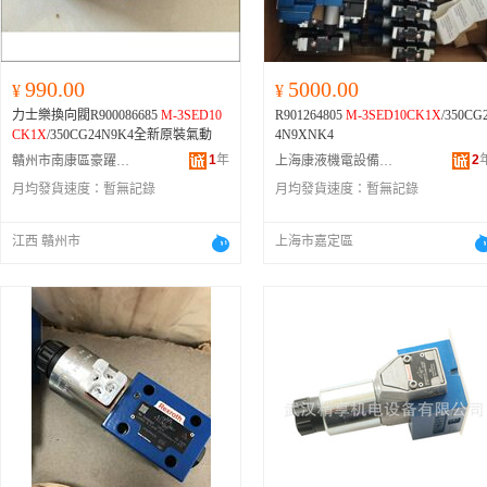
990.00
5000.00
¥
¥
力士樂換向閥R900086685
M-3SED10
R901264805
M-3SED10CK1X
/350CG
CK1X
/350CG24N9K4全新原裝氣動
4N9XNK4
1
年
2
贛州市南康區豪躍寵物用品店
上海康液機電設備有限公司
月均發貨速度：
暫無記錄
月均發貨速度：
暫無記錄
江西 贛州市
上海市嘉定區