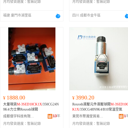
月均發貨速度：
暫無記錄
月均發貨速度：
暫無記錄
福建 廈門市湖里區
四川 成都市金牛區
1888.00
3990.20
¥
¥
大量現貨
M-3SED10CK1X
/350CG24N
Rexroth液壓元件液壓球閥
M-3SED10
9K4/力士樂Rexroth球閥
K1X
/350CG48N9K4/B10常溫空氣
13
年
1
成都億宇科技有限公司
東莞市聚瀚堂貿易有限公司
月均發貨速度：
暫無記錄
月均發貨速度：
暫無記錄