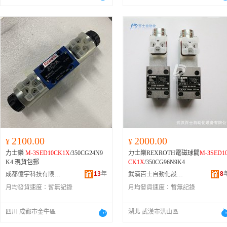
2100.00
2000.00
¥
¥
力士樂
M-3SED10CK1X
/350CG24N9
力士樂REXROTH電磁球閥
M-3SED1
K4 現貨包郵
CK1X
/350CG96N9K4
13
年
8
成都億宇科技有限公司
武漢百士自動化設備有限公司
月均發貨速度：
暫無記錄
月均發貨速度：
暫無記錄
四川 成都市金牛區
湖北 武漢市洪山區