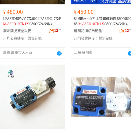
480.00
450.00
¥
¥
LFA32DREWV-7X/006 LFA32H2-7X/F
德國Rexroth力士樂電磁球閥R900086
M-3SED10CK1X
/350CG24N9K4
85
M-3SED10CK1X
/350CG24N9K4
13
年
12
廣州驥騰液壓設備有限公司
蘇州詩博靖自動化設備有限公司
月均發貨速度：
暫無記錄
月均發貨速度：
暫無記錄
廣東 廣州市天河區
江蘇 蘇州市