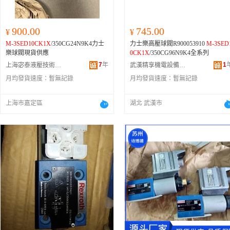
900.00
745.00
¥
¥
M-3SED10CK1X
/350CG24N9K4力士
力士樂高壓球閥R900053910
M-3SED
樂球閥現貨供應
0CK1X
/350CG96N9K4全系列
7
年
1
上海宓泰液壓技術有限公司
武漢精享機電設備有限公司
月均發貨速度：
暫無記錄
月均發貨速度：
暫無記錄
上海市嘉定區
湖北 武漢市