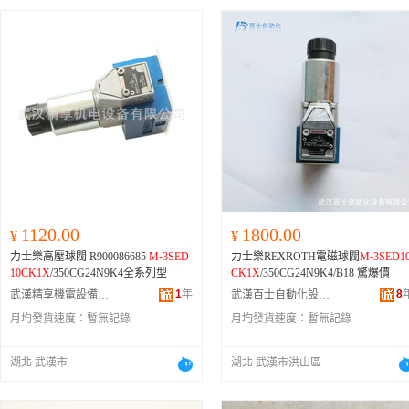
1120.00
1800.00
¥
¥
力士樂高壓球閥 R900086685
M-3SED
力士樂REXROTH電磁球閥
M-3SED1
10CK1X
/350CG24N9K4全系列型
CK1X
/350CG24N9K4/B18 驚爆價
1
年
8
武漢精享機電設備有限公司
武漢百士自動化設備有限公司
月均發貨速度：
暫無記錄
月均發貨速度：
暫無記錄
湖北 武漢市
湖北 武漢市洪山區