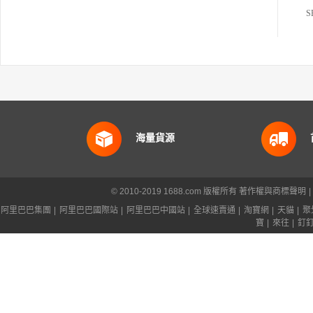
海量貨源
© 2010-2019 1688.com 版權所有
著作權與商標聲明
|
阿里巴巴集團
|
阿里巴巴國際站
|
阿里巴巴中國站
|
全球速賣通
|
淘寶網
|
天貓
|
聚
寶
|
來往
|
釘