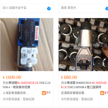
四川 成都市金牛區
廣東 東莞市
1600.00
680.00
¥
¥
力士樂球閥
M-3SED10CK1X
/350CG24
力士樂球閥 R900053910
M-3SED10C
N9K4，現貨庫存低價
K1X
/350CG96N9K4 進口直銷特
7
年
1
上海宓泰液壓技術有限公司
武漢精享機電設備有限公司
月均發貨速度：
暫無記錄
月均發貨速度：
暫無記錄