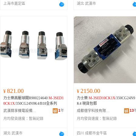
上海市嘉定區
湖北 武漢市
821.00
2150.00
¥
¥
力士樂高壓球閥R900224640
M-3SED1
力士樂
M-3SED10CK1X
/350CG24N9
0CK1X
/350CG24N9K4/B18全系列
K4 現貨包郵
1
年
13
武漢精享機電設備有限公司
成都億宇科技有限公司
月均發貨速度：
暫無記錄
月均發貨速度：
暫無記錄
湖北 武漢市
四川 成都市金牛區