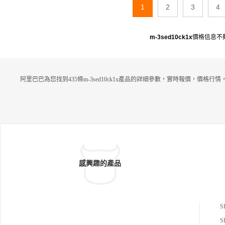
1
2
3
4
m-3sed10ck1x
價格信息不
阿里巴巴為您找到435條m-3sed10ck1x產品的詳細參數，實時報價，價格行
感興趣的產品
S