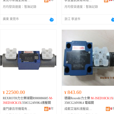
1
年
14
東莞市聚瀚堂貿易有限公司
寧波富凱貿易有限公司
月均發貨速度：
暫無記錄
月均發貨速度：
暫無記錄
廣東 東莞市
浙江 寧波市
22500.00
843.60
¥
¥
REXROTH力士樂球閥R900086685
M-
德國Rexroth/力士樂
M-3SED10CK1X
/
3SED10CK1X
/350CG24N9K4液壓閥
350CG24N9K4 電磁閥
8
年
6
廈門康百世機電有限公司
成都艾瑞科液壓設備有限公司