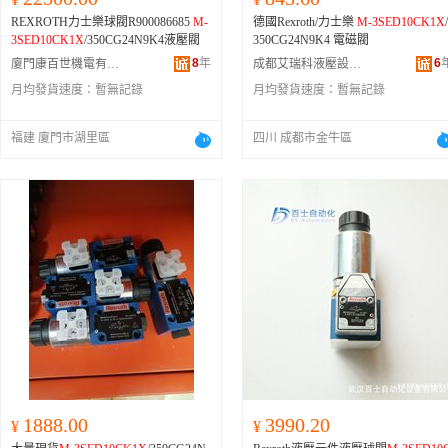
REXROTH力士樂球閥R900086685
M-
德國Rexroth/力士樂
M-3SED10CK1X
/
3SED10CK1X
/350CG24N9K4液壓閥
350CG24N9K4 電磁閥
8
年
6
廈門康百世機電有限公司
成都艾瑞科液壓設備有限公司
月均發貨速度：
暫無記錄
月均發貨速度：
暫無記錄
福建 廈門市湖里區
四川 成都市金牛區
1888.00
3990.20
¥
¥