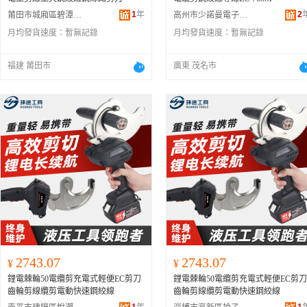
1
年
2
莆田市城廂區碧潭商貿有限公司
高州市少諾曼電子商務商行
月均發貨速度：
暫無記錄
月均發貨速度：
暫無記錄
福建 莆田市
廣東 茂名市
2743.07
2743.07
¥
¥
鋰電棘輪50電纜剪充電式輕便EC剪刀
鋰電棘輪50電纜剪充電式輕便EC剪刀
齒輪剪線纜剪電動快速鋼絞線
齒輪剪線纜剪電動快速鋼絞線