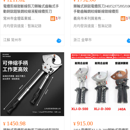
電纜剪線鉗斷線剪刀棘輪式齒輪式手
棘輪式銅鋁電纜剪刀J40J52J75J95J10
動銅鋁鎧裝鋼絞線液壓線纜剪刀
手動齒輪鋼絞線斷線鉗線纜剪
1
年
1
常州市金壇區東城珏居百貨商行
義烏市禾刊貿易有限公司
月均發貨速度：
暫無記錄
月均發貨速度：
暫無記錄
江蘇 常州市
浙江 金華市
1450.98
915.00
¥
¥