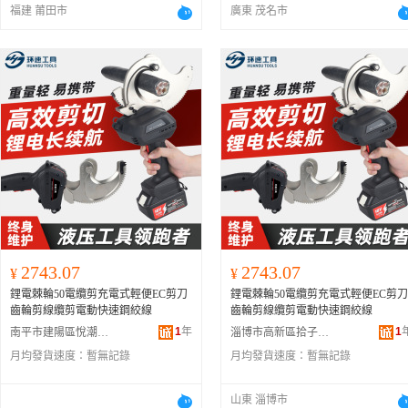
福建 莆田市
廣東 茂名市
2743.07
2743.07
¥
¥
鋰電棘輪50電纜剪充電式輕便EC剪刀
鋰電棘輪50電纜剪充電式輕便EC剪刀
齒輪剪線纜剪電動快速鋼絞線
齒輪剪線纜剪電動快速鋼絞線
1
年
1
南平市建陽區悅潮選百貨商行
淄博市高新區拾子軒百貨商行
月均發貨速度：
暫無記錄
月均發貨速度：
暫無記錄
山東 淄博市