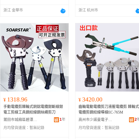
浙江 金華市
浙江 杭州市
1318.96
3420.00
¥
¥
手動電纜剪棘輪式銅鋁電纜鉗斷線鉗
齒輪電動電纜剪刀液壓電纜剪 棘輪式
電工剪線工具鋼絞線鋼絲繩剪刀
電纜剪鋼絞線導線EC-765M
1
年
2
莆田市城廂區碧潭商貿有限公司
高州市少諾曼電子商務商行
月均發貨速度：
暫無記錄
月均發貨速度：
暫無記錄