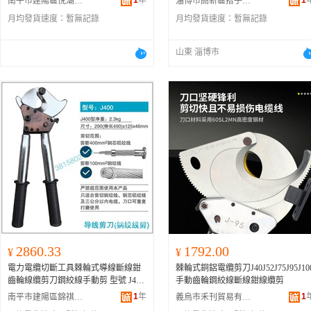
1
年
1
南平市建陽區悅潮選百貨商行
淄博市高新區拾子軒百貨商行
月均發貨速度：
暫無記錄
月均發貨速度：
暫無記錄
山東 淄博市
2860.33
1792.00
¥
¥
電力電纜切斷工具棘輪式導線斷線鉗
棘輪式銅鋁電纜剪刀J40J52J75J95J10
齒輪線纜剪刀鋼絞線手動剪 型號 J400
手動齒輪鋼絞線斷線鉗線纜剪
直柄剪刀-J400直柄剪刀-J400直柄剪
1
年
1
南平市建陽區錦祺霖百貨商行
義烏市禾刊貿易有限公司
刀、J400伸縮柄剪刀-J400伸縮柄剪刀-