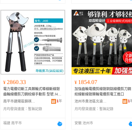
2860.33
1854.07
¥
¥
電力電纜切斷工具棘輪式導線斷線鉗
加強齒輪電纜剪線鉗銅鋁線纜剪刀鋼
齒輪線纜剪刀鋼絞線手動剪 型號 J400
絞線斷線鉗棘輪電纜剪電工進口
直柄剪刀-J400直柄剪刀-J400直柄剪
1
年
1
南平市建陽區錦祺霖百貨商行
池州市貴池區北渝貿易商行
刀、J400伸縮柄剪刀-J400伸縮柄剪刀-
月均發貨速度：
暫無記錄
月均發貨速度：
暫無記錄
J400伸縮柄剪刀、J630直柄剪刀-J630
直柄剪刀-J630直柄剪刀、J630伸縮柄
剪刀-J630伸縮柄剪刀-J630伸縮柄剪
福建 南平市
安徽 池州市
刀、J13導線剪刀-J13導線剪刀-J13導
線剪刀、J25導線剪刀-J25導線剪刀-J2