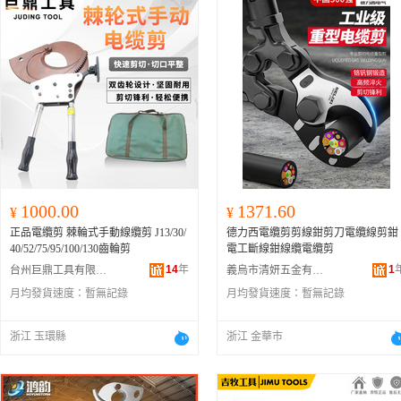
1000.00
1371.60
¥
¥
正品電纜剪 棘輪式手動線纜剪 J13/30/
德力西電纜剪剪線鉗剪刀電纜線剪鉗
40/52/75/95/100/130齒輪剪
電工斷線鉗線纜電纜剪
14
年
1
台州巨鼎工具有限公司
義烏市清妍五金有限公司
月均發貨速度：
暫無記錄
月均發貨速度：
暫無記錄
浙江 玉環縣
浙江 金華市