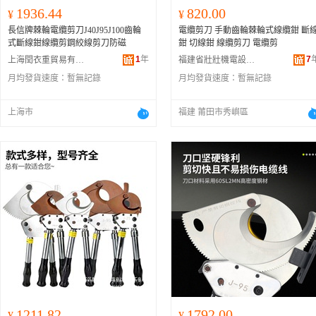
1936.44
820.00
¥
¥
長信牌棘輪電纜剪刀J40J95J100齒輪
電纜剪刀 手動齒輪棘輪式線纜鉗 斷
式斷線鉗線纜剪鋼絞線剪刀防磁
鉗 切線鉗 線纜剪刀 電纜剪
1
年
7
上海閏衣重貿易有限公司
福建省壯壯機電設備有限公司
月均發貨速度：
暫無記錄
月均發貨速度：
暫無記錄
上海市
福建 莆田市秀嶼區
1211.82
1792.00
¥
¥