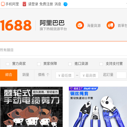
海量貨源
首單
所有類目
實力商家
買家保障
進口貨源
支持支付寶
綜合
銷量
價格
確定
起訂量