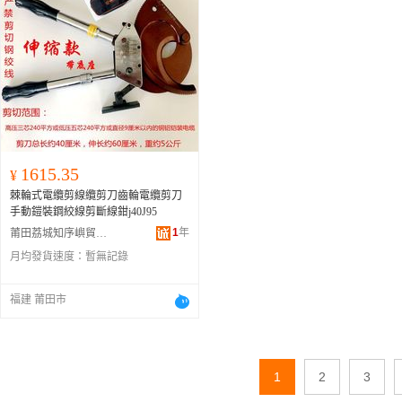
1615.35
¥
棘輪式電纜剪線纜剪刀齒輪電纜剪刀
手動鎧裝鋼絞線剪斷線鉗j40J95
1
年
莆田荔城知序嶼貿易有限公司
月均發貨速度：
暫無記錄
福建 莆田市
1
2
3