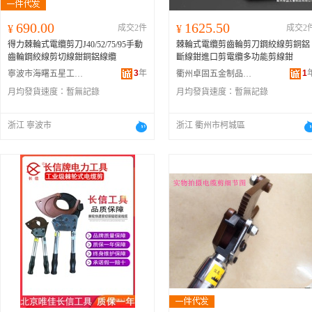
690.00
1625.50
¥
成交2件
¥
成交2
得力棘輪式電纜剪刀J40/52/75/95手動
棘輪式電纜剪齒輪剪刀鋼絞線剪銅鋁
齒輪鋼絞線剪切線鉗銅鋁線纜
斷線鉗進口剪電纜多功能剪線鉗
3
年
1
寧波市海曙五星工具有限公司
衢州卓固五金制品有限公司
月均發貨速度：
暫無記錄
月均發貨速度：
暫無記錄
浙江 寧波市
浙江 衢州市柯城區