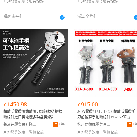
月均發貨速度：
暫無記錄
月均發貨速度：
暫無記錄
J400伸縮柄剪刀、J630直柄剪刀-J630
直柄剪刀-J630直柄剪刀、J630伸縮柄
剪刀-J630伸縮柄剪刀-J630伸縮柄剪
福建 南平市
浙江 金華市
刀、J13導線剪刀-J13導線剪刀-J13導
線剪刀、J25導線剪刀-J25導線剪刀-J2
5導線剪刀、J30導線剪刀-J30導線剪
刀-J30導線剪刀、J50導線剪刀-J50導
線剪刀-J50導線剪刀、J40電纜剪刀-J4
0電纜剪刀-J40電纜剪刀、J40A電纜剪
刀-J40A電纜剪刀-J40A電纜剪刀、J52
電纜剪刀-J52電纜剪刀-J52電纜剪刀、
J75電纜剪刀
-
J75電纜剪刀
-
J75電纜剪
刀
、J95電纜剪刀-J95電纜剪刀-J95電
纜剪刀、J100電纜剪刀-J100電纜剪刀-
J100電纜剪刀、J130電纜剪刀-J130電
纜剪刀-J130電纜剪刀、SDJ-80液壓剪
刀-SDJ-80液壓剪刀-SDJ-80液壓剪
刀、CPC-75手動液壓剪刀-CPC-75手
動液壓剪刀-CPC-75手動液壓剪刀、C
1450.98
915.00
¥
¥
PC-40BL手動液壓剪刀-CPC-40BL手動
棘輪式電纜剪齒輪剪刀鋼絞線剪銅鋁
J40A電纜剪XLJ-D-300棘輪式電纜剪
液壓剪刀-CPC-40BL手動液壓剪刀、D
斷線鉗進口剪電纜多功能剪線鉗
刀齒輪剪手動斷線鉗J957552葆力
-300小型電纜剪刀-D-300小型電纜剪
刀-D-300小型電纜剪刀、D-500小型電
1
年
1
義烏荏躍貿易有限公司
杭州建德晚麗貿易商行
纜剪刀(手柄可伸縮)-D-500小型電纜剪
月均發貨速度：
暫無記錄
月均發貨速度：
暫無記錄
刀(手柄可伸縮)-D-500小型電纜剪刀(