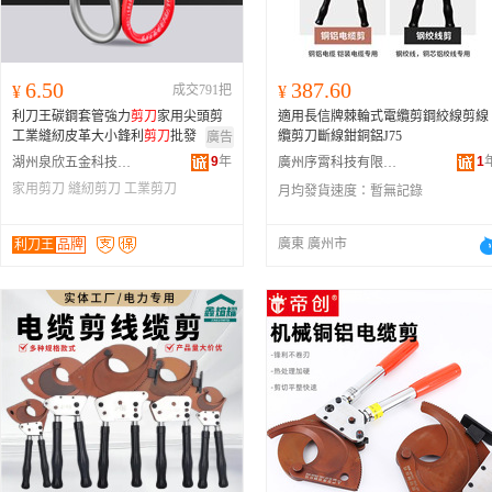
6.50
387.60
¥
成交791把
¥
利刀王碳鋼套管強力
剪刀
家用尖頭剪
適用長信牌棘輪式電纜剪鋼絞線剪線
工業縫紉皮革大小鋒利
剪刀
批發
纜剪刀斷線鉗銅鋁J75
廣告
9
年
1
湖州泉欣五金科技有限公司
廣州序霄科技有限公司
家用剪刀
縫紉剪刀
工業剪刀
月均發貨速度：
暫無記錄
廣東 廣州市
利刀王
品牌