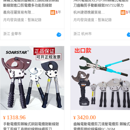
棘輪式電纜剪齒輪剪刀鋼絞線剪銅鋁
J40A電纜剪XLJ-D-300棘輪式電纜剪
斷線鉗進口剪電纜多功能剪線鉗
刀齒輪剪手動斷線鉗J957552葆力
1
年
1
義烏荏躍貿易有限公司
杭州建德晚麗貿易商行
月均發貨速度：
暫無記錄
月均發貨速度：
暫無記錄
浙江 金華市
浙江 杭州市
1318.96
3420.00
¥
¥
手動電纜剪棘輪式銅鋁電纜鉗斷線鉗
齒輪電動電纜剪刀液壓電纜剪 棘輪式
電工剪線工具鋼絞線鋼絲繩剪刀
電纜剪鋼絞線導線EC-765M