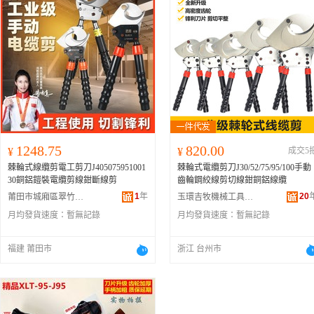
1248.75
820.00
¥
¥
成交5
棘輪式線纜剪電工剪刀J405075951001
棘輪式電纜剪刀J30/52/75/95/100手動
30銅鋁鎧裝電纜剪線鉗斷線剪
齒輪鋼絞線剪切線鉗銅鋁線纜
1
年
20
莆田市城廂區翠竹閣商貿有限公司
玉環吉牧機械工具有限公司
月均發貨速度：
暫無記錄
月均發貨速度：
暫無記錄
福建 莆田市
浙江 台州市