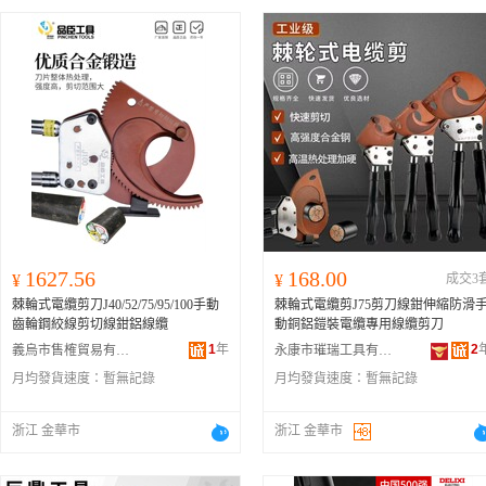
5導線剪刀、J30導線剪刀-J30導線剪
刀-J30導線剪刀、J50導線剪刀-J50導
線剪刀-J50導線剪刀、J40電纜剪刀-J4
0電纜剪刀-J40電纜剪刀、J40A電纜剪
刀-J40A電纜剪刀-J40A電纜剪刀、J52
電纜剪刀-J52電纜剪刀-J52電纜剪刀、
J75電纜剪刀
-
J75電纜剪刀
-
J75電纜剪
刀
、J95電纜剪刀-J95電纜剪刀-J95電
纜剪刀、J100電纜剪刀-J100電纜剪刀-
J100電纜剪刀、J130電纜剪刀-J130電
纜剪刀-J130電纜剪刀、SDJ-80液壓剪
刀-SDJ-80液壓剪刀-SDJ-80液壓剪
刀、CPC-75手動液壓剪刀-CPC-75手
動液壓剪刀-CPC-75手動液壓剪刀、C
1627.56
168.00
¥
¥
成交3
PC-40BL手動液壓剪刀-CPC-40BL手動
棘輪式電纜剪刀J40/52/75/95/100手動
棘輪式電纜剪J75剪刀線鉗伸縮防滑
液壓剪刀-CPC-40BL手動液壓剪刀、D
齒輪鋼絞線剪切線鉗鋁線纜
動銅鋁鎧裝電纜專用線纜剪刀
-300小型電纜剪刀-D-300小型電纜剪
刀-D-300小型電纜剪刀、D-500小型電
1
年
2
義烏市售榷貿易有限公司
永康市璀瑞工具有限公司
纜剪刀(手柄可伸縮)-D-500小型電纜剪
月均發貨速度：
暫無記錄
月均發貨速度：
暫無記錄
刀(手柄可伸縮)-D-500小型電纜剪刀(
浙江 金華市
浙江 金華市