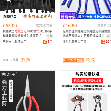
65.00
16.80
¥
成交26071個
¥
成交4710
棘輪式剪
電纜
剪刀
J40J52
J75
J95J100手
廠家貨源鋼絲繩剪鋼絲纜剪斷線鉗鋼
動齒輪鋼絞線斷線鉗線纜剪切
絲繩剪鋼絲大力剪頭剪鋼絞線鉗
推薦
廣
5
年
10
玉環市悅動液壓工具有限公司
徐州銳爾五金工具制造有限公司
浙江 玉環縣
RUR/銳爾
品牌