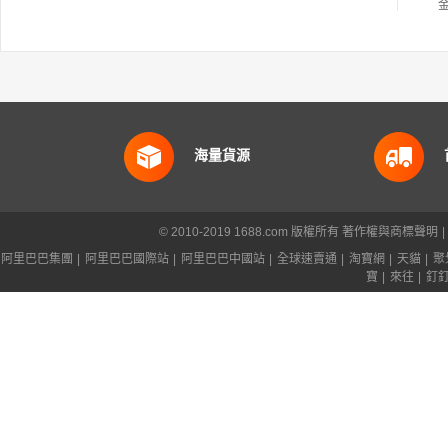
海量貨源
© 2010-2019 1688.com 版權所有
著作權與商標聲明
|
阿里巴巴集團
|
阿里巴巴國際站
|
阿里巴巴中國站
|
全球速賣通
|
淘寶網
|
天貓
|
聚
寶
|
來往
|
釘