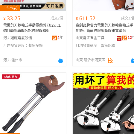
33.25
611.52
¥
成交2個
¥
成交27
電纜剪刀棘輪式手動電纜剪刀J25J52J
帝創品牌省力電纜剪刀棘輪齒輪式手
95J100齒輪鋼芯鋁絞線線纜剪
動鋒利齒輪絞線剪斷線鉗電纜剪
4
年
12
河北煊耀電氣設備制造有限公司
山東滬江五金工具有限公司
月均發貨速度：
暫無記錄
月均發貨速度：
暫無記錄
河北 滄州市
山東 臨沂市河東區