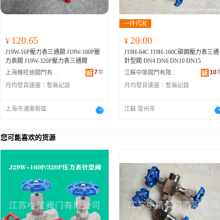
120.65
20.00
¥
¥
J19W-16P壓力表三通閥 J19W-160P壓
J19H-64C J19H-160C碳鋼壓力表三通
力表閥 J19W-320P壓力表三通閥
針型閥 DN4 DN6 DN10 DN15
7
年
10
上海維旺迪閥門有限公司
江蘇中策閥門有限公司
月均發貨速度：
暫無記錄
月均發貨速度：
暫無記錄
上海市浦東新區
江蘇 常州市
您可能喜欢的货源