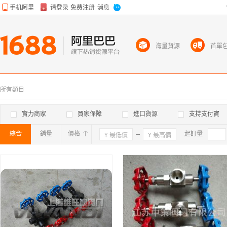
海量貨源
首單
所有類目
實力商家
買家保障
進口貨源
支持支付寶
綜合
銷量
價格
確定
起訂量