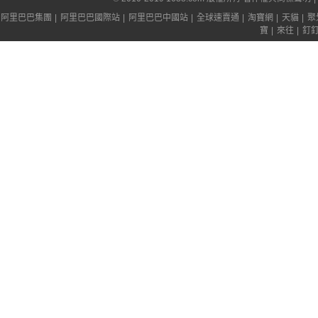
阿里巴巴集團
|
阿里巴巴國際站
|
阿里巴巴中國站
|
全球速賣通
|
淘寶網
|
天貓
|
聚
寶
|
來往
|
釘