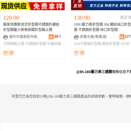
120.00
130.00
成交3
廠家供應節流式針型閥不銹鋼外螺紋
JJM1壓力表針型閥 304 螺紋絲口針型
針型閥壓力表根部閥針型截止閥
閥 不銹鋼針型閥 絲口針型閥
20
年
17
揚中市儀表配件廠有限公司
安徽天康(集團)股份有限公司
不銹鋼截止閥
不銹鋼針型閥
外螺紋截
304不銹鋼針型閥
螺紋針型閥
304針
止閥
型閥
j19h-160壓力表三通閥
價格信息不
阿里巴巴為您找到10條j19h-160壓力表三通閥產品的詳細參數，實時報價，