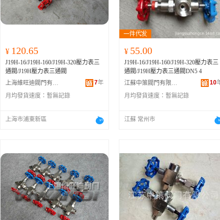
120.65
55.00
¥
¥
J19H-16/J19H-160/J19H-320壓力表三
J19H-16/J19H-160/J19H-320壓力表三
通閥/J19H壓力表三通閥
通閥/J19H壓力表三通閥DN5 4
7
年
10
上海維旺迪閥門有限公司
江蘇中策閥門有限公司
月均發貨速度：
暫無記錄
月均發貨速度：
暫無記錄
上海市浦東新區
江蘇 常州市