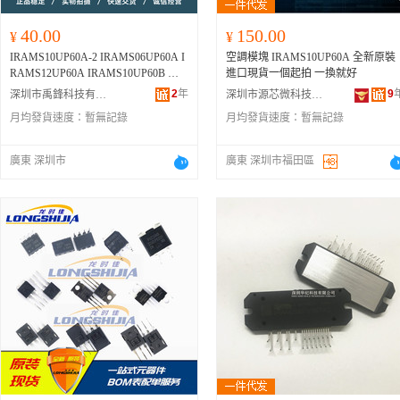
40.00
150.00
¥
¥
IRAMS10UP60A-2 IRAMS06UP60A I
空調模塊 IRAMS10UP60A 全新原裝
RAMS12UP60A IRAMS10UP60B 包
進口現貨一個起拍 一換就好
好用
2
年
9
深圳市禹鋒科技有限公司
深圳市源芯微科技有限公司
月均發貨速度：
暫無記錄
月均發貨速度：
暫無記錄
廣東 深圳市
廣東 深圳市福田區