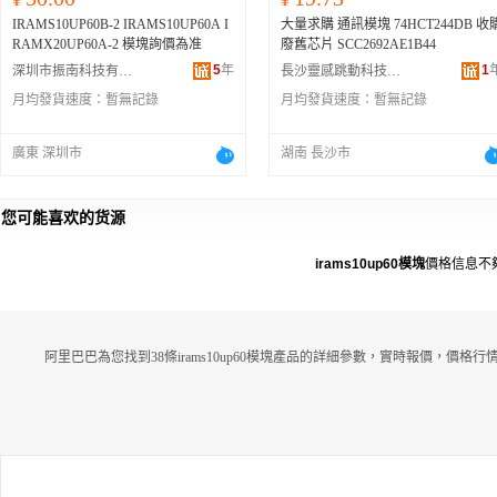
IRAMS10UP60B-2 IRAMS10UP60A I
大量求購 通訊模塊 74HCT244DB 收
RAMX20UP60A-2 模塊詢價為准
廢舊芯片 SCC2692AE1B44
5
年
1
深圳市振南科技有限公司
長沙靈感跳動科技有限公司
月均發貨速度：
暫無記錄
月均發貨速度：
暫無記錄
廣東 深圳市
湖南 長沙市
您可能喜欢的货源
irams10up60模塊
價格信息不
阿里巴巴為您找到38條irams10up60模塊產品的詳細參數，實時報價，價格