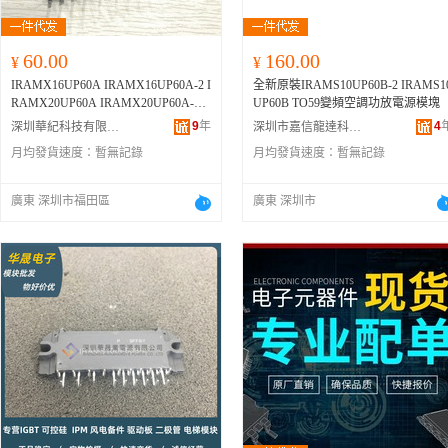
60.00
160.00
¥
¥
IRAMX16UP60A IRAMX16UP60A-2 I
全新原裝IRAMS10UP60B-2 IRAMS1
RAMX20UP60A IRAMX20UP60A-2 I
UP60B TO59變頻空調功放電源模塊
PM
9
年
4
深圳華紀科技有限公司
深圳市嘉信龍達科技有限公司
月均發貨速度：
暫無記錄
月均發貨速度：
暫無記錄
廣東 深圳市福田區
廣東 深圳市