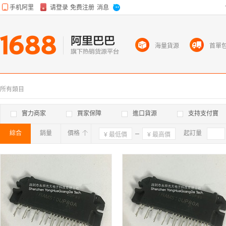
海量貨源
首單
所有類目
實力商家
買家保障
進口貨源
支持支付寶
綜合
銷量
價格
確定
起訂量