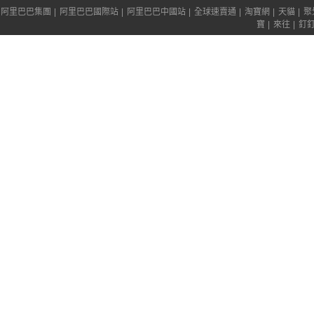
阿里巴巴集團
|
阿里巴巴國際站
|
阿里巴巴中國站
|
全球速賣通
|
淘寶網
|
天貓
|
聚
寶
|
來往
|
釘