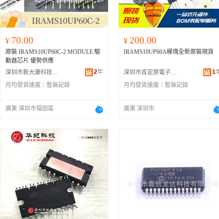
70.00
200.00
¥
¥
原裝 IRAMS10UP60C-2 MODULE 驅
IRAMS10UP60A模塊全新原裝現貨
動器芯片 優勢供應
2
年
1
深圳市新大康科技有限公司
深圳市肯定原電子有限公司
月均發貨速度：
暫無記錄
月均發貨速度：
暫無記錄
廣東 深圳市福田區
廣東 深圳市