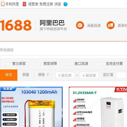
海量貨源
首單
所有類目
實力商家
買家保障
進口貨源
支持支付寶
綜合
銷量
價格
確定
起訂量