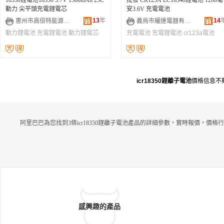
18350鋰電池18350 3.7V 1300mAh 25C
批發 CR123A LC16340鋰電池 1200毫
動力 尖平頭充電鋰電芯
安3.6V 充電電池
13
年
14
惠州市高倍特能源科技有限公司
義烏市耀達電器有限公司
動力鋰電池
充電鋰電池
動力鋰電芯
充電電池
充電鋰電池
cr123a電池
icr18350鋰離子電池
價格信息不
阿里巴巴為您找到3條icr18350鋰離子電池產品的詳細參數，實時報價，價格
感興趣的產品