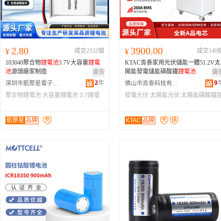
2.80
3900.00
¥
成交2532個
¥
成交140
103040聚合物
鋰
電池
3.7V大容量
鋰
電
KTAC肯泰家用光伏儲能一體51.2V太
池
源頭廠家制造
陽能發電儲能磷酸鐵
鋰
電池
廣告
廣
2
年
9
深圳市凱聚星電子科技有限公司
佛山市肯泰科技有限公司
聚合物鋰電池
大容量鋰電池
3.7鋰電
發電光伏
太陽能光伏
太陽能磷酸鐵
池
電池
凱聚星
品牌
KTAC
品牌