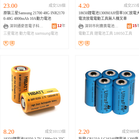
23.00
4.20
成交526個
成交255
原裝三星Samsung 21700 48G INR2170
18650鋰電池1300MAH倍率10C放電
0-48G 4800mAh 10A動力電池
電流放電電動工具無人機叉車
12
年
15
深圳通麥思電子科技有限公司
深圳市利賽奧電池新能源有限公司
三星電池
動力電池
samsung電池
電動工具
鋰電池工具
18650工具
8.20
2.20
成交10113個
成交9899