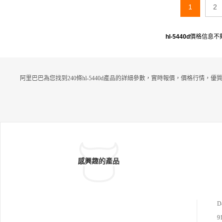
1
2
hl-5440d
價格信息不
阿里巴巴為您找到240條hl-5440d產品的詳細參數，實時報價，價格行情，優
感興趣的產品