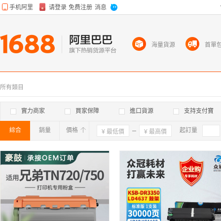
海量貨源
首單
所有類目
實力商家
買家保障
進口貨源
支持支付寶
綜合
銷量
價格
確定
起訂量