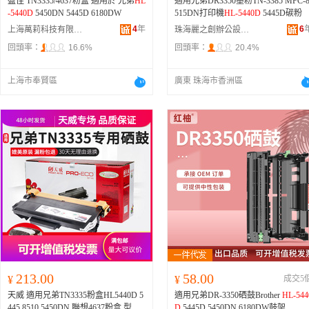
盈佳 TN3335/4637粉盒 適用於 兄弟
HL
適用兄弟DR3350墨粉TN-3385 MFC-
-5440D
5450DN 5445D 6180DW
515DN打印機
HL-5440D
5445D碳粉
4
年
6
上海萬莉科技有限公司
珠海麗之創辦公設備有限公司
回頭率：
16.6%
回頭率：
20.4%
上海市奉賢區
廣東 珠海市香洲區
213.00
58.00
¥
¥
成交5
天威 適用兄弟TN3335粉盒HL5440D 5
適用兄弟DR-3350硒鼓Brother
HL-544
445 8510 5450DN 聯想4637粉盒 型號
D
5445D 5450DN 6180DW鼓架