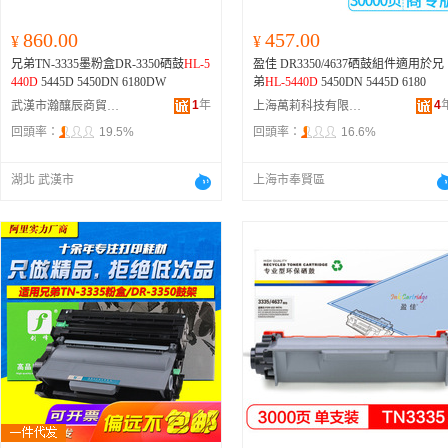
860.00
457.00
¥
¥
兄弟TN-3335墨粉盒DR-3350硒鼓
HL-5
盈佳 DR3350/4637硒鼓組件適用於兄
440D
5445D 5450DN 6180DW
弟
HL-5440D
5450DN 5445D 6180
1
年
4
武漢市瀚釀辰商貿有限公司
上海萬莉科技有限公司
回頭率：
19.5%
回頭率：
16.6%
湖北 武漢市
上海市奉賢區