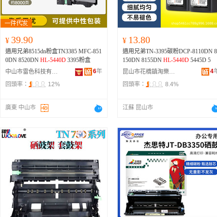
39.90
13.80
¥
¥
適用兄弟8515dn粉盒TN3385 MFC-851
適用兄弟TN-3395碳粉DCP-8110DN 8
0DN 8520DN
HL-5440D
3395粉盒
150DN 8155DN
HL-5440D
5445D 5
6
年
4
中山市雷色科技有限公司
昆山市花橋鎮淘樂美貿易商行
回頭率：
12%
回頭率：
8.4%
廣東 中山市
江蘇 昆山市