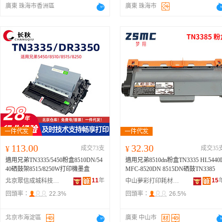
廣東 珠海市香洲區
廣東 珠海市
113.00
32.30
¥
成交73支
¥
成交35
適用兄弟TN3335/5450粉盒8510DN/54
適用兄弟8510dn粉盒TN3335 HL5440
40硒鼓架8515/8250W打印機墨盒
MFC-8520DN 8515DN硒鼓TN3385
11
年
15
北京眾信成城科技發展有限公司
中山夢彩打印耗材有限公司
回頭率：
22.3%
回頭率：
26.5%
北京市海淀區
廣東 中山市