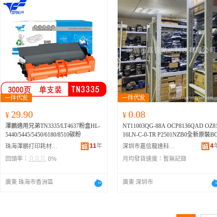
29.90
0.08
¥
¥
澤鵬適用兄弟TN3335/LT4637粉盒HL-
NT11003QG-88A OCP8136QAD OZ8
5440/5445/5450/6180/8510碳粉
16LN-C-0-TR P2501NZB0全新原裝B
11
年
4
珠海澤鵬打印耗材有限公司
深圳市嘉信龍達科技有限公司
回頭率：
0%
月均發貨速度：
暫無記錄
廣東 珠海市香洲區
廣東 深圳市