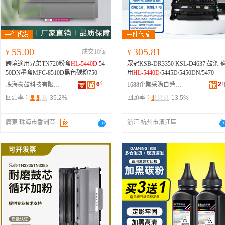
55.00
305.81
¥
成交10個
¥
跨境適用兄弟TN720粉盒
HL-5440D
54
眾冠KSB-DR3350 KSL-D4637 鼓架 
50DN墨盒MFC-8510D黑色碳粉750
用
HL-5440D
/5445D/5450DN/5470
6
年
2
珠海豪鼓科技有限公司
1688企業采購自營商城
回頭率：
35.2%
回頭率：
13.5%
廣東 珠海市香洲區
浙江 杭州市濱江區