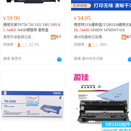
59.90
94.05
¥
¥
適用兄弟TN750 720 3335 3385 3395
H
傑思特3350墨粉盒JT-DB3350適用兄
L-5440D
5445D硒鼓架 墨粉盒
HL-5440D
5450DN 5470DWT 618
5
年
6
東莞市卓能辦公設備有限公司
廣州知義辦公設備有限公司
回頭率：
22.7%
回頭率：
28%
廣東 東莞市
廣東 廣州市天河區