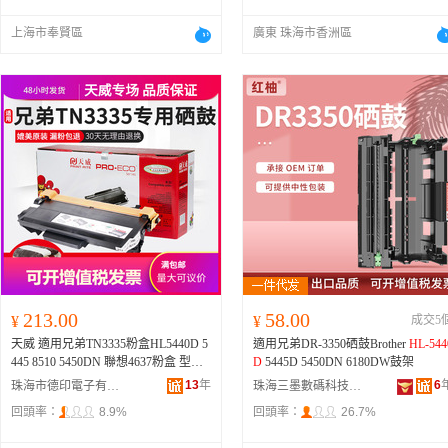
上海市奉賢區
廣東 珠海市香洲區
213.00
58.00
¥
¥
成交5
天威 適用兄弟TN3335粉盒HL5440D 5
適用兄弟DR-3350硒鼓Brother
HL-544
445 8510 5450DN 聯想4637粉盒 型號
D
5445D 5450DN 6180DW鼓架
TN3335,
HL-5440D
13
年
6
珠海市德印電子有限公司
珠海三墨數碼科技有限公司
回頭率：
8.9%
回頭率：
26.7%