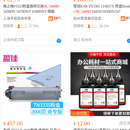
格之格P3335粉盒適用兄弟
HL-5440D
眾冠KSB-TN3385 LT4637X 粉盒Broth
5450DN 5470DWT 6180DWT 硒鼓
r
HL-5440D
/5445D/5450DN/547
10
年
9
上海亨祖貿易有限公司
杭州青鳥美印信息技術有限公司
回頭率：
27.5%
回頭率：
33.3%
上海市松江區
浙江 杭州市
457.00
12.00
¥
¥
成交2