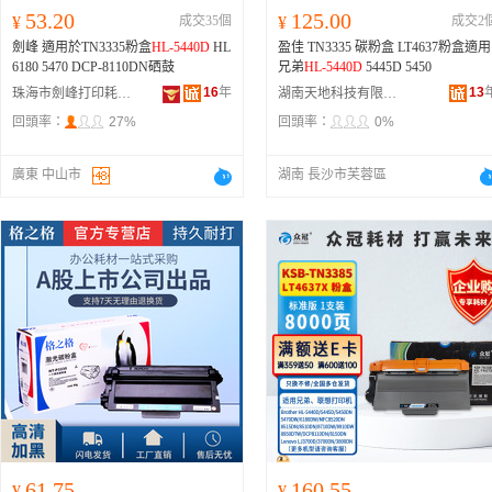
53.20
125.00
¥
成交35個
¥
成交2
劍峰 適用於TN3335粉盒
HL-5440D
HL
盈佳 TN3335 碳粉盒 LT4637粉盒適用
6180 5470 DCP-8110DN硒鼓
兄弟
HL-5440D
5445D 5450
16
年
13
珠海市劍峰打印耗材有限公司
湖南天地科技有限公司
回頭率：
27%
回頭率：
0%
廣東 中山市
湖南 長沙市芙蓉區
61.75
160.55
¥
¥