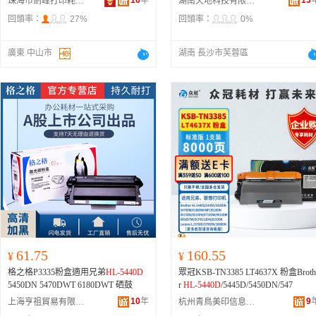
16
年
13
珠海市劍峰打印耗材有限公司
湖南天地科技有限公司
回頭率：
27%
回頭率：
0%
廣東 中山市
湖南 長沙市芙蓉區
61.75
160.55
¥
¥
格之格P3335粉盒適用兄弟
HL-5440D
眾冠KSB-TN3385 LT4637X 粉盒Broth
5450DN 5470DWT 6180DWT 硒鼓
r
HL-5440D
/5445D/5450DN/547
10
年
9
上海亨祖貿易有限公司
杭州青鳥美印信息技術有限公司