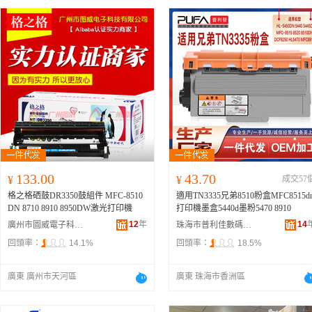
133.00
43.70
¥
¥
成交57
格之格硒鼓DR3350鼓組件 MFC-8510
適用TN3335兄弟8510粉盒MFC8515d
DN 8710 8910 8950DW激光打印機
打印機墨盒5440d墨粉5470 8910
12
年
14
廣州市圖威電子科技有限公司
珠海市普利佳數碼科技有限公司
回頭率：
14.1%
回頭率：
18.5%
廣東 廣州市天河區
廣東 珠海市香洲區