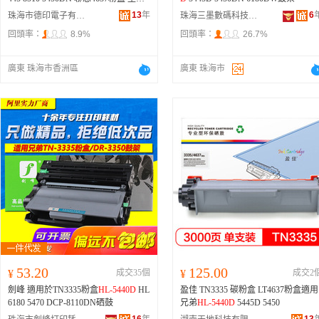
TN3335,
HL-5440D
13
年
6
珠海市德印電子有限公司
珠海三墨數碼科技有限公司
回頭率：
8.9%
回頭率：
26.7%
廣東 珠海市香洲區
廣東 珠海市
53.20
125.00
¥
成交35個
¥
成交2
劍峰 適用於TN3335粉盒
HL-5440D
HL
盈佳 TN3335 碳粉盒 LT4637粉盒適用
6180 5470 DCP-8110DN硒鼓
兄弟
HL-5440D
5445D 5450