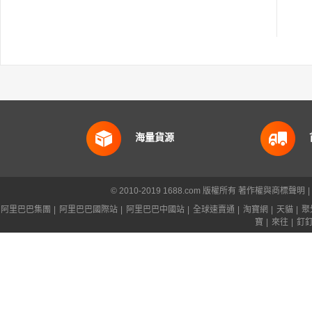
海量貨源
© 2010-2019 1688.com 版權所有
著作權與商標聲明
|
阿里巴巴集團
|
阿里巴巴國際站
|
阿里巴巴中國站
|
全球速賣通
|
淘寶網
|
天貓
|
聚
寶
|
來往
|
釘