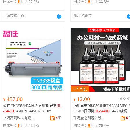
回頭率：
27.5%
回頭率：
33.3%
上海市松江區
浙江 杭州市
457.00
12.00
¥
¥
成交2
盈佳 TN3335/4637粉盒 適用於 兄弟
HL
適用兄弟DR3350墨粉TN-3385 MFC-
-5440D
5450DN 5445D 6180DW
515DN打印機
HL-5440D
5445D碳粉
4
年
6
上海萬莉科技有限公司
珠海麗之創辦公設備有限公司
回頭率：
16.6%
回頭率：
20.4%