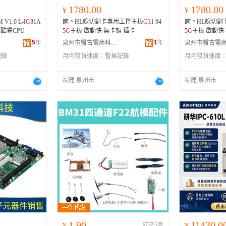
1780.00
1780.00
¥
¥
 V1.0 L-I
G
31A
詢。HL線切割卡專用工控主板
G
31 94
詢。HL線切割
持酷睿CPU
5
G
主板 啟動快 無卡頓 插卡
5
G
5
年
1
年
泉州市盤古電商科技有限公司
記錄
月均發貨速度：
暫無記錄
月均發貨速度
福建 泉州市
福建 泉州市
1.90
11430.0
¥
成交5盒
¥