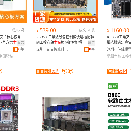
河南
福建
辽宁
安徽
山西
海南
内蒙古
吉林
湖北
湖南
江西
宁夏
539.00
1160.00
成交2塊
¥
成交120塊
¥
青海
陕西
甘肃
四川
300安卓核心板開
RK3568工業級設備控制板快遞櫃物聯
RK3588工業安
贵州
西藏
香港
澳门
芯片方案
主板
網工控商顯
主板
物聯網智能櫃
腦人臉識別廣
廣告
廣告
8
年
8
年
深圳市創百智能科技有限公司
卓開發板
電腦主板
工控
創百智能
品牌
佳維視
品牌