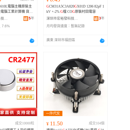
-610L電腦主機原裝主
G
CM31A5C3A820
G
X01D 1206 82pF 1
電腦工業計算機 貨號
kV +-2%
G
檔 CO
G
原裝村田電容
G
5
年
3
年
北京永興智達科技有限公司
深圳市宏裕發科技有限公司
7.6%
月均發貨速度：
暫無記錄
廣東 深圳市福田區
11.50
成交10000粒
¥
成交104個