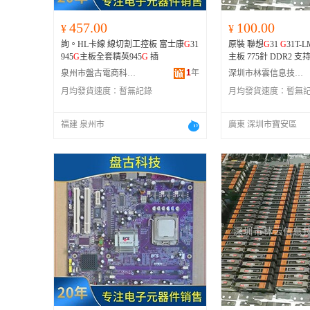
457.00
100.00
¥
¥
詢。HL卡線 線切割工控板 富士康
G
31
原裝 聯想
G
31
G
31T-LM
945
G
主板全套精英945
G
插
主板 775針 DDR2 支
1
年
泉州市盤古電商科技有限公司
深圳市林雲信息技術有限公司
月均發貨速度：
暫無記錄
月均發貨速度：
暫無
福建 泉州市
廣東 深圳市寶安區