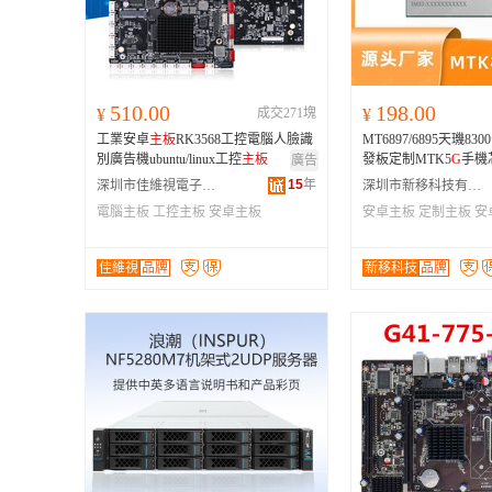
510.00
198.00
¥
成交271塊
¥
工業安卓
主板
RK3568工控電腦人臉識
MT6897/6895天璣8
別廣告機ubuntu/linux工控
主板
發板定制MTK5
G
手機
廣告
15
年
深圳市佳維視電子科技有限公司
深圳市新移科技有限公司
電腦主板
工控主板
安卓主板
安卓主板
定制主板
安
佳維視
品牌
新移科技
品牌