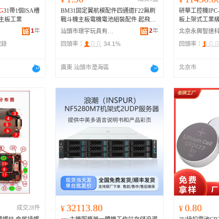
G
31帶1個ISA槽
BM31固定翼航模配件四通道F22無刷
研華工控機IPC
槽主板工業
戰斗機主板電機電池組裝配件 起飛全
板上架式工業級
重 0-250
g
（不含）
*610L-總鏈接J
1
年
2
年
汕頭市璟宇玩具有限公司
記錄
回頭率：
34.1%
回頭率：
廣東 汕頭市澄海區
北京市
32113.80
0.80
成交28件
¥
¥