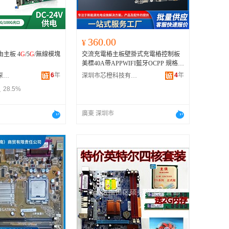
360.00
¥
由主板 4
G
/5
G
/無線模塊
交流充電樁主板壁掛式充電樁控制板
美標40A帶APPWIFI藍牙OCPP 規格型
號 便攜式交流充電樁控制板美標40A,
6
年
4
年
冠峰網絡科技(深圳)有限公司
深圳市芯橙科技有限公司
M2
G
31A-US
28.5%
廣東 深圳市