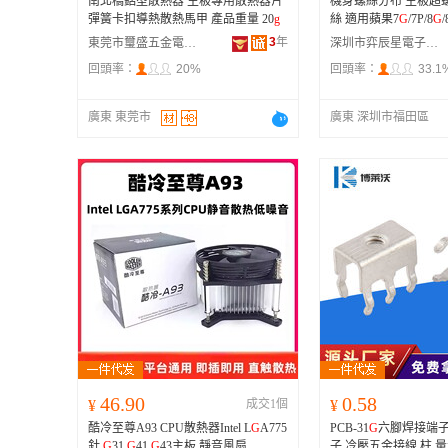
南北橋鋁型散熱器 主板專用散熱器片
機身螺絲分布 主板超
彈簧卡扣導熱散熱馬甲 產品重量 20
g
絲 適用蘋果7
G
/7P/8
G
3
年
東莞市璽盛五金電子有限公司
深圳市弈辰星電子產品有限責任公司
回頭率：
20%
回頭率：
33.1
廣東 東莞市
廣東 深圳市福田區
46.90
0.58
¥
成交1個
¥
酷冷至尊A93 CPU散熱器Intel L
G
A775
PCB-31
G
六腳焊接端子
針
G
31
G
41
G
43主板 靜音風扇
子 冷壓五金接線 柱 