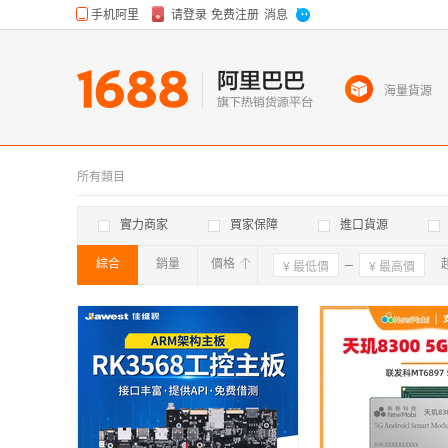
海量貨源
所有類目
實力商家
買家保障
進口貨源
綜合
銷量
價格
確定