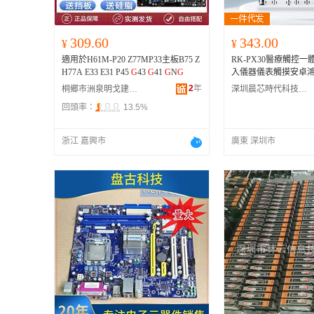
309.60
343.00
¥
¥
適用於H61M-P20 Z77MP33主板B75 Z
RK-PX30醫療觸控
H77A E33 E31 P45
G
43
G
41
G
N
G
入儀器儀表觸摸安卓鴻
四核,Cortex-A35,Mali-
2
年
桐鄉市洲泉明戈建材商行
深圳晨芯時代科技有限公司
回頭率：
13.5%
浙江 嘉興市
廣東 深圳市