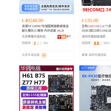
40248.00
135.00
¥
¥
浪潮NF5280M7存儲服務器數據庫虛
全新
G
41
G
31L
G
A77
擬化備份2U機架 內存容量 16
G
B
DDR3接口9針COM2
6
年
北京華豫天成科技有限公司
深圳市福田區瑞昇捷電腦商行
回頭率：
9%
回頭率：
50%
北京市海淀區
廣東 深圳市福田區