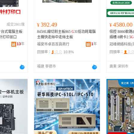
392.49
4580.00
成交2861塊
¥
¥
5針台式電腦主板
845HL線切割主板865
G
31低功耗電腦
倍控 B860軟路
4針打印並口
主機快走絲中走絲主板
插槽 8網卡2.5
G
13
年
1
年
福安市卓百百貨商行
回頭率：
10.8%
回頭率：
福建 寧德市
廣東 深圳市