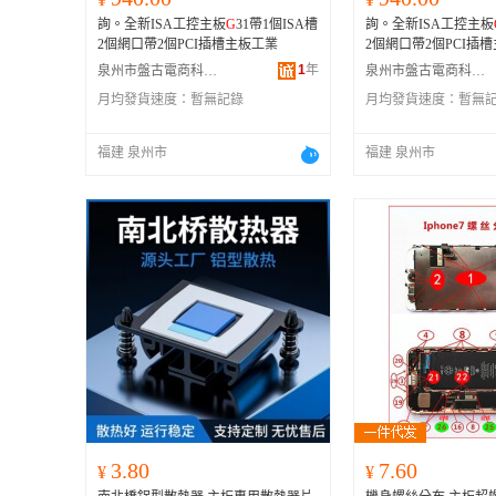
詢。全新ISA工控主板
G
31帶1個ISA槽
詢。全新ISA工控主板
2個網口帶2個PCI插槽主板工業
2個網口帶2個PCI插
1
年
泉州市盤古電商科技有限公司
泉州市盤古電商科技有限公司
月均發貨速度：
暫無記錄
月均發貨速度：
暫無
福建 泉州市
福建 泉州市
3.80
7.60
¥
¥