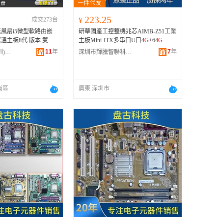
223.25
成交273台
¥
風扇i5微型軟路由嵌
研華國產工控整機兆芯AIMB-Z51工業
溫主板8代 版本 雙串I
主板Mini-ITX多串口U口4
G
+64
G
G
、雙串I3-4012Y/4
G
/6
11
年
7
年
森雅雲科技(深圳)有限公司
深圳市輝騰智聯科技有限公司
0U/4
G
/64
G
、雙串I3-4
、雙串I3-5005U/4
G
/64
G
/4
G
/128
G
、雙串I5-420
I5-4200Y/4
G
/128
G
、
崗區
廣東 深圳市
G
/128
G
、雙串I5-4200
I5-5200U/4
G
/128
G
、
G
/128
G
、雙串I7-4500
I7-4500U/8
G
/256
G
、
G
/128
G
、雙串I7-5500
I3-8130U/8
G
/128
G
、
G
/256
G