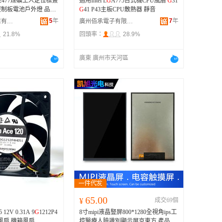
2477煤礦工人定位標簽
適用Intel L
G
A775台式機CPU風扇
G
31
制板電池戶外燈 品牌
G
41 P43主板CPU散熱器 靜音
G
5
年
7
年
東莞市超創實業有限公司
廣州佰承電子有限公司
21.8%
回頭率：
28.9%
廣東 廣州市天河區
65.00
¥
成交69個
 12V 0.31A 9
G
1212P4
8寸mipi液晶豎屏800*1280全視角ips工
M風扇 機箱風扇
控醫療人臉識別顯示屏京東方 產品規