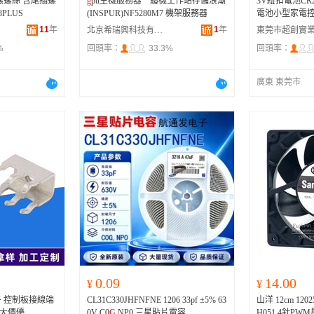
螺螺絲 含尾插螺
g
pu主機服務器一體機工作站存儲浪潮
3V紐扣電池CR
/8PLUS
(INSPUR)NF5280M7 機架服務器
電池小型家電控
CHAOCHUAN
11
年
1
年
北京希瑞興科技有限公司
%
回頭率：
33.3%
回頭率：
廣東 東莞市
0.09
14.00
¥
¥
 控制板接線端
CL31C330JHFNFNE 1206 33pf ±5% 63
山洋 12cm 12025
量大價優
0V C0
G
,NP0 三星貼片電容
H051 4針PW