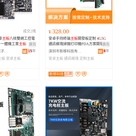
广西
黑龙江
新疆
328.00
成交2塊
¥
云南
卓
主板
八核雙網工控電
安卓手持終端
主板
開發板定制 4
G
5
G
台湾
告一體機工業
主板
通訊模塊掃描打印機PDA方案開發
廣告
廣告
15
年
8
年
深圳市佳維視電子科技有限公司
深圳市新移科技有限公司
主板
安卓主板
安卓主板
通訊模塊
定制主板
新移科技
品牌