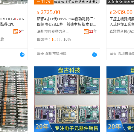
2725.00
2439.00
¥
¥
 V1.0 L-I
G
31A
研拓4寸11代I3/I5/I7 mini低功耗雙/三/
工控主機雙網無
持酷睿CPU
四網 多USB工控一體機主板 版本 i3-1
入式迷你工業寬
127
g
4（雙網6usb）、i3-1131
G
5（雙
3-4012Y/4
G
/32
5
年
12
年
深圳市原泰動力科技有限公司
網6usb）、i3-1131
G
5(四網2usb）、i5-
4
G
、雙串I3-403
記錄
回頭率：
10%
1168
G
6（雙網6usb）、i5-1179
G
6(雙
030U/4
G
/128
G
網6usb）、i5-1179
G
6(四網2usb）、i7-
、雙串I3-5005U
1196
G
7(雙網6usb）、i7-1198
G
7(雙網6
0Y/4
G
/64
G
、雙串
廣東 深圳市福田區
廣東 深圳市龍
usb）、i7-1198
G
7(四網2usb）
雙串I5-4200U/4
U/8
G
/128
G
、雙串
雙串I5-5200U/8
U/8
G
/128
G
、雙串
雙串I7-5500U/8
U/8
G
/256
G
、雙串
雙串I3-8130U/8