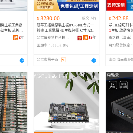
8280.00
242.88
¥
成交16台
¥
一體機主板工業嵌
研華工控機原裝主板IPC-610L台式一
尋·HL線切割
蒙主板 芯片組
體機 工業電腦 4U主機包郵 尺寸 A21
G
G
31,MP2,
G
PU
(MB06)/
G
2120/2
G
/1T、501
G
2/I5-3470/
2
年
19
年
北京康泰博控科技有限公司
8
G
/1T、A31/I3-4160/4
G
/1T、784
G
2/I5
回頭率：
0%
月均發貨速度
-4570/8
G
/1T、705V
G
/I3-6100/8
G
/1T、
785
G
2/I7-6700/8
G
/1T、706V
G
/I7-8700/
16
G
/1T、786
G
2/I7-9700/16
G
/1T、707
北京市昌平區
山東 濟南市歷
G
2/I7-10700/16
G
/2T/256
G
SSD、701V
G
/I3-3220/8
G
/1T、781Q
G
2/I7-3770/8
G
/
1T、
G
F81/I5-4570/8
G
/1T、SIMB-683/I
7-4790/8
G
/1T、705
G
2/I5-6500/16
G
/1
T、AIMB-505
G
2/I3-6100/4
G
/1T、706
G
2/I5-8500/8
G
/1T/128
G
SSD、707V
G
/I
7-10700/32
G
/2T、787
G
2/I7-10700/16
G
/
2T