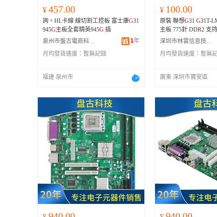
457.00
100.00
¥
¥
詢。HL卡線 線切割工控板 富士康
G
31
原裝 聯想
G
31
G
31T-LM
945
G
主板全套精英945
G
插
主板 775針 DDR2 支
1
年
泉州市盤古電商科技有限公司
深圳市林雲信息技術有限公司
月均發貨速度：
暫無記錄
月均發貨速度：
暫無
福建 泉州市
廣東 深圳市寶安區
940.00
940.00
¥
¥