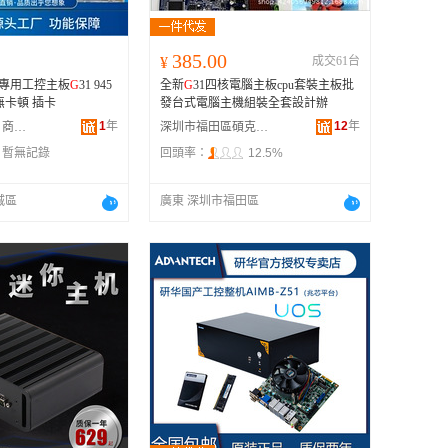
385.00
¥
成交61台
卡專用工控主板
G
31 945
全新
G
31四核電腦主板cpu套裝主板批
主板 啟動快 無卡頓 插卡
發台式電腦主機組裝全套設計辦
1
年
12
年
憲之祺（濟南）商貿有限責任公司
深圳市福田區碩克電子經營部
：
暫無記錄
回頭率：
12.5%
城區
廣東 深圳市福田區