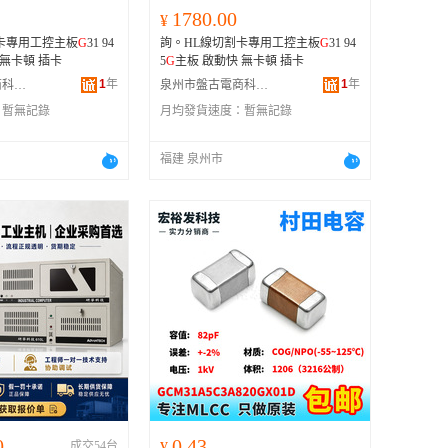
1780.00
¥
卡專用工控主板
G
31 94
詢。HL線切割卡專用工控主板
G
31 94
主板 啟動快 無卡頓 插卡
5
G
主板 啟動快 無卡頓 插卡
1
年
1
年
泉州市盤古電商科技有限公司
泉州市盤古電商科技有限公司
：
暫無記錄
月均發貨速度：
暫無記錄
福建 泉州市
0
0.43
成交54台
¥