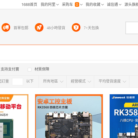
首單包郵
48小時發貨
7+天包換
支持支付寶
材質保障
起訂量
確定
以下
所有地區
經營模式
平均發貨速度
所有地区
采
江浙沪
华东区
华南区
华中
海外
北京
上海
天津
广东
浙江
江苏
山东