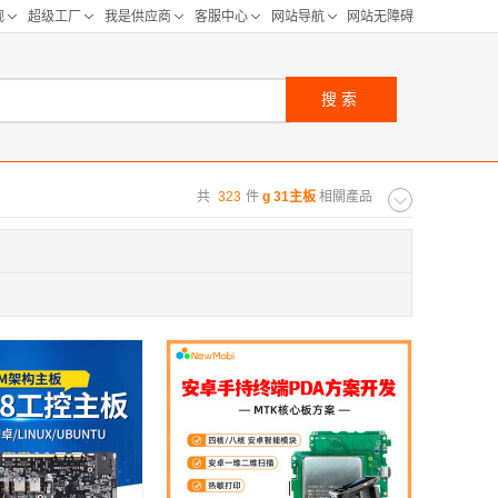
搜索
共
323
件
g 31主板
相關產品
购距离:
区
华北区
重庆
河北