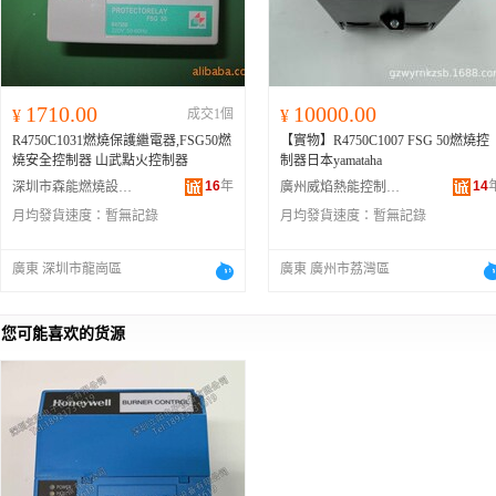
1710.00
10000.00
¥
成交1個
¥
R4750C1031燃燒保護繼電器,FSG50燃
【實物】R4750C1007 FSG 50燃燒控
燒安全控制器 山武點火控制器
制器日本yamataha
16
年
14
深圳市森能燃燒設備有限公司
廣州威焰熱能控制設備有限公司
月均發貨速度：
暫無記錄
月均發貨速度：
暫無記錄
廣東 深圳市龍崗區
廣東 廣州市荔灣區
您可能喜欢的货源