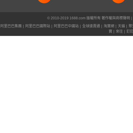
© 2010-2019 1688.com 版權所有
著作權與商標聲明
|
阿里巴巴集團
|
阿里巴巴國際站
|
阿里巴巴中國站
|
全球速賣通
|
淘寶網
|
天貓
|
聚
寶
|
來往
|
釘