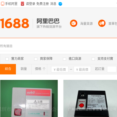
海量貨源
首單
所有類目
實力商家
買家保障
進口貨源
支持支付寶
綜合
銷量
價格
確定
起訂量