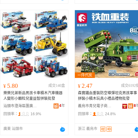
5.80
2.47
¥
成交140盒
¥
成交6192
樂樂兄弟新品男孩卡車積木汽車機器
森寶鐵血重裝防空導彈坦克男孩軍事
人變形小顆粒兒童益智拼裝批發
拼裝小積木玩具小禮品禮物批發
4
年
8
汕頭市澄海區匯廣通玩具商行
義烏市青兒電子商務有限公司
回頭率：
16.9%
回頭率：
24.8%
廣東 汕頭市
浙江 義烏市