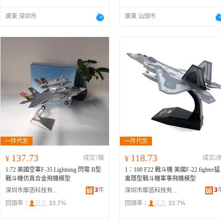
廣東 深圳市
廣東 汕頭市
137.73
118.73
¥
成交7艘
¥
成交2
1:72 美國空軍F-35 Lightning 閃電 B型
1：100 F22 戰斗機 美國F-22 fighter猛
戰斗機仿真合金飛機模型
禽隱型戰斗機軍事飛機模型
3
年
3
深圳市摩菡科技有限公司
深圳市摩菡科技有限公司
回頭率：
33.7%
回頭率：
33.7%