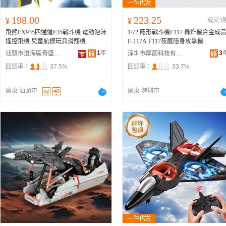
198.00
223.25
¥
¥
成交3
飛熊FX935四通道F35戰斗機 電動泡沫
1/72 隱形戰斗機F117 轟炸機合金成
遙控飛機 兒童航模玩具滑翔機
F-117A F117夜鷹隱身攻擊機
1
年
3
汕頭市澄海區奇盛達玩具廠
深圳市摩菡科技有限公司
回頭率：
37.5%
回頭率：
33.7%
廣東 汕頭市
廣東 深圳市