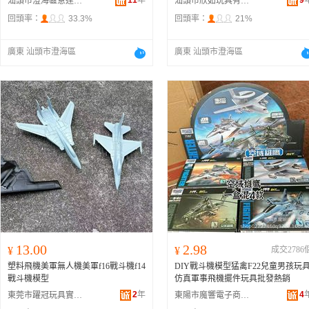
11
年
9
汕頭市澄海區意達鑫玩具工藝廠
汕頭市欣如玩具有限公司
回頭率：
33.3%
回頭率：
21%
廣東 汕頭市澄海區
廣東 汕頭市澄海區
13.00
2.98
¥
¥
成交2786
塑料飛機美軍無人機美軍f16戰斗機f14
DIY戰斗機模型猛禽F22兒童男孩玩
戰斗機模型
仿真軍事飛機擺件玩具批發熱銷
2
年
4
東莞市躍冠玩具實業有限公司
東陽市魔響電子商務商行