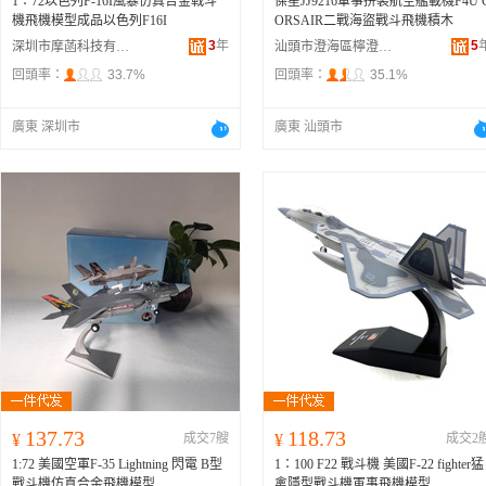
1：72以色列F-16I風暴仿真合金戰斗
傑星JJ9216軍事拼裝航空艦載機F4U 
機飛機模型成品以色列F16I
ORSAIR二戰海盜戰斗飛機積木
3
年
5
深圳市摩菡科技有限公司
汕頭市澄海區檸澄玩具商行
回頭率：
33.7%
回頭率：
35.1%
廣東 深圳市
廣東 汕頭市
137.73
118.73
¥
成交7艘
¥
成交2
1:72 美國空軍F-35 Lightning 閃電 B型
1：100 F22 戰斗機 美國F-22 fighter猛
戰斗機仿真合金飛機模型
禽隱型戰斗機軍事飛機模型