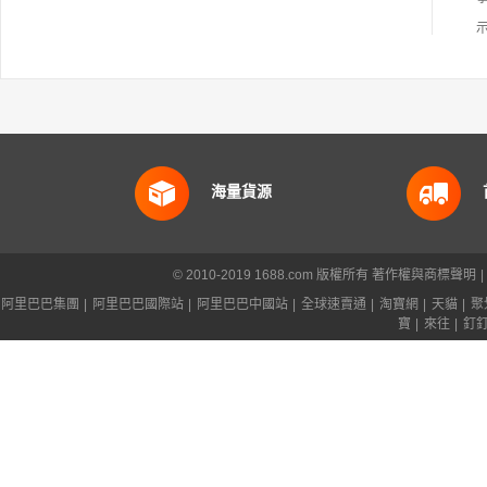
海量貨源
© 2010-2019 1688.com 版權所有
著作權與商標聲明
|
阿里巴巴集團
|
阿里巴巴國際站
|
阿里巴巴中國站
|
全球速賣通
|
淘寶網
|
天貓
|
聚
寶
|
來往
|
釘