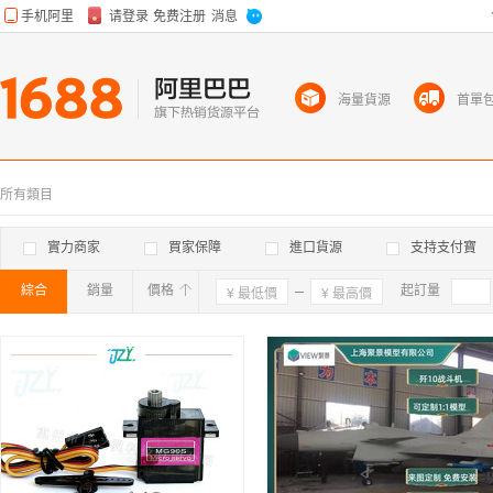
海量貨源
首單
所有類目
實力商家
買家保障
進口貨源
支持支付寶
綜合
銷量
價格
確定
起訂量