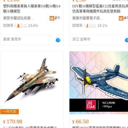
塑料飛機美軍無人機美軍f16戰斗機f14
DIY戰斗機模型猛禽F22兒童男孩玩
戰斗機模型
仿真軍事飛機擺件玩具批發熱銷
2
年
4
東莞市躍冠玩具實業有限公司
東陽市魔響電子商務商行
回頭率：
23.8%
回頭率：
19.1%
廣東 東莞市
浙江 金華市
170.98
66.50
¥
¥