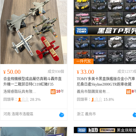
50.00
33.00
¥
成交936個
¥
成交12373
合金飛機模型成品屬仿真戰斗轟炸直
TOMY多美卡黑盒旗艦版合金小汽車
升機一二戰菲亞特C119紅豬F35
尼桑日產Skyline2000GTR跑車收藏
10
年
8
洛陽睿酷玩具有限公司
義烏市酷購貿易有限公司
回頭率：
28.3%
回頭率：
15.8%
河南 洛陽市洛龍區
浙江 義烏市