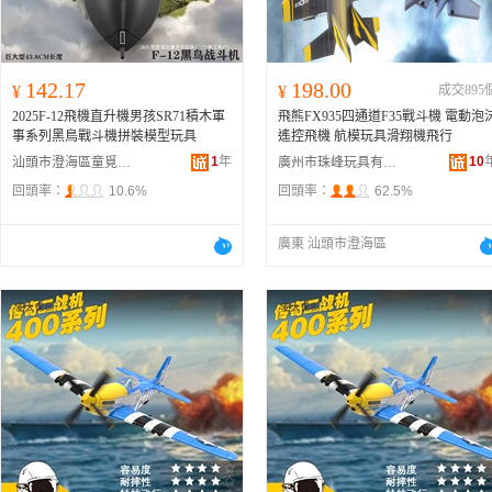
142.17
198.00
¥
¥
成交895
2025F-12飛機直升機男孩SR71積木軍
飛熊FX935四通道F35戰斗機 電動泡
事系列黑鳥戰斗機拼裝模型玩具
遙控飛機 航模玩具滑翔機飛行
1
年
10
汕頭市澄海區童覓坊玩具廠
廣州市珠峰玩具有限公司
回頭率：
10.6%
回頭率：
62.5%
廣東 汕頭市澄海區