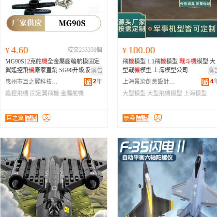
4.60
100.00
¥
成交233350個
¥
MG90S
12
克舵
機
全金屬齒輪航模固定
飛
機
模型 1:1飛
機
模型
戰斗
機
模型 大
翼遙控飛
機
廠家直銷 SG90升級版
型戰
機
模型 上海模型公司
廣告
廣
2
年
4
惠州市巨之翼科技有限公司
上海景染創意設計有限公司
遙控飛機
固定翼飛機
金屬舵機
大型模型
大型飛機模型
上海模型
巨之翼
品牌
景染
品牌