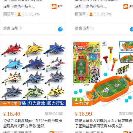
3
年
3
深圳市摩菡科技有限公司
深圳市摩菡科技有限公司
回頭率：
33.7%
回頭率：
33.7%
廣東 深圳市
廣東 深圳市
16.40
16.99
¥
成交4521輛
¥
成交289
12款合金戰斗機jian 15 F22米格飛機模
跨境兒童雙人對戰台桌面足球游戲親
型玩具聲光回力 新款 迷彩
子互動益智桌面玩具3-6男女孩