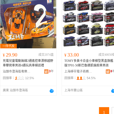
29.90
33.00
¥
成交2074盒
¥
成交40050
充電兒童電動無線2通遙控車漂移越野
TOMY多美卡合金小車模型黑盒旗艦
車攀爬車男孩4通玩具車模送禮
版TP01-50斯巴魯邁凱倫跑車男孩
3
年
8
汕頭市澄海區粵樂星玩具商行
上海崢羋電子商務有限公司
回頭率：
12.5%
回頭率：
54.5%
廣東 汕頭市澄海區
上海市寶山區
1