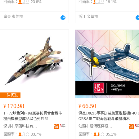
回頭率：
23.8%
回頭率：
19.1%
廣東 東莞市
浙江 金華市
170.98
66.50
¥
¥
1：72以色列F-16I風暴仿真合金戰斗
傑星JJ9216軍事拼裝航空艦載機F4U 
機飛機模型成品以色列F16I
ORSAIR二戰海盜戰斗飛機積木
3
年
5
深圳市摩菡科技有限公司
汕頭市澄海區檸澄玩具商行
回頭率：
33.7%
回頭率：
35.1%