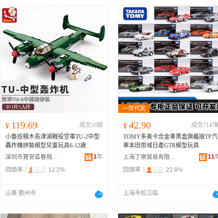
119.69
42.90
¥
成交16個
¥
成交7147
小魯班積木長津湖戰役空軍TU-2中型
TOMY多美卡合金車黑盒旗艦版TP汽
轟炸機拼裝模型兒童玩具6-12歲
車本田思域日產GTR模型玩具
1
年
11
深圳市寶安區春飛鵬玩具廠
上海丁樂貿易有限公司
回頭率：
12.2%
回頭率：
22.8%
山東 滕州市
上海市松江區