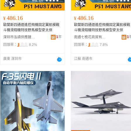
486.16
486.16
¥
¥
歐蘭斯四通道遙控飛機固定翼航模戰
歐蘭斯四通道遙控飛機固定翼航模戰
斗機滑翔機特技野馬模型麥太保
斗機滑翔機特技野馬模型麥太保
1
年
1
深圳市泓靖供應鏈有限公司
南通七桅花商貿有限公司
回頭率：
8.2%
回頭率：
7.8%
廣東 深圳市
江蘇 南通市