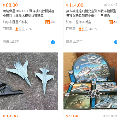
88.00
114.00
¥
¥
成交125
跨境傑星JJ9230F35戰斗機飛行模擬器
無人機遙控飛機兒童殲20戰斗機模型
小顆粒拼裝積木模型益智玩具
男孩女玩具耐摔小學生生日禮物
1
年
2
汕頭市匯星柏科技有限公司
汕頭市澄海區昕童趣造玩具廠
回頭率：
20%
回頭率：
36.2%
廣東 汕頭市
廣東 汕頭市
13.00
2.98
¥
¥
成交2786