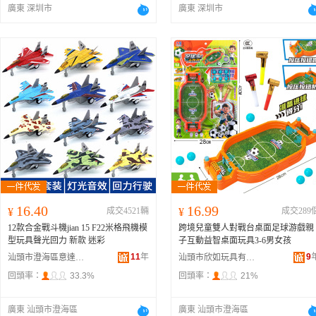
廣東 深圳市
廣東 深圳市
16.40
16.99
¥
成交4521輛
¥
成交289
12款合金戰斗機jian 15 F22米格飛機模
跨境兒童雙人對戰台桌面足球游戲親
型玩具聲光回力 新款 迷彩
子互動益智桌面玩具3-6男女孩
11
年
9
汕頭市澄海區意達鑫玩具工藝廠
汕頭市欣如玩具有限公司
回頭率：
33.3%
回頭率：
21%
廣東 汕頭市澄海區
廣東 汕頭市澄海區