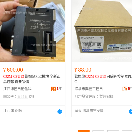
RB2BW20-90SZ、CUJB10-10D、CD
MB25-50、CJ1B15-01-32201、CJ2-10
HS-60、CJ206U1S00425.4、MKB12-
0RZ、CJ1B4-20U4、CDUJB10-15D
M、CJ2-10HB-XC8-30、CJ206-U1P0
4-15、CJ2-10H-A-75-R、CDJ2RA10-
5Z-B、CJ2-10H-Z-10Z、CD85N20-20
-B、CJ1B2-8-DCI4067I、CJ2-10H-A-
5、MGPA25-30Z、CJ1W-PA202、CJ
-10HB-XC8-45、CJ1B4DCG2005G1
0、CDQ2A50-40DZ、CJ1B4S-T0967-
6、CJ2-10HW-50A、CDQMB20-20、
CDQMA32-25、CJ1B15-01-19103、C
600.00
88.00
¥
¥
D85N16-125-A、CDQMA32-20
CJ2M
-
CPU13
歐姆龍PLC模塊 全新正
歐姆龍
CJ2M
-
CPU13
可編程控制器PL
品包郵 需要議價
C
1
年
5
江西博控自動化科技有限公司
深圳市興鑫工控自動化設備有限公司
回頭率：
0%
月均發貨速度：
暫無記錄
江西 於都縣
廣東 深圳市寶安區