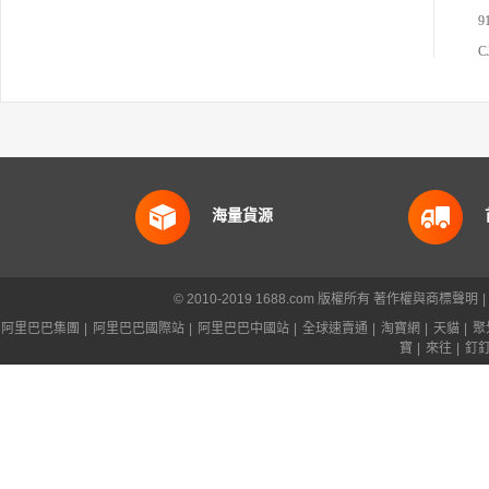
C
海量貨源
© 2010-2019 1688.com 版權所有
著作權與商標聲明
|
阿里巴巴集團
|
阿里巴巴國際站
|
阿里巴巴中國站
|
全球速賣通
|
淘寶網
|
天貓
|
聚
寶
|
來往
|
釘