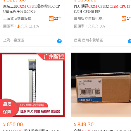
原裝正品
CJ2M
-
CPU13
歐姆龍PLC CP
PLC 通訊
CJ2M
-CPU32
CJ2M
-
CPU13
U單元程序容量20K步
CJ2H-CPU66-EIP
12
年
1
上海鷺弘機電設備有限公司
廣州智控自動化技術有限公司
回頭率：
11.1%
回頭率：
0%
上海市嘉定區
廣東 廣州市黃埔區
650.00
849.30
¥
¥