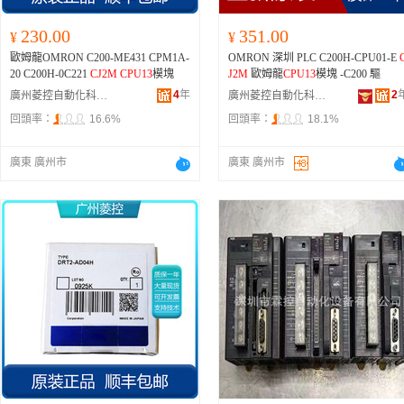
230.00
351.00
¥
¥
歐姆龍OMRON C200-ME431 CPM1A-
OMRON 深圳 PLC C200H-CPU01-E
20 C200H-0C221
CJ2M
CPU13
模塊
J2M
歐姆龍
CPU13
模塊 -C200 驅
4
年
2
廣州菱控自動化科技有限公司
廣州菱控自動化科技有限公司
回頭率：
16.6%
回頭率：
18.1%
廣東 廣州市
廣東 廣州市