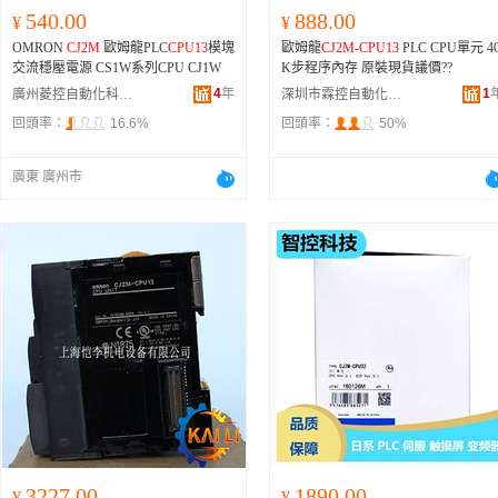
540.00
888.00
¥
¥
OMRON
CJ2M
歐姆龍PLC
CPU13
模塊
歐姆龍
CJ2M
-
CPU13
PLC CPU單元 4
交流穩壓電源 CS1W系列CPU CJ1W
K步程序內存 原裝現貨議價??
4
年
1
廣州菱控自動化科技有限公司
深圳市霖控自動化設備有限公司
回頭率：
16.6%
回頭率：
50%
廣東 廣州市
3227.00
1890.00
¥
¥