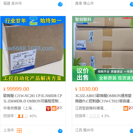
-Z-15、CJ2-10H-Z-10、CJ2-10H-A-15
福建 泉州市
廣東 佛山市
0、CDJ2B16-100RZ-B、CJ1B4-15SU
4、CJPB6-5、CDJ2B10-25Z-B、CJ2-
0H-Z-150、CDJ2D10-15Z-B、CJ1B4-
2640-10、CDUJB12-5D、CJ210-ARH
15-10、CJ2-10HW-60A、1、CDJ2B1
-60Z-B、CU16-5D、CDJ2L16-45Z-
A、CJ2-10H-Z-15Z、CJ1B4S-E6290-
5、CQ2B16-5D、CD85N12-10-B、CJ
2-10HW-15A、CJ206-U1R001-45、C
J2B6-30R-B、CDJP2B10-5D、CJ2-10
H-Z-100Z、CJ2-10H-Z-175、CJ2-10H
Z-30、CXSM20-50、CJ1B4-10SU4、
CJ206-U1S004-25.4、CD85N25-90-
B、CJ2-10HW-150、CXSJM15-30、
J2-10H-Z-125Z、CDUJB10-10D、CD
Q2A25-35DZ、CJ206-U1S005-33、M
99999.00
1030.00
¥
¥
GPM20-25Z、CDJP2B10-10D、CJ1B
歐姆龍 CJ1W-NC281 CP1E-N60DR CP
3G3JZ-AB015歐姆龍OMRON通用變
S-E7433-5、CD85N20-120-B、C85N1
1L-EM40DR-D OMRON可編程控制器
頻器PLC控制器CJ1W-CT021現貨議
6-50、CDJ2B10-10Z-B、CDG1BN32-
型號報價 CJ1W-NC281、CJ1W-NC48
型號 3G3JZ-AB015、61F-G,110/220V
2
年
50、CJ210-ARF04-10、CDUK20-60
2
中韋供應鏈（上海）有限公司
江西智創聯科機電設備有限公司
1、CJ1W-NC881、CJ1W-NCF81、CJ1
AC,C、61F-LS-CP11-NRA、6ES7216
D、CJ2-10HW-10、CJ2-10HW-100A
回頭率：
40%
回頭率：
4.3%
W-NC482、CJ1W-NC882、CJ1W-NCF
2BD23-0XB0、8PFA、CJ1W-AD081-
CD85N25-25-B、CJ1D15-01-58533、
82、XS6W-6LSZH8SS30CM-Y、XS6
V1、CJ1W-CT021、CJ1W-DA08V、
J1B4D-T1280-5、CJ206-U1R005-70、
W-6LSZH8SS50CM-Y、XS6W-6LSZH
J1W-ID261、CJ1W-MD231、CJ1W-N
CJ2-10HB-XC8125、CJ1B2-10SU4、
上海市
江西 贛州市