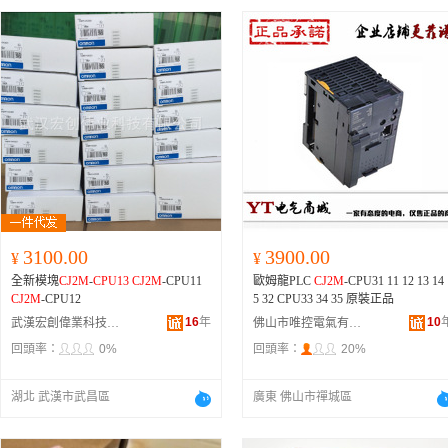
5、XW2Z-200J-B5、CJ2H-CPU68、C
K-K、D4V-8104SZ-N、D4V-8108Z-
10H-A-30、CJ2-10H-A-300、CJ2-10
J2H-CPU67、CJ2H-CPU66、CJ2H-CP
N、D4V-8112Z、DRT2-OD16、E2B-
-A-100、CDQ2A32-15DMZ、CJ2-10
U65、CJ2H-CPU64、CP1E-E14SDR-
M12KN05-WZ-B1,2M、E2B-M18KN
-Z-200、CJ1B4-5SU4、CJ1B2-8DCI4
A、CP1E-E20SDR-A、CP1E-E30SDR-
0-WZ-C1,2M、E
67I、CJ1B15-15S、CJ1B15-15R、CD
A、CP1E-E40SDR-A、CP1E-E60SDR-
5N16-30-B、CDJ2B6-15R-B、CJ2-10
A、CP1E-E10DR-A、CP1E-E10DT-
HS-15、CJ2-10HW-75、CDJ2B10-10
A、CP1E-E10DT1-
AZ-B、CJ2-10H-A-60、MDBB50-300
Z、CD85N16-100-B、CJ206-U1R003-
5、CJ2-10HB-XC8-80、CJ210-ARF05
10、CDJ2RA10-60Z-B、MGPL16-10
Z、CDQ2B125-10DCMZ、CJ2-10H-
-200、CJ2-10HW-30A、CD85N12-25-
B、MGPM12-25Z、CJ2-10HS-40、C
DJ2B10-100Z-B、CJ206-U1S003-10
3100.00
3900.00
¥
¥
CJ2-10H-Z-100、CJ2-10H-Z-200Z、C
DU10-15D、CJ2-10HB-XC8-15、CJ2
全新模塊
CJ2M
-
CPU13
CJ2M
-CPU11
歐姆龍PLC
CJ2M
-CPU31 11 12 13 14 
6-U1Q003-3、CJ1B10-50S、CJ2-10H
CJ2M
-CPU12
5 32 CPU33 34 35 原裝正品
-XC8-10、CDJ2B16-15Z-B、CJ1WF1
16
年
10
武漢宏創偉業科技有限公司
佛山市唯控電氣有限公司
-01-93777、CDRB1BW50-180S、CX
回頭率：
0%
回頭率：
20%
L10-30、CDQSWB20-40D、CJ2-10H
-100、CJ1WF10-0193777、CJ2-10HB
XC8-25、CDQ2B16-15DZ、CDQSB1
湖北 武漢市武昌區
廣東 佛山市禪城區
-10D、CDU25-40D、CJ2-10HB-XC8-
20、CD85N10-10-A、CDM2BZ20-50
Z、CJ2-10HW-80、CJ1B4-15U4、CD