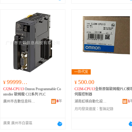
8SS100CM-Y、XS6W-6LSZH8SS200C
C213、CJ1W-NC433、CJ1W-NC434
DU6-40D、CJ1B15-45S、CJ1M-
CPU
M-Y、XS6W-6LSZH8SS300CM-Y、X
CJ1W-OD212、CJ1W-OD231、CJ1W-
3
、CJ210-ARG02-15、CJ210-AVF02-
S6W-6LSZH8SS500CM-Y、XS5W-T42
OD261、CJ1W-PA202、CJ1W-PD02
0、CDQ2B32-25DZ、CJ1B4-20SU4
1-AMD-K、XS5W-T421-BMD-K、XS
2、CJ1W-PD025、CJ1W-PTS52、CJ1
CDM2B20-125Z、CJ2-10H-XC8-80、
5W-T421-CMD-K、XS5W-T421-DMD-
W-SCU22、CJ1W-SCU42、CJ1W-TE
CJ210-ARG31-15、CDJ2B16-60AZ-
K、XS5W-T421-GMD-K、XS5W-T42
01、CJ2H-CPU68-EIP、
CJ2M
-CPU1
B、CJ1B10-45S、CXSM15-70、CJ-0
1-JMD-K、NETSTAR-C5E,SAB,0.5,×,
1、
CJ2M
-
CPU13
、
CJ2M
-CPU34、
CJ
5-32-17143、CJ2-10HB-XC8-125、CJ
4P,CP、KETH-SB、FAE-5004、MPS5
2M
-CPU35、CP1H-X40DR-A、CP1L
-10HW-30、CJ206-U1R004-75、CJ2-
88、KETH-PSB-OMR、PNET/B、XS
EM40DR-D、CP1L-L20DR-A、CP1L
0HW-15、CJ2-10H-A-250、CJ2-10H-
6G-T421-1、
CJ2M
-CPU35、
CJ2M
-CP
M30DR-A、CP1W-20EDT、CP1W-32
XC11-20、CDU10-10D、CDM2B20-
U34、
CJ2M
-CPU33、
CJ2M
-CPU32、
ET、CP1W-8ED、CP1W-ADB21、CP
00Z、CJ1B4-DCG2005G-10、CJ1B10
CJ2M
-CPU31、
CJ2M
-CPU15、
CJ2M
-
1W-CIF01、CP1W-CIF01（21）、CP
01-33639、CJ1B10-20SR、CJ1B15-01
CPU14、
CJ2M
-
CPU13
、
CJ2M
-CPU1
W-CIF11、CP1W-TS001、CP1W-TS1
18419、CD85N20-40-B、CJ206-U1O
2、
CJ2M
-CPU11、CP1W-CIF12、
CJ2
1、CP2E-E20DR-A、CP2E-E30DR-
1-5、CJ1B2S-E6533-10、CJ2-10H-A-
M
-MD211、
CJ2M
-MD212、XG4M-40
A、CP2E-E60DR-A、CP2E-N20DR-
0、CU10-10D、CJ2-10H-A-125、CD
30-T、XW2R-J40G-T、XW2R-E40G-
A、CP2E-N40DT-D、CP2E-S40DR-
999999.99
500.00
U32-25D、CJ2-10H-Z-175Z、CJ1B2-
¥
¥
T、XW2R-P40G-T、XW2Z-C25K、X
A、CRT1-OD16、CS1G-CPU43H、D
SU4、CJ1B10-30T、CJ1B10-75、MK
CJ2M
-
CPU13
Omron Programmable Co
CJ2M
-
CPU13
全新原裝歐姆龍PLC模
W2Z-C50K、XW2Z-100K、XW2Z-150
2D-1102、D2F、D2FW-G271M、D2
B12-10LZ、CJ2-10HB-XC8-50、CJ21
ntroller 歐姆龍 CJ2系列 PLC
伺服控制器
K、XW2Z-200K、XW2Z-300K、XW2
W-G273M、D2HW-C272M、D2HW-
-ARG03-10、CJ2-10HW-50、CJ1W-D
Z-500K、XW2B-20J6-8A、XW2B-40J
8
年
273M、D2VW-5-1M(D)(CHN)、D2V
1
廣州市吉數信息科技有限公司
湖南虹楠自動化設備有限公司
RM21、CJ1B15-01-55411、CDQ2A1
6-9A、XW2Z-100J-B31、XW2Z-200J-
W-5L2-1M(D)、D2VW-5L2A-1M(D)(
-5DZ、CJ2-10H-A-40、CJ2-10H-Z-15
月均發貨速度：
暫無記錄
B31、XW2Z-050J-A33、XW2Z-100J-
HN)、D4DS-K2、D4MC-2000、D4N
Z、CP96SDB32-25、CDUK16-15D、
A33、XW2Z-100J-B32、XW2Z-200J-
212H、D4NA-412G、D4NS-1CF、D
CQ2B32-30DZ、MGPL50-100Z、CJ2
B32、XW2Z-100J-B17、XW2Z-200J-B
NS-4AF、D4SL-N2NFA-D、D4SL-N
廣東 廣州市白雲區
10HB-XC8-60、CD85F12-125-B、CJ
17、XW2Z-100J-A26、XW2Z-100J-B
NFG-D、D4SL-NK2、D4SL-NSK10-
B4-01-57644、CJ1B2S-T0668-5、CJ2