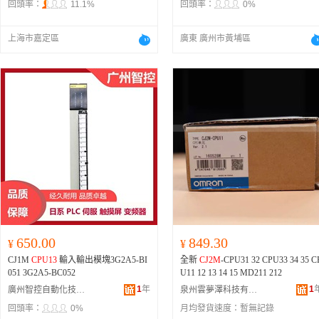
-5DZ、CJ2-10H-A-40、CJ2-10H-Z-15
回頭率：
11.1%
回頭率：
0%
Z、CP96SDB32-25、CDUK16-15D、
CQ2B32-30DZ、MGPL50-100Z、CJ2
上海市嘉定區
廣東 廣州市黃埔區
10HB-XC8-60、CD85F12-125-B、CJ
B4-01-57644、CJ1B2S-T0668-5、CJ2
10H-A-30、CJ2-10H-A-300、CJ2-10
-A-100、CDQ2A32-15DMZ、CJ2-10
-Z-200、CJ1B4-5SU4、CJ1B2-8DCI4
67I、CJ1B15-15S、CJ1B15-15R、CD
5N16-30-B、CDJ2B6-15R-B、CJ2-10
HS-15、CJ2-10HW-75、CDJ2B10-10
AZ-B、CJ2-10H-A-60、MDBB50-300
Z、CD85N16-100-B、CJ206-U1R003-
5、CJ2-10HB-XC8-80、CJ210-ARF05
10、CDJ2RA10-60Z-B、MGPL16-10
Z、CDQ2B125-10DCMZ、CJ2-10H-
-200、CJ2-10HW-30A、CD85N12-25-
B、MGPM12-25Z、CJ2-10HS-40、C
DJ2B10-100Z-B、CJ206-U1S003-10
650.00
849.30
¥
¥
CJ2-10H-Z-100、CJ2-10H-Z-200Z、C
DU10-15D、CJ2-10HB-XC8-15、CJ2
CJ1M
CPU13
輸入輸出模塊3G2A5-BI
全新
CJ2M
-CPU31 32 CPU33 34 35 C
6-U1Q003-3、CJ1B10-50S、CJ2-10H
051 3G2A5-BC052
U11 12 13 14 15 MD211 212
-XC8-10、CDJ2B16-15Z-B、CJ1WF1
1
年
1
廣州智控自動化技術有限公司
泉州雲夢澤科技有限公司
-01-93777、CDRB1BW50-180S、CX
回頭率：
0%
月均發貨速度：
暫無記錄
L10-30、CDQSWB20-40D、CJ2-10H