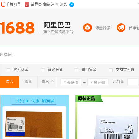
海量貨源
首單
所有類目
實力商家
買家保障
進口貨源
支持支付寶
綜合
銷量
價格
確定
起訂量