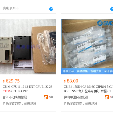
-100、CJ1WF10-0193777、CJ2-10HB
XC8-25、CDQ2B16-15DZ、CDQSB1
廣東 廣州市
-10D、CDU25-40D、CJ2-10HB-XC8-
20、CD85N10-10-A、CDM2BZ20-50
Z、CJ2-10HW-80、CJ1B4-15U4、CD
RB2BW20-90SZ、CUJB10-10D、CD
MB25-50、CJ1B15-01-32201、CJ2-10
HS-60、CJ206U1S00425.4、MKB12-
0RZ、CJ1B4-20U4、CDUJB10-15D
M、CJ2-10HB-XC8-30、CJ206-U1P0
4-15、CJ2-10H-A-75-R、CDJ2RA10-
5Z-B、CJ2-10H-Z-10Z、CD85N20-20
-B、CJ1B2-8-DCI4067I、CJ2-10H-A-
5、MGPA25-30Z、CJ1W-PA202、CJ
-10HB-XC8-45、CJ1B4DCG2005G1
0、CDQ2A50-40DZ、CJ1B4S-T0967-
6、CJ2-10HW-50A、CDQMB20-20、
CDQMA32-25、CJ1B15-01-19103、C
629.75
88.00
¥
¥
D85N16-125-A、CDQMA32-20
CJ1M-CPU11 12 13-ENT CPU21 22 23
CJ1B4-15SU4 CJ-L016C CJPB10-5 CJ
CJ2M
-CPU14 CPU15
B6-10 SMC氣缸全系可預訂 耐壓 CJ2
10H-Z-25、CD85F20-40-A、MGQL1
2
年
2
晉江市池店鎮智晟電子產品商行
佛山華匯自動化設備有限公司
-20、CJ2-10H-XC8-50、CJ1B4S-G23
月均發貨速度：
暫無記錄
月均發貨速度：
暫無記錄
2-5、CJ210-ARF08-10、CJ1B4-5U4
CDM2B20-50、CJ2-10HS-5、CJ2-10