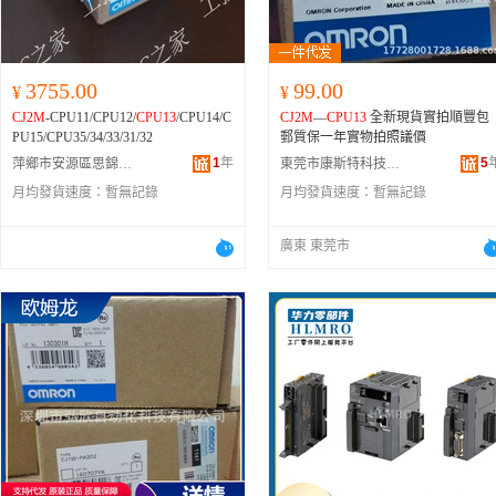
3755.00
99.00
¥
¥
CJ2M
-CPU11/CPU12/
CPU13
/CPU14/C
CJ2M
—
CPU13
全新現貨實拍順豐包
PU15/CPU35/34/33/31/32
郵質保一年實物拍照議價
1
年
5
萍鄉市安源區思錦芸電子商行
東莞市康斯特科技有限公司
月均發貨速度：
暫無記錄
月均發貨速度：
暫無記錄
廣東 東莞市