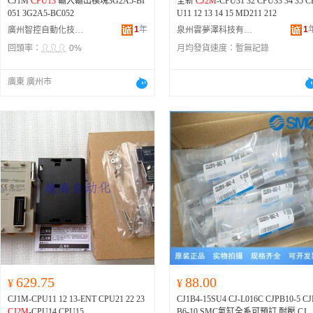
CJ1M
CPU13
輸入輸出模塊3G2A5-BI
全新
CJ2M
-CPU31 32 CPU33 34 35 C
051 3G2A5-BC052
U11 12 13 14 15 MD211 212
1
年
1
廣州智控自動化技術有限公司
泉州雲夢澤科技有限公司
回頭率：
0%
月均發貨速度：
暫無記錄
廣東 廣州市
629.75
88.00
¥
¥
CJ1M-CPU11 12 13-ENT CPU21 22 23
CJ1B4-15SU4 CJ-L016C CJPB10-5 CJ
CJ2M
-CPU14 CPU15
B6-10 SMC氣缸全系可預訂 耐壓 CJ2