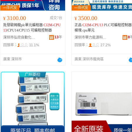
3100.00
3500.00
¥
成交7台
¥
批發歐姆龍plc單元編程器
CJ2M
-
CPU
正品
CJ2M
-
CPU13
PLC可編程控制器
13
/CPU14/CPU15 可編程控制器
模塊 cpu單元
13
年
8
深圳市弘欣自動化科技有限公司
深圳市華力能源科技有限公司
回頭率：
11.1%
回頭率：
27.2%
廣東 深圳市
廣東 深圳市龍崗區