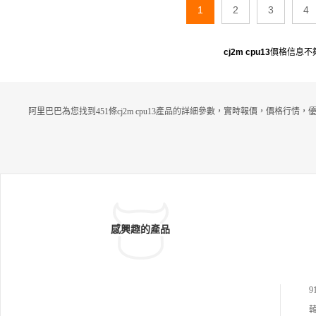
1
2
3
4
cj2m cpu13
價格信息不
阿里巴巴為您找到451條cj2m cpu13產品的詳細參數，實時報價，價格行情，
感興趣的產品