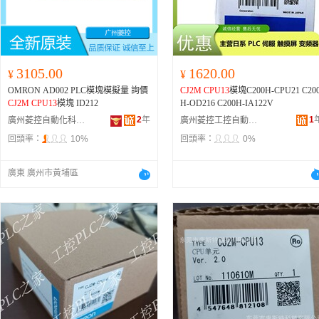
3105.00
1620.00
¥
¥
OMRON AD002 PLC模塊模擬量 詢價
CJ2M
CPU13
模塊C200H-CPU21 C20
CJ2M
CPU13
模塊 ID212
H-OD216 C200H-IA122V
2
年
1
廣州菱控自動化科技有限公司
廣州菱控工控自動化設備有限公司
回頭率：
10%
回頭率：
0%
廣東 廣州市黃埔區