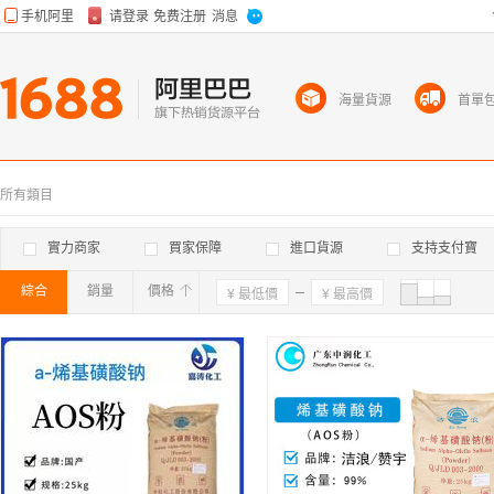
海量貨源
首單
所有類目
實力商家
買家保障
進口貨源
支持支付寶
綜合
銷量
價格
確定