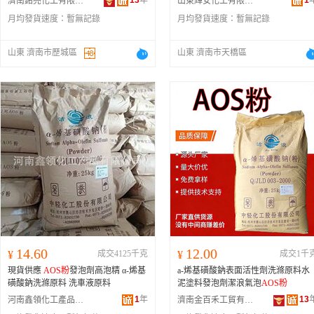
13
年
1
濟南銘亮化工有限公司
山東輝安化工有限公司
月均發貨速度：
暫無記錄
月均發貨速度：
暫無記錄
山東 濟南市歷城區
山東 濟南市天橋區
14.60
12.00
¥
成交4125千克
¥
成交1千
現貨供應
AOS粉
發泡劑高泡精 α-烯基
a-烯基磺酸鈉表面活性劑洗滌原料水
磺酸鈉洗滌原料 洗車液原料
泥塗料發泡劑潔浪氣泡
AOS粉
1
年
13
河南鑫領化工產品有限公司
濟南金百禾工貿有限公司