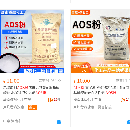
11.00
10.00
¥
成交26108千克
¥
成交1千
洗滌原料
AOS粉
表面活性劑α-烯基磺
AOS粉
贊宇潔浪發泡劑洗滌日化α-烯
酸鈉 水泥發泡引氣劑
AOS粉
基磺酸鈉表面活性劑
AOS粉
10
年
1
濟南道融化工有限公司
濟南沐澤化工有限公司
月均發貨速度：
當日
月均發貨速度：
暫無記錄
山東 濟南市