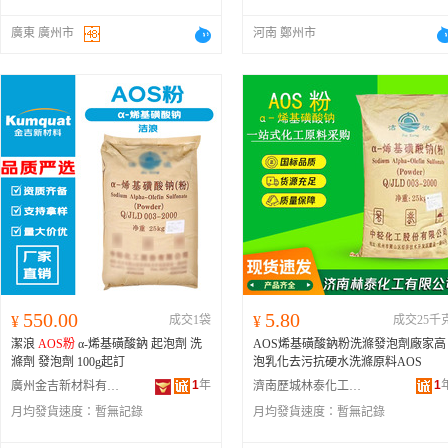
廣東 廣州市
河南 鄭州市
550.00
5.80
¥
成交1袋
¥
成交25千
潔浪
AOS粉
α-烯基磺酸鈉 起泡劑 洗
AOS烯基磺酸鈉粉洗滌發泡劑廠家高
滌劑 發泡劑 100g起訂
泡乳化去污抗硬水洗滌原料AOS
1
年
1
廣州金吉新材料有限公司
濟南歷城林泰化工經營部
月均發貨速度：
暫無記錄
月均發貨速度：
暫無記錄