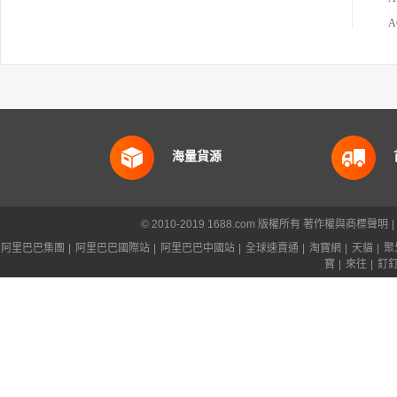
海量貨源
© 2010-2019 1688.com 版權所有
著作權與商標聲明
|
阿里巴巴集團
|
阿里巴巴國際站
|
阿里巴巴中國站
|
全球速賣通
|
淘寶網
|
天貓
|
聚
寶
|
來往
|
釘