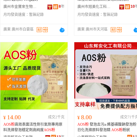
8
年
10
廣州市金寶來生物科技有限公司
廣州市旭美化工科技有限公司
月均發貨速度：
暫無記錄
月均發貨速度：
暫無記錄
廣東 廣州市白雲區
廣東 廣州市天河區
14.00
8.00
¥
成交2千克
¥
成交71千
AOS粉
高效表面活性劑引氣劑專用原
AOS粉
發泡去污a-烯基磺酸鈉發泡粉
料洗滌發泡穩定劑高純度
AOS粉
日化洗滌原料發泡精
AOS粉
粉狀