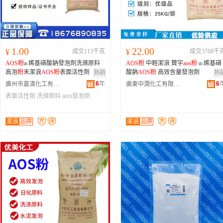
1.00
22.00
¥
成交113千克
¥
成交3768千
AOS
粉
a-烯基磺酸鈉發泡劑洗滌原料
AOS
粉
中輕潔浪 贊宇
aos
粉
α-烯基磺
高泡
粉
末潔浪
AOS
粉
表面活性劑
酸鈉
AOS
粉
高效含量發泡劑
熱銷
熱
6
年
6
廣州市嘉濤化工有限公司
廣東中潤化工有限公司
表面活性劑
洗滌原料
aos發泡劑
潔浪
品牌
潔浪
品牌