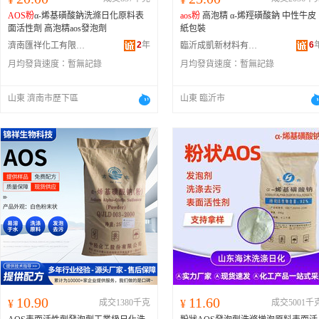
AOS粉
α-烯基磺酸鈉洗滌日化原料表
aos粉
高泡精 α-烯羥磺酸鈉 中性牛皮
面活性劑 高泡精aos發泡劑
紙包裝
2
年
6
濟南匯祥化工有限公司
臨沂成凱新材料有限公司
月均發貨速度：
暫無記錄
月均發貨速度：
暫無記錄
山東 濟南市歷下區
山東 臨沂市
10.90
11.60
¥
成交1380千克
¥
成交5001千