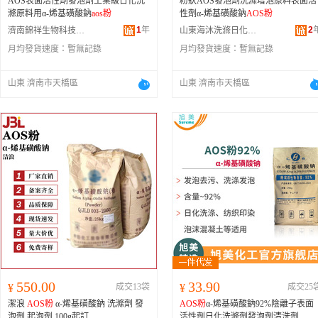
AOS表面活性劑發泡劑工業級日化洗
粉狀AOS發泡劑洗滌增泡原料表面活
滌原料用α-烯基磺酸鈉
aos粉
性劑α-烯基磺酸鈉
AOS粉
1
年
2
濟南錦祥生物科技有限公司
山東海沐洗滌日化有限公司
月均發貨速度：
暫無記錄
月均發貨速度：
暫無記錄
山東 濟南市天橋區
山東 濟南市天橋區
550.00
33.90
¥
成交13袋
¥
成交25
潔浪
AOS粉
α-烯基磺酸鈉 洗滌劑 發
AOS粉
α-烯基磺酸鈉92%陰離子表面
泡劑 起泡劑 100g起訂
活性劑日化洗滌劑發泡劑清洗劑