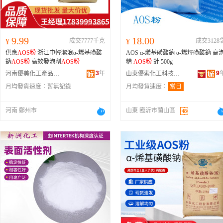
9.99
18.00
¥
成交7777千克
¥
成交3128
供應
AOS粉
浙江中輕潔浪α-烯基磺酸
AOS α-烯基磺酸鈉 α-烯烴磺酸鈉 高泡
鈉
AOS粉
高效發泡劑
AOS粉
精
AOS粉
針 500g
3
年
9
河南優美化工產品有限公司
山東優索化工科技有限公司
月均發貨速度：
暫無記錄
月均發貨速度：
當日
河南 鄭州市
山東 臨沂市蘭山區