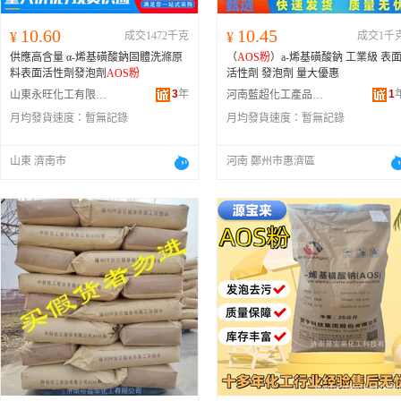
10.60
10.45
¥
成交1472千克
¥
成交1千
供應高含量 α-烯基磺酸鈉固體洗滌原
（
AOS粉
）a-烯基磺酸鈉 工業級 表
料表面活性劑發泡劑
AOS粉
活性劑 發泡劑 量大優惠
3
年
1
山東永旺化工有限公司
河南藍超化工產品有限公司
月均發貨速度：
暫無記錄
月均發貨速度：
暫無記錄
山東 濟南市
河南 鄭州市惠濟區