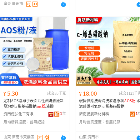
廣東 廣州市
5.30
18.00
¥
成交35千克
¥
成交1121千
定制AOS陰離子表面活性劑洗滌原料
現貨供應洗滌清洗發泡原料
AOS粉
發泡劑α-烯基磺酸鈉
aos粉
/液體
泥砂漿引氣劑 α-烯基磺酸鈉
1
年
1
濟南億弘化工有限公司
濟南騰航新材料科技有限公司
月均發貨速度：
暫無記錄
月均發貨速度：
暫無記錄
山東 濟南市天橋區
山東 濟南市