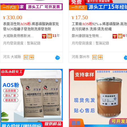
330.00
17.50
¥
¥
表面活性劑
AOS粉
-烯基磺酸鈉廠家批
工業級
AOS粉
92% α-烯基磺酸鈉 高泡
發AOS陰離子發泡劑洗滌發泡劑
去污抗硬水 洗滌/清洗/紡織
11
年
6
大城縣黃得務新洲建築材料銷售部
鄭州康鎂瑞生物有限公司
月均發貨速度：
暫無記錄
月均發貨速度：
暫無記錄
河北 大城縣
河南 鄭州市