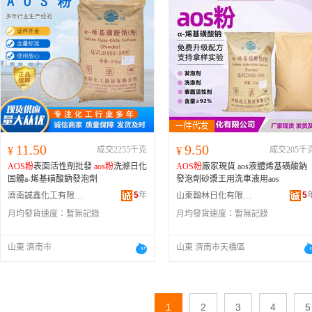
11.50
9.50
¥
成交2255千克
¥
成交205千
AOS粉
表面活性劑批發
aos粉
洗滌日化
AOS粉
廠家現貨 aos液體烯基磺酸鈉
固體a-烯基磺酸鈉發泡劑
發泡劑砂漿王用洗車液用aos
5
年
5
濟南誠鑫化工有限公司
山東翰林日化有限公司
月均發貨速度：
暫無記錄
月均發貨速度：
暫無記錄
山東 濟南市
山東 濟南市天橋區
1
2
3
4
5