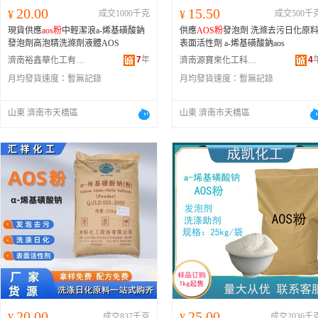
20.00
15.50
¥
成交1000千克
¥
成交500千
現貨供應
aos粉
中輕潔浪a-烯基磺酸鈉
供應
AOS粉
發泡劑 洗滌去污日化原料
發泡劑高泡精洗滌劑液體AOS
表面活性劑 a-烯基磺酸鈉aos
7
年
4
濟南裕鑫華化工有限公司
濟南源寶來化工科技有限公司
月均發貨速度：
暫無記錄
月均發貨速度：
暫無記錄
山東 濟南市天橋區
山東 濟南市天橋區
20.00
25.00
¥
成交837千克
¥
成交2036千