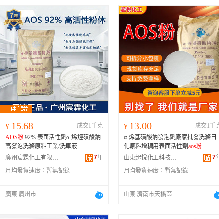
15.68
13.00
¥
成交1千克
¥
成交1千
AOS粉
92% 表面活性劑α-烯烴磺酸鈉
α-烯基磺酸鈉發泡劑廠家批發洗滌日
高發泡洗滌原料工業/洗車液
化原料增稠用表面活性劑
aos粉
7
年
7
廣州宸霖化工有限公司
山東起悅化工科技有限公司
月均發貨速度：
暫無記錄
月均發貨速度：
暫無記錄
廣東 廣州市
山東 濟南市天橋區