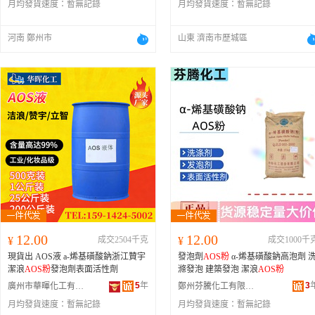
月均發貨速度：
暫無記錄
月均發貨速度：
暫無記錄
河南 鄭州市
山東 濟南市歷城區
12.00
12.00
¥
成交2504千克
¥
成交1000千
現貨出 AOS液 а-烯基磺酸鈉浙江贊宇
發泡劑
AOS粉
α-烯基磺酸鈉高泡劑 
潔浪
AOS粉
發泡劑表面活性劑
滌發泡 建築發泡 潔浪
AOS粉
5
年
3
廣州市華暉化工有限公司
鄭州芬騰化工有限公司
月均發貨速度：
暫無記錄
月均發貨速度：
暫無記錄