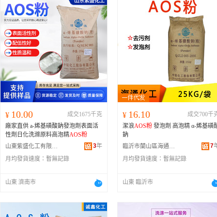
10.00
16.10
¥
成交1675千克
¥
成交700千
廠家直供 a-烯基磺酸鈉發泡劑表面活
潔浪
AOS粉
發泡劑 高泡精 α-烯基磺
性劑日化洗滌原料高泡精
AOS粉
鈉
3
年
7
山東紫盛化工有限公司
臨沂市蘭山區海通化工商行
月均發貨速度：
暫無記錄
月均發貨速度：
暫無記錄
山東 濟南市
山東 臨沂市