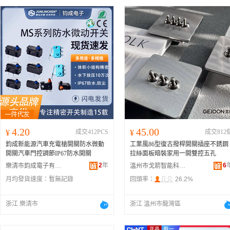
4.20
45.00
¥
成交412PCS
¥
成交812
鈞成新能源汽車充電槍開關防水微動
工業風86型復古撥桿開關插座不銹鋼
開關汽車門控調節IP67防水開關
拉絲面板暗裝家用一開雙控五孔
2
年
6
樂清市鈞成電子有限公司
溫州市戈箭智能科技有限公司
月均發貨速度：
暫無記錄
回頭率：
26.2%
浙江 樂清市
浙江 溫州市龍灣區