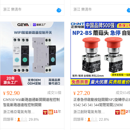
浙江 樂清市
浙江 樂清市
92.90
27.20
¥
成交51個
¥
成交654
GWS10 Wifi斷路器通斷開關遠程控制
正泰急停啟動按鈕開關NP2旋轉停止
智能斷路器遠程控制開關
S542 545 541 544常閉常開22MM
11
年
2
浙江格亞電氣有限公司
浙江創財電氣有限公司
回頭率：
29.8%
回頭率：
22.8%