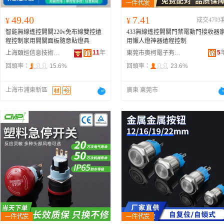
49.40
7.41
¥
¥
成交4793
智能無線遙控開關220v免布線雙控遠
433無線遙控開關門禁電動門接收器
程控制家用開關面板隨意貼燈具
用懶人燈神器遠程控制
11
年
5
上海頤巡信息技術有限公司
東莞市奧柯電子有限公司
回頭率：
15.6%
回頭率：
23.6%
上海市浦東新區
廣東 東莞市