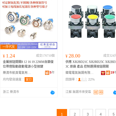
1.24
28.00
¥
成交176710個
¥
成交324
金屬按鈕開關8 12 16 19 22MM自鎖復
供應 XB2BD21C XB2BD25C XB2BD
位帶燈點動啟動電源小型按鍵
3C 原廠 產品 控制選擇按鈕開關
5
年
19
樂清市航頁電氣有限公司
韓電電氣無錫有限公司
月均發貨速度：
當日
回頭率：
22%
浙江 樂清市
江蘇 無錫市崇安區
1
2
3
4
5