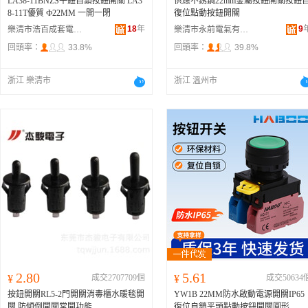
LA38-11BNZS平鈕自鎖按鈕開關 LA3
供應不銹鋼22mm金屬按鈕開關按鈕
8-11T優質 Ф22MM 一開一閉
復位點動按鈕開關
18
年
9
樂清市浩百成套電器有限公司
樂清市永前電氣有限公司
回頭率：
33.8%
回頭率：
39.8%
浙江 樂清市
浙江 溫州市
2.80
5.61
¥
成交2707709個
¥
成交50634
按鈕開關RL5-2門開關消毒櫃水暖毯開
YW1B 22MM防水啟動電源開關IP65
關 防傾倒開關常開功能
復位自鎖平頭點動按鈕開關圓形