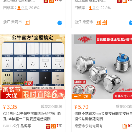
11
年
2
浙江格亞電氣有限公司
浙江創財電氣有限公司
回頭率：
29.8%
回頭率：
22.8%
浙江 樂清市
浙江 樂清市
3.35
5.70
¥
成交295683個
¥
成交6965
G12白色公牛牆壁開關面板86型家用5
供應不銹鋼22mm金屬按鈕開關按鈕
孔usb插座一二開雙控電燈開關
復位點動按鈕開關
7
年
9
BULL/公牛品牌專營店
樂清市永前電氣有限公司