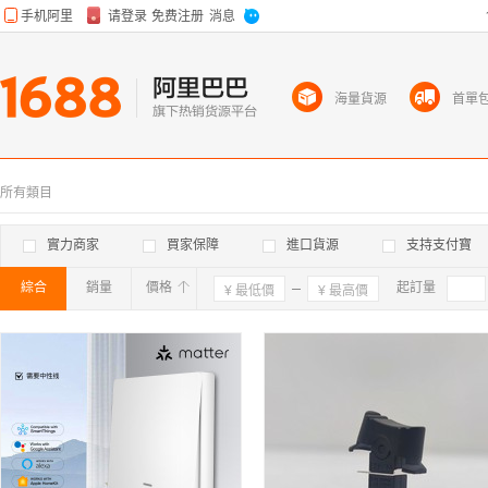
海量貨源
首單
所有類目
實力商家
買家保障
進口貨源
支持支付寶
綜合
銷量
價格
確定
起訂量