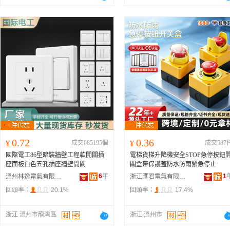
0.72
0.36
¥
成交685195個
¥
成交587
國際電工86型暗裝牆壁工程款開關插
電梯貨梯升降機安全STOP急停按鈕
座面板白色五孔插座牆壁開關
關盒帶保護蓋防水防雨緊急停止
6
年
1
溫州林逸電氣有限公司
浙江匯君電氣有限公司
回頭率：
20.1%
回頭率：
17.4%
浙江 溫州市龍灣區
浙江 溫州市