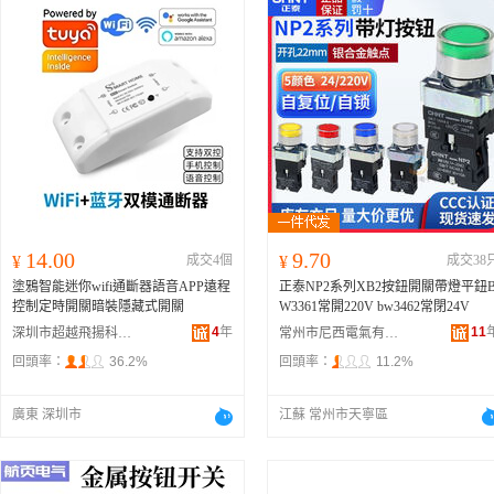
14.00
9.70
¥
成交4個
¥
成交38
塗鴉智能迷你wifi通斷器語音APP遠程
正泰NP2系列XB2按鈕開關帶燈平鈕
控制定時開關暗裝隱藏式開關
W3361常開220V bw3462常閉24V
4
年
11
深圳市超越飛揚科技有限公司
常州市尼西電氣有限公司
回頭率：
36.2%
回頭率：
11.2%
廣東 深圳市
江蘇 常州市天寧區