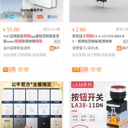
55.00
2.80
¥
成交1033個
¥
成交55
WiFi塗鴉智能
開關
app遠程控制智能家
新型鈕子
開關
SA-0-
10
3-F04-0004-R
居matter
開關
歐規按鍵
開關
S，搖臂船型翹板搖頭側按
廣告
廣
6
年
21
溫州諾華新能源有限公司
源豐電子(深圳)有限公司
智能開關
控制開關
遠程開關
船型開關
鈕子開關
翹板開關
無
品牌
源豐
品牌