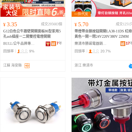
3.35
5.70
¥
成交295683個
¥
成交1251
G12白色公牛牆壁開關面板86型家用5
帶燈帶自鎖按鈕開關LA38-11DS 紅綠
孔usb插座一二開雙控電燈開關
黃色一開一閉24V220V380V 22MM
7
年
17
BULL/公牛品牌專營店
樂清市勝諾電器銷售中心
回頭率：
9%
回頭率：
20.7%
江蘇 海安縣
浙江 樂清市