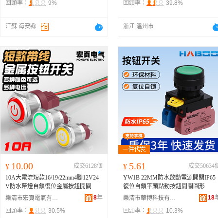
回頭率：
9%
回頭率：
39.8%
江蘇 海安縣
浙江 溫州市
10.00
5.61
¥
成交6128個
¥
成交50634
10A大電流短款16/19/22mm4腳12V24
YW1B 22MM防水啟動電源開關IP65
V防水帶燈自鎖復位金屬按鈕開關
復位自鎖平頭點動按鈕開關圓形
8
年
18
樂清市宏頁電氣有限公司
樂清市華博科技有限公司
回頭率：
30.5%
回頭率：
10.3%