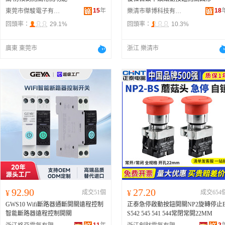
15
年
18
東莞市傑駿電子有限公司
樂清市華博科技有限公司
回頭率：
29.1%
回頭率：
10.3%
廣東 東莞市
浙江 樂清市
92.90
27.20
¥
成交51個
¥
成交654
GWS10 Wifi斷路器通斷開關遠程控制
正泰急停啟動按鈕開關NP2旋轉停止
智能斷路器遠程控制開關
S542 545 541 544常閉常開22MM