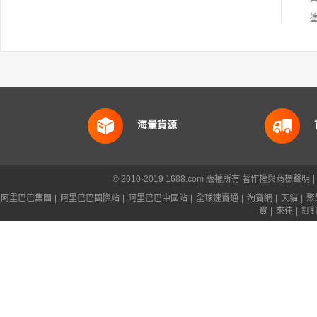
海量貨源
© 2010-2019 1688.com 版權所有
著作權與商標聲明
|
阿里巴巴集團
|
阿里巴巴國際站
|
阿里巴巴中國站
|
全球速賣通
|
淘寶網
|
天貓
|
聚
寶
|
來往
|
釘