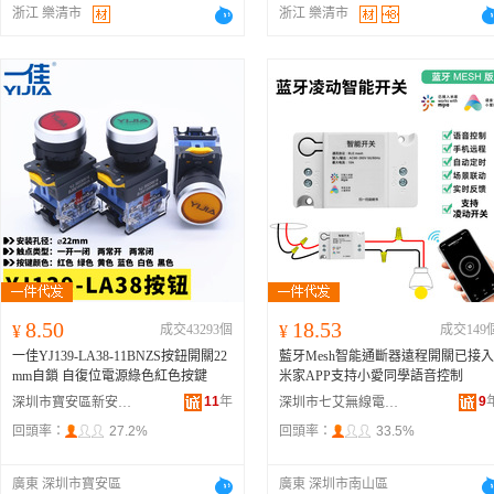
浙江 樂清市
浙江 樂清市
8.50
18.53
¥
成交43293個
¥
成交149
一佳YJ139-LA38-11BNZS按鈕開關22
藍牙Mesh智能通斷器遠程開關已接入
mm自鎖 自復位電源綠色紅色按鍵
米家APP支持小愛同學語音控制
11
年
9
深圳市寶安區新安天和電子電器門市部
深圳市七艾無線電子商務有限公司
回頭率：
27.2%
回頭率：
33.5%
廣東 深圳市寶安區
廣東 深圳市南山區