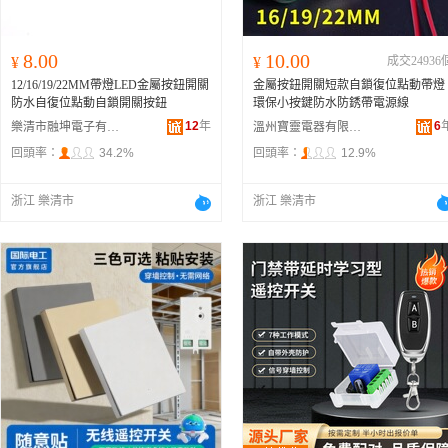
8.00
10.00
¥
¥
成交24936
12/16/19/22MM帶燈LED金屬按鈕開關
金屬按鈕開關短款自鎖復位點動帶燈
防水自復位點動自鎖開關按鈕
環保小按鍵防水防銹帶電源線
12
年
6
樂清市融坤電子有限公司
溫州寶靈電器有限公司
回頭率：
34.2%
回頭率：
12.9%
浙江 樂清市
浙江 樂清市