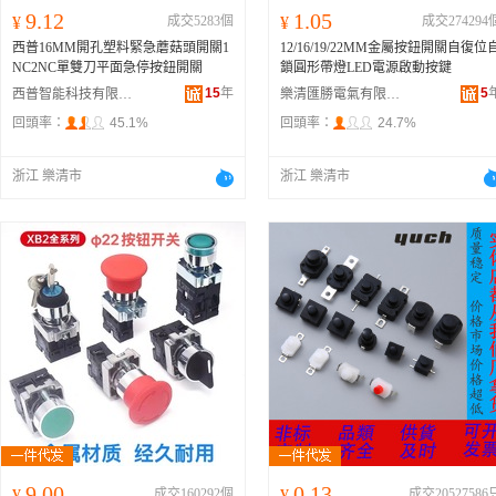
9.12
1.05
¥
成交5283個
¥
成交274294
西普16MM開孔塑料緊急蘑菇頭開關1
12/16/19/22MM金屬按鈕開關自復位
NC2NC單雙刀平面急停按鈕開關
鎖圓形帶燈LED電源啟動按鍵
15
年
5
西普智能科技有限公司
樂清匯勝電氣有限公司
回頭率：
45.1%
回頭率：
24.7%
浙江 樂清市
浙江 樂清市
9.00
0.13
¥
成交160292個
¥
成交20527586