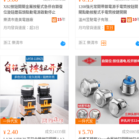
XB2按鈕開關金屬按壓式急停自鎖復
1208強光常開帶鎖電源手電筒按鈕開
位旋鈕蘑菇頭點動電源啟動停止
關點動按壓式手電筒按鍵開關
15
年
10
樂清市逢美電器廠
溫州昱馳電子有限公司
月均發貨速度：
超3日
月均發貨速度：
次日
浙江 樂清市
浙江 樂清市
2.40
5.70
¥
成交24335個
¥
成交6965