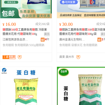
16.00
30.00
¥
成交2082袋
¥
成交9
糖
精鈉
50
0
倍
工農牌食用
糖
精 冷飲果
糖
精鈉工農牌食用
糖
精
50
0
倍
甜冷飲
醬爆米花用 代
糖
甜味劑
50
0g
醬爆米花用代
糖
甜味劑
50
0g/袋
廣告
廣
4
年
1
江蘇恆興源食品添加劑有限公司
廣州金滿元生物科技有限公司
食用糖精
食用糖精鈉
500g糖精鈉
食用糖精
袋爆米花
食用糖精鈉
廣東 廣州市
工農
品牌