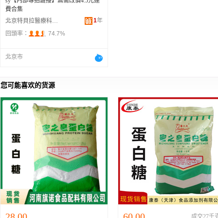
sy【內部專拍鏈接】無需改價4.5元運
費合集
1
年
北京特貝拉醫療科技有限公司
回頭率：
74.7%
北京市
您可能喜欢的货源
28.00
60.00
成交27千