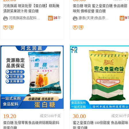
河南旗諾 現貨批發【蛋白糖】糕點腌
蛋白糖 現貨 蜜之皇蛋白糖 食品級甜
漬蔬菜果蔬汁用 蛋白糖
味劑 價格從優 蛋白糖
16
年
9
河南旗諾食品配料有限公司
康泰(天津)食品添加劑有限公司
19.20
30.00
成交5180千克
成交383千
蛋白糖 批發零售食品級烘焙糕點飲料
蜜之皇蛋白糖 100倍甜度 食品級甜味
用蛋白糖
劑 蛋白糖