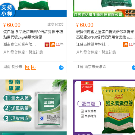
60.00
60.00
¥
成交103袋
¥
蛋白糖 食品級甜味劑50倍甜度 餅干糕
現貨供應蜜之皇蛋白糖烘焙飲料糖果
點用代糖2kg/袋量大從優
高粘度50/100倍代糖商用食品級 null 1
kg
50倍蛋白糖
;
50倍蛋白糖
、2kg100倍
11
年
11
湖南泰仁葯業有限公司
江蘇百達鷺生物科技有限公司
蛋白糖;
50倍蛋白糖
月均發貨速度：
暫無記錄
月均發貨速度：
暫無記錄
湖南 長沙市
江蘇 南京市秦淮區