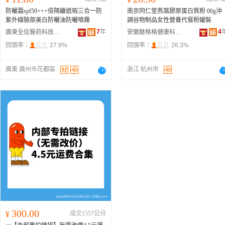
防曬霜spf50+++倍隔離遮瑕三合一防
南京同仁堂燕窩膠原蛋白質粉 00g沖
紫外線臉部美白防曬油防曬噴霧
調谷物制品女性營養代餐粉罐裝
7
年
4
廣東全信醫葯科技有限公司
安徽魅格格健康科技有限公司
回頭率：
27.9%
回頭率：
26.3%
廣東 廣州市花都區
浙江 杭州市
300.00
¥
成交1557公分