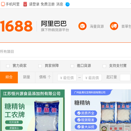
海量貨源
首單
所有類目
實力商家
買家保障
進口貨源
支持支付寶
綜合
銷量
價格
確定
起訂量