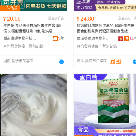
20.00
24.80
¥
成交3千克
¥
成交839千
蛋白糖 食品級蛋白糖粉末蛋白膏100
烘焙飲料糕點冰淇淋50-100倍蛋白糖
倍 50倍甜度甜味劑 增甜劑烘培
復合甜甜味劑代糖高倍甜食品級
5
年
11
湖南康耀生物科技有限公司
武漢盛瑞源生物科技有限公司
月均發貨速度：
暫無記錄
月均發貨速度：
暫無記錄
湖南 長沙市芙蓉區
湖北 武漢市江岸區