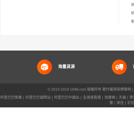
海量貨源
© 2010-2019 1688.com 版權所有
著作權與商標聲明
|
阿里巴巴集團
|
阿里巴巴國際站
|
阿里巴巴中國站
|
全球速賣通
|
淘寶網
|
天貓
|
聚
寶
|
來往
|
釘