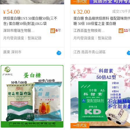
54.00
32.00
¥
¥
成交170千
烘焙蛋白糖UST-50蛋白糖50倍(三不
蛋白糖 食品級烘焙原料 復配甜味劑
含) 蛋白糖50倍(耐溫)1KG/袋
糖 50倍 100倍蜜之皇 蛋白糖
6
年
11
深圳市隆瑞生物醫療科技有限公司
江西百盈生物技術有限公司
月均發貨速度：
暫無記錄
月均發貨速度：
暫無記錄
廣東 深圳市
江西 南昌市青山湖區