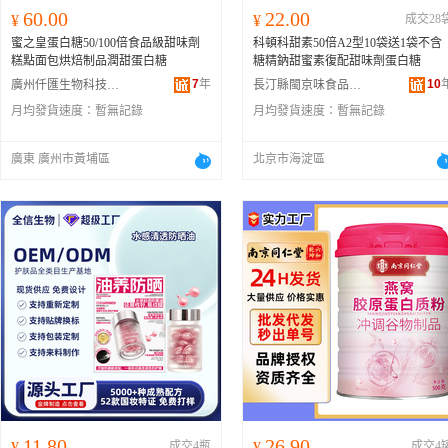
60.00
22.00
¥
¥
成交28
蜜之皇蛋白糖50/100倍食品級甜味劑
科頓科甜素50倍A2型10袋送1袋不含
糕點面包烘焙制品潤甜蛋白糖
糖精鈉甜蜜素復配甜味劑蛋白糖
7
年
10
廣州仟匯生物科技有限公司
長汀縣閩京味食品經營部
月均發貨速度：
暫無記錄
月均發貨速度：
暫無記錄
廣東 廣州市黃埔區
北京市海淀區
11.80
26.90
¥
成交4瓶
¥
成交4