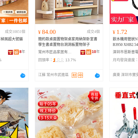
河南
福建
辽宁
安徽
山西
海南
内蒙古
吉林
湖北
湖南
江西
宁夏
84.00
1.72
成交10851個
¥
成交4個
¥
青海
陕西
甘肃
四川
不掉屑超大號貓
簡約款桌面置物架桌家用納架卧室書
飲水機用管狀NT
贵州
西藏
香港
澳门
學生書桌置物台洞洞板置物架子
B3950 XHB
8
年
10
年
常州市匠品家居有限公司
%
回頭率：
13.7%
月均發貨速度
江蘇 常州市武進區
廣東 深圳市寶