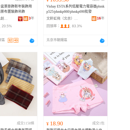
掛件盆景掛飾新年裝飾用
Vishay ESTA系列低壓電力電容器phmk
場景布置裝飾吊飾
p525/phmkp660/phmkp690批發
3
年
16
年
金華市新漢文化創意有限公司
文軒虹飛（北京）科技有限公司
20.5%
回頭率：
83.3%
東區
北京市朝陽區
18.90
成交1158條
¥
成交1包