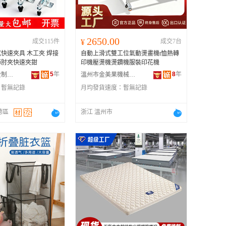
2650.00
成交115件
¥
成交7台
快速夾具 木工夾 焊接
自動上滑式雙工位氣動燙畫機t恤熱轉
節肘夾快速夾鉗
印機壓燙機燙鑽機服裝印花機
5
年
8
年
佛山市耀辰五金制品有限公司
溫州市金美果機械有限公司
：
暫無記錄
月均發貨速度：
暫無記錄
德區
浙江 溫州市