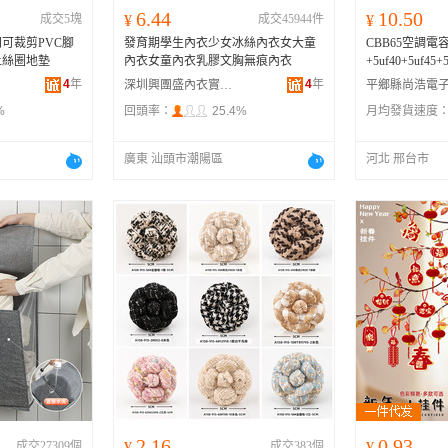
6.44
10.50
成交5塊
¥
成交45944件
¥
可裁剪PVC腳
發育期學生內衣少女冰絲內衣女大童
CBB65空調電容器 
土絲圈地墊
內衣女童內衣乳膠文胸無痕內衣
+5uf40+5uf4
4
年
4
年
深圳興團盛內衣實業有限公司
%
回頭率：
25.4%
月均發貨速度
廣東 汕頭市潮陽區
河北 邢台市
2.16
0.93
成交27309個
¥
成交383個
¥