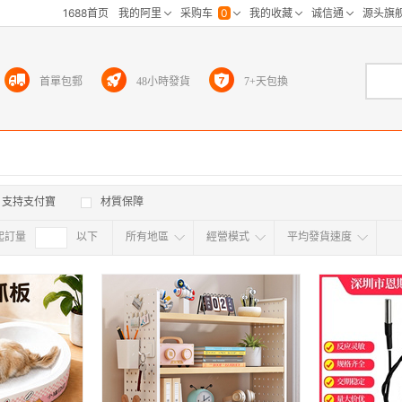
首單包郵
48小時發貨
7+天包換
支持支付寶
材質保障
起訂量
確定
以下
所有地區
經營模式
平均發貨速度
所有地区
采
江浙沪
华东区
华南区
华中
海外
北京
上海
天津
广东
浙江
江苏
山东