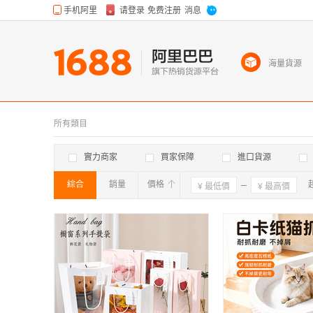
海量貨源
所有類目
實力商家
買家保障
進口貨源
綜合
銷量
價格
確定