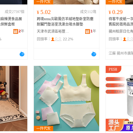
5.02
0.29
成交27597個
¥
成交112塊
¥
用麻辣燙食品展
跨境temu北歐風仿羊絨地墊卧室防塵
待客牛皮紙一
色保鮮盒框
耐臟門墊浴室洗漱台吸水腳墊
賓館民宿用品
2
年
1
年
天津市武清區裕豐久盈地毯廠
%
回頭率：
22.2%
回頭率：
江蘇 揚州市廣