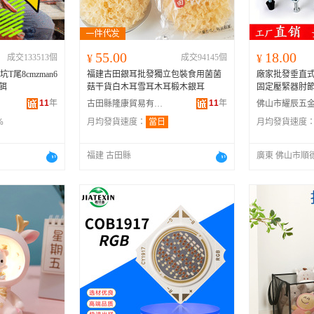
55.00
18.00
成交133513個
¥
成交94145個
¥
T尾8cmzman6
福建古田銀耳批發獨立包裝食用菌菌
廠家批發垂直式
軟餌
菇干貨白木耳雪耳木耳椴木銀耳
固定壓緊器肘
11
年
11
年
古田縣隆康貿易有限公司
%
月均發貨速度：
當日
月均發貨速度
福建 古田縣
廣東 佛山市順