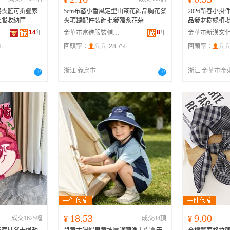
臟衣籃可折疊家
5cm布藝小香風定型山茶花飾品胸花發
2026新春小
衣服收納筐
夾項鏈配件裝飾批發韓系花朵
品發財樹綠植
14
年
8
年
金華市富進服裝輔料有限公司
%
回頭率：
28.7%
回頭率：
浙江 義烏市
浙江 金華市金
18.53
9.00
成交1625幅
¥
成交84頂
¥