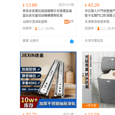
13.80
43.20
¥
成交6347個
¥
男孩女孩電玩城游戲積分兌換禮品端
中古風入戶門地墊進門
盒玩具兒童培訓機構禮物批發
墊子玄關門口防滑蹭
1
年
汕頭市澄海區盛樂星貿易商行
天津榮浩地毯有限公司
回頭率：
14.5%
回頭率：
26.8
廣東 汕頭市
天津市寶坻區
37.71
12.58
¥
成交3套
¥