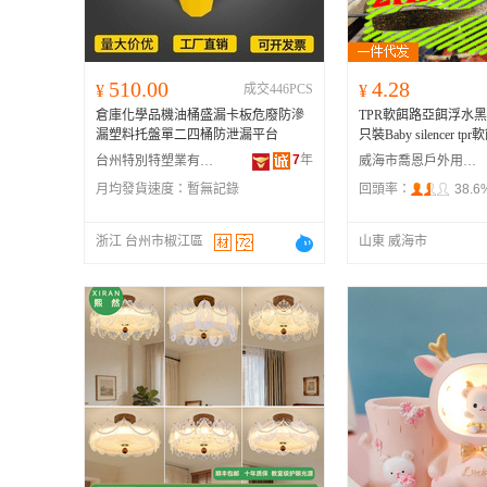
510.00
4.28
¥
成交446PCS
¥
倉庫化學品機油桶盛漏卡板危廢防滲
TPR軟餌路亞餌浮水黑坑
漏塑料托盤單二四桶防泄漏平台
只裝Baby silencer tpr
7
年
台州特別特塑業有限公司
威海市喬恩戶外用品有限公司
月均發貨速度：
暫無記錄
回頭率：
38.6
浙江 台州市椒江區
山東 威海市