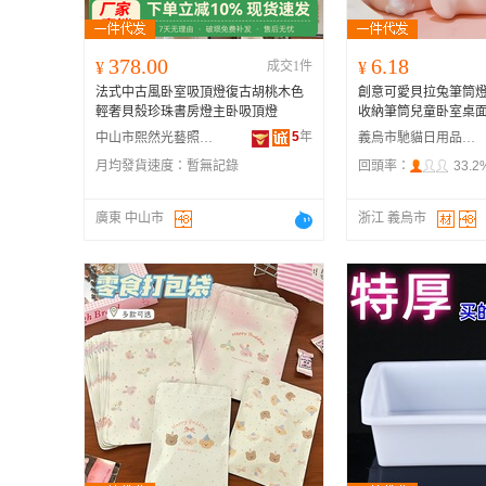
378.00
6.18
¥
成交1件
¥
法式中古風卧室吸頂燈復古胡桃木色
創意可愛貝拉兔筆筒
輕奢貝殼珍珠書房燈主卧吸頂燈
收納筆筒兒童卧室桌
5
年
中山市熙然光藝照明有限公司
義烏市馳貓日用品有限公司
月均發貨速度：
暫無記錄
回頭率：
33.2
廣東 中山市
浙江 義烏市