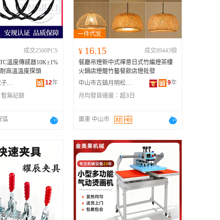
广西
黑龙江
新疆
16.15
成交2500PCS
¥
成交89443個
云南
C溫度傳感器10K±1%
餐廳吊燈新中式禪意日式竹編燈茶樓
台湾
2.54耐高溫溫度探頭
火鍋店燈籠竹藝餐飲店燈批發
12
年
9
年
深圳市恩斯普電子有限公司
中山市古鎮月明松燈飾門市部
：
暫無記錄
月均發貨速度：
超3日
安區
廣東 中山市