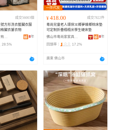
418.00
成交56003個
¥
成交7822件
大號方形洗衣籃臟衣服
粵尚兒童老人環保3E椰夢維椰棕床墊
網格臟衣簍衣物
可定制折疊榻榻米學生硬床墊
8
年
8
年
義烏市亭台家居有限公司
佛山市粵尚家家具有限公司
28.5%
回頭率：
17.2%
廣東 佛山市