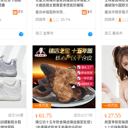
廠家批發卡通動
兒童太陽帽男童披肩護頸漁夫帽夏天
全棉雙面格紋
擺攤
大檐遮陽女寶寶夏季透氣防曬帽
護頸領巾圍脖
7
年
3
年
義烏林瓏服飾有限公司
%
回頭率：
20.7%
回頭率：
浙江 金華市
浙江 義烏市
61.75
27.55
成交506雙
¥
成交42377份
¥
德訓運動鞋女鞋
陳公坊十五年新會陳皮陳皮廠家批發1
跨夏季新款無
輕便休閑鞋
5年廣陳皮新會天馬陳皮中葯材
V上托抹胸裹