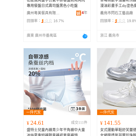
密胺燒烤盤子仿瓷牛排餐盤商用烤肉
草莓熊數字油畫4050
專用餐盤日式壽司盤黑色小吃盤
漫油彩畫手工diy塗色
4
年
廣州粵美餐具有限公司
義烏市閃石工藝品廠
回頭率：
16.7%
回頭率：
19.8
廣東 廣州市番禺區
浙江 義烏市
24.61
141.55
¥
成交111件
¥
盛特士兒童內褲青少年平角褲中大童
女式運動單鞋舒芙蕾
冰絲夏季短褲胖童褲衩男童褲頭
女網面透氣芭蕾珍珠