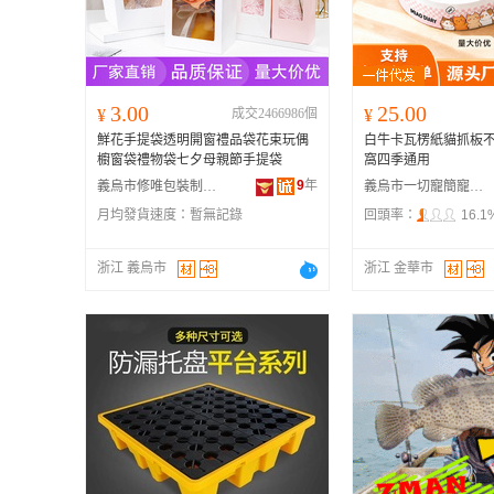
3.00
25.00
¥
成交2466986個
¥
鮮花手提袋透明開窗禮品袋花束玩偶
白牛卡瓦楞紙貓抓板
櫥窗袋禮物袋七夕母親節手提袋
窩四季通用
9
年
義烏市修唯包裝制品有限公司
義烏市一切寵簡寵物用品有限公司
月均發貨速度：
暫無記錄
回頭率：
16.1
浙江 義烏市
浙江 金華市