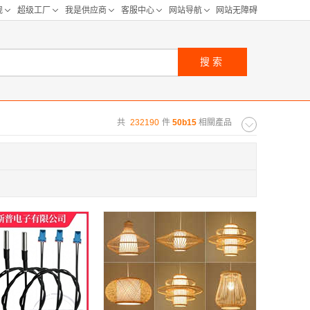
搜索
共
232190
件
50b15
相關產品
购距离:
区
华北区
重庆
河北