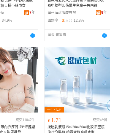
薄款長條巾早春氛圍感
新款可愛女大兒童內褲卡通動漫小女
文藝百搭小絲巾女
孩中腰型印花學生兒童平角內褲
7
年
8
年
義烏市傑菲電子商務有限公司
廣州海珍服裝有限公司
34.9%
回頭率：
12.8%
廣東 普寧市
1.71
成交11047件
¥
成交46個
肩帶內衣厚薄拉B聚攏顯
按壓乳液瓶15ml30ml50ml化妝品空瓶
胸女文胸罩批發
旅行分裝瓶 噴霧空瓶爽膚水瓶