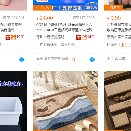
24.00
9.99
成交189316個
¥
成交14723PCS
¥
燈多功能星星燈
COB1919燈珠12W七彩光源30W三合
可折疊臟衣籃
面裝飾擺件
一1917RGB三色調光紅綠藍50W燈珠
收納筐帶提手
10
年
14
年
深圳市嘉特鑫照明有限公司
%
月均發貨速度：
暫無記錄
回頭率：
廣東 深圳市光明新區
浙江 義烏市