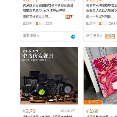
跨境廠家直銷櫥櫃衣櫃不銹鋼三節滑
帶蓋防水防潮掛壁式
軌抽屜軌道45mm滾珠靜音導軌
用浴室洗衣籃大號臟
3
年
揭陽市捷鑫五金有限公司
麗水一咚家居有限公司
回頭率：
23%
回頭率：
26.7
廣東 揭陽市
浙江 義烏市
2.70
2.66
¥
成交451個
¥