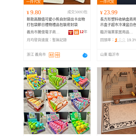
9.80
23.99
¥
成交50093包
¥
新款高顏值可愛小熊自封袋出卡出物
長方形塑料收納盒商
打包袋節日禮物禮品包裝密封袋
示盒子超市冷凍盆白
12
年
義烏市騰億電子商務有限公司
臨沂瑞業家居用品有限公司
月均發貨速度：
暫無記錄
回頭率：
19.3
浙江 義烏市
山東 臨沂市