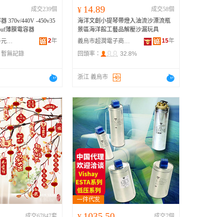
14.89
成交239個
¥
成交58個
370v/440V -450v35
海洋文創小提琴帶燈入油流沙漂流瓶
5+5uf薄膜電容器
景區海洋館工藝品解壓沙漏玩具
2
年
15
年
平鄉縣尚浩電子元器件廠
義烏市超潤電子商務有限公司
：
暫無記錄
回頭率：
32.8%
浙江 義烏市
1035.50
成交67847套
¥
成交7個