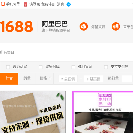
海量貨源
首單
所有類目
實力商家
買家保障
進口貨源
支持支付寶
綜合
銷量
價格
確定
起訂量