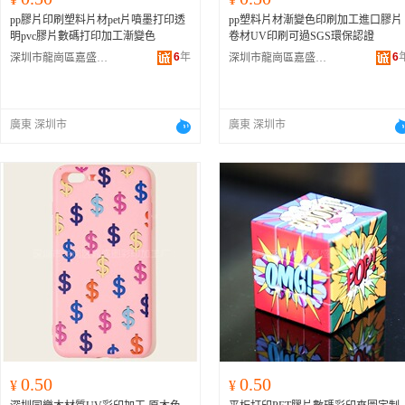
pp膠片印刷塑料片材pet片噴墨打印透
pp塑料片材漸變色印刷加工進口膠片
明pvc膠片數碼打印加工漸變色
卷材UV印刷可過SGS環保認證
6
年
6
深圳市龍崗區嘉盛圖彩印加工廠
深圳市龍崗區嘉盛圖彩印加工廠
廣東 深圳市
廣東 深圳市
0.50
0.50
¥
¥