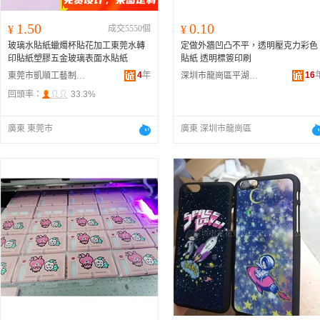
1.50
0.10
¥
成交5550個
¥
玻璃水貼紙蠟燭杯貼花加工東莞水轉
定做外牆凹凸不平，透明壓克力彩色
印貼紙塑膠五金玻璃表面水貼紙
貼紙 透明標簽印刷
4
年
16
東莞市凱順工藝制品有限公司
深圳市龍崗區平湖金魚印刷廠
回頭率：
33.3%
廣東 東莞市
廣東 深圳市龍崗區