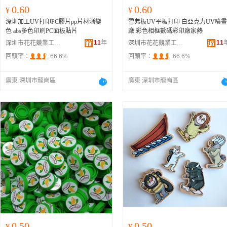
0.60
0.60
¥
¥
深圳加工UV打印PC膠片pp片材漸變
雪弗板UV平板打印 白亞克力UV噴畫
色 abs多色印刷PC面板貼片
廠 彩色相框數碼彩印廠家熱
11
年
11
深圳市花花競業工藝制品有限公司
深圳市花花競業工藝制品有限公司
回頭率：
66.6%
回頭率：
66.6%
廣東 深圳市龍崗區
廣東 深圳市龍崗區
0.50
0.50
¥
¥