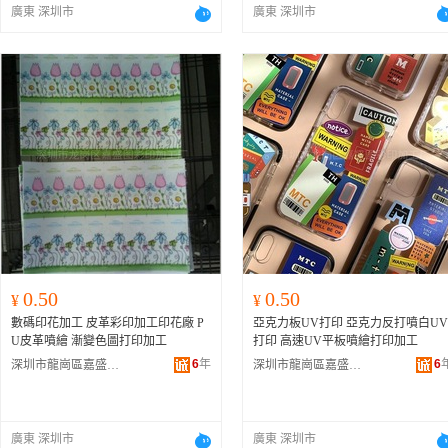
廣東 深圳市
廣東 深圳市
0.50
0.50
¥
¥
數碼印花加工 皮革彩印加工印花廠 P
亞克力板UV打印 亞克力反打噴白UV
U皮革噴繪 漸變色圖打印加工
打印 高速UV平板噴繪打印加工
6
年
6
深圳市龍崗區嘉盛圖彩印加工廠
深圳市龍崗區嘉盛圖彩印加工廠
廣東 深圳市
廣東 深圳市