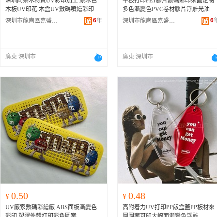
深圳同樂木材質UV彩印加工 原木色
平板打印PET膠片數碼彩印來圖定制
木板UV印花 木盒UV數碼噴繪彩印
多色漸變色PVC卷材膠片浮雕光油
6
年
6
深圳市龍崗區嘉盛圖彩印加工廠
深圳市龍崗區嘉盛圖彩印加工廠
廣東 深圳市
廣東 深圳市
0.50
0.48
¥
¥
UV廠家數碼彩繪廠 ABS面板漸變色
高附着力UV打印PP飯盒蓋PP板材來
彩印 塑膠外殼打印彩色圖案
圖圖案可印大幅面漸變色浮雕