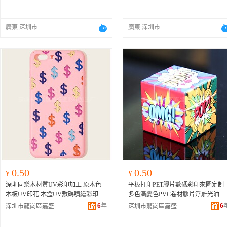
廣東 深圳市
廣東 深圳市
0.50
0.50
¥
¥
深圳同樂木材質UV彩印加工 原木色
平板打印PET膠片數碼彩印來圖定制
木板UV印花 木盒UV數碼噴繪彩印
多色漸變色PVC卷材膠片浮雕光油
6
年
6
深圳市龍崗區嘉盛圖彩印加工廠
深圳市龍崗區嘉盛圖彩印加工廠