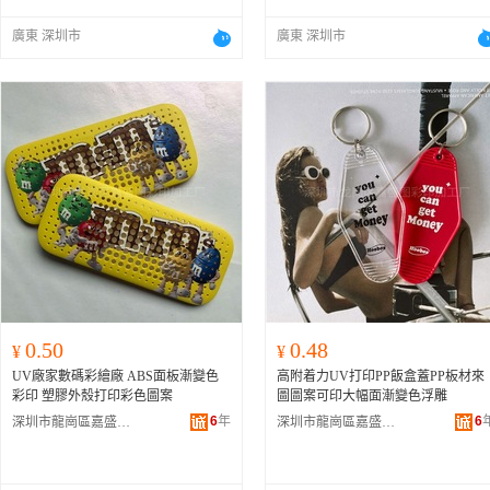
廣東 深圳市
廣東 深圳市
0.50
0.48
¥
¥
UV廠家數碼彩繪廠 ABS面板漸變色
高附着力UV打印PP飯盒蓋PP板材來
彩印 塑膠外殼打印彩色圖案
圖圖案可印大幅面漸變色浮雕
6
年
6
深圳市龍崗區嘉盛圖彩印加工廠
深圳市龍崗區嘉盛圖彩印加工廠