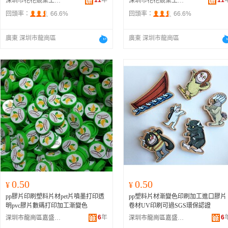
11
年
11
深圳市花花競業工藝制品有限公司
深圳市花花競業工藝制品有限公司
回頭率：
66.6%
回頭率：
66.6%
廣東 深圳市龍崗區
廣東 深圳市龍崗區
0.50
0.50
¥
¥
pp膠片印刷塑料片材pet片噴墨打印透
pp塑料片材漸變色印刷加工進口膠片
明pvc膠片數碼打印加工漸變色
卷材UV印刷可過SGS環保認證
6
年
6
深圳市龍崗區嘉盛圖彩印加工廠
深圳市龍崗區嘉盛圖彩印加工廠