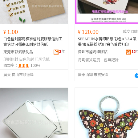
1.00
120.00
¥
¥
成交138
白色信封郵局標准信封雙膠紙信封工
SEEAFUN水轉印貼紙 彩色A3/A4 噴
資信封可郵寄印刷信封信紙
墨/激光碳粉 透明/白色普通打印
3
年
12
東莞市彩鴻紙制品有限公司
深圳市旭海峰膠粘制品有限公司
印刷信封
白色信封
印刷信紙
月均發貨速度：
暫無記錄
回頭率：
100%
廣東 佛山市順德區
廣東 深圳市寶安區