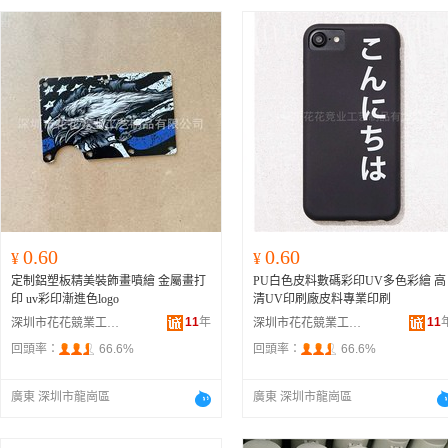
0.60
0.60
¥
¥
定制鋁塑板精美裝飾畫噴繪 金屬畫打
PU白色皮料數碼彩印UV多色彩繪 高
印 uv彩印漸進色logo
清UV印刷廠皮料專業印刷
11
年
11
深圳市花花競業工藝制品有限公司
深圳市花花競業工藝制品有限公司
回頭率：
66.6%
回頭率：
66.6%
廣東 深圳市龍崗區
廣東 深圳市龍崗區