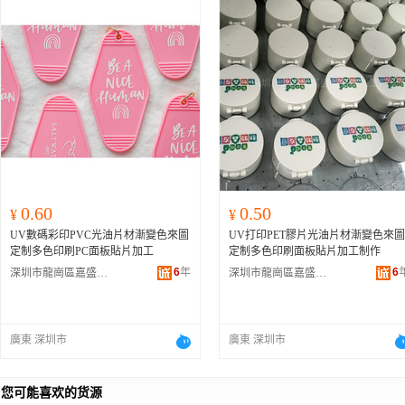
0.60
0.50
¥
¥
UV數碼彩印PVC光油片材漸變色來圖
UV打印PET膠片光油片材漸變色來圖
定制多色印刷PC面板貼片加工
定制多色印刷面板貼片加工制作
6
年
6
深圳市龍崗區嘉盛圖彩印加工廠
深圳市龍崗區嘉盛圖彩印加工廠
廣東 深圳市
廣東 深圳市
您可能喜欢的货源