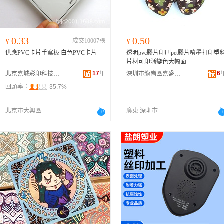
0.33
0.50
¥
成交10007張
¥
供應PVC卡片手寫板 白色PVC卡片
透明pvc膠片印刷pet膠片噴墨打印塑
片材可印漸變色大幅面
17
年
6
北京嘉城彩印科技有限公司
深圳市龍崗區嘉盛圖彩印加工廠
回頭率：
35.7%
北京市大興區
廣東 深圳市