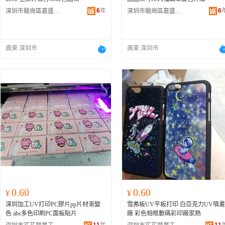
6
年
6
深圳市龍崗區嘉盛圖彩印加工廠
深圳市龍崗區嘉盛圖彩印加工廠
廣東 深圳市
廣東 深圳市
0.60
0.60
¥
¥
深圳加工UV打印PC膠片pp片材漸變
雪弗板UV平板打印 白亞克力UV噴畫
色 abs多色印刷PC面板貼片
廠 彩色相框數碼彩印廠家熱