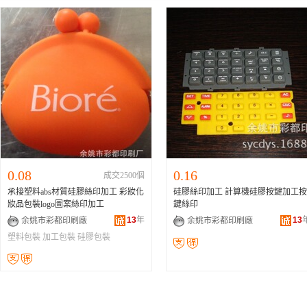
0.08
0.16
成交2500個
承接塑料abs材質硅膠絲印加工 彩妝化
硅膠絲印加工 計算機硅膠按鍵加工按
妝品包裝logo圖案絲印加工
鍵絲印
13
年
13
余姚市彩都印刷廠
余姚市彩都印刷廠
塑料包裝
加工包裝
硅膠包裝