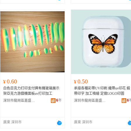
0.60
0.50
¥
¥
白色亞克力打印支付牌有機玻璃展示
承接各種彩帶UV印刷 織帶uv印花 緞
架亞克力游戲機面板uv打印加工
帶印字 加工噴繪 定做LOGO印圖
6
年
6
深圳市龍崗區嘉盛圖彩印加工廠
深圳市龍崗區嘉盛圖彩印加工廠
廣東 深圳市
廣東 深圳市