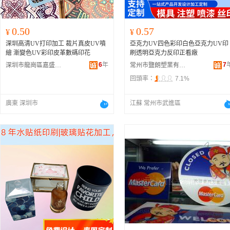
0.50
0.57
¥
¥
深圳高清UV打印加工 裁片真皮UV噴
亞克力UV四色彩印白色亞克力UV印
繪 漸變色UV彩印皮革數碼印花
刷透明亞克力反印正看廠
6
年
7
深圳市龍崗區嘉盛圖彩印加工廠
常州市鹽朗塑業有限公司
回頭率：
7.1%
廣東 深圳市
江蘇 常州市武進區