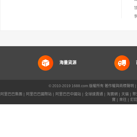
海量貨源
© 2010-2019 1688.com 版權所有
著作權與商標聲明
|
阿里巴巴集團
|
阿里巴巴國際站
|
阿里巴巴中國站
|
全球速賣通
|
淘寶網
|
天貓
|
聚
寶
|
來往
|
釘