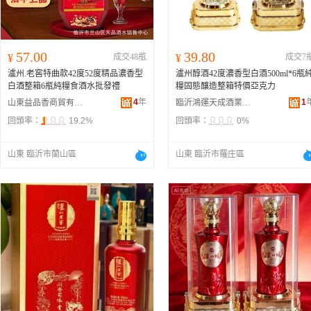
57.00
39.80
¥
成交48瓶
¥
成交7
瀘州.老窖特曲款42度52度精品濃香型
瀘州醇酒42度濃香型白酒500ml*6瓶
白酒整箱6瓶純糧食酒水批發禮
糧固態釀造整箱特價亞克力
4
年
1
山東益品香商貿有限公司
臨沂鴻運天成酒業有限公司
回頭率：
19.2%
回頭率：
0%
山東 臨沂市蘭山區
山東 臨沂市羅庄區