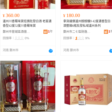
360.00
180.00
¥
¥
瀘州川香蜀味賞低價批發白酒 老窖濃
拿貨議價瀘州醇醇釀9 42度濃香型白
香型42度52度川香蜀味賞
酒整箱6瓶批發私域瀘州系列
1
年
1
鄭州市管城區酒億酒業商行
鄭州市二七區財逸酒業商行
回頭率：
0%
回頭率：
9%
河南 鄭州市
河南 鄭州市