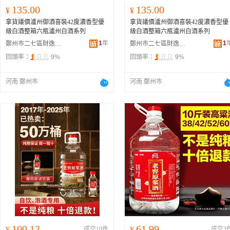
135.00
135.00
¥
¥
拿貨議價瀘州御酒喜裝42度濃香型優
拿貨議價瀘州御酒喜裝42度濃香型優
級白酒整箱六瓶瀘州白酒系列
級白酒整箱六瓶瀘州白酒系列
1
年
1
鄭州市二七區財逸酒業商行
鄭州市二七區財逸酒業商行
回頭率：
9%
回頭率：
9%
河南 鄭州市
河南 鄭州市
100.13
61.99
¥
成交10件
¥
成交3