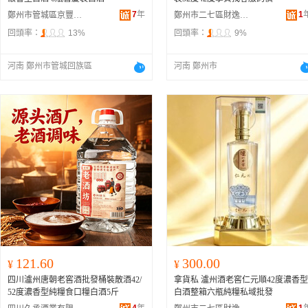
7
年
1
鄭州市管城區京豐軒酒業商行
鄭州市二七區財逸酒業商行
回頭率：
13%
回頭率：
9%
河南 鄭州市管城回族區
河南 鄭州市
121.60
300.00
¥
¥
四川瀘州唐朝老窖酒批發桶裝散酒42/
拿貨私 瀘州酒老窖仁元順42度濃香型
52度濃香型純糧食口糧白酒5斤
白酒整箱六瓶純糧私域批發