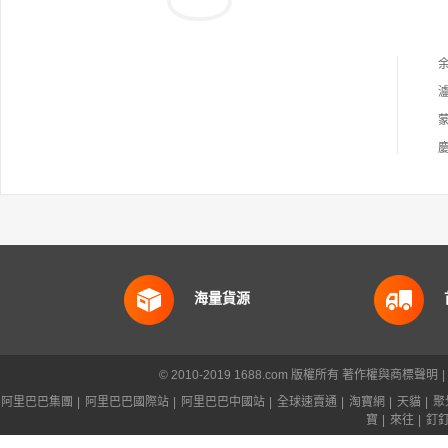
海量貨源
© 2010-2019 1688.com 版權所有
著作權與商標聲明
|
阿里巴巴集團
|
阿里巴巴國際站
|
阿里巴巴中國站
|
全球速賣通
|
淘寶網
|
天貓
|
聚
寶
|
來往
|
釘