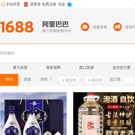
海量貨源
首單
所有類目
實力商家
買家保障
進口貨源
支持支付寶
綜合
銷量
價格
確定
起訂量