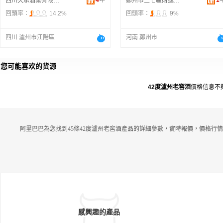
4
年
1
四川久承酒業有限公司
鄭州市二七區財逸酒業商行
回頭率：
14.2%
回頭率：
9%
四川 瀘州市江陽區
河南 鄭州市
您可能喜欢的货源
42度瀘州老窖酒
價格信息不
阿里巴巴為您找到45條42度瀘州老窖酒產品的詳細參數，實時報價，價格行情
感興趣的產品