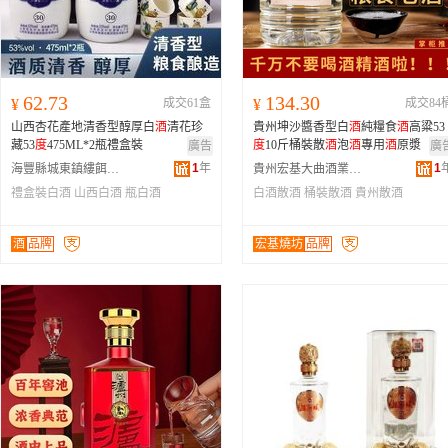
62.73
134.30
¥
成交61盒
¥
成交84
山西杏花產地清香型醇厚白
酒
清花珍
貴州坤沙醬香型白
酒
純糧食
酒
高粱53
藏53
度
475ML*2瓶禮盒裝
度
10斤桶裝散
酒
泡
酒
專用
酒
原漿
廣告
廣
1
年
1
海豐縣城東鎮縷餌食品行
貴州宏基大曲酒業有限公司
禮盒裝白酒
山西白酒
瓶白酒
白酒散酒
桶裝散酒
貴州散酒
酒
品牌
宏基燒坊
品牌