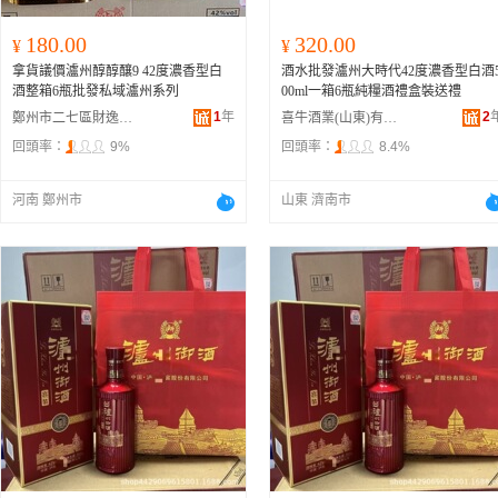
180.00
320.00
¥
¥
拿貨議價瀘州醇醇釀9 42度濃香型白
酒水批發瀘州大時代42度濃香型白酒
酒整箱6瓶批發私域瀘州系列
00ml一箱6瓶純糧酒禮盒裝送禮
1
年
2
鄭州市二七區財逸酒業商行
喜牛酒業(山東)有限公司
回頭率：
9%
回頭率：
8.4%
河南 鄭州市
山東 濟南市