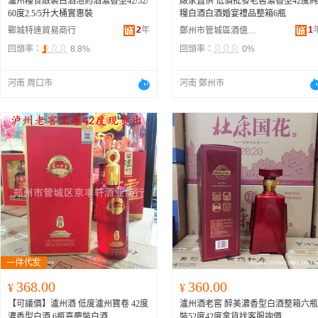
瀘州糧食散裝白酒泡葯酒濃香型42/52/
廠家直供 低價批發老窖濃香型42度純
60度2.5/5升大桶實惠裝
糧白酒白酒婚宴禮品整箱6瓶
2
年
1
鄲城特達貿易商行
鄭州市管城區酒億酒業商行
回頭率：
8.8%
回頭率：
0%
河南 周口市
河南 鄭州市
368.00
360.00
¥
¥
【可議價】瀘州酒 低度瀘州寶卷 42度
瀘州酒老窖 醉美濃香型白酒整箱六瓶
濃香型白酒 6瓶喜慶裝白酒
裝52度42度拿貨找客服詢價