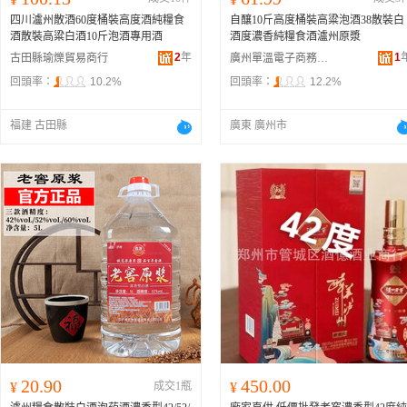
四川瀘州散酒60度桶裝高度酒純糧食
自釀10斤高度桶裝高粱泡酒38散裝白
酒散裝高粱白酒10斤泡酒專用酒
酒度濃香純糧食酒瀘州原漿
2
年
1
古田縣瑜爍貿易商行
廣州單溫電子商務商行
回頭率：
10.2%
回頭率：
12.2%
福建 古田縣
廣東 廣州市
20.90
450.00
¥
成交1瓶
¥