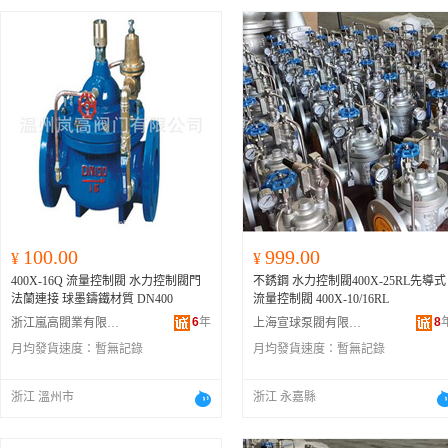
100.00
999.00
¥
¥
400X-16Q 流量控制閥 水力控制閥門
不銹鋼 水力控制閥400X-25RL先導式
法蘭連接 球墨鑄鐵材質 DN400
流量控制閥 400X-10/16RL
6
年
8
浙江嵐高閥業有限公司
上海宣球泵閥有限公司
月均發貨速度：
暫無記錄
月均發貨速度：
暫無記錄
浙江 溫州市
浙江 永嘉縣