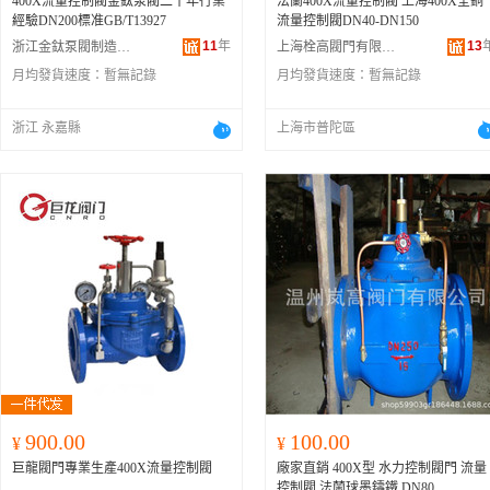
400X流量控制閥金鈦泵閥二十年行業
法蘭400X流量控制閥 上海400X全銅
經驗DN200標准GB/T13927
流量控制閥DN40-DN150
11
年
13
浙江金鈦泵閥制造有限公司
上海栓高閥門有限公司
月均發貨速度：
暫無記錄
月均發貨速度：
暫無記錄
浙江 永嘉縣
上海市普陀區
900.00
100.00
¥
¥
巨龍閥門專業生產400X流量控制閥
廠家直銷 400X型 水力控制閥門 流量
控制閥 法蘭球墨鑄鐵 DN80