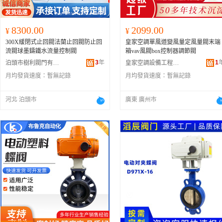
8300.00
2099.00
¥
¥
300X緩閉式止回閥法蘭止回閥防止回
皇家空調單風道變風量定風量閥末端
流閥球墨鑄鐵水流量控制閥
箱vav風閥box控制器調節閥
3
年
1
泊頭市樹利閥門有限公司
皇家空調設備工程(廣東)有限公司
月均發貨速度：
暫無記錄
月均發貨速度：
暫無記錄
河北 泊頭市
廣東 廣州市