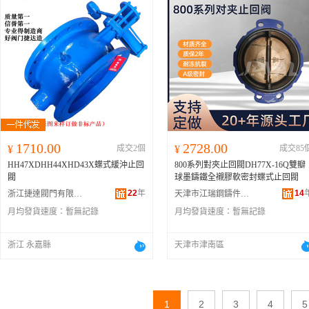
1710.00
2728.00
¥
成交2個
¥
成交85
HH47XDHH44XHD43X蝶式緩沖止回
800系列對夾止回閥DH77X-16Q雙瓣
閥
球墨鑄鐵全襯膠軟密封蝶式止回閥
22
年
14
浙江捷達閥門有限公司
天津市江瑞鋼鑄件有限公司
月均發貨速度：
暫無記錄
月均發貨速度：
暫無記錄
浙江 永嘉縣
天津市津南區
1
2
3
4
5