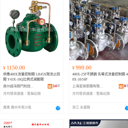
1150.00
999.00
¥
¥
供應400X流量控制閥 LH45X限流止回
400X-25P不銹鋼 先導式流量控制閥 40
閥 Y43X-16Q比例式減壓閥
0X-10/16P
14
年
8
廣州越海閥門制造有限公司
上海宣球泵閥有限公司
月均發貨速度：
暫無記錄
月均發貨速度：
暫無記錄
廣東 廣州市南沙區
浙江 永嘉縣