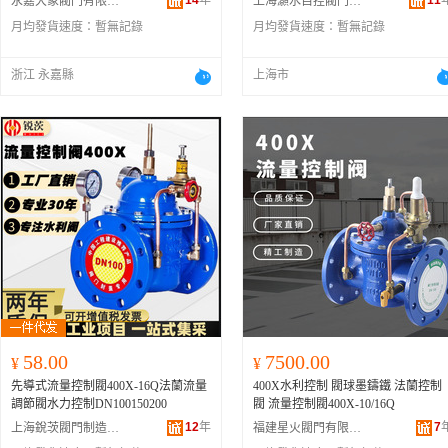
14
年
11
永嘉大象閥門有限公司
上海灝水自控閥門有限公司
月均發貨速度：
暫無記錄
月均發貨速度：
暫無記錄
浙江 永嘉縣
上海市
58.00
7500.00
¥
¥
先導式流量控制閥400X-16Q法蘭流量
400X水利控制 閥球墨鑄鐵 法蘭控制
調節閥水力控制DN100150200
閥 流量控制閥400X-10/16Q
12
年
7
上海銳茨閥門制造有限公司
福建星火閥門有限公司