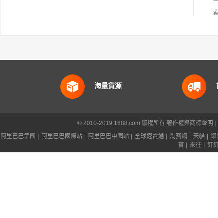
海量貨源
© 2010-2019 1688.com 版權所有
著作權與商標聲明
|
阿里巴巴集團
|
阿里巴巴國際站
|
阿里巴巴中國站
|
全球速賣通
|
淘寶網
|
天貓
|
聚
寶
|
來往
|
釘