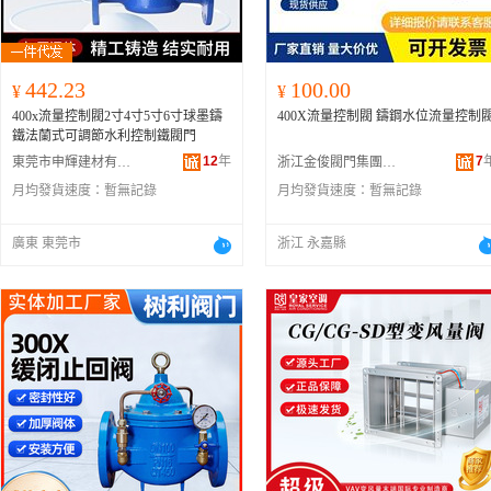
442.23
100.00
¥
¥
400x流量控制閥2寸4寸5寸6寸球墨鑄
400X流量控制閥 鑄鋼水位流量控制
鐵法蘭式可調節水利控制鐵閥門
12
年
7
東莞市申輝建材有限公司
浙江金俊閥門集團有限公司
月均發貨速度：
暫無記錄
月均發貨速度：
暫無記錄
廣東 東莞市
浙江 永嘉縣