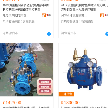
400X流量控制閥多功能水泵控制閥水
400X流量控制閥球墨鑄鐵法蘭先導式
利控制閥球墨鑄鐵流量控制閥
流量調節閥水力流量控制閥
3
年
4
隆堯仨澤閥門有限公司
河北正洋流體設備制造有限公司
月均發貨速度：
暫無記錄
月均發貨速度：
暫無記錄
河北 邢台市
河北 滄州市
1425.00
1800.00
¥
¥