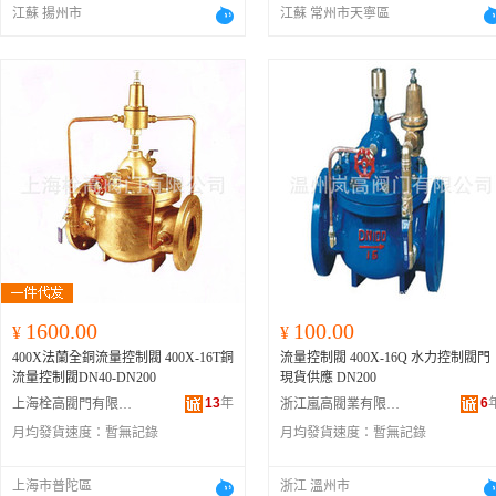
江蘇 揚州市
江蘇 常州市天寧區
1600.00
100.00
¥
¥
400X法蘭全銅流量控制閥 400X-16T銅
流量控制閥 400X-16Q 水力控制閥門
流量控制閥DN40-DN200
現貨供應 DN200
13
年
6
上海栓高閥門有限公司
浙江嵐高閥業有限公司
月均發貨速度：
暫無記錄
月均發貨速度：
暫無記錄
上海市普陀區
浙江 溫州市