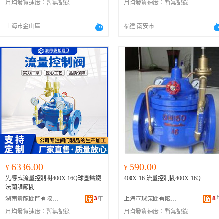
月均發貨速度：
暫無記錄
月均發貨速度：
暫無記錄
上海市金山區
福建 南安市
6336.00
590.00
¥
¥
先導式流量控制閥400X-16Q球墨鑄鐵
400X-16 流量控制閥400X-16Q
法蘭調節閥
3
年
8
湖南貴龍閥門有限公司
上海宣球泵閥有限公司
月均發貨速度：
暫無記錄
月均發貨速度：
暫無記錄