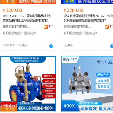
3200.00
2280.00
¥
¥
D971X-10S UPVC電動蝶閥塑料對夾
廠家供應電動對夾蝶閥D971X-16軟
式電動快開化工型耐酸鹼開關蝶閥
封球墨鑄鐵電動調節對夾式閥門
9
年
4
布魯克自控閥門制造（江蘇）有限公司
天津滔辰閥門有限公司
月均發貨速度：
暫無記錄
月均發貨速度：
暫無記錄
江蘇 泰州市海陵區
天津市