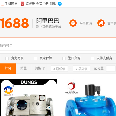
海量貨源
首單
所有類目
實力商家
買家保障
進口貨源
支持支付寶
綜合
銷量
價格
確定
起訂量