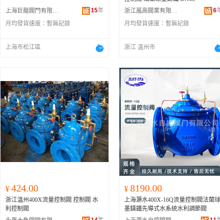
15
年
6
上海巨龍閥門有限公司
浙江嵐高閥業有限公司
月均發貨速度：
暫無記錄
月均發貨速度：
暫無記錄
上海市松江區
浙江 溫州市
424.00
8190.00
¥
¥
浙江溫州400X流量控制閥 控制閥 水
上海灝水400X-16Q流量控制閥法蘭
利控制閥
墨鑄鐵先導式水系統水利調節閥