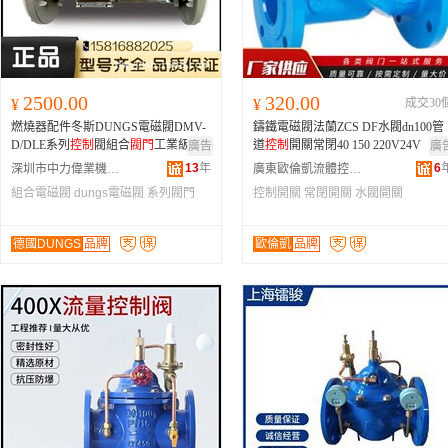
2500.00
320.00
¥
¥
成交30
燃燒器配件冬斯DUNGS電磁閥DMV-
鑄鐵電磁閥法蘭ZCS DF水閥dn100管
D/DLE系列
控制
閥組合
閥門
工業級
道
控制
開關常閉40 150 220V24V
廣告
廣
13
年
6
深圳市中力偉業機電設備有限公司
廣東歐倫凱流體控制技術有限公司
組合電磁閥
dungs電磁閥
系列閥門
控制開關
常閉開關
水閥開關
德國DUNGS
品牌
歐倫凱
品牌