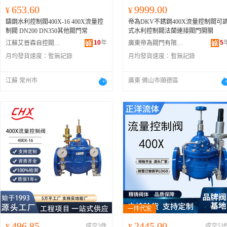
653.60
9999.00
¥
¥
鑄鋼水利控制閥400X-16 400X流量控
帝為DKV不銹鋼400X流量控制閥可
制閥 DN200 DN350其他閥門常
式水利控制閥法蘭連接閥門開關
10
年
5
江蘇艾普森自控閥門有限公司
廣東帝為閥門有限公司
月均發貨速度：
暫無記錄
月均發貨速度：
暫無記錄
江蘇 常州市
廣東 佛山市順德區
496.85
2445.00
¥
成交3件
¥
成交53