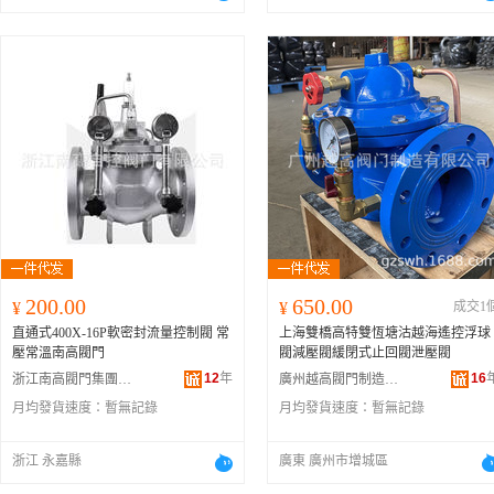
200.00
650.00
¥
¥
成交1
直通式400X-16P軟密封流量控制閥 常
上海雙橋高特雙恆塘沽越海遙控浮球
壓常溫南高閥門
閥減壓閥緩閉式止回閥泄壓閥
12
年
16
浙江南高閥門集團有限公司
廣州越高閥門制造有限公司
月均發貨速度：
暫無記錄
月均發貨速度：
暫無記錄
浙江 永嘉縣
廣東 廣州市增城區