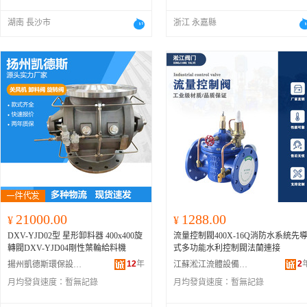
湖南 長沙市
浙江 永嘉縣
21000.00
1288.00
¥
¥
DXV-YJD02型 星形卸料器 400x400旋
流量控制閥400X-16Q消防水系統先
轉閥DXV-YJD04剛性葉輪給料機
式多功能水利控制閥法蘭連接
12
年
2
揚州凱德斯環保設備有限公司
江蘇淞江流體設備有限公司
月均發貨速度：
暫無記錄
月均發貨速度：
暫無記錄