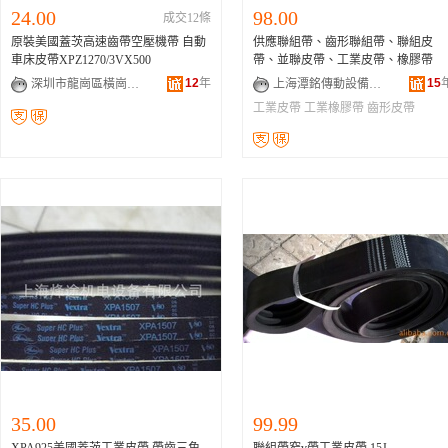
24.00
98.00
成交12條
原裝美國蓋茨高速齒帶空壓機帶 自動
供應聯組帶、齒形聯組帶、聯組皮
車床皮帶XPZ1270/3VX500
帶、並聯皮帶、工業皮帶、橡膠帶
12
年
15
深圳市龍崗區橫崗中凱天誠橡膠制品商行
上海潭銘傳動設備有限公司
工業皮帶
工業橡膠帶
齒形皮帶
35.00
99.99