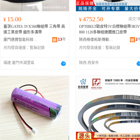
15.00
4752.50
¥
¥
成交7
蓋茨GATES 3VX560聯組帶 三角帶 高
OPTIBELT歐皮特5V白標聯組帶3R5V
速工業皮帶 齒形多溝帶
800 1120多聯組連體進口皮帶
13
年
2
廈門邁寶智能科技有限公司
陝西格偉拓斯傳動工業設備有限公司
月均發貨速度：
暫無記錄
月均發貨速度：
暫無記錄
福建 廈門市湖里區
陝西 西安市