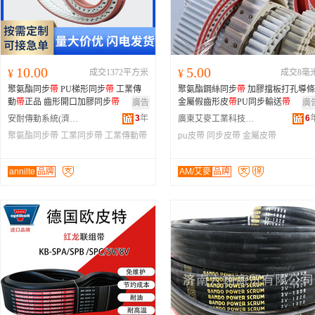
10.00
5.00
¥
成交1372平方米
¥
成交8毫
聚氨酯同步
帶
PU梯形同步
帶
工業傳
聚氨酯鋼絲同步
帶
加膠擋板打孔導條
動
帶
正品 齒形開口加膠同步
帶
金屬假齒形皮
帶
PU同步輸送
帶
廣告
廣
3
年
6
安耐傳動系統(濟南)有限公司
廣東艾麥工業科技有限公司
聚氨酯同步帶
工業同步帶
工業傳動帶
pu皮帶
同步皮帶
金屬皮帶
annilte
品牌
AM/艾麥
品牌