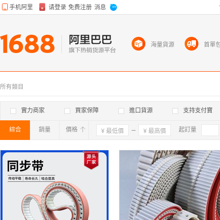
海量貨源
首單
所有類目
實力商家
買家保障
進口貨源
支持支付寶
綜合
銷量
價格
確定
起訂量