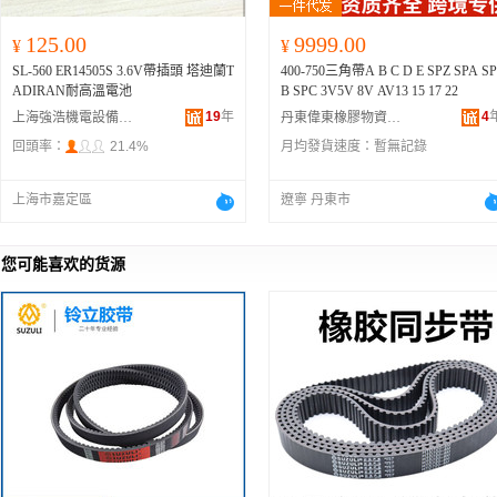
125.00
9999.00
¥
¥
SL-560 ER14505S 3.6V帶插頭 塔迪蘭T
400-750三角帶A B C D E SPZ SPA SP
ADIRAN耐高溫電池
B SPC 3V5V 8V AV13 15 17 22
19
年
4
上海強浩機電設備有限公司
丹東偉東橡膠物資有限公司
回頭率：
21.4%
月均發貨速度：
暫無記錄
上海市嘉定區
遼寧 丹東市
您可能喜欢的货源