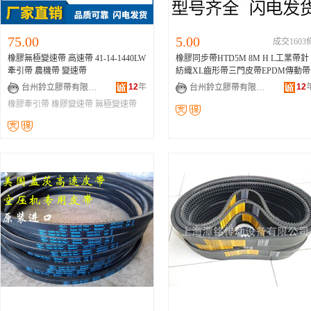
75.00
5.00
成交1603
橡膠無極變速帶 高速帶 41-14-1440LW
橡膠同步帶HTD5M 8M H L工業帶針
牽引帶 農機帶 變速帶
紡織XL齒形帶三門皮帶EPDM傳動帶
12
年
12
台州鈴立膠帶有限公司
台州鈴立膠帶有限公司
橡膠牽引帶
橡膠變速帶
無極變速帶