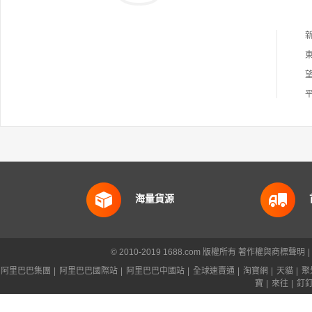
海量貨源
© 2010-2019 1688.com 版權所有
著作權與商標聲明
|
阿里巴巴集團
|
阿里巴巴國際站
|
阿里巴巴中國站
|
全球速賣通
|
淘寶網
|
天貓
|
聚
寶
|
來往
|
釘