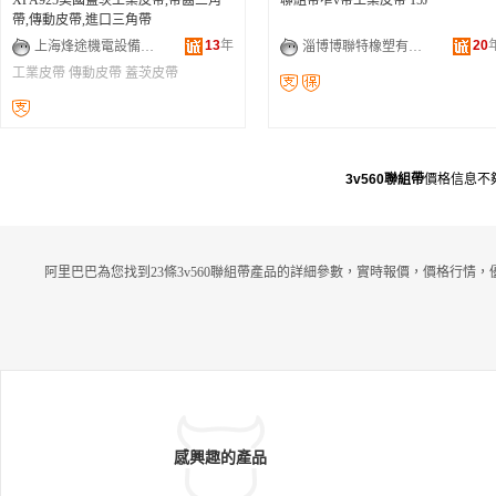
XPA925美國蓋茨工業皮帶,帶齒三角
聯組帶窄v帶工業皮帶 15J
帶,傳動皮帶,進口三角帶
13
年
20
上海烽途機電設備有限公司
淄博博聯特橡塑有限公司
工業皮帶
傳動皮帶
蓋茨皮帶
3v560聯組帶
價格信息不
阿里巴巴為您找到23條3v560聯組帶產品的詳細參數，實時報價，價格行情，
感興趣的產品