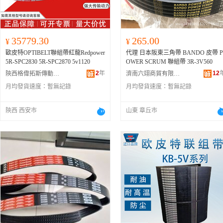
35779.30
265.00
¥
¥
歐皮特OPTIBELT聯組帶紅龍Redpower
代理 日本阪東三角帶 BANDO 皮帶 P
5R-SPC2830 5R-SPC2870 5v1120
OWER SCRUM 聯組帶 3R-3V560
2
年
12
陝西格偉拓斯傳動工業設備有限公司
濟南六翊商貿有限公司
月均發貨速度：
暫無記錄
月均發貨速度：
暫無記錄
陝西 西安市
山東 章丘市