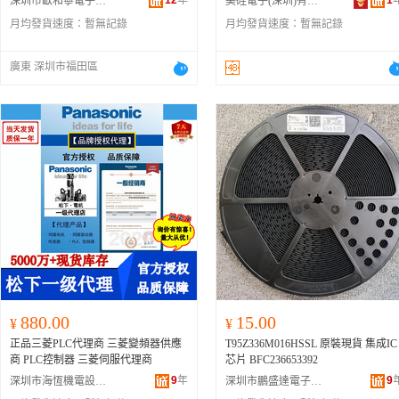
12
年
1
深圳市歐和寧電子有限公司
美硅電子(深圳)有限公司
月均發貨速度：
暫無記錄
月均發貨速度：
暫無記錄
廣東 深圳市福田區
880.00
15.00
¥
¥
正品三菱PLC代理商 三菱變頻器供應
T95Z336M016HSSL 原裝現貨 集成IC
商 PLC控制器 三菱伺服代理商
芯片 BFC236653392
9
年
9
深圳市海恆機電設備有限公司
深圳市鵬盛達電子有限公司