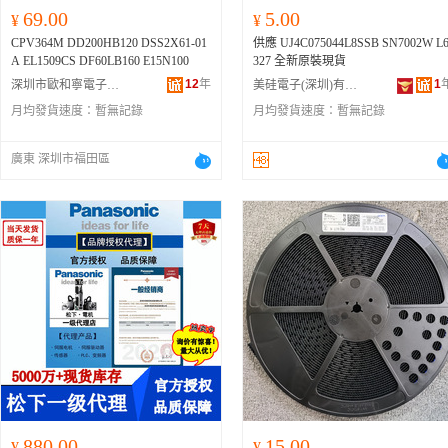
69.00
5.00
¥
¥
CPV364M DD200HB120 DSS2X61-01
供應 UJ4C075044L8SSB SN7002W L
A EL1509CS DF60LB160 E15N100
327 全新原裝現貨
12
年
1
深圳市歐和寧電子有限公司
美硅電子(深圳)有限公司
月均發貨速度：
暫無記錄
月均發貨速度：
暫無記錄
廣東 深圳市福田區
880.00
15.00
¥
¥