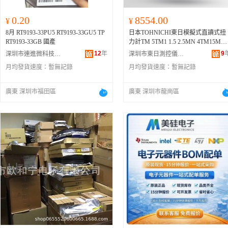
0.20
8554.00
¥
¥
8月 RT9193-33PU5 RT9193-33GU5 TP
日本TOHNICHI東日模擬式直讀式扭
RT9193-33GB 國產
力計TM 5TM1 1.5 2.5MN 4TM15MN(
規格 5TM1MN、5TM1.5MN、5TM2.
12
年
9
深圳市連進微科技有限公司
深圳市東日測控儀器有限公司
MN、5TM5MN、5TM7.5MN、4TM1
月均發貨速度：
暫無記錄
月均發貨速度：
暫無記錄
0MN-S、4TM15MN-S、4TM25MN-
S、4TM50MN-S、4TM75MN-S、3T
M10CN-S、3TM15CN-S、3TM25CN
廣東 深圳市福田區
廣東 深圳市龍崗區
S、3TM50CN-S、3TM75CN-S、2TM
100CN-S、
2TM150CN-S
、2TM200C
-S、2TM300CN-S、2TM400CN-S、2
M500CN-S、2TM600CN-S、2TM750
CN-S、4TM10MN、4TM15MN、4T
25MN、4TM50MN、4TM75MN、3T
M10CN、3TM15CN、3TM25CN、3T
M50CN、3TM75CN、2TM100CN、2
TM150CN、2TM200CN、2TM300C
N、2TM400CN、2TM500CN、2TM6
0CN、2TM750CN