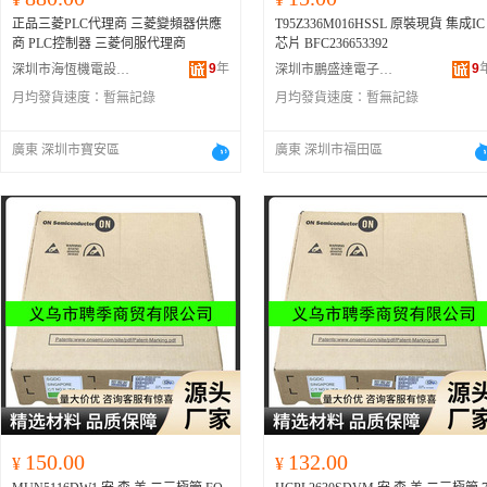
正品三菱PLC代理商 三菱變頻器供應
T95Z336M016HSSL 原裝現貨 集成IC
商 PLC控制器 三菱伺服代理商
芯片 BFC236653392
9
年
9
深圳市海恆機電設備有限公司
深圳市鵬盛達電子有限公司
月均發貨速度：
暫無記錄
月均發貨速度：
暫無記錄
廣東 深圳市寶安區
廣東 深圳市福田區
150.00
132.00
¥
¥