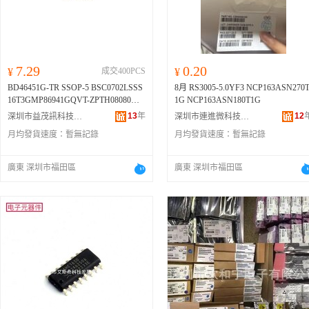
7.29
0.20
¥
成交400PCS
¥
BD46451G-TR SSOP-5 BSC0702LSSS
8月 RS3005-5.0YF3 NCP163ASN270T
16T3GMP86941GQVT-ZPTH08080WA
1G NCP163ASN180T1G
HS
13
年
12
深圳市益茂訊科技有限公司
深圳市連進微科技有限公司
月均發貨速度：
暫無記錄
月均發貨速度：
暫無記錄
廣東 深圳市福田區
廣東 深圳市福田區