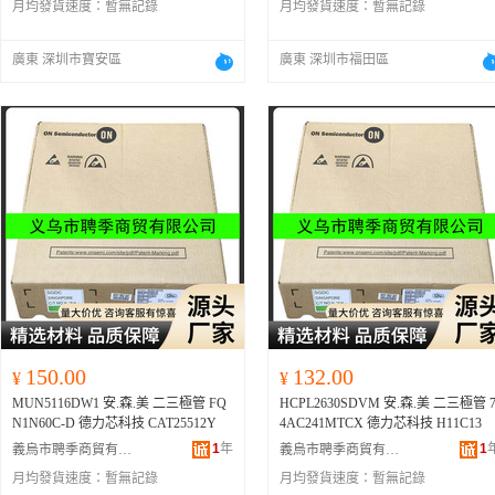
月均發貨速度：
暫無記錄
月均發貨速度：
暫無記錄
廣東 深圳市寶安區
廣東 深圳市福田區
150.00
132.00
¥
¥
MUN5116DW1 安.森.美 二三極管 FQ
HCPL2630SDVM 安.森.美 二三極管 
N1N60C-D 德力芯科技 CAT25512Y
4AC241MTCX 德力芯科技 H11C13
1
年
1
義烏市聘季商貿有限公司
義烏市聘季商貿有限公司
月均發貨速度：
暫無記錄
月均發貨速度：
暫無記錄