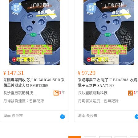
147.31
97.29
¥
¥
采購專業回收 芯片IC 74HC4015DB 采
采購專業回收 電子IC BZA820A 收購
購單片機放大器 PMBT2369
電子元器件 SAA7197P
1
年
1
長沙靈感跳動科技有限公司
長沙靈感跳動科技有限公司
月均發貨速度：
暫無記錄
月均發貨速度：
暫無記錄
湖南 長沙市
湖南 長沙市