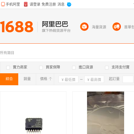
海量貨源
首單
所有類目
實力商家
買家保障
進口貨源
支持支付寶
綜合
銷量
價格
確定
起訂量