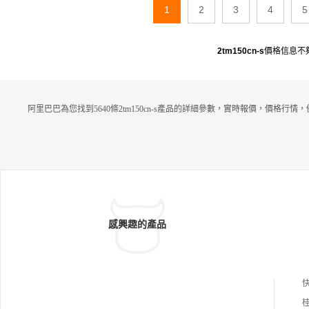
1
2
3
4
5
2tm150cn-s
價格信息不
阿里巴巴為您找到5640條2tm150cn-s產品的詳細參數，實時報價，價格行情
感興趣的產品
桂