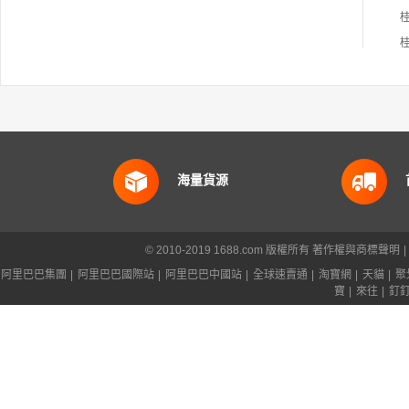
桂
桂
海量貨源
© 2010-2019 1688.com 版權所有
著作權與商標聲明
|
阿里巴巴集團
|
阿里巴巴國際站
|
阿里巴巴中國站
|
全球速賣通
|
淘寶網
|
天貓
|
聚
寶
|
來往
|
釘