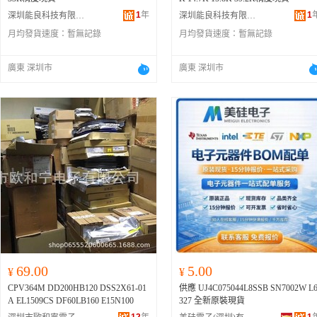
1
年
1
深圳能良科技有限公司
深圳能良科技有限公司
月均發貨速度：
暫無記錄
月均發貨速度：
暫無記錄
廣東 深圳市
廣東 深圳市
69.00
5.00
¥
¥
CPV364M DD200HB120 DSS2X61-01
供應 UJ4C075044L8SSB SN7002W L
A EL1509CS DF60LB160 E15N100
327 全新原裝現貨