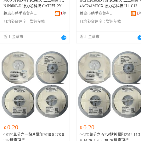
MUN5116DW1 安.森.美 二三極管 FQ
HCPL2630SDVM 安.森.美 二三極管 
N1N60C-D 德力芯科技 CAT25512Y
4AC241MTCX 德力芯科技 H11C13
1
年
1
義烏市聘季商貿有限公司
義烏市聘季商貿有限公司
月均發貨速度：
暫無記錄
月均發貨速度：
暫無記錄
浙江 金華市
浙江 金華市
0.20
0.20
¥
¥
0.01%萬分之一貼片電阻2010 0.27R 0.
0.05%萬分之五2W貼片電阻2512 14.3
33R精度現貨
K 14.7K 15.8K 39.2K精度現貨