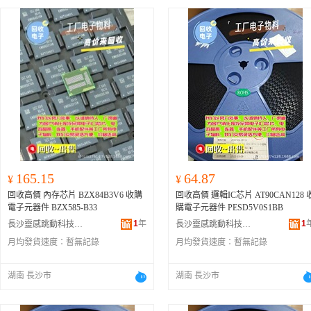
165.15
64.87
¥
¥
回收高價 內存芯片 BZX84B3V6 收購
回收高價 邏輯IC芯片 AT90CAN128 
電子元器件 BZX585-B33
購電子元器件 PESD5V0S1BB
1
年
1
長沙靈感跳動科技有限公司
長沙靈感跳動科技有限公司
月均發貨速度：
暫無記錄
月均發貨速度：
暫無記錄
湖南 長沙市
湖南 長沙市