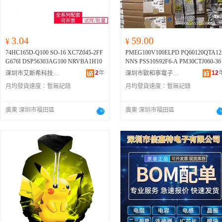
3.04
59.00
¥
¥
74HC165D-Q100 SO-16 XC7Z045-2FF
PMEG100V100ELPD PQ60120QTA12
G676I DSP56303AG100 NRVBA1H10
NNS PSS10S92F6-A PM30CTJ060-36
2
年
12
深圳市艾斯希科技發展有限公司
深圳市歐和寧電子有限公司
月均發貨速度：
暫無記錄
月均發貨速度：
暫無記錄
廣東 深圳市福田區
廣東 深圳市福田區