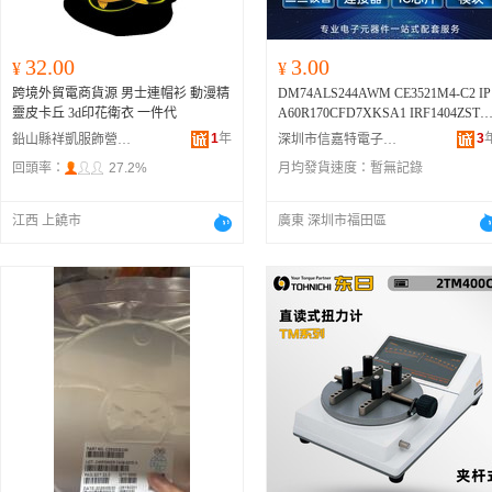
32.00
3.00
¥
¥
跨境外貿電商貨源 男士連帽衫 動漫精
DM74ALS244AWM CE3521M4-C2 IP
靈皮卡丘 3d印花衛衣 一件代
A60R170CFD7XKSA1 IRF1404ZSTR
PBF
1
年
3
鉛山縣祥凱服飾營業部
深圳市信嘉特電子有限公司
回頭率：
27.2%
月均發貨速度：
暫無記錄
江西 上饒市
廣東 深圳市福田區