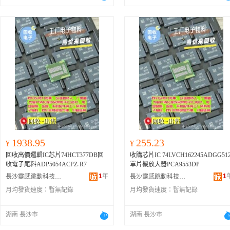
1938.95
255.23
¥
¥
回收高價邏輯IC芯片74HCT377DB回
收購芯片IC 74LVCH162245ADGG51
收電子尾料ADP5054ACPZ-R7
單片機放大器PCA9553DP
1
年
1
長沙靈感跳動科技有限公司
長沙靈感跳動科技有限公司
月均發貨速度：
暫無記錄
月均發貨速度：
暫無記錄
湖南 長沙市
湖南 長沙市